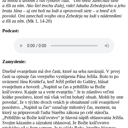
za mnou a urobím z vás rybárov ľudí.“ Oni hneď zanechali siete
a išli za ním. Ako šiel trochu ďalej, videl Jakuba Zebedejovho a jeho
brata Jána – aj oni boli na lodi a opravovali siete – a hneď ich
povolal. Oni zanechali svojho otca Zebedeja na lodi s nádenníkmi
a išli za ním.
(Mk 1, 14-20)
Podcast:
Zamyslenie:
Dnešné evanjelium má dve časti, ktoré na seba naväzujú. V prvej
časti sa opisuje čas verejného vystúpenia Pána Ježiša. Bolo to po
uväznení Jána Krstiteľa, keď Ježiš prišiel do Galiley, hlásal
evanjelium a hovoril: „Naplnil sa čas a priblížilo sa Božie
kráľovstvo. Kajajte sa a verte evanjeliu.“ Je to zdanlivo veľmi
krátke posolstvo, ktoré má však veľmi bohatý obsah. Mohli by sme
povedať, že v týchto dvoch vetách je obsiahnuté celé evanjeliové
posolstvo. „Naplnil sa čas“ označuje milostivý čas, moment, na
ktorý sa pripravovali ľudia Starého zákona po celé stáročia.
„Priblížilo sa Božie kráľovstvo“ je hlavná náplň ohlasovania Ježiša.
Svojim kázaním a zázrakmi ohlasoval, že Božie kráľovstvo
prichádza už v ňom samom. Je to vláda Boha, ktorého hlavnou