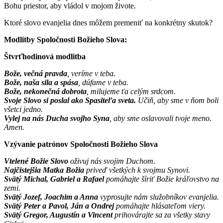
Bohu priestor, aby vládol v mojom živote.
Ktoré slovo evanjelia dnes môžem premeniť na konkrétny skutok?
Modlitby Spoločnosti Božieho Slova:
Štvrťhodinová modlitba
Bože, večná pravda
, veríme v teba.
Bože, naša sila a spása
, dúfame v teba.
Bože, nekonečná dobrota
, milujeme ťa celým srdcom.
Svoje Slovo si poslal ako Spasiteľa sveta.
Učiň, aby sme v ňom boli
všetci jedno.
Vylej na nás Ducha svojho Syna
, aby sme oslavovali tvoje meno.
Amen.
Vzývanie patrónov Spoločnosti Božieho Slova
Vtelené Božie Slovo
oživuj nás svojim Duchom.
Najčistejšia Matka Božia
priveď všetkých k svojmu Synovi.
Svätý Michal, Gabriel a Rafael
pomáhajte šíriť Božie kráľovstvo na
zemi.
Svätý Jozef, Joachim a Anna
vyprosujte nám služobníkov evanjelia.
Svätý Peter a Pavol, Ján a Ondrej
pomáhajte hlásateľom viery.
Svätý Gregor, Augustín a Vincent
prihovárajte sa za všetky stavy