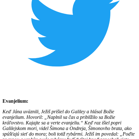
Evanjelium:
Keď Jána uväznili, Ježiš prišiel do Galiley a hlásal Božie
evanjelium. Hovoril: „Naplnil sa čas a priblížilo sa Božie
kráľovstvo. Kajajte sa a verte evanjeliu.“ Keď raz išiel popri
Galilejskom mori, videl Šimona a Ondreja, Šimonovho brata, ako
spúšťajú sieť do mora; boli totiž rybármi. Ježiš im povedal: „Poďte