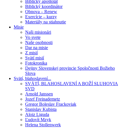
Biblický apoštolát
Biblický koordinátor
Obnova – Renew
Exercície – kurzy
Materiály na stiahnutie
Misie
Naši misionári
Vo svete
Naše osobnosti
Dar na misie
Z misií
Svätí misií
Fotokronika
Dejiny Slovenskej provincie Spoločnosti Božieho
Slova
Svätí, blahoslavení...
SVÄTÍ, BLAHOSLAVENÍ A BOŽÍ SLUHOVIA
SVD
Arnold Janssen
Jozef Freinademetz
Gregor Boleslav Frackoviak
Stanislav Kubista
Aloiz Liguda
Ľudovít Mzyk
Helena Stollenwerk