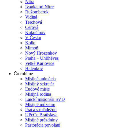
Nitra
Ivanka pri Nitre
Ružomberok
Vidiná
Terchová
Cerová
Kukučínov
V Česku
Kolín
Mimoň
Nový Hrozenkov
Praha – Uhříněves
Velké Karlovice
Halenkov
Čo robíme
Misijná animácia
Misijný sekretár
Ľudové misie
Misijná rodina
Laickí misionári SVD
Misijné múzeum
Práca s mládežou
UPeCe Bratislava
Misijné prázdniny
Pastorácia povolaní