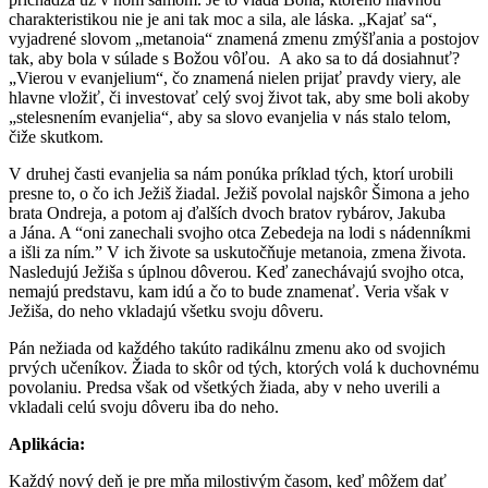
charakteristikou nie je ani tak moc a sila, ale láska. „Kajať sa“,
vyjadrené slovom „metanoia“ znamená zmenu zmýšľania a postojov
tak, aby bola v súlade s Božou vôľou. A ako sa to dá dosiahnuť?
„Vierou v evanjelium“, čo znamená nielen prijať pravdy viery, ale
hlavne vložiť, či investovať celý svoj život tak, aby sme boli akoby
„stelesnením evanjelia“, aby sa slovo evanjelia v nás stalo telom,
čiže skutkom.
V druhej časti evanjelia sa nám ponúka príklad tých, ktorí urobili
presne to, o čo ich Ježiš žiadal. Ježiš povolal najskôr Šimona a jeho
brata Ondreja, a potom aj ďalších dvoch bratov rybárov, Jakuba
a Jána. A “oni zanechali svojho otca Zebedeja na lodi s nádenníkmi
a išli za ním.” V ich živote sa uskutočňuje metanoia, zmena života.
Nasledujú Ježiša s úplnou dôverou. Keď zanechávajú svojho otca,
nemajú predstavu, kam idú a čo to bude znamenať. Veria však v
Ježiša, do neho vkladajú všetku svoju dôveru.
Pán nežiada od každého takúto radikálnu zmenu ako od svojich
prvých učeníkov. Žiada to skôr od tých, ktorých volá k duchovnému
povolaniu. Predsa však od všetkých žiada, aby v neho uverili a
vkladali celú svoju dôveru iba do neho.
Aplikácia:
Každý nový deň je pre mňa milostivým časom, keď môžem dať