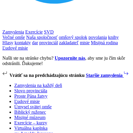
Zamyslenia
Exercície
SVD
Večné omše
Naša spoločnosť
omšový spolok
povolania
knihy
Hlasy
kontakty
dar
provinciál
zakladateľ
misie
Misijná rodina
Ľudové misie
Našli ste na stránke chybu?
Upozornite nás
, aby sme ju čím skôr
odstránili. Ďakujeme!
Vrátiť sa na predchádzajúcu stránku
Staršie zamyslenia
Zamyslenia na každý deň
Slovo provinciála
Proste Pána žatvy
Ľudové misie
Úmysel svätej omše
Biblický ruženec
Misijné múzeum
Exercície – kurzy
Virtuálna kaplnka