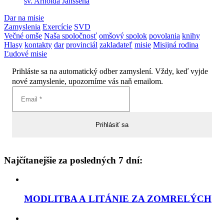
sv. Arnolda Janssena
Dar na misie
Zamyslenia
Exercície
SVD
Večné omše
Naša spoločnosť
omšový spolok
povolania
knihy
Hlasy
kontakty
dar
provinciál
zakladateľ
misie
Misijná rodina
Ľudové misie
Prihláste sa na automatický odber zamyslení. Vždy, keď vyjde
nové zamyslenie, upozorníme vás naň emailom.
Najčítanejšie za posledných 7 dní:
MODLITBA A LITÁNIE ZA ZOMRELÝCH