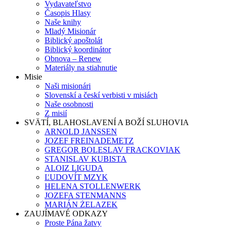
Vydavateľstvo
Časopis Hlasy
Naše knihy
Mladý Misionár
Biblický apoštolát
Biblický koordinátor
Obnova – Renew
Materiály na stiahnutie
Misie
Naši misionári
Slovenskí a českí verbisti v misiách
Naše osobnosti
Z misií
SVÄTÍ, BLAHOSLAVENÍ A BOŽÍ SLUHOVIA
ARNOLD JANSSEN
JOZEF FREINADEMETZ
GREGOR BOLESLAV FRACKOVIAK
STANISLAV KUBISTA
ALOIZ LIGUDA
ĽUDOVÍT MZYK
HELENA STOLLENWERK
JOZEFA STENMANNS
MARIÁN ŻELAZEK
ZAUJÍMAVÉ ODKAZY
Proste Pána žatvy