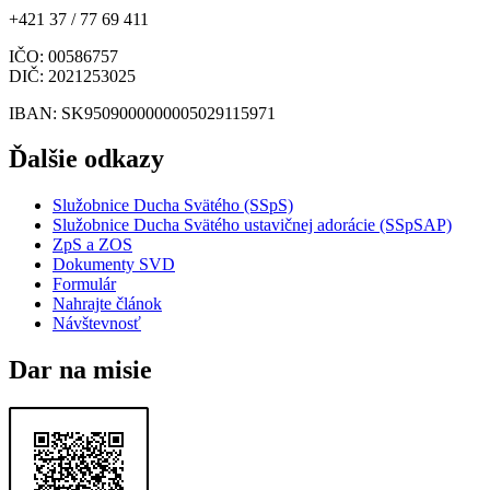
+421 37 / 77 69 411
IČO
: 00586757
DIČ
: 2021253025
IBAN
: SK9509000000005029115971
Ďalšie odkazy
Služobnice Ducha Svätého (SSpS)
Služobnice Ducha Svätého ustavičnej adorácie (SSpSAP)
ZpS a ZOS
Dokumenty SVD
Formulár
Nahrajte článok
Návštevnosť
Dar na misie