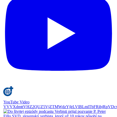
YouTube Video
VVVXdmttVHZ2QUZ5VjZTMWdzYjlrLVlBLmlTbFRibjRpVDc