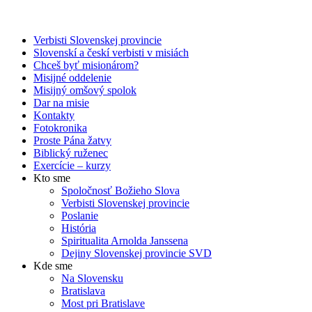
Verbisti Slovenskej provincie
Slovenskí a českí verbisti v misiách
Chceš byť misionárom?
Misijné oddelenie
Misijný omšový spolok
Dar na misie
Kontakty
Fotokronika
Proste Pána žatvy
Biblický ruženec
Exercície – kurzy
Kto sme
Spoločnosť Božieho Slova
Verbisti Slovenskej provincie
Poslanie
História
Spiritualita Arnolda Janssena
Dejiny Slovenskej provincie SVD
Kde sme
Na Slovensku
Bratislava
Most pri Bratislave