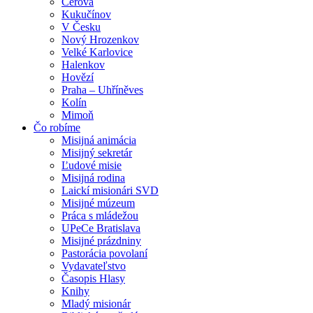
Cerová
Kukučínov
V Česku
Nový Hrozenkov
Velké Karlovice
Halenkov
Hovězí
Praha – Uhříněves
Kolín
Mimoň
Čo robíme
Misijná animácia
Misijný sekretár
Ľudové misie
Misijná rodina
Laickí misionári SVD
Misijné múzeum
Práca s mládežou
UPeCe Bratislava
Misijné prázdniny
Pastorácia povolaní
Vydavateľstvo
Časopis Hlasy
Knihy
Mladý misionár