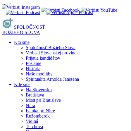
späť
SPOLOČNOSŤ
BOŽIEHO SLOVA
Kto sme
Spoločnosť Božieho Slova
Verbisti Slovenskej provincie
Prijatie kandidátov
Poslanie
História
Naše modlitby
Spiritualita Arnolda Janssena
Kde sme
Na Slovensku
Bratislava
Most pri Bratislave
Nitra
Ivanka pri Nitre
Ružomberok
Vidiná
Terchová