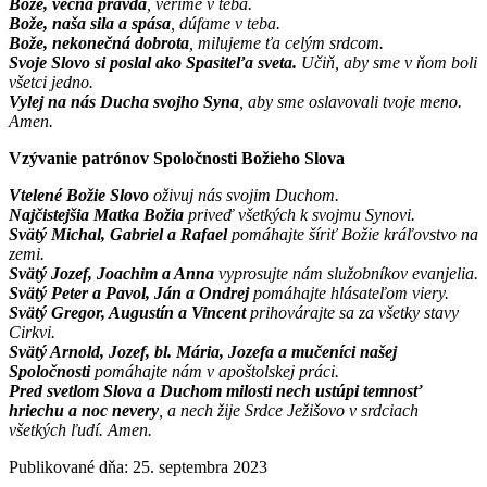
Bože, večná pravda
, veríme v teba.
Bože, naša sila a spása
, dúfame v teba.
Bože, nekonečná dobrota
, milujeme ťa celým srdcom.
Svoje Slovo si poslal ako Spasiteľa sveta.
Učiň, aby sme v ňom boli
všetci jedno.
Vylej na nás Ducha svojho Syna
, aby sme oslavovali tvoje meno.
Amen.
Vzývanie patrónov Spoločnosti Božieho Slova
Vtelené Božie Slovo
oživuj nás svojim Duchom.
Najčistejšia Matka Božia
priveď všetkých k svojmu Synovi.
Svätý Michal, Gabriel a Rafael
pomáhajte šíriť Božie kráľovstvo na
zemi.
Svätý Jozef, Joachim a Anna
vyprosujte nám služobníkov evanjelia.
Svätý Peter a Pavol, Ján a Ondrej
pomáhajte hlásateľom viery.
Svätý Gregor, Augustín a Vincent
prihovárajte sa za všetky stavy
Cirkvi.
Svätý Arnold, Jozef, bl. Mária, Jozefa a mučeníci našej
Spoločnosti
pomáhajte nám v apoštolskej práci.
Pred svetlom Slova a Duchom milosti nech ustúpi temnosť
hriechu a noc nevery
, a nech žije Srdce Ježišovo v srdciach
všetkých ľudí. Amen.
Publikované dňa: 25. septembra 2023