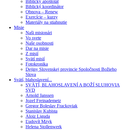
Biblický apoštolát
Biblický koordinátor
Obnova – Renew
Exercície – kurzy
Materiály na stiahnutie
Misie
Naši misionári
Vo svete
Naše osobnosti
Dar na misie
Z misií
Svätí misií
Fotokronika
Dejiny Slovenskej provincie Spoločnosti Božieho
Slova
Svätí, blahoslavení...
SVÄTÍ, BLAHOSLAVENÍ A BOŽÍ SLUHOVIA
SVD
Arnold Janssen
Jozef Freinademetz
Gregor Boleslav Frackoviak
Stanislav Kubista
Aloiz Liguda
Ľudovít Mzyk
Helena Stollenwerk