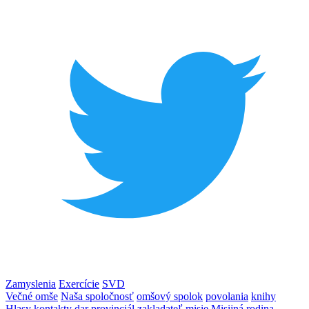
Zamyslenia
Exercície
SVD
Večné omše
Naša spoločnosť
omšový spolok
povolania
knihy
Hlasy
kontakty
dar
provinciál
zakladateľ
misie
Misijná rodina