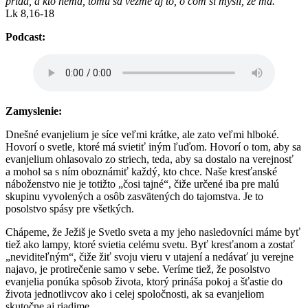
pridá, a kto nemá, tomu sa vezme aj to, o čom si myslí, že má.“
Lk 8,16-18
Podcast:
Zamyslenie:
Dnešné evanjelium je síce veľmi krátke, ale zato veľmi hlboké.
Hovorí o svetle, ktoré má svietiť iným ľuďom. Hovorí o tom, aby sa
evanjelium ohlasovalo zo striech, teda, aby sa dostalo na verejnosť
a mohol sa s ním oboznámiť každý, kto chce. Naše kresťanské
náboženstvo nie je totižto „čosi tajné“, čiže určené iba pre malú
skupinu vyvolených a osôb zasvätených do tajomstva. Je to
posolstvo spásy pre všetkých.
Chápeme, že Ježiš je Svetlo sveta a my jeho nasledovníci máme byť
tiež ako lampy, ktoré svietia celému svetu. Byť kresťanom a zostať
„neviditeľným“, čiže žiť svoju vieru v utajení a nedávať ju verejne
najavo, je protirečenie samo v sebe. Veríme tiež, že posolstvo
evanjelia ponúka spôsob života, ktorý prináša pokoj a šťastie do
života jednotlivcov ako i celej spoločnosti, ak sa evanjeliom
skutočne aj riadime.