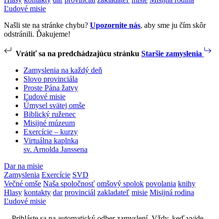
Ľudové misie
Našli ste na stránke chybu?
Upozornite nás
, aby sme ju čím skôr
odstránili. Ďakujeme!
Vrátiť sa na predchádzajúcu stránku
Staršie zamyslenia
Zamyslenia na každý deň
Slovo provinciála
Proste Pána žatvy
Ľudové misie
Úmysel svätej omše
Biblický ruženec
Misijné múzeum
Exercície – kurzy
Virtuálna kaplnka
sv. Arnolda Janssena
Dar na misie
Zamyslenia
Exercície
SVD
Večné omše
Naša spoločnosť
omšový spolok
povolania
knihy
Hlasy
kontakty
dar
provinciál
zakladateľ
misie
Misijná rodina
Ľudové misie
Prihláste sa na automatický odber zamyslení. Vždy, keď vyjde