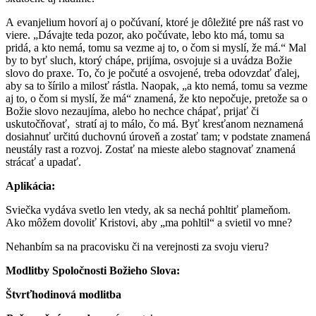
A evanjelium hovorí aj o počúvaní, ktoré je dôležité pre náš rast vo
viere. „Dávajte teda pozor, ako počúvate, lebo kto má, tomu sa
pridá, a kto nemá, tomu sa vezme aj to, o čom si myslí, že má.“ Mal
by to byť sluch, ktorý chápe, prijíma, osvojuje si a uvádza Božie
slovo do praxe. To, čo je počuté a osvojené, treba odovzdať ďalej,
aby sa to šírilo a milosť rástla. Naopak, „a kto nemá, tomu sa vezme
aj to, o čom si myslí, že má“ znamená, že kto nepočuje, pretože sa o
Božie slovo nezaujíma, alebo ho nechce chápať, prijať či
uskutočňovať, stratí aj to málo, čo má. Byť kresťanom neznamená
dosiahnuť určitú duchovnú úroveň a zostať tam; v podstate znamená
neustály rast a rozvoj. Zostať na mieste alebo stagnovať znamená
strácať a upadať.
Aplikácia:
Sviečka vydáva svetlo len vtedy, ak sa nechá pohltiť plameňom.
Ako môžem dovoliť Kristovi, aby „ma pohltil“ a svietil vo mne?
Nehanbím sa na pracovisku či na verejnosti za svoju vieru?
Modlitby Spoločnosti Božieho Slova:
Štvrťhodinová modlitba