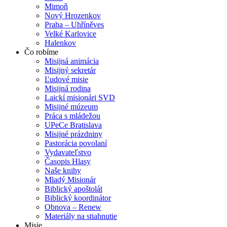
Mimoň
Nový Hrozenkov
Praha – Uhříněves
Velké Karlovice
Halenkov
Čo robíme
Misijná animácia
Misijný sekretár
Ľudové misie
Misijná rodina
Laickí misionári SVD
Misijné múzeum
Práca s mládežou
UPeCe Bratislava
Misijné prázdniny
Pastorácia povolaní
Vydavateľstvo
Časopis Hlasy
Naše knihy
Mladý Misionár
Biblický apoštolát
Biblický koordinátor
Obnova – Renew
Materiály na stiahnutie
Misie