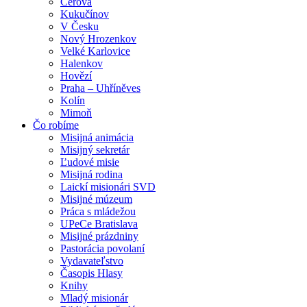
Cerová
Kukučínov
V Česku
Nový Hrozenkov
Velké Karlovice
Halenkov
Hovězí
Praha – Uhříněves
Kolín
Mimoň
Čo robíme
Misijná animácia
Misijný sekretár
Ľudové misie
Misijná rodina
Laickí misionári SVD
Misijné múzeum
Práca s mládežou
UPeCe Bratislava
Misijné prázdniny
Pastorácia povolaní
Vydavateľstvo
Časopis Hlasy
Knihy
Mladý misionár