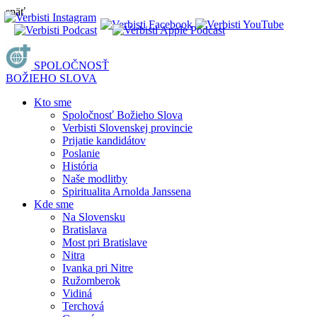
späť
SPOLOČNOSŤ
BOŽIEHO SLOVA
Kto sme
Spoločnosť Božieho Slova
Verbisti Slovenskej provincie
Prijatie kandidátov
Poslanie
História
Naše modlitby
Spiritualita Arnolda Janssena
Kde sme
Na Slovensku
Bratislava
Most pri Bratislave
Nitra
Ivanka pri Nitre
Ružomberok
Vidiná
Terchová