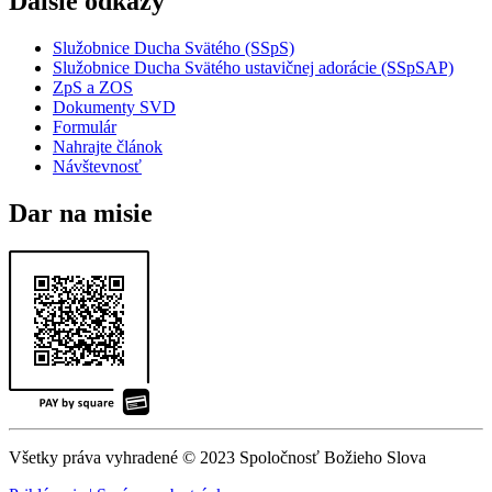
Ďalšie odkazy
Služobnice Ducha Svätého (SSpS)
Služobnice Ducha Svätého ustavičnej adorácie (SSpSAP)
ZpS a ZOS
Dokumenty SVD
Formulár
Nahrajte článok
Návštevnosť
Dar na misie
Všetky práva vyhradené © 2023 Spoločnosť Božieho Slova