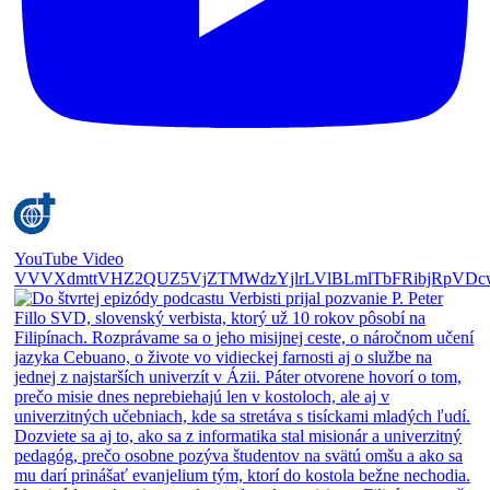
YouTube Video
VVVXdmttVHZ2QUZ5VjZTMWdzYjlrLVlBLmlTbFRibjRpVDc