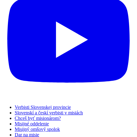
Verbisti Slovenskej provincie
Slovenskí a českí verbisti v misiách
Chceš byť misionárom?
Misijné oddelenie
Misijný omšový spolok
Dar na misie