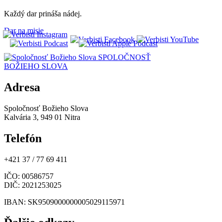
Každý dar prináša nádej.
Dar na misie
SPOLOČNOSŤ
BOŽIEHO SLOVA
Adresa
Spoločnosť Božieho Slova
Kalvária 3, 949 01 Nitra
Telefón
+421 37 / 77 69 411
IČO
: 00586757
DIČ
: 2021253025
IBAN
: SK9509000000005029115971