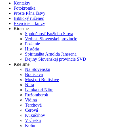
Kontakty
Fotokronika
Proste Pána žatvy
Biblický ruženec
Exercície – kurzy
Kto sme
Spoločnosť Božieho Slova
Verbisti Slovenskej provincie
Poslanie
História
Spiritualita Arnolda Janssena
Dejiny Slovenskej provincie SVD
Kde sme
Na Slovensku
Bratislava
Most pri Bratislave
Nitra
Ivanka pri Nitre
Ružomberok
Vidiná
Terchová
Cerová
Kukučínov
V Česku
Kolín