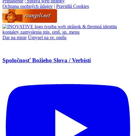
Prihlásenie
| Správa web stránky
Ochrana osobných údajov
|
Pravidlá Cookies
tvorba web stránok & firemná identita
kontakty
zamyslenia
mis. omš. sp.
menu
Dar na misie
Úmysel na sv. omšu
Spoločnosť Božieho Slova / Verbisti