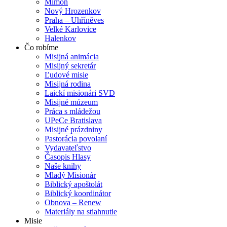
Mimoň
Nový Hrozenkov
Praha – Uhříněves
Velké Karlovice
Halenkov
Čo robíme
Misijná animácia
Misijný sekretár
Ľudové misie
Misijná rodina
Laickí misionári SVD
Misijné múzeum
Práca s mládežou
UPeCe Bratislava
Misijné prázdniny
Pastorácia povolaní
Vydavateľstvo
Časopis Hlasy
Naše knihy
Mladý Misionár
Biblický apoštolát
Biblický koordinátor
Obnova – Renew
Materiály na stiahnutie
Misie