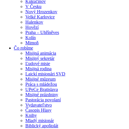
Kukučínov
V Česku
Nový Hrozenkov
Velké Karlovice
Halenkov
Hovězí
Praha – Uhříněves
Kolín
Mimoň
Čo robíme
Misijná animácia
Misijný sekretár
Ľudové misie
Misijná rodina
Laickí misionári SVD
Misijné múzeum
Práca s mládežou
UPeCe Bratislava
Misijné prázdniny
Pastorácia povolaní
Vydavateľstvo
Časopis Hlasy
Knihy
Mladý misionár
Biblický apoštolát