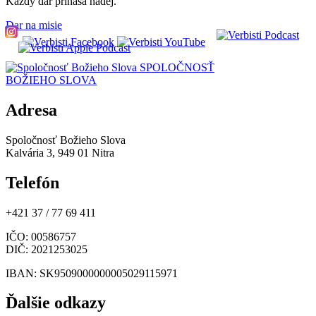
Každý dar prináša nádej.
Dar na misie
SPOLOČNOSŤ
BOŽIEHO SLOVA
Adresa
Spoločnosť Božieho Slova
Kalvária 3, 949 01 Nitra
Telefón
+421 37 / 77 69 411
IČO
: 00586757
DIČ
: 2021253025
IBAN
: SK9509000000005029115971
Ďalšie odkazy