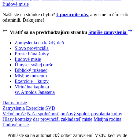
Ľudové misie
Našli ste na stránke chybu?
Upozornite nás
, aby sme ju čím skôr
odstránili. Ďakujeme!
Vrátiť sa na predchádzajúcu stránku
Staršie zamyslenia
Zamyslenia na každý deň
Slovo provinciála
Proste Pána žatvy
Ľudové misie
Úmysel svätej omše
Biblický ruženec
Misijné múzeum
Exercície – kurzy
Virtuálna kaplnka
sv. Arnolda Janssena
Dar na misie
Zamyslenia
Exercície
SVD
Večné omše
Naša spoločnosť
omšový spolok
povolania
knihy
Hlasy
kontakty
dar
provinciál
zakladateľ
misie
Misijná rodina
Ľudové misie
Prihláste sa na automatický odber zamyslení. Vždy, keď vyjde