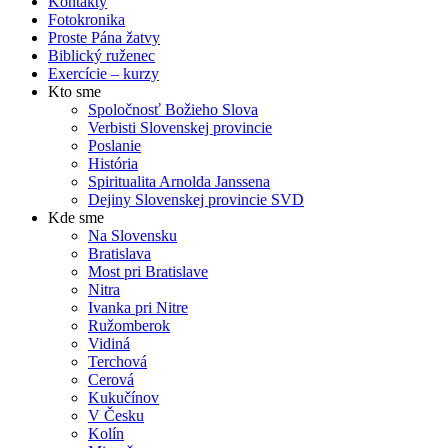
Kontakty
Fotokronika
Proste Pána žatvy
Biblický ruženec
Exercície – kurzy
Kto sme
Spoločnosť Božieho Slova
Verbisti Slovenskej provincie
Poslanie
História
Spiritualita Arnolda Janssena
Dejiny Slovenskej provincie SVD
Kde sme
Na Slovensku
Bratislava
Most pri Bratislave
Nitra
Ivanka pri Nitre
Ružomberok
Vidiná
Terchová
Cerová
Kukučínov
V Česku
Kolín