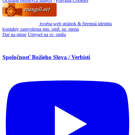
Ochrana osobných údajov
|
Pravidlá Cookies
tvorba web stránok & firemná identita
kontakty
zamyslenia
mis. omš. sp.
menu
Dar na misie
Úmysel na sv. omšu
Spoločnosť Božieho Slova / Verbisti