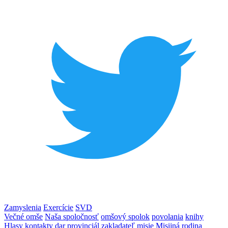
Zamyslenia
Exercície
SVD
Večné omše
Naša spoločnosť
omšový spolok
povolania
knihy
Hlasy
kontakty
dar
provinciál
zakladateľ
misie
Misijná rodina