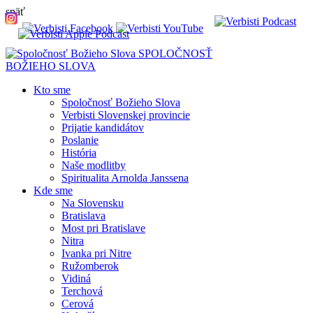
späť
SPOLOČNOSŤ
BOŽIEHO SLOVA
Kto sme
Spoločnosť Božieho Slova
Verbisti Slovenskej provincie
Prijatie kandidátov
Poslanie
História
Naše modlitby
Spiritualita Arnolda Janssena
Kde sme
Na Slovensku
Bratislava
Most pri Bratislave
Nitra
Ivanka pri Nitre
Ružomberok
Vidiná
Terchová
Cerová