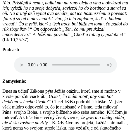
ľúto. Pristúpil k nemu, nalial mu na rany oleja a vína a obviazal mu
ich; vyložil ho na svoje dobytča, zaviezol ho do hostinca a staral sa
oň. Na druhý deň vyňal dva denáre, dal ich hostinskému a povedal:
‚Staraj sa oň a ak vynaložíš viac, ja ti to zaplatím, keď sa budem
vracať.‘ Čo myslíš, ktorý z tých troch bol blížnym tomu, čo padol do
rúk zbojníkov?“ On odpovedal: „Ten, čo mu preukázal
milosrdenstvo.“ A Ježiš mu povedal: „Choď a rob aj ty podobne!“
(Lk 10,25-37)
Podcast:
Zamyslenie:
Dnes sa učiteľ Zákona pýta Ježiša otázku, ktorú sme si možno v
živote položili viackrát: „
Učiteľ, čo mám robiť, aby som bol
dedičom večného života?
“ Chcel Ježiša podrobiť skúške. Majster
však múdro odpovedá to, čo je napísané v Písme, teda milovať
Pána, svojho Boha, a svojho blížneho ako seba samého. Kľúčom je
milovať. Ak hľadáme večný život, vieme, že „
viera a nádej odídu,
ale láska zostane navždy
“. Každý životný projekt, každá spiritualita,
ktorá nemá vo svojom strede lásku, nás vzďaľuje od skutočného