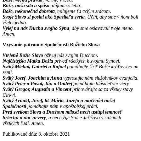
Bože, naša sila a spása
, dúfame v teba.
Bože, nekonečná dobrota
, milujeme ťa celým srdcom.
Svoje Slovo si poslal ako Spasiteľa sveta.
Učiň, aby sme v ňom boli
všetci jedno.
Vylej na nás Ducha svojho Syna
, aby sme oslavovali tvoje meno.
Amen.
Vzývanie patrónov Spoločnosti Božieho Slova
Vtelené Božie Slovo
oživuj nás svojim Duchom.
Najčistejšia Matka Božia
priveď všetkých k svojmu Synovi.
Svätý Michal, Gabriel a Rafael
pomáhajte šíriť Božie kráľovstvo na
zemi.
Svätý Jozef, Joachim a Anna
vyprosujte nám služobníkov evanjelia.
Svätý Peter a Pavol, Ján a Ondrej
pomáhajte hlásateľom viery.
Svätý Gregor, Augustín a Vincent
prihovárajte sa za všetky stavy
Cirkvi.
Svätý Arnold, Jozef, bl. Mária, Jozefa a mučeníci našej
Spoločnosti
pomáhajte nám v apoštolskej práci.
Pred svetlom Slova a Duchom milosti nech ustúpi temnosť
hriechu a noc nevery
, a nech žije Srdce Ježišovo v srdciach
všetkých ľudí. Amen.
Publikované dňa: 3. októbra 2021