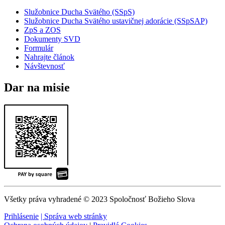
Služobnice Ducha Svätého (SSpS)
Služobnice Ducha Svätého ustavičnej adorácie (SSpSAP)
ZpS a ZOS
Dokumenty SVD
Formulár
Nahrajte článok
Návštevnosť
Dar na misie
Všetky práva vyhradené © 2023 Spoločnosť Božieho Slova
Prihlásenie
| Správa web stránky