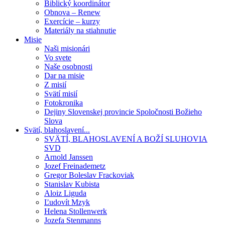
Biblický koordinátor
Obnova – Renew
Exercície – kurzy
Materiály na stiahnutie
Misie
Naši misionári
Vo svete
Naše osobnosti
Dar na misie
Z misií
Svätí misií
Fotokronika
Dejiny Slovenskej provincie Spoločnosti Božieho
Slova
Svätí, blahoslavení...
SVÄTÍ, BLAHOSLAVENÍ A BOŽÍ SLUHOVIA
SVD
Arnold Janssen
Jozef Freinademetz
Gregor Boleslav Frackoviak
Stanislav Kubista
Aloiz Liguda
Ľudovít Mzyk
Helena Stollenwerk
Jozefa Stenmanns