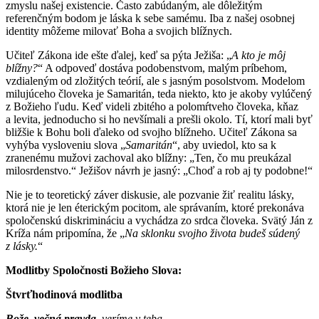
zmyslu našej existencie. Často zabúdaným, ale dôležitým
referenčným bodom je láska k sebe samému. Iba z našej osobnej
identity môžeme milovať Boha a svojich blížnych.
Učiteľ Zákona ide ešte ďalej, keď sa pýta Ježiša: „
A kto je môj
blížny?
“ A odpoveď dostáva podobenstvom, malým príbehom,
vzdialeným od zložitých teórií, ale s jasným posolstvom. Modelom
milujúceho človeka je Samaritán, teda niekto, kto je akoby vylúčený
z Božieho ľudu. Keď videli zbitého a polomŕtveho človeka, kňaz
a levita, jednoducho si ho nevšímali a prešli okolo. Tí, ktorí mali byť
bližšie k Bohu boli ďaleko od svojho blížneho. Učiteľ Zákona sa
vyhýba vysloveniu slova „
Samaritán
“, aby uviedol, kto sa k
zranenému mužovi zachoval ako blížny: „Ten, čo mu preukázal
milosrdenstvo.“ Ježišov návrh je jasný: „Choď a rob aj ty podobne!“
Nie je to teoretický záver diskusie, ale pozvanie žiť realitu lásky,
ktorá nie je len éterickým pocitom, ale správaním, ktoré prekonáva
spoločenskú diskrimináciu a vychádza zo srdca človeka. Svätý Ján z
Kríža nám pripomína, že „
Na sklonku svojho života budeš súdený
z lásky.
“
Modlitby Spoločnosti Božieho Slova:
Štvrťhodinová modlitba
Bože, večná pravda
, veríme v teba.