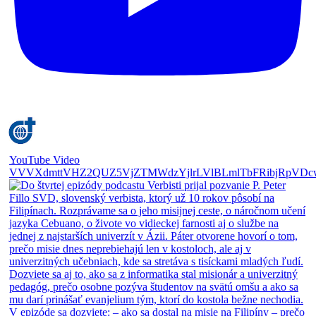
YouTube Video
VVVXdmttVHZ2QUZ5VjZTMWdzYjlrLVlBLmlTbFRibjRpVDc