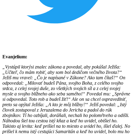
Evanjelium:
„Vystúpil ktorýsi znalec zákona a povedal, aby pokúšal Ježiša:
„Učiteľ, čo mám robiť, aby som bol dedičom večného života?“
Ježiš mu vravel: „Čo je napísané v Zákone? Ako tam čítaš?“ On
odpovedal: „Milovať budeš Pána, svojho Boha, z celého svojho
srdca, z celej svojej duše, zo všetkých svojich síl a z celej svojej
mysle a svojho blížneho ako seba samého!“ Povedal mu: „Správne
si odpovedal. Toto rob a budeš žiť!“ Ale on sa chcel ospravedlniť,
preto sa opýtal Ježiša: „A kto je môj blížny?“ Ježiš povedal: „Istý
človek zostupoval z Jeruzalema do Jericha a padol do rúk
zbojníkov. Tí ho ozbíjali, doráňali, nechali ho polomŕtveho a odišli.
Náhodou šiel tou cestou istý kňaz a keď ho uvidel, obišiel ho.
Takisto aj levita: keď prišiel na to miesto a uvidel ho, išiel ďalej. No
prišiel k nemu istý cestujúci Samaritán a keď ho uvidel, bolo mu ho