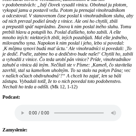
v podobenstvách: „Istý človek vysadil vinicu. Obohnal ju plotom,
vykopal jamu a postavil vežu. Potom ju prenajal vinohradníkom
a odcestoval. V stanovenom čase poslal k vinohradníkom sluhu, aby
od nich prevzal podiel úrody z vinice. Ale oni ho chytili, zbili
a prepustili späť naprázdno. Znova k nim poslal iného sluhu. Tomu
prebili hlavu a potupili ho. Poslal ďalšieho, toho zabili. A ešte
mnoho iných: niektorých zbili, iných pozabíjali. Mal ešte jedného,
milovaného syna. Napokon k nim poslal i jeho, lebo si povedal:
‚K môjmu synovi budú mať úctu.‘ Ale vinohradníci si povedali: ‚To
je dedič. Poďte, zabime ho a dedičstvo bude naše!‘ Chytili ho, zabili
a vyhodili z vinice. Čo teda urobí pán vinice? Príde, vinohradníkov
zahubí a vinicu dá iným. Nečítali ste v Písme: ‚Kameň, čo stavitelia
zavrhli, stal sa kameňom uholným. To sa stalo na pokyn Pána; vec
v našich očiach obdivuhodná‘?“ A chceli ho zajať, len sa báli
zástupu. Vybadali totiž, že to o nich povedal toto podobenstvo.
Nechali ho teda a odišli.
(Mk 12, 1-12)
Podcast:
Zamyslenie: