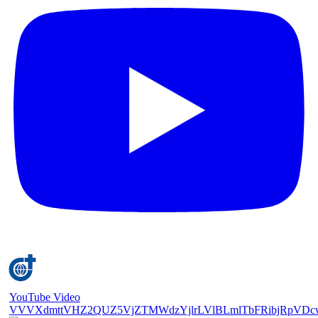
YouTube Video
VVVXdmttVHZ2QUZ5VjZTMWdzYjlrLVlBLmlTbFRibjRpVDc