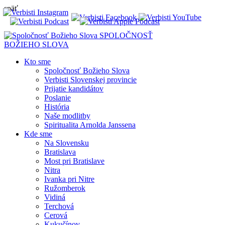
späť
SPOLOČNOSŤ
BOŽIEHO SLOVA
Kto sme
Spoločnosť Božieho Slova
Verbisti Slovenskej provincie
Prijatie kandidátov
Poslanie
História
Naše modlitby
Spiritualita Arnolda Janssena
Kde sme
Na Slovensku
Bratislava
Most pri Bratislave
Nitra
Ivanka pri Nitre
Ružomberok
Vidiná
Terchová
Cerová
Kukučínov