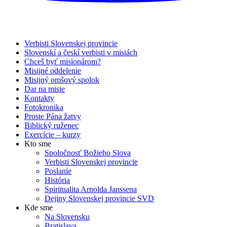
Verbisti Slovenskej provincie
Slovenskí a českí verbisti v misiách
Chceš byť misionárom?
Misijné oddelenie
Misijný omšový spolok
Dar na misie
Kontakty
Fotokronika
Proste Pána žatvy
Biblický ruženec
Exercície – kurzy
Kto sme
Spoločnosť Božieho Slova
Verbisti Slovenskej provincie
Poslanie
História
Spiritualita Arnolda Janssena
Dejiny Slovenskej provincie SVD
Kde sme
Na Slovensku
Bratislava