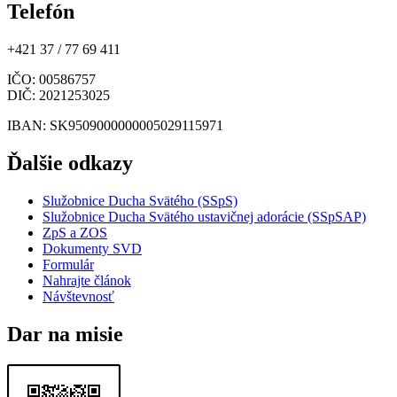
Telefón
+421 37 / 77 69 411
IČO
: 00586757
DIČ
: 2021253025
IBAN
: SK9509000000005029115971
Ďalšie odkazy
Služobnice Ducha Svätého (SSpS)
Služobnice Ducha Svätého ustavičnej adorácie (SSpSAP)
ZpS a ZOS
Dokumenty SVD
Formulár
Nahrajte článok
Návštevnosť
Dar na misie