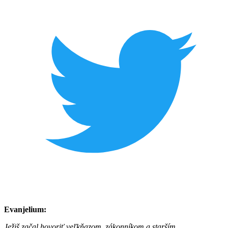
Evanjelium:
Ježiš začal hovoriť veľkňazom, zákonníkom a starším