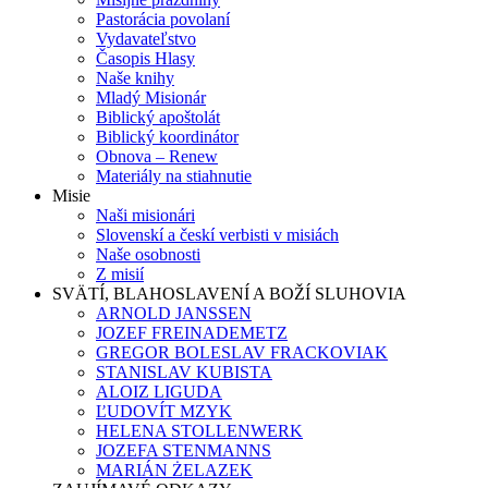
Pastorácia povolaní
Vydavateľstvo
Časopis Hlasy
Naše knihy
Mladý Misionár
Biblický apoštolát
Biblický koordinátor
Obnova – Renew
Materiály na stiahnutie
Misie
Naši misionári
Slovenskí a českí verbisti v misiách
Naše osobnosti
Z misií
SVÄTÍ, BLAHOSLAVENÍ A BOŽÍ SLUHOVIA
ARNOLD JANSSEN
JOZEF FREINADEMETZ
GREGOR BOLESLAV FRACKOVIAK
STANISLAV KUBISTA
ALOIZ LIGUDA
ĽUDOVÍT MZYK
HELENA STOLLENWERK
JOZEFA STENMANNS
MARIÁN ŻELAZEK