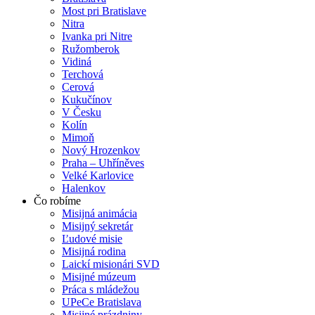
Most pri Bratislave
Nitra
Ivanka pri Nitre
Ružomberok
Vidiná
Terchová
Cerová
Kukučínov
V Česku
Kolín
Mimoň
Nový Hrozenkov
Praha – Uhříněves
Velké Karlovice
Halenkov
Čo robíme
Misijná animácia
Misijný sekretár
Ľudové misie
Misijná rodina
Laickí misionári SVD
Misijné múzeum
Práca s mládežou
UPeCe Bratislava
Misijné prázdniny