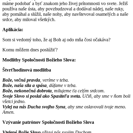
máme podobať a byť znakom jeho živej prítomnosti vo svete. Ježiš
používa naše ústa, aby povzbudzoval a dodával nádej, naše ruky,
aby pomáhal a slúžil, naše nohy, aby navštevoval osamelých a naše
srdce, aby miloval všetkých.
Aplikácia:
Som si vedomý toho, že aj Boh aj odo mňa čosi očakáva?
Komu môžem dnes poslúžiť?
Modlitby Spoločnosti Božieho Slova:
Štvrťhodinová modlitba
Bože, večná pravda
, veríme v teba.
Bože, naša sila a spása
, dúfame v teba.
Bože, nekonečná dobrota
, milujeme ťa celým srdcom.
Svoje Slovo si poslal ako Spasiteľa sveta.
Učiň, aby sme v ňom boli
všetci jedno.
Vylej na nás Ducha svojho Syna
, aby sme oslavovali tvoje meno.
Amen.
Vzývanie patrónov Spoločnosti Božieho Slova
Vtelené Božie Slovo
oživuj nás svojim Duchom.