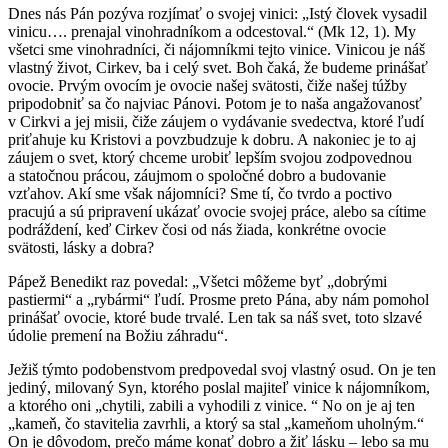
Dnes nás Pán pozýva rozjímať o svojej vinici: „Istý človek vysadil
vinicu…. prenajal vinohradníkom a odcestoval.“ (Mk 12, 1). My
všetci sme vinohradníci, či nájomníkmi tejto vinice. Vinicou je náš
vlastný život, Cirkev, ba i celý svet. Boh čaká, že budeme prinášať
ovocie. Prvým ovocím je ovocie našej svätosti, čiže našej túžby
pripodobniť sa čo najviac Pánovi. Potom je to naša angažovanosť
v Cirkvi a jej misii, čiže záujem o vydávanie svedectva, ktoré ľudí
priťahuje ku Kristovi a povzbudzuje k dobru. A nakoniec je to aj
záujem o svet, ktorý chceme urobiť lepším svojou zodpovednou
a statočnou prácou, záujmom o spoločné dobro a budovanie
vzťahov. Akí sme však nájomníci? Sme tí, čo tvrdo a poctivo
pracujú a sú pripravení ukázať ovocie svojej práce, alebo sa cítime
podráždení, keď Cirkev čosi od nás žiada, konkrétne ovocie
svätosti, lásky a dobra?
Pápež Benedikt raz povedal: „Všetci môžeme byť „dobrými
pastiermi“ a „rybármi“ ľudí. Prosme preto Pána, aby nám pomohol
prinášať ovocie, ktoré bude trvalé. Len tak sa náš svet, toto slzavé
údolie premení na Božiu záhradu“.
Ježiš týmto podobenstvom predpovedal svoj vlastný osud. On je ten
jediný, milovaný Syn, ktorého poslal majiteľ vinice k nájomníkom,
a ktorého oni „chytili, zabili a vyhodili z vinice. “ No on je aj ten
„kameň, čo stavitelia zavrhli, a ktorý sa stal „kameňom uholným.“
On je dôvodom, prečo máme konať dobro a žiť lásku – lebo sa mu