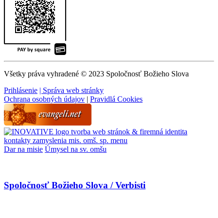
Všetky práva vyhradené © 2023 Spoločnosť Božieho Slova
Prihlásenie
| Správa web stránky
Ochrana osobných údajov
|
Pravidlá Cookies
tvorba web stránok & firemná identita
kontakty
zamyslenia
mis. omš. sp.
menu
Dar na misie
Úmysel na sv. omšu
Spoločnosť Božieho Slova / Verbisti