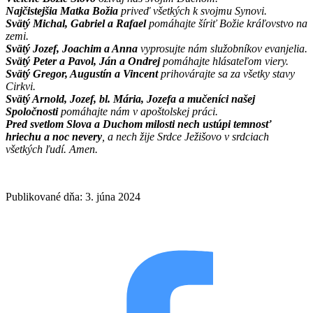
Najčistejšia Matka Božia
priveď všetkých k svojmu Synovi.
Svätý Michal, Gabriel a Rafael
pomáhajte šíriť Božie kráľovstvo na
zemi.
Svätý Jozef, Joachim a Anna
vyprosujte nám služobníkov evanjelia.
Svätý Peter a Pavol, Ján a Ondrej
pomáhajte hlásateľom viery.
Svätý Gregor, Augustín a Vincent
prihovárajte sa za všetky stavy
Cirkvi.
Svätý Arnold, Jozef, bl. Mária, Jozefa a mučeníci našej
Spoločnosti
pomáhajte nám v apoštolskej práci.
Pred svetlom Slova a Duchom milosti nech ustúpi temnosť
hriechu a noc nevery
, a nech žije Srdce Ježišovo v srdciach
všetkých ľudí. Amen.
Publikované dňa: 3. júna 2024