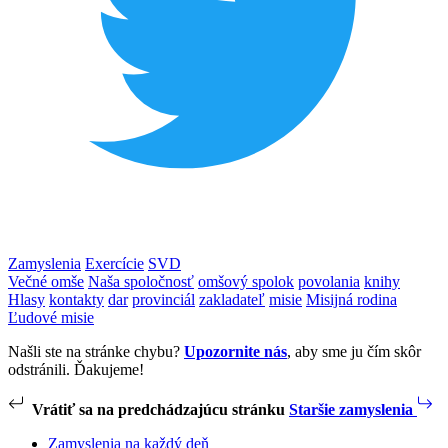
Zamyslenia
Exercície
SVD
Večné omše
Naša spoločnosť
omšový spolok
povolania
knihy
Hlasy
kontakty
dar
provinciál
zakladateľ
misie
Misijná rodina
Ľudové misie
Našli ste na stránke chybu?
Upozornite nás
, aby sme ju čím skôr
odstránili. Ďakujeme!
Vrátiť sa na predchádzajúcu stránku
Staršie zamyslenia
Zamyslenia na každý deň