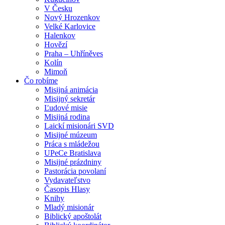
V Česku
Nový Hrozenkov
Velké Karlovice
Halenkov
Hovězí
Praha – Uhříněves
Kolín
Mimoň
Čo robíme
Misijná animácia
Misijný sekretár
Ľudové misie
Misijná rodina
Laickí misionári SVD
Misijné múzeum
Práca s mládežou
UPeCe Bratislava
Misijné prázdniny
Pastorácia povolaní
Vydavateľstvo
Časopis Hlasy
Knihy
Mladý misionár
Biblický apoštolát