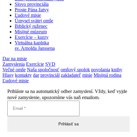
Slovo provinciála
Proste Pána žatvy
Ľudové misie
Úmysel svätej omše
Biblický ruženec
Misijné múzeum
Exercície – kurzy
Virtuálna kaplnka
sv. Arnolda Janssena
Dar na misie
Zamyslenia
Exercície
SVD
Večné omše
Naša spoločnosť
omšový spolok
povolania
knihy
Hlasy
kontakty
dar
provinciál
zakladateľ
misie
Misijná rodina
Ľudové misie
Prihláste sa na automatický odber zamyslení. Vždy, keď vyjde
nové zamyslenie, upozorníme vás naň emailom.