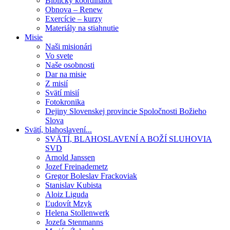
Biblický koordinátor
Obnova – Renew
Exercície – kurzy
Materiály na stiahnutie
Misie
Naši misionári
Vo svete
Naše osobnosti
Dar na misie
Z misií
Svätí misií
Fotokronika
Dejiny Slovenskej provincie Spoločnosti Božieho
Slova
Svätí, blahoslavení...
SVÄTÍ, BLAHOSLAVENÍ A BOŽÍ SLUHOVIA
SVD
Arnold Janssen
Jozef Freinademetz
Gregor Boleslav Frackoviak
Stanislav Kubista
Aloiz Liguda
Ľudovít Mzyk
Helena Stollenwerk
Jozefa Stenmanns