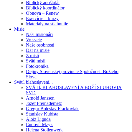
Biblický apoštolát
Biblický koordinátor
Obnova – Renew
Exercície – kurzy
Materiály na stiahnutie
Misie
Naši misionári
Vo svete
Naše osobnosti
Dar na misie
Z misií
Svätí misií
Fotokronika
Dejiny Slovenskej provincie Spoločnosti Božieho
Slova
Svätí, blahoslavení...
SVÄTÍ, BLAHOSLAVENÍ A BOŽÍ SLUHOVIA
SVD
Arnold Janssen
Jozef Freinademetz
Gregor Boleslav Frackoviak
Stanislav Kubista
Aloiz Liguda
Ľudovít Mzyk
Helena Stollenwerk