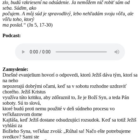
zlo, budú vzkriesení na odsúdenie. Ja nemôžem nič robiť sám od
seba. Súdim, ako
počujem. A môj súd je spravodlivý, lebo nehľadám svoju vôľu, ale
vôľu toho, ktorý
ma poslal.“
(Jn 5, 17-30)
Podcast:
Zamyslenie:
Dnešné evanjelium hovorí o odpovedi, ktorú Ježiš dáva tým, ktorí sa
na neho
nepozerajú dobrými očami, keď sa v sobotu rozhodne uzdraviť
chorého. Ježiš Kristus
využíva túto kritiku, aby zdôraznil to, že je Boží Syn, a teda Pán
soboty. Sú to slová,
ktoré budú proti nemu použité v deň súdneho procesu vo
veľkňazovom dome
Kajfáša, keď Ježiš dostane odsudzujúci rozsudok. Keď sa totiž Ježiš
vyhlási za
Božieho Syna, veľkňaz zvolá: „Rúhal sa! Načo ešte potrebujeme
svedkov? Sami ste