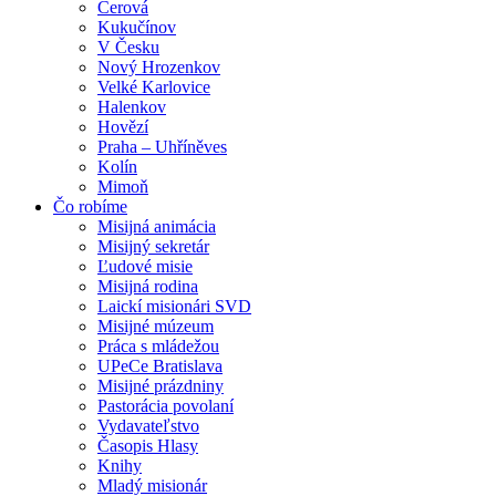
Cerová
Kukučínov
V Česku
Nový Hrozenkov
Velké Karlovice
Halenkov
Hovězí
Praha – Uhříněves
Kolín
Mimoň
Čo robíme
Misijná animácia
Misijný sekretár
Ľudové misie
Misijná rodina
Laickí misionári SVD
Misijné múzeum
Práca s mládežou
UPeCe Bratislava
Misijné prázdniny
Pastorácia povolaní
Vydavateľstvo
Časopis Hlasy
Knihy
Mladý misionár