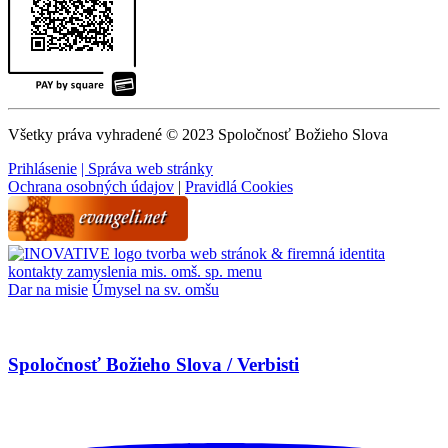
Všetky práva vyhradené © 2023 Spoločnosť Božieho Slova
Prihlásenie
| Správa web stránky
Ochrana osobných údajov
|
Pravidlá Cookies
tvorba web stránok & firemná identita
kontakty
zamyslenia
mis. omš. sp.
menu
Dar na misie
Úmysel na sv. omšu
Spoločnosť Božieho Slova / Verbisti