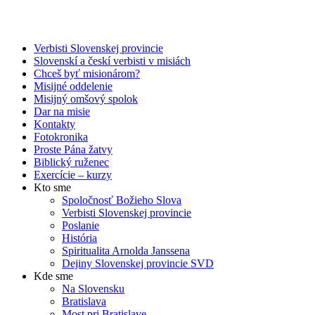
Verbisti Slovenskej provincie
Slovenskí a českí verbisti v misiách
Chceš byť misionárom?
Misijné oddelenie
Misijný omšový spolok
Dar na misie
Kontakty
Fotokronika
Proste Pána žatvy
Biblický ruženec
Exercície – kurzy
Kto sme
Spoločnosť Božieho Slova
Verbisti Slovenskej provincie
Poslanie
História
Spiritualita Arnolda Janssena
Dejiny Slovenskej provincie SVD
Kde sme
Na Slovensku
Bratislava
Most pri Bratislave