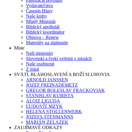
Pastorácia povolaní
Vydavateľstvo
Časopis Hlasy
Naše knihy
Mladý Misionár
Biblický apoštolát
Biblický koordinátor
Obnova – Renew
Materiály na stiahnutie
Misie
Naši misionári
Slovenskí a českí verbisti v misiách
Naše osobnosti
Z misií
SVÄTÍ, BLAHOSLAVENÍ A BOŽÍ SLUHOVIA
ARNOLD JANSSEN
JOZEF FREINADEMETZ
GREGOR BOLESLAV FRACKOVIAK
STANISLAV KUBISTA
ALOIZ LIGUDA
ĽUDOVÍT MZYK
HELENA STOLLENWERK
JOZEFA STENMANNS
MARIÁN ŻELAZEK
ZAUJÍMAVÉ ODKAZY