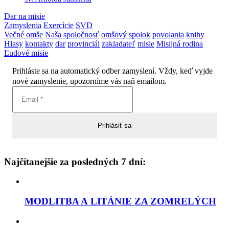
Dar na misie
Zamyslenia
Exercície
SVD
Večné omše
Naša spoločnosť
omšový spolok
povolania
knihy
Hlasy
kontakty
dar
provinciál
zakladateľ
misie
Misijná rodina
Ľudové misie
Prihláste sa na automatický odber zamyslení. Vždy, keď vyjde
nové zamyslenie, upozorníme vás naň emailom.
Najčítanejšie za posledných 7 dní:
MODLITBA A LITÁNIE ZA ZOMRELÝCH