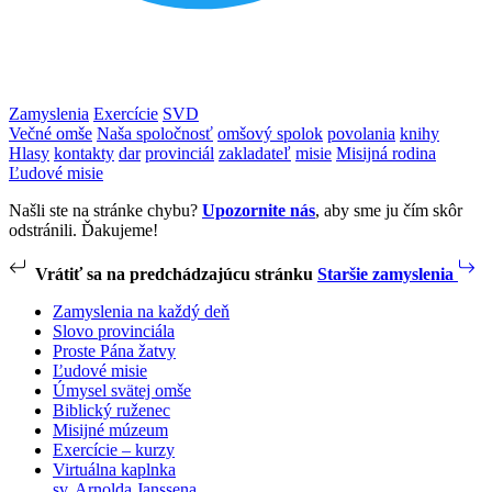
Zamyslenia
Exercície
SVD
Večné omše
Naša spoločnosť
omšový spolok
povolania
knihy
Hlasy
kontakty
dar
provinciál
zakladateľ
misie
Misijná rodina
Ľudové misie
Našli ste na stránke chybu?
Upozornite nás
, aby sme ju čím skôr
odstránili. Ďakujeme!
Vrátiť sa na predchádzajúcu stránku
Staršie zamyslenia
Zamyslenia na každý deň
Slovo provinciála
Proste Pána žatvy
Ľudové misie
Úmysel svätej omše
Biblický ruženec
Misijné múzeum
Exercície – kurzy
Virtuálna kaplnka
sv. Arnolda Janssena