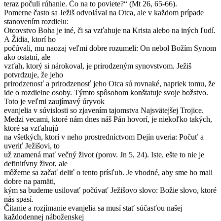
teraz počuli rúhanie. Čo na to poviete?“ (Mt 26, 65-66).
Pomerne často sa Ježiš odvolával na Otca, ale v každom prípade
stanovením rozdielu:
Otcovstvo Boha je iné, či sa vzťahuje na Krista alebo na iných ľudí.
A Židia, ktorí ho
počúvali, mu naozaj veľmi dobre rozumeli: On nebol Božím Synom
ako ostatní, ale
vzťah, ktorý si nárokoval, je prirodzeným synovstvom. Ježiš
potvrdzuje, že jeho
prirodzenosť a prirodzenosť jeho Otca sú rovnaké, napriek tomu, že
ide o rozdielne osoby. Týmto spôsobom konštatuje svoje božstvo.
Toto je veľmi zaujímavý úryvok
evanjelia v súvislosti so zjavením tajomstva Najsvätejšej Trojice.
Medzi vecami, ktoré nám dnes náš Pán hovorí, je niekoľko takých,
ktoré sa vzťahujú
na všetkých, ktorí v neho prostredníctvom Dejín uveria: Počuť a
uveriť Ježišovi, to
už znamená mať večný život (porov. Jn 5, 24). Iste, ešte to nie je
definitívny život, ale
môžeme sa začať deliť o tento prísľub. Je vhodné, aby sme ho mali
dobre na pamäti,
kým sa budeme usilovať počúvať Ježišovo slovo: Božie slovo, ktoré
nás spasí.
Čítanie a rozjímanie evanjelia sa musí stať súčasťou našej
každodennej náboženskej