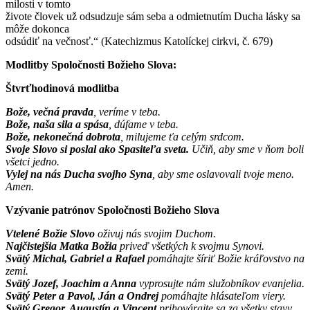
milosti v tomto
živote človek už odsudzuje sám seba a odmietnutím Ducha lásky sa
môže dokonca
odsúdiť na večnosť.“ (Katechizmus Katolíckej cirkvi, č. 679)
Modlitby Spoločnosti Božieho Slova:
Štvrťhodinová modlitba
Bože, večná pravda
, veríme v teba.
Bože, naša sila a spása
, dúfame v teba.
Bože, nekonečná dobrota
, milujeme ťa celým srdcom.
Svoje Slovo si poslal ako Spasiteľa sveta.
Učiň, aby sme v ňom boli
všetci jedno.
Vylej na nás Ducha svojho Syna
, aby sme oslavovali tvoje meno.
Amen.
Vzývanie patrónov Spoločnosti Božieho Slova
Vtelené Božie Slovo
oživuj nás svojim Duchom.
Najčistejšia Matka Božia
priveď všetkých k svojmu Synovi.
Svätý Michal, Gabriel a Rafael
pomáhajte šíriť Božie kráľovstvo na
zemi.
Svätý Jozef, Joachim a Anna
vyprosujte nám služobníkov evanjelia.
Svätý Peter a Pavol, Ján a Ondrej
pomáhajte hlásateľom viery.
Svätý Gregor, Augustín a Vincent
prihovárajte sa za všetky stavy