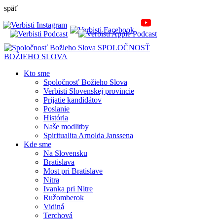
späť
SPOLOČNOSŤ
BOŽIEHO SLOVA
Kto sme
Spoločnosť Božieho Slova
Verbisti Slovenskej provincie
Prijatie kandidátov
Poslanie
História
Naše modlitby
Spiritualita Arnolda Janssena
Kde sme
Na Slovensku
Bratislava
Most pri Bratislave
Nitra
Ivanka pri Nitre
Ružomberok
Vidiná
Terchová