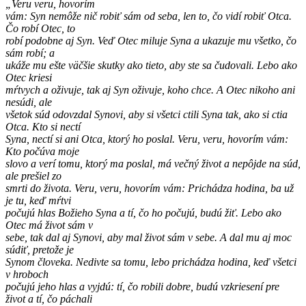
„Veru veru, hovorím
vám: Syn nemôže nič robiť sám od seba, len to, čo vidí robiť Otca.
Čo robí Otec, to
robí podobne aj Syn. Veď Otec miluje Syna a ukazuje mu všetko, čo
sám robí; a
ukáže mu ešte väčšie skutky ako tieto, aby ste sa čudovali. Lebo ako
Otec kriesi
mŕtvych a oživuje, tak aj Syn oživuje, koho chce. A Otec nikoho ani
nesúdi, ale
všetok súd odovzdal Synovi, aby si všetci ctili Syna tak, ako si ctia
Otca. Kto si nectí
Syna, nectí si ani Otca, ktorý ho poslal. Veru, veru, hovorím vám:
Kto počúva moje
slovo a verí tomu, ktorý ma poslal, má večný život a nepôjde na súd,
ale prešiel zo
smrti do života. Veru, veru, hovorím vám: Prichádza hodina, ba už
je tu, keď mŕtvi
počujú hlas Božieho Syna a tí, čo ho počujú, budú žiť. Lebo ako
Otec má život sám v
sebe, tak dal aj Synovi, aby mal život sám v sebe. A dal mu aj moc
súdiť, pretože je
Synom človeka. Nedivte sa tomu, lebo prichádza hodina, keď všetci
v hroboch
počujú jeho hlas a vyjdú: tí, čo robili dobre, budú vzkriesení pre
život a tí, čo páchali