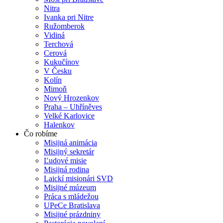
Nitra
Ivanka pri Nitre
Ružomberok
Vidiná
Terchová
Cerová
Kukučínov
V Česku
Kolín
Mimoň
Nový Hrozenkov
Praha – Uhříněves
Velké Karlovice
Halenkov
Čo robíme
Misijná animácia
Misijný sekretár
Ľudové misie
Misijná rodina
Laickí misionári SVD
Misijné múzeum
Práca s mládežou
UPeCe Bratislava
Misijné prázdniny