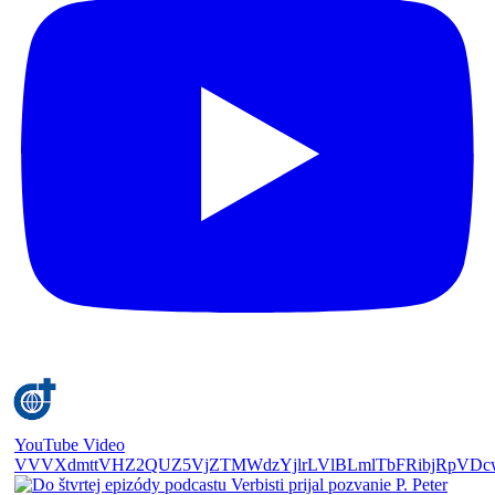
YouTube Video
VVVXdmttVHZ2QUZ5VjZTMWdzYjlrLVlBLmlTbFRibjRpVDc