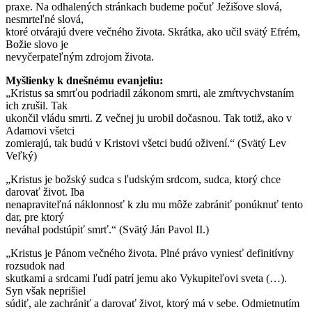
praxe. Na odhalených stránkach budeme počuť Ježišove slová,
nesmrteľné slová,
ktoré otvárajú dvere večného života. Skrátka, ako učil svätý Efrém,
Božie slovo je
nevyčerpateľným zdrojom života.
Myšlienky k dnešnému evanjeliu:
„Kristus sa smrťou podriadil zákonom smrti, ale zmŕtvychvstaním
ich zrušil. Tak
ukončil vládu smrti. Z večnej ju urobil dočasnou. Tak totiž, ako v
Adamovi všetci
zomierajú, tak budú v Kristovi všetci budú oživení.“ (Svätý Lev
Veľký)
„Kristus je božský sudca s ľudským srdcom, sudca, ktorý chce
darovať život. Iba
nenapraviteľná náklonnosť k zlu mu môže zabrániť ponúknuť tento
dar, pre ktorý
neváhal podstúpiť smrť.“ (Svätý Ján Pavol II.)
„Kristus je Pánom večného života. Plné právo vyniesť definitívny
rozsudok nad
skutkami a srdcami ľudí patrí jemu ako Vykupiteľovi sveta (…).
Syn však neprišiel
súdiť, ale zachrániť a darovať život, ktorý má v sebe. Odmietnutím