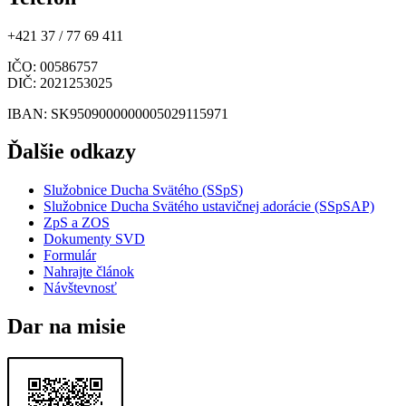
+421 37 / 77 69 411
IČO
: 00586757
DIČ
: 2021253025
IBAN
: SK9509000000005029115971
Ďalšie odkazy
Služobnice Ducha Svätého (SSpS)
Služobnice Ducha Svätého ustavičnej adorácie (SSpSAP)
ZpS a ZOS
Dokumenty SVD
Formulár
Nahrajte článok
Návštevnosť
Dar na misie