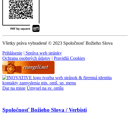
Všetky práva vyhradené © 2023 Spoločnosť Božieho Slova
Prihlásenie
| Správa web stránky
Ochrana osobných údajov
|
Pravidlá Cookies
tvorba web stránok & firemná identita
kontakty
zamyslenia
mis. omš. sp.
menu
Dar na misie
Úmysel na sv. omšu
Spoločnosť Božieho Slova / Verbisti