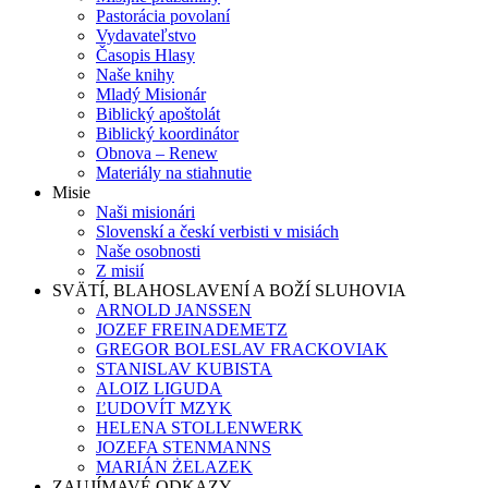
Pastorácia povolaní
Vydavateľstvo
Časopis Hlasy
Naše knihy
Mladý Misionár
Biblický apoštolát
Biblický koordinátor
Obnova – Renew
Materiály na stiahnutie
Misie
Naši misionári
Slovenskí a českí verbisti v misiách
Naše osobnosti
Z misií
SVÄTÍ, BLAHOSLAVENÍ A BOŽÍ SLUHOVIA
ARNOLD JANSSEN
JOZEF FREINADEMETZ
GREGOR BOLESLAV FRACKOVIAK
STANISLAV KUBISTA
ALOIZ LIGUDA
ĽUDOVÍT MZYK
HELENA STOLLENWERK
JOZEFA STENMANNS
MARIÁN ŻELAZEK
ZAUJÍMAVÉ ODKAZY