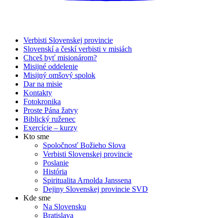
Verbisti Slovenskej provincie
Slovenskí a českí verbisti v misiách
Chceš byť misionárom?
Misijné oddelenie
Misijný omšový spolok
Dar na misie
Kontakty
Fotokronika
Proste Pána žatvy
Biblický ruženec
Exercície – kurzy
Kto sme
Spoločnosť Božieho Slova
Verbisti Slovenskej provincie
Poslanie
História
Spiritualita Arnolda Janssena
Dejiny Slovenskej provincie SVD
Kde sme
Na Slovensku
Bratislava