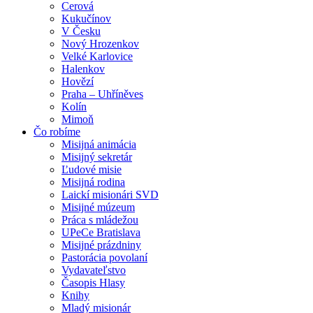
Cerová
Kukučínov
V Česku
Nový Hrozenkov
Velké Karlovice
Halenkov
Hovězí
Praha – Uhříněves
Kolín
Mimoň
Čo robíme
Misijná animácia
Misijný sekretár
Ľudové misie
Misijná rodina
Laickí misionári SVD
Misijné múzeum
Práca s mládežou
UPeCe Bratislava
Misijné prázdniny
Pastorácia povolaní
Vydavateľstvo
Časopis Hlasy
Knihy
Mladý misionár