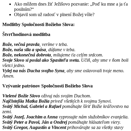
Ako môžem dnes žiť Ježišovo pozvanie: „Poď ku mne a ja ťa
posilním?“
Objavil som už radosť v plnení Božej vôle?
Modlitby Spoločnosti Božieho Slova:
Štvrťhodinová modlitba
Bože, večná pravda
, veríme v teba.
Bože, naša sila a spása
, dúfame v teba.
Bože, nekonečná dobrota
, milujeme ťa celým srdcom.
Svoje Slovo si poslal ako Spasiteľa sveta.
Učiň, aby sme v ňom boli
všetci jedno.
Vylej na nás Ducha svojho Syna
, aby sme oslavovali tvoje meno.
Amen.
Vzývanie patrónov Spoločnosti Božieho Slova
Vtelené Božie Slovo
oživuj nás svojim Duchom.
Najčistejšia Matka Božia
priveď všetkých k svojmu Synovi.
Svätý Michal, Gabriel a Rafael
pomáhajte šíriť Božie kráľovstvo na
zemi.
Svätý Jozef, Joachim a Anna
vyprosujte nám služobníkov evanjelia.
Svätý Peter a Pavol, Ján a Ondrej
pomáhajte hlásateľom viery.
Svätý Gregor, Augustín a Vincent
prihovárajte sa za všetky stavy