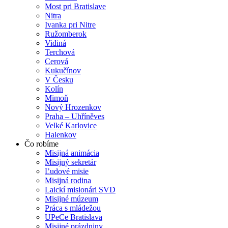
Most pri Bratislave
Nitra
Ivanka pri Nitre
Ružomberok
Vidiná
Terchová
Cerová
Kukučínov
V Česku
Kolín
Mimoň
Nový Hrozenkov
Praha – Uhříněves
Velké Karlovice
Halenkov
Čo robíme
Misijná animácia
Misijný sekretár
Ľudové misie
Misijná rodina
Laickí misionári SVD
Misijné múzeum
Práca s mládežou
UPeCe Bratislava
Misijné prázdniny