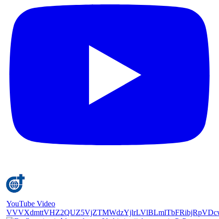
YouTube Video
VVVXdmttVHZ2QUZ5VjZTMWdzYjlrLVlBLmlTbFRibjRpVDc