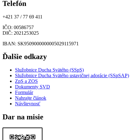
Telefón
+421 37 / 77 69 411
IČO
: 00586757
DIČ
: 2021253025
IBAN
: SK9509000000005029115971
Ďalšie odkazy
Služobnice Ducha Svätého (SSpS)
Služobnice Ducha Svätého ustavičnej adorácie (SSpSAP)
ZpS a ZOS
Dokumenty SVD
Formulár
Nahrajte článok
Návštevnosť
Dar na misie