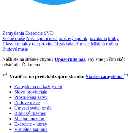
Zamyslenia
Exercície
SVD
Večné omše
Naša spoločnosť
omšový spolok
povolania
knihy
Hlasy
kontakty
dar
provinciál
zakladateľ
misie
Misijná rodina
Ľudové misie
Našli ste na stránke chybu?
Upozornite nás
, aby sme ju čím skôr
odstránili. Ďakujeme!
Vrátiť sa na predchádzajúcu stránku
Staršie zamyslenia
Zamyslenia na každý deň
Slovo provinciála
Proste Pána žatvy
Ľudové misie
Úmysel svätej omše
Biblický ruženec
Misijné múzeum
Exercície – kurzy
Virtuálna kaplnka