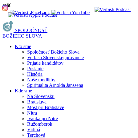
späť
SPOLOČNOSŤ
BOŽIEHO SLOVA
Kto sme
Spoločnosť Božieho Slova
Verbisti Slovenskej provincie
Prijatie kandidátov
Poslanie
História
Naše modlitby
Spiritualita Arnolda Janssena
Kde sme
Na Slovensku
Bratislava
Most pri Bratislave
Nitra
Ivanka pri Nitre
Ružomberok
Vidiná
Terchová