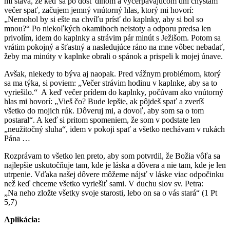
mi stáva, že keď sa po dosť dlhom a vyčerpávajúcom dni chystám
večer spať, začujem jemný vnútorný hlas, ktorý mi hovorí:
„Nemohol by si ešte na chvíľu prísť do kaplnky, aby si bol so
mnou?“ Po niekoľkých okamihoch neistoty a odporu predsa len
privolím, idem do kaplnky a strávim pár minút s Ježišom. Potom sa
vrátim pokojný a šťastný a nasledujúce ráno na mne vôbec nebadať,
žeby ma minúty v kaplnke obrali o spánok a prispeli k mojej únave.
Avšak, niekedy to býva aj naopak. Pred vážnym problémom, ktorý
sa ma týka, si poviem: „Večer strávim hodinu v kaplnke, aby sa to
vyriešilo.“ A keď večer prídem do kaplnky, počúvam ako vnútorný
hlas mi hovorí: „Vieš čo? Bude lepšie, ak pôjdeš spať a zveríš
všetko do mojich rúk. Dôveruj mi, a dovoľ, aby som sa o tom
postaral“. A keď si pritom spomeniem, že som v podstate len
„neužitočný sluha“, idem v pokoji spať a všetko nechávam v rukách
Pána …
Rozprávam to všetko len preto, aby som potvrdil, že Božia vôľa sa
najlepšie uskutočňuje tam, kde je láska a dôvera a nie tam, kde je len
utrpenie. Vďaka našej dôvere môžeme nájsť v láske viac odpočinku
než keď chceme všetko vyriešiť sami. V duchu slov sv. Petra:
„Na neho zložte všetky svoje starosti, lebo on sa o vás stará“ (1 Pt
5,7)
Aplikácia: