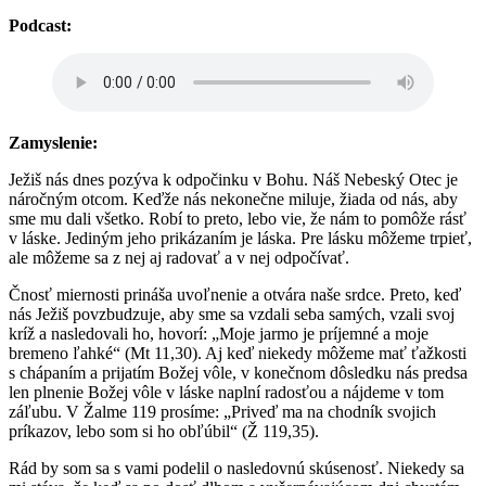
Podcast:
Zamyslenie:
Ježiš nás dnes pozýva k odpočinku v Bohu. Náš Nebeský Otec je
náročným otcom. Keďže nás nekonečne miluje, žiada od nás, aby
sme mu dali všetko. Robí to preto, lebo vie, že nám to pomôže rásť
v láske. Jediným jeho prikázaním je láska. Pre lásku môžeme trpieť,
ale môžeme sa z nej aj radovať a v nej odpočívať.
Čnosť miernosti prináša uvoľnenie a otvára naše srdce. Preto, keď
nás Ježiš povzbudzuje, aby sme sa vzdali seba samých, vzali svoj
kríž a nasledovali ho, hovorí: „Moje jarmo je príjemné a moje
bremeno ľahké“ (Mt 11,30). Aj keď niekedy môžeme mať ťažkosti
s chápaním a prijatím Božej vôle, v konečnom dôsledku nás predsa
len plnenie Božej vôle v láske naplní radosťou a nájdeme v tom
záľubu. V Žalme 119 prosíme: „Priveď ma na chodník svojich
príkazov, lebo som si ho obľúbil“ (Ž 119,35).
Rád by som sa s vami podelil o nasledovnú skúsenosť. Niekedy sa