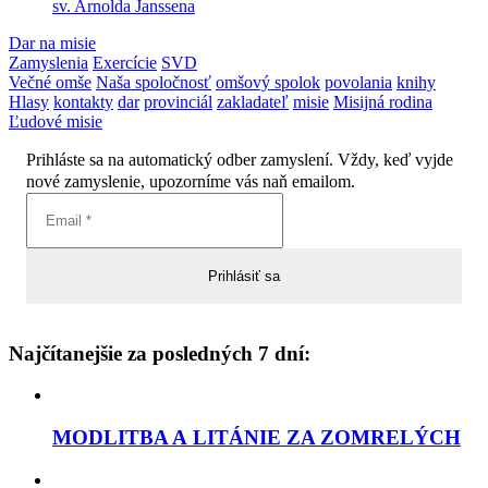
sv. Arnolda Janssena
Dar na misie
Zamyslenia
Exercície
SVD
Večné omše
Naša spoločnosť
omšový spolok
povolania
knihy
Hlasy
kontakty
dar
provinciál
zakladateľ
misie
Misijná rodina
Ľudové misie
Prihláste sa na automatický odber zamyslení. Vždy, keď vyjde
nové zamyslenie, upozorníme vás naň emailom.
Najčítanejšie za posledných 7 dní:
MODLITBA A LITÁNIE ZA ZOMRELÝCH