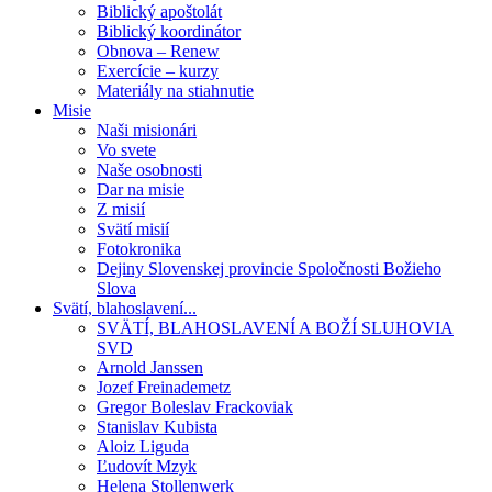
Biblický apoštolát
Biblický koordinátor
Obnova – Renew
Exercície – kurzy
Materiály na stiahnutie
Misie
Naši misionári
Vo svete
Naše osobnosti
Dar na misie
Z misií
Svätí misií
Fotokronika
Dejiny Slovenskej provincie Spoločnosti Božieho
Slova
Svätí, blahoslavení...
SVÄTÍ, BLAHOSLAVENÍ A BOŽÍ SLUHOVIA
SVD
Arnold Janssen
Jozef Freinademetz
Gregor Boleslav Frackoviak
Stanislav Kubista
Aloiz Liguda
Ľudovít Mzyk
Helena Stollenwerk