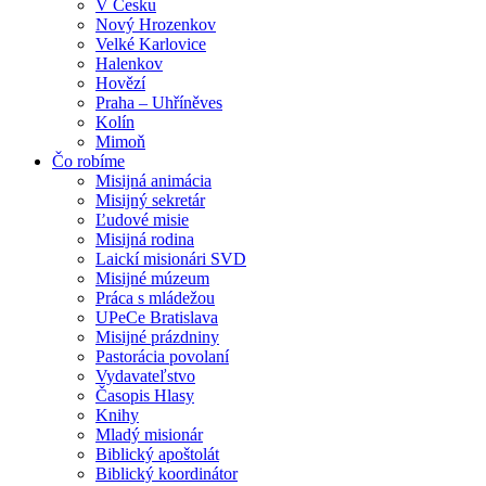
V Česku
Nový Hrozenkov
Velké Karlovice
Halenkov
Hovězí
Praha – Uhříněves
Kolín
Mimoň
Čo robíme
Misijná animácia
Misijný sekretár
Ľudové misie
Misijná rodina
Laickí misionári SVD
Misijné múzeum
Práca s mládežou
UPeCe Bratislava
Misijné prázdniny
Pastorácia povolaní
Vydavateľstvo
Časopis Hlasy
Knihy
Mladý misionár
Biblický apoštolát
Biblický koordinátor