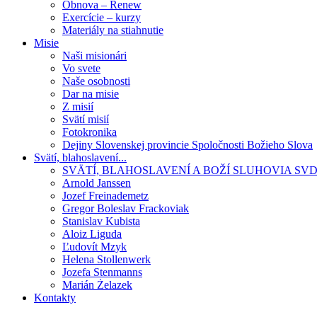
Obnova – Renew
Exercície – kurzy
Materiály na stiahnutie
Misie
Naši misionári
Vo svete
Naše osobnosti
Dar na misie
Z misií
Svätí misií
Fotokronika
Dejiny Slovenskej provincie Spoločnosti Božieho Slova
Svätí, blahoslavení...
SVÄTÍ, BLAHOSLAVENÍ A BOŽÍ SLUHOVIA SV
Arnold Janssen
Jozef Freinademetz
Gregor Boleslav Frackoviak
Stanislav Kubista
Aloiz Liguda
Ľudovít Mzyk
Helena Stollenwerk
Jozefa Stenmanns
Marián Żelazek
Kontakty