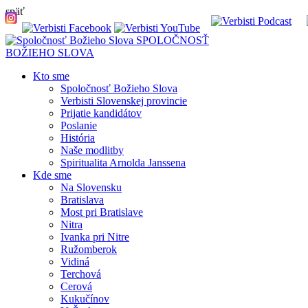
späť
SPOLOČNOSŤ
BOŽIEHO SLOVA
Kto sme
Spoločnosť Božieho Slova
Verbisti Slovenskej provincie
Prijatie kandidátov
Poslanie
História
Naše modlitby
Spiritualita Arnolda Janssena
Kde sme
Na Slovensku
Bratislava
Most pri Bratislave
Nitra
Ivanka pri Nitre
Ružomberok
Vidiná
Terchová
Cerová
Kukučínov