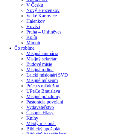
V Česku
Nový Hrozenkov
Velké Karlovice
Halenkov
Hovězí
Praha – Uhříněves
Kolín
Mimoň
Čo robíme
Misijná animácia
Misijný sekretár
Ľudové misie
Misijná rodina
Laickí misionári SVD
Misijné múzeum
Práca s mládežou
UPeCe Bratislava
Misijné prázdniny
Pastorácia povolaní
Vydavateľstvo
Časopis Hlasy
Knihy
Mladý misionár
Biblický apoštolát