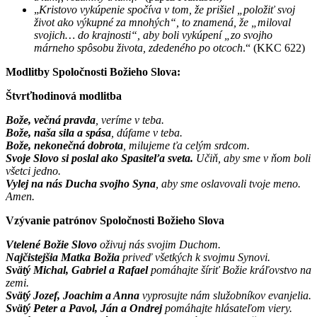
„
Kristovo vykúpenie spočíva v tom, že prišiel „položiť svoj
život ako výkupné za mnohých“, to znamená, že „miloval
svojich… do krajnosti“, aby boli vykúpení „zo svojho
márneho spôsobu života, zdedeného po otcoch
.“ (KKC 622)
Modlitby Spoločnosti Božieho Slova:
Štvrťhodinová modlitba
Bože, večná pravda
, veríme v teba.
Bože, naša sila a spása
, dúfame v teba.
Bože, nekonečná dobrota
, milujeme ťa celým srdcom.
Svoje Slovo si poslal ako Spasiteľa sveta.
Učiň, aby sme v ňom boli
všetci jedno.
Vylej na nás Ducha svojho Syna
, aby sme oslavovali tvoje meno.
Amen.
Vzývanie patrónov Spoločnosti Božieho Slova
Vtelené Božie Slovo
oživuj nás svojim Duchom.
Najčistejšia Matka Božia
priveď všetkých k svojmu Synovi.
Svätý Michal, Gabriel a Rafael
pomáhajte šíriť Božie kráľovstvo na
zemi.
Svätý Jozef, Joachim a Anna
vyprosujte nám služobníkov evanjelia.
Svätý Peter a Pavol, Ján a Ondrej
pomáhajte hlásateľom viery.