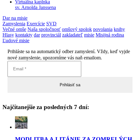
Virtuálna kaplnka
sv. Arnolda Janssena
Dar na misie
Zamyslenia
Exercície
SVD
Večné omše
Naša spoločnosť
omšový spolok
povolania
knihy
Hlasy
kontakty
dar
provinciál
zakladateľ
misie
Misijná rodina
Ľudové misie
Prihláste sa na automatický odber zamyslení. Vždy, keď vyjde
nové zamyslenie, upozorníme vás naň emailom.
Najčítanejšie za posledných 7 dní:
MODLITBA A LITÁNIE ZA ZOMRELÝCH