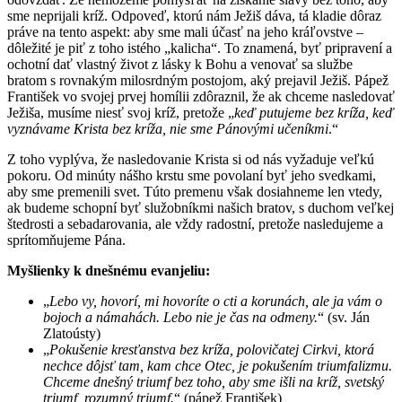
sme neprijali kríž. Odpoveď, ktorú nám Ježiš dáva, tá kladie dôraz
práve na tento aspekt: aby sme mali účasť na jeho kráľovstve –
dôležité je piť z toho istého „kalicha“. To znamená, byť pripravení a
ochotní dať vlastný život z lásky k Bohu a venovať sa službe
bratom s rovnakým milosrdným postojom, aký prejavil Ježiš. Pápež
František vo svojej prvej homílii zdôraznil, že ak chceme nasledovať
Ježiša, musíme niesť svoj kríž, pretože „
keď putujeme bez kríža, keď
vyznávame Krista bez kríža, nie sme Pánovými učeníkmi
.“
Z toho vyplýva, že nasledovanie Krista si od nás vyžaduje veľkú
pokoru. Od minúty nášho krstu sme povolaní byť jeho svedkami,
aby sme premenili svet. Túto premenu však dosiahneme len vtedy,
ak budeme schopní byť služobníkmi našich bratov, s duchom veľkej
štedrosti a sebadarovania, ale vždy radostní, pretože nasledujeme a
sprítomňujeme Pána.
Myšlienky k dnešnému evanjeliu:
„
Lebo vy, hovorí, mi hovoríte o cti a korunách, ale ja vám o
bojoch a námahách. Lebo nie je čas na odmeny.
“ (sv. Ján
Zlatoústy)
„
Pokušenie kresťanstva bez kríža, polovičatej Cirkvi, ktorá
nechce dôjsť tam, kam chce Otec, je pokušením triumfalizmu.
Chceme dnešný triumf bez toho, aby sme išli na kríž, svetský
triumf, rozumný triumf.
“ (pápež František)