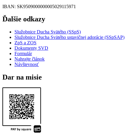
IBAN
: SK9509000000005029115971
Ďalšie odkazy
Služobnice Ducha Svätého (SSpS)
Služobnice Ducha Svätého ustavičnej adorácie (SSpSAP)
ZpS a ZOS
Dokumenty SVD
Formulár
Nahrajte článok
Návštevnosť
Dar na misie