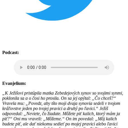
Podcast:
Evanjelium:
„K Ježišovi pristúpila matka Zebedejových synov so svojimi synmi,
poklonila sa a o čosi ho prosila. On sa jej opýtal: „Čo chceš?“
Vravela mu: „Povedz, aby títo moji dvaja synovia sedeli v tvojom
kráľovstve jeden po tvojej pravici a druhý po ľavici.“ Ježiš
odpovedal: „Neviete, čo žiadate. Môžete piť kalich, ktorý mám ja
piť?“ Oni mu vraveli: „Môžeme.“ On im povedal: „Môj kalich
budete piť, ale dať niekomu sedieť po mojej pravici alebo ľavici