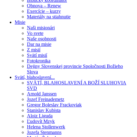
Biblický koordinátor
Obnova – Renew
Exercície – kurzy
Materiály na stiahnutie
Misie
Naši misionári
Vo svete
Naše osobnosti
Dar na misie
Z misií
Svätí misií
Fotokronika
Dejiny Slovenskej provincie Spoločnosti Božieho
Slova
Svätí, blahoslavení...
SVÄTÍ, BLAHOSLAVENÍ A BOŽÍ SLUHOVIA
SVD
Arnold Janssen
Jozef Freinademetz
Gregor Boleslav Frackoviak
Stanislav Kubista
Aloiz Liguda
Ľudovít Mzyk
Helena Stollenwerk
Jozefa Stenmanns