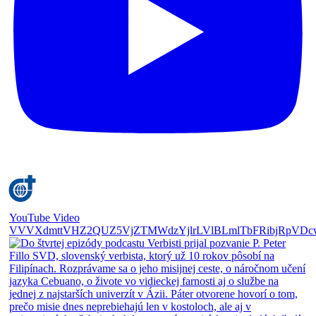
YouTube Video
VVVXdmttVHZ2QUZ5VjZTMWdzYjlrLVlBLmlTbFRibjRpVDc