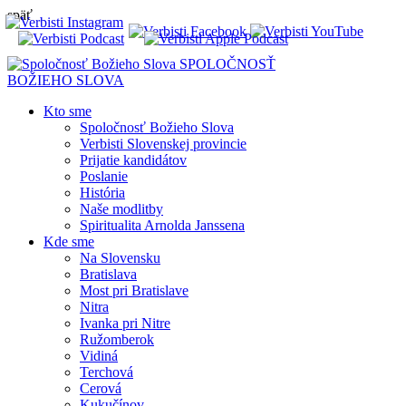
späť
SPOLOČNOSŤ
BOŽIEHO SLOVA
Kto sme
Spoločnosť Božieho Slova
Verbisti Slovenskej provincie
Prijatie kandidátov
Poslanie
História
Naše modlitby
Spiritualita Arnolda Janssena
Kde sme
Na Slovensku
Bratislava
Most pri Bratislave
Nitra
Ivanka pri Nitre
Ružomberok
Vidiná
Terchová
Cerová
Kukučínov