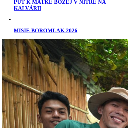
PÚŤ K MATKE BOŽEJ V NITRE NA
KALVÁRII
MISIE BOROMLAK 2026