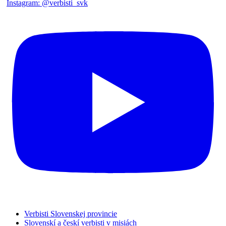
Verbisti Slovenskej provincie
Slovenskí a českí verbisti v misiách