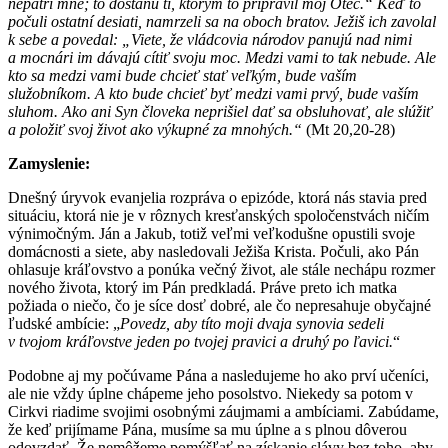
nepatrí mne; to dostanú tí, ktorým to pripravil môj Otec.“ Keď to
počuli ostatní desiati, namrzeli sa na oboch bratov. Ježiš ich zavolal
k sebe a povedal: „Viete, že vládcovia národov panujú nad nimi
a mocnári im dávajú cítiť svoju moc. Medzi vami to tak nebude. Ale
kto sa medzi vami bude chcieť stať veľkým, bude vaším
služobníkom. A kto bude chcieť byť medzi vami prvý, bude vaším
sluhom. Ako ani Syn človeka neprišiel dať sa obsluhovať, ale slúžiť
a položiť svoj život ako výkupné za mnohých.“
(Mt 20,20-28)
Zamyslenie:
Dnešný úryvok evanjelia rozpráva o epizóde, ktorá nás stavia pred
situáciu, ktorá nie je v rôznych kresťanských spoločenstvách ničím
výnimočným. Ján a Jakub, totiž veľmi veľkodušne opustili svoje
domácnosti a siete, aby nasledovali Ježiša Krista. Počuli, ako Pán
ohlasuje kráľovstvo a ponúka večný život, ale stále nechápu rozmer
nového života, ktorý im Pán predkladá. Práve preto ich matka
požiada o niečo, čo je síce dosť dobré, ale čo nepresahuje obyčajné
ľudské ambície: „
Povedz, aby títo moji dvaja synovia sedeli
v tvojom kráľovstve jeden po tvojej pravici a druhý po ľavici.
“
Podobne aj my počúvame Pána a nasledujeme ho ako prví učeníci,
ale nie vždy úplne chápeme jeho posolstvo. Niekedy sa potom v
Cirkvi riadime svojimi osobnými záujmami a ambíciami. Zabúdame,
že keď prijímame Pána, musíme sa mu úplne a s plnou dôverou
odovzdať. Že nemôžeme pomýšľať na získanie slávy bez toho, aby