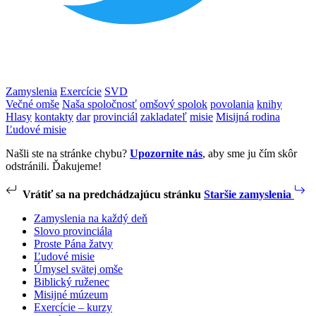
Zamyslenia
Exercície
SVD
Večné omše
Naša spoločnosť
omšový spolok
povolania
knihy
Hlasy
kontakty
dar
provinciál
zakladateľ
misie
Misijná rodina
Ľudové misie
Našli ste na stránke chybu?
Upozornite nás
, aby sme ju čím skôr
odstránili. Ďakujeme!
Vrátiť sa na predchádzajúcu stránku
Staršie zamyslenia
Zamyslenia na každý deň
Slovo provinciála
Proste Pána žatvy
Ľudové misie
Úmysel svätej omše
Biblický ruženec
Misijné múzeum
Exercície – kurzy