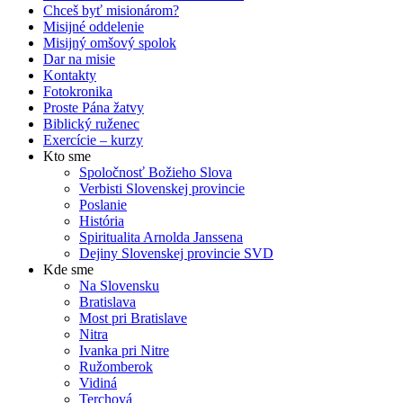
Chceš byť misionárom?
Misijné oddelenie
Misijný omšový spolok
Dar na misie
Kontakty
Fotokronika
Proste Pána žatvy
Biblický ruženec
Exercície – kurzy
Kto sme
Spoločnosť Božieho Slova
Verbisti Slovenskej provincie
Poslanie
História
Spiritualita Arnolda Janssena
Dejiny Slovenskej provincie SVD
Kde sme
Na Slovensku
Bratislava
Most pri Bratislave
Nitra
Ivanka pri Nitre
Ružomberok
Vidiná
Terchová