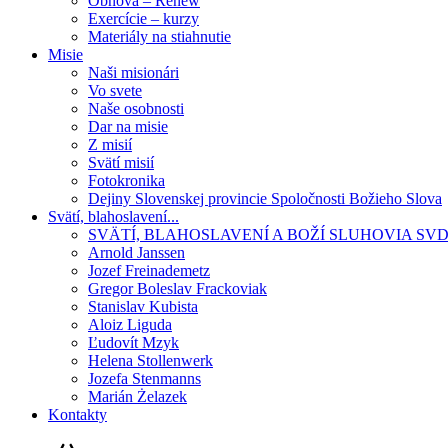
Obnova – Renew
Exercície – kurzy
Materiály na stiahnutie
Misie
Naši misionári
Vo svete
Naše osobnosti
Dar na misie
Z misií
Svätí misií
Fotokronika
Dejiny Slovenskej provincie Spoločnosti Božieho Slova
Svätí, blahoslavení...
SVÄTÍ, BLAHOSLAVENÍ A BOŽÍ SLUHOVIA SV
Arnold Janssen
Jozef Freinademetz
Gregor Boleslav Frackoviak
Stanislav Kubista
Aloiz Liguda
Ľudovít Mzyk
Helena Stollenwerk
Jozefa Stenmanns
Marián Żelazek
Kontakty