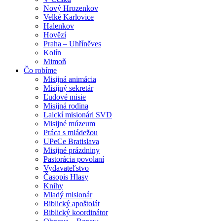
Nový Hrozenkov
Velké Karlovice
Halenkov
Hovězí
Praha – Uhříněves
Kolín
Mimoň
Čo robíme
Misijná animácia
Misijný sekretár
Ľudové misie
Misijná rodina
Laickí misionári SVD
Misijné múzeum
Práca s mládežou
UPeCe Bratislava
Misijné prázdniny
Pastorácia povolaní
Vydavateľstvo
Časopis Hlasy
Knihy
Mladý misionár
Biblický apoštolát
Biblický koordinátor