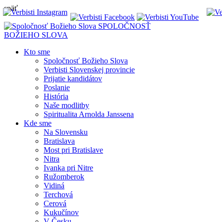
späť
SPOLOČNOSŤ
BOŽIEHO SLOVA
Kto sme
Spoločnosť Božieho Slova
Verbisti Slovenskej provincie
Prijatie kandidátov
Poslanie
História
Naše modlitby
Spiritualita Arnolda Janssena
Kde sme
Na Slovensku
Bratislava
Most pri Bratislave
Nitra
Ivanka pri Nitre
Ružomberok
Vidiná
Terchová
Cerová
Kukučínov
V Česku