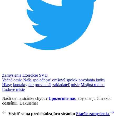
Zamyslenia
Exercície
SVD
Večné omše
Naša spoločnosť
omšový spolok
povolania
knihy
Hlasy
kontakty
dar
provinciál
zakladateľ
misie
Misijná rodina
Ľudové misie
Našli ste na stránke chybu?
Upozornite nás
, aby sme ju čím skôr
odstránili. Ďakujeme!
Vrátiť sa na predchádzajúcu stránku
Staršie zamyslenia