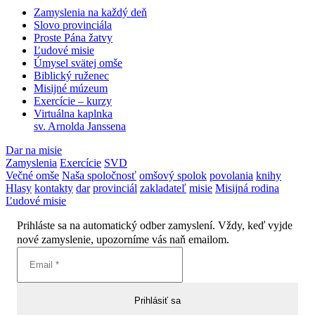
Zamyslenia na každý deň
Slovo provinciála
Proste Pána žatvy
Ľudové misie
Úmysel svätej omše
Biblický ruženec
Misijné múzeum
Exercície – kurzy
Virtuálna kaplnka
sv. Arnolda Janssena
Dar na misie
Zamyslenia
Exercície
SVD
Večné omše
Naša spoločnosť
omšový spolok
povolania
knihy
Hlasy
kontakty
dar
provinciál
zakladateľ
misie
Misijná rodina
Ľudové misie
Prihláste sa na automatický odber zamyslení. Vždy, keď vyjde
nové zamyslenie, upozorníme vás naň emailom.