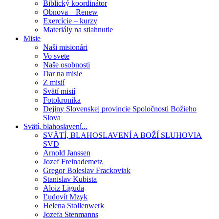
Biblický koordinátor
Obnova – Renew
Exercície – kurzy
Materiály na stiahnutie
Misie
Naši misionári
Vo svete
Naše osobnosti
Dar na misie
Z misií
Svätí misií
Fotokronika
Dejiny Slovenskej provincie Spoločnosti Božieho
Slova
Svätí, blahoslavení...
SVÄTÍ, BLAHOSLAVENÍ A BOŽÍ SLUHOVIA
SVD
Arnold Janssen
Jozef Freinademetz
Gregor Boleslav Frackoviak
Stanislav Kubista
Aloiz Liguda
Ľudovít Mzyk
Helena Stollenwerk
Jozefa Stenmanns