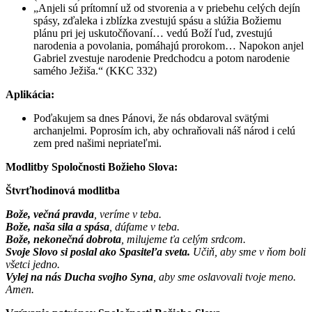
„Anjeli sú prítomní už od stvorenia a v priebehu celých dejín
spásy, zďaleka i zblízka zvestujú spásu a slúžia Božiemu
plánu pri jej uskutočňovaní… vedú Boží ľud, zvestujú
narodenia a povolania, pomáhajú prorokom… Napokon anjel
Gabriel zvestuje narodenie Predchodcu a potom narodenie
samého Ježiša.“ (KKC 332)
Aplikácia:
Poďakujem sa dnes Pánovi, že nás obdaroval svätými
archanjelmi. Poprosím ich, aby ochraňovali náš národ i celú
zem pred našimi nepriateľmi.
Modlitby Spoločnosti Božieho Slova:
Štvrťhodinová modlitba
Bože, večná pravda
, veríme v teba.
Bože, naša sila a spása
, dúfame v teba.
Bože, nekonečná dobrota
, milujeme ťa celým srdcom.
Svoje Slovo si poslal ako Spasiteľa sveta.
Učiň, aby sme v ňom boli
všetci jedno.
Vylej na nás Ducha svojho Syna
, aby sme oslavovali tvoje meno.
Amen.