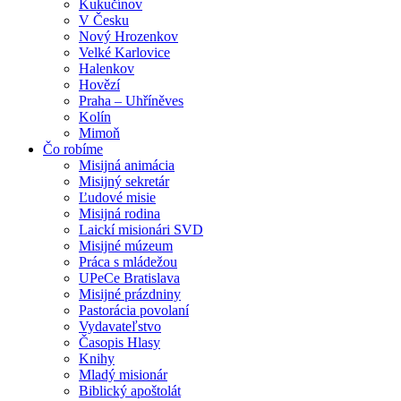
Kukučínov
V Česku
Nový Hrozenkov
Velké Karlovice
Halenkov
Hovězí
Praha – Uhříněves
Kolín
Mimoň
Čo robíme
Misijná animácia
Misijný sekretár
Ľudové misie
Misijná rodina
Laickí misionári SVD
Misijné múzeum
Práca s mládežou
UPeCe Bratislava
Misijné prázdniny
Pastorácia povolaní
Vydavateľstvo
Časopis Hlasy
Knihy
Mladý misionár
Biblický apoštolát