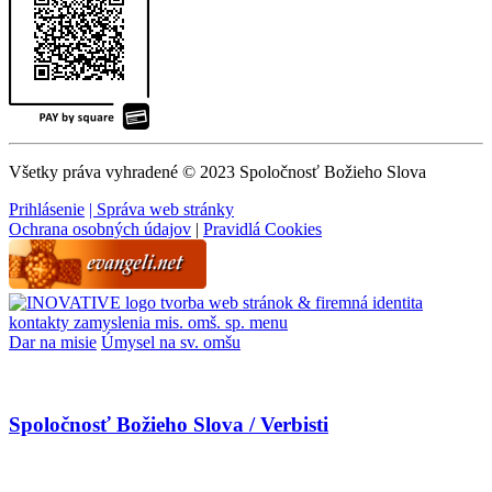
Všetky práva vyhradené © 2023 Spoločnosť Božieho Slova
Prihlásenie
| Správa web stránky
Ochrana osobných údajov
|
Pravidlá Cookies
tvorba web stránok & firemná identita
kontakty
zamyslenia
mis. omš. sp.
menu
Dar na misie
Úmysel na sv. omšu
Spoločnosť Božieho Slova / Verbisti