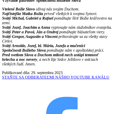
Vzývanie patrónov Spoločnosti Božieho Slova
Vtelené Božie Slovo
oživuj nás svojim Duchom.
Najčistejšia Matka Božia
priveď všetkých k svojmu Synovi.
Svätý Michal, Gabriel a Rafael
pomáhajte šíriť Božie kráľovstvo na
zemi.
Svätý Jozef, Joachim a Anna
vyprosujte nám služobníkov evanjelia.
Svätý Peter a Pavol, Ján a Ondrej
pomáhajte hlásateľom viery.
Svätý Gregor, Augustín a Vincent
prihovárajte sa za všetky stavy
Cirkvi.
Svätý Arnolde, Jozef, bl. Mária, Jozefa
a mučeníci
Spoločnosti
Božieho Slova
pomáhajte nám v apoštolskej práci.
Pred svetlom Slova a Duchom milosti nech ustúpi temnosť
hriechu a noc nevery
, a nech žije Srdce Ježišovo v srdciach
všetkých ľudí. Amen.
Publikované dňa: 29. septembra 2023
STAŇTE SA ODBERATEĽMI NÁŠHO YOUTUBE KANÁLU