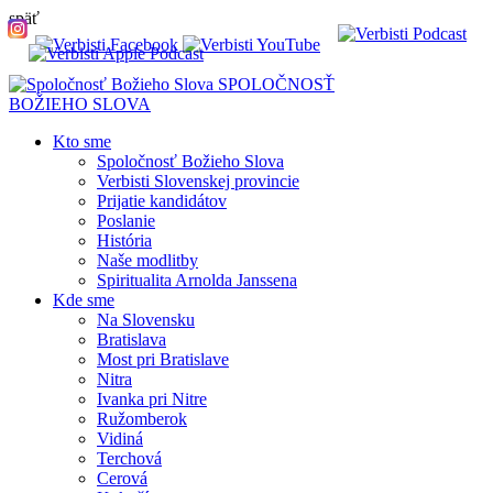
späť
SPOLOČNOSŤ
BOŽIEHO SLOVA
Kto sme
Spoločnosť Božieho Slova
Verbisti Slovenskej provincie
Prijatie kandidátov
Poslanie
História
Naše modlitby
Spiritualita Arnolda Janssena
Kde sme
Na Slovensku
Bratislava
Most pri Bratislave
Nitra
Ivanka pri Nitre
Ružomberok
Vidiná
Terchová
Cerová