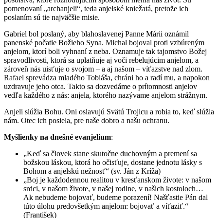
pomenovaní „archanjeli“, teda anjelské kniežatá, pretože ich
poslaním sú tie najväčšie misie.
Gabriel bol poslaný, aby blahoslavenej Panne Márii oznámil
panenské počatie Božieho Syna. Michal bojoval proti vzbúreným
anjelom, ktorí boli vyhnaní z neba. Oznamuje tak tajomstvo Božej
spravodlivosti, ktorá sa uplatňuje aj voči rebelujúcim anjelom, a
zároveň nás uisťuje o svojom – a aj našom – víťazstve nad zlom.
Rafael sprevádza mladého Tobiáša, chráni ho a radí mu, a napokon
uzdravuje jeho otca. Takto sa dozvedáme o prítomnosti anjelov
vedľa každého z nás: anjela, ktorého nazývame anjelom strážnym.
Anjeli slúžia Bohu. Oni oslavujú Svätú Trojicu a robia to, keď slúžia
nám. Otec ich posiela, pre naše dobro a našu ochranu.
Myšlienky na dnešné evanjelium
:
„Keď sa človek stane skutočne duchovným a premení sa
božskou láskou, ktorá ho očisťuje, dostane jednotu lásky s
Bohom a anjelskú nežnosť“ (sv. Ján z Kríža)
„Boj je každodennou realitou v kresťanskom živote: v našom
srdci, v našom živote, v našej rodine, v našich kostoloch…
Ak nebudeme bojovať, budeme porazení! Našťastie Pán dal
túto úlohu predovšetkým anjelom: bojovať a víťaziť.“
(František)