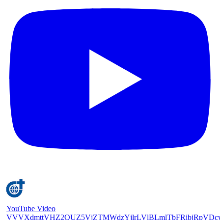
YouTube Video
VVVXdmttVHZ2QUZ5VjZTMWdzYjlrLVlBLmlTbFRibjRpVDc