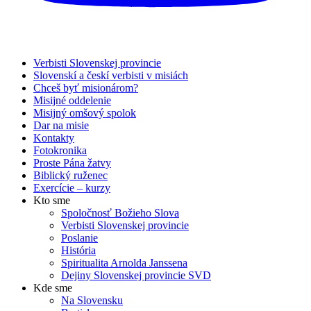
Verbisti Slovenskej provincie
Slovenskí a českí verbisti v misiách
Chceš byť misionárom?
Misijné oddelenie
Misijný omšový spolok
Dar na misie
Kontakty
Fotokronika
Proste Pána žatvy
Biblický ruženec
Exercície – kurzy
Kto sme
Spoločnosť Božieho Slova
Verbisti Slovenskej provincie
Poslanie
História
Spiritualita Arnolda Janssena
Dejiny Slovenskej provincie SVD
Kde sme
Na Slovensku