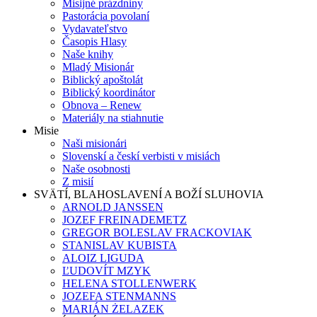
Misijné prázdniny
Pastorácia povolaní
Vydavateľstvo
Časopis Hlasy
Naše knihy
Mladý Misionár
Biblický apoštolát
Biblický koordinátor
Obnova – Renew
Materiály na stiahnutie
Misie
Naši misionári
Slovenskí a českí verbisti v misiách
Naše osobnosti
Z misií
SVÄTÍ, BLAHOSLAVENÍ A BOŽÍ SLUHOVIA
ARNOLD JANSSEN
JOZEF FREINADEMETZ
GREGOR BOLESLAV FRACKOVIAK
STANISLAV KUBISTA
ALOIZ LIGUDA
ĽUDOVÍT MZYK
HELENA STOLLENWERK
JOZEFA STENMANNS
MARIÁN ŻELAZEK