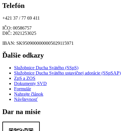
Telefón
+421 37 / 77 69 411
IČO
: 00586757
DIČ
: 2021253025
IBAN
: SK9509000000005029115971
Ďalšie odkazy
Služobnice Ducha Svätého (SSpS)
Služobnice Ducha Svätého ustavičnej adorácie (SSpSAP)
ZpS a ZOS
Dokumenty SVD
Formulár
Nahrajte článok
Návštevnosť
Dar na misie