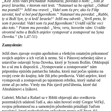
„Keď Ježiš videl prichádzať Natanaela, povedal o ňom: „Toto je
pravý Izraelita, v ktorom niet lesti. “Natanael sa ho opýtal: „Odkiaľ
ma poznáš?“ Ježiš mu vravel: „Videl som ťa prv, ako ťa Filip
zavolal, keď si bol pod figovníkom.“ Natanael mu povedal: „Rabbi,
ty si Boží Syn, ty si kráľ Izraela!“ Ježiš mu odvetil: „Veríš preto, že
som ti povedal: Videl som ťa pod figovníkom? Uvidíš väčšie veci
ako toto.“ Potom mu povedal: „Veru, veru, hovorím vám: Uvidíte
otvorené nebo a Božích anjelov vystupovať a zostupovať na Syna
človeka.“
(Jn 1,47-51)
Zamyslenie:
Ježiš dnes zjavuje svojim apoštolom a všetkým ostatným prítomnosť
svojich anjelov a ich vzťah k nemu. Sú v Pánovej nebeskej sláve a
ustavične oslavujú Syna človeka, ktorý je Synom Božím. Obklopujú
ho a sú mu k dispozícii. „Vystupovanie a zostupovanie“ nám
pripomína epizódu patriarchu Jakuba, ktorú mal počas spánku na
svojej ceste do krajiny, kde žili jeho predkovia. Videl anjelov, ktorí
vystupovali a zostupovali po tajomnom rebríku, ktorý siahal od
zeme až po nebo. Vtedy mu Pán zjavil prisľúbenia, ktoré dal
Abrahámovi a Izákovi.
Gabriel, Michal a Rafael sa v Biblii objavujú ako svedkovia
pozemských udalostí ľudí a, ako nám hovorí svätý Gregor Veľký,
svojou prítomnosťou a samotným pôsobením prinášajú ľuďom
posolstvá, ktoré rozhodujúcim spôsobom menia náš život. Sú