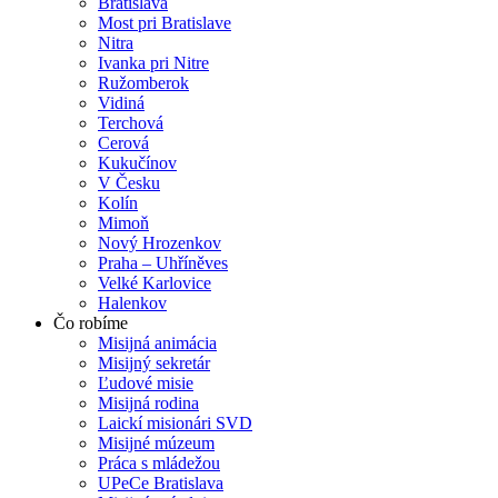
Bratislava
Most pri Bratislave
Nitra
Ivanka pri Nitre
Ružomberok
Vidiná
Terchová
Cerová
Kukučínov
V Česku
Kolín
Mimoň
Nový Hrozenkov
Praha – Uhříněves
Velké Karlovice
Halenkov
Čo robíme
Misijná animácia
Misijný sekretár
Ľudové misie
Misijná rodina
Laickí misionári SVD
Misijné múzeum
Práca s mládežou
UPeCe Bratislava