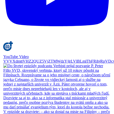
YouTube Video
VVVXdmttVHZ2QUZ5VjZTMWdzYjlrLVlBLmlTbFRibjRpVDc