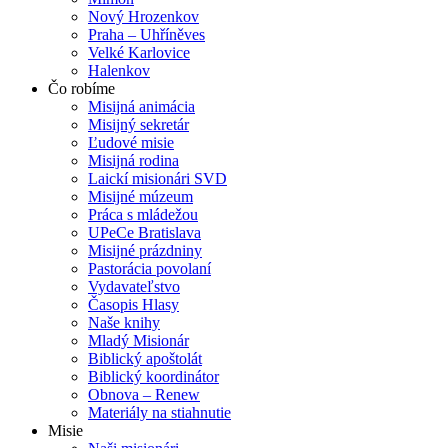
Nový Hrozenkov
Praha – Uhříněves
Velké Karlovice
Halenkov
Čo robíme
Misijná animácia
Misijný sekretár
Ľudové misie
Misijná rodina
Laickí misionári SVD
Misijné múzeum
Práca s mládežou
UPeCe Bratislava
Misijné prázdniny
Pastorácia povolaní
Vydavateľstvo
Časopis Hlasy
Naše knihy
Mladý Misionár
Biblický apoštolát
Biblický koordinátor
Obnova – Renew
Materiály na stiahnutie
Misie