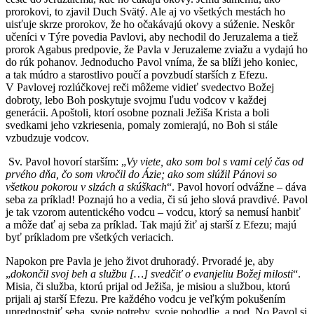
prorokovi, to zjavil Duch Svätý. Ale aj vo všetkých mestách ho
uisťuje skrze prorokov, že ho očakávajú okovy a súženie. Neskôr
učeníci v Týre povedia Pavlovi, aby nechodil do Jeruzalema a tiež
prorok Agabus predpovie, že Pavla v Jeruzaleme zviažu a vydajú ho
do rúk pohanov. Jednoducho Pavol vníma, že sa blíži jeho koniec,
a tak múdro a starostlivo poučí a povzbudí starších z Efezu.
V Pavlovej rozlúčkovej reči môžeme vidieť svedectvo Božej
dobroty, lebo Boh poskytuje svojmu ľudu vodcov v každej
generácii. Apoštoli, ktorí osobne poznali Ježiša Krista a boli
svedkami jeho vzkriesenia, pomaly zomierajú, no Boh si stále
vzbudzuje vodcov.
Sv. Pavol hovorí starším: „
Vy viete, ako som bol s vami celý čas od
prvého dňa, čo som vkročil do Ázie; ako som slúžil Pánovi so
všetkou pokorou v slzách a skúškach
“. Pavol hovorí odvážne – dáva
seba za príklad! Poznajú ho a vedia, či sú jeho slová pravdivé. Pavol
je tak vzorom autentického vodcu – vodcu, ktorý sa nemusí hanbiť
a môže dať aj seba za príklad. Tak majú žiť aj starší z Efezu; majú
byť príkladom pre všetkých veriacich.
Napokon pre Pavla je jeho život druhoradý. Prvoradé je, aby
„
dokončil svoj beh a službu […] svedčiť o evanjeliu Božej milosti
“.
Misia, či služba, ktorú prijal od Ježiša, je misiou a službou, ktorú
prijali aj starší Efezu. Pre každého vodcu je veľkým pokušením
uprednostniť seba, svoje potreby, svoje pohodlie, a pod. No Pavol si