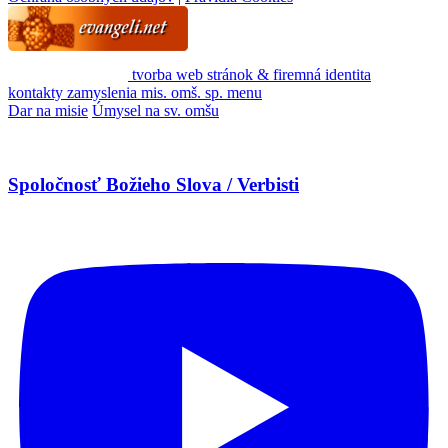
tvorba web stránok & firemná identita
kontakty
zamyslenia
mis. omš. sp.
menu
Dar na misie
Úmysel na sv. omšu
Spoločnosť Božieho Slova / Verbisti