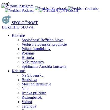
späť
SPOLOČNOSŤ
BOŽIEHO SLOVA
Kto sme
Spoločnosť Božieho Slova
Verbisti Slovenskej provincie
Prijatie kandidátov
Poslanie
História
Naše modlitby
Spiritualita Arnolda Janssena
Kde sme
Na Slovensku
Bratislava
Most pri Bratislave
Nitra
Ivanka pri Nitre
Ružomberok
Vidiná
Terchová