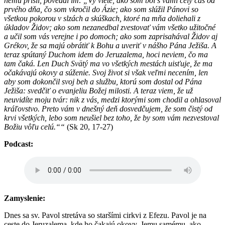
nemu prišli, povedal im: „Vy viete, ako som bol s vami celý čas od
prvého dňa, čo som vkročil do Ázie; ako som slúžil Pánovi so
všetkou pokorou v slzách a skúškach, ktoré na mňa doliehali z
úkladov Židov; ako som nezanedbal zvestovať vám všetko užitočné
a učil som vás verejne i po domoch; ako som zaprisahával Židov aj
Grékov, že sa majú obrátiť k Bohu a uveriť v nášho Pána Ježiša. A
teraz spútaný Duchom idem do Jeruzalema, hoci neviem, čo ma
tam čaká. Len Duch Svätý ma vo všetkých mestách uisťuje, že ma
očakávajú okovy a súženie. Svoj život si však veľmi necením, len
aby som dokončil svoj beh a službu, ktorú som dostal od Pána
Ježiša: svedčiť o evanjeliu Božej milosti. A teraz viem, že už
neuvidíte moju tvár: nik z vás, medzi ktorými som chodil a ohlasoval
kráľovstvo. Preto vám v dnešný deň dosvedčujem, že som čistý od
krvi všetkých, lebo som neušiel bez toho, že by som vám nezvestoval
Božiu vôľu celú.““
(Sk 20, 17-27)
Podcast:
Zamyslenie:
Dnes sa sv. Pavol stretáva so staršími cirkvi z Efezu. Pavol je na
ceste do Jeruzalema, kde ho čakajú okovy. Jemu samému, ako