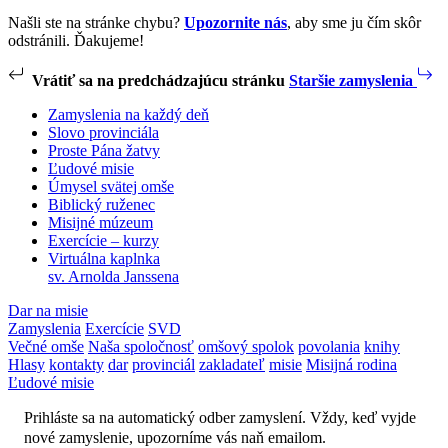
Našli ste na stránke chybu?
Upozornite nás
, aby sme ju čím skôr
odstránili. Ďakujeme!
Vrátiť sa na predchádzajúcu stránku
Staršie zamyslenia
Zamyslenia na každý deň
Slovo provinciála
Proste Pána žatvy
Ľudové misie
Úmysel svätej omše
Biblický ruženec
Misijné múzeum
Exercície – kurzy
Virtuálna kaplnka
sv. Arnolda Janssena
Dar na misie
Zamyslenia
Exercície
SVD
Večné omše
Naša spoločnosť
omšový spolok
povolania
knihy
Hlasy
kontakty
dar
provinciál
zakladateľ
misie
Misijná rodina
Ľudové misie
Prihláste sa na automatický odber zamyslení. Vždy, keď vyjde
nové zamyslenie, upozorníme vás naň emailom.