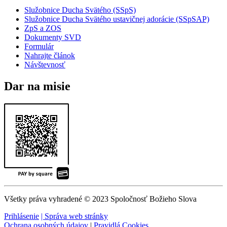
Služobnice Ducha Svätého (SSpS)
Služobnice Ducha Svätého ustavičnej adorácie (SSpSAP)
ZpS a ZOS
Dokumenty SVD
Formulár
Nahrajte článok
Návštevnosť
Dar na misie
Všetky práva vyhradené © 2023 Spoločnosť Božieho Slova
Prihlásenie
| Správa web stránky
Ochrana osobných údajov
|
Pravidlá Cookies