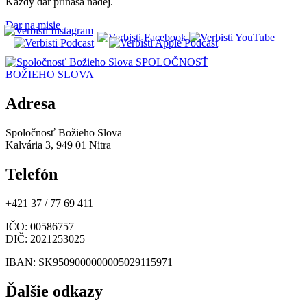
Každý dar prináša nádej.
Dar na misie
SPOLOČNOSŤ
BOŽIEHO SLOVA
Adresa
Spoločnosť Božieho Slova
Kalvária 3, 949 01 Nitra
Telefón
+421 37 / 77 69 411
IČO
: 00586757
DIČ
: 2021253025
IBAN
: SK9509000000005029115971
Ďalšie odkazy