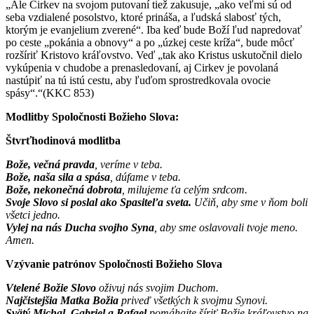
„Ale Cirkev na svojom putovaní tiež zakusuje, „ako veľmi sú od
seba vzdialené posolstvo, ktoré prináša, a ľudská slabosť tých,
ktorým je evanjelium zverené“. Iba keď bude Boží ľud napredovať
po ceste „pokánia a obnovy“ a po „úzkej ceste kríža“, bude môcť
rozšíriť Kristovo kráľovstvo. Veď „tak ako Kristus uskutočnil dielo
vykúpenia v chudobe a prenasledovaní, aj Cirkev je povolaná
nastúpiť na tú istú cestu, aby ľuďom sprostredkovala ovocie
spásy“.“(KKC 853)
Modlitby Spoločnosti Božieho Slova:
Štvrťhodinová modlitba
Bože, večná pravda
, veríme v teba.
Bože, naša sila a spása
, dúfame v teba.
Bože, nekonečná dobrota
, milujeme ťa celým srdcom.
Svoje Slovo si poslal ako Spasiteľa sveta.
Učiň, aby sme v ňom boli
všetci jedno.
Vylej na nás Ducha svojho Syna
, aby sme oslavovali tvoje meno.
Amen.
Vzývanie patrónov Spoločnosti Božieho Slova
Vtelené Božie Slovo
oživuj nás svojim Duchom.
Najčistejšia Matka Božia
priveď všetkých k svojmu Synovi.
Svätý Michal, Gabriel a Rafael
pomáhajte šíriť Božie kráľovstvo na