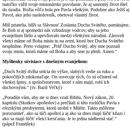
natoľko vážil svoje misionárske povolanie, že aj samotný život išiel
do úzadia. Božia vôľa bola pre Pavla všetkým. Podobne ako Ježiš aj
Pavol, ako jeho nasledovník, obetoval vlastný život.
Milí priatelia, blíži sa Slávnosť Zoslania Ducha Svätého, pamätajme,
že Boh si aj spomedzi nás vzbudzuje vodcov, aby sa jeho
evanjelium šírilo a upevňovalo medzi všetkými národmi. Zároveň
všetci máme od Boha misiu tu na zemi, ktorú bez Ducha Svätého
nesplníme. Preto volajme: „Príď Duchu Svätý, aby sme poznali
svoju misiu, ktorú máme od Boha a aby sme ju plnili. Amen.“
Myšlienky súvisiace s dnešným evanjeliom:
„Duch Svätý dvíha srdcia do výšav, slabých vedie za ruku a
pokročilých zdokonaľuje. On osvecuje tých, čo sú očistení od
všetkej špiny, a spoločenstvom, ktoré s ním majú, robí ich
duchovnými.“ (sv. Bazil Veľký)
„Poradím vám, aby ste si dnes vzali Bibliu, Nový zákon, 20.
kapitolu (Skutkov apoštolov) a prečítali si túto rozlúčku Pavla s
efezskými presbytermi, ktorú urobil v Miléte. Takto môžeme
porozumieť, ako sa lúči apoštol a aj ako sa dnes majú lúčiť kňazi i
ako sa majú lúčiť všetci kresťania. Je to jedna nádherná stať.“
(pápež František)