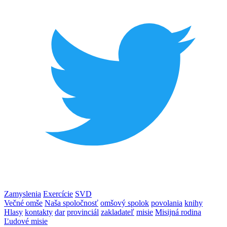
Zamyslenia
Exercície
SVD
Večné omše
Naša spoločnosť
omšový spolok
povolania
knihy
Hlasy
kontakty
dar
provinciál
zakladateľ
misie
Misijná rodina
Ľudové misie