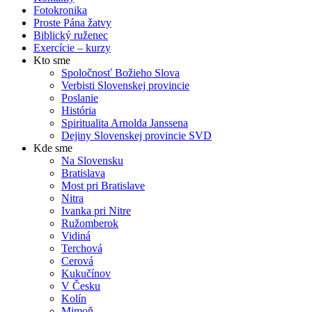
Fotokronika
Proste Pána žatvy
Biblický ruženec
Exercície – kurzy
Kto sme
Spoločnosť Božieho Slova
Verbisti Slovenskej provincie
Poslanie
História
Spiritualita Arnolda Janssena
Dejiny Slovenskej provincie SVD
Kde sme
Na Slovensku
Bratislava
Most pri Bratislave
Nitra
Ivanka pri Nitre
Ružomberok
Vidiná
Terchová
Cerová
Kukučínov
V Česku
Kolín
Mimoň