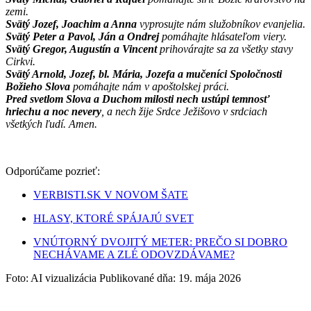
zemi.
Svätý Jozef, Joachim a Anna
vyprosujte nám služobníkov evanjelia.
Svätý Peter a Pavol, Ján a Ondrej
pomáhajte hlásateľom viery.
Svätý Gregor, Augustín a Vincent
prihovárajte sa za všetky stavy
Cirkvi.
Svätý Arnold, Jozef, bl. Mária, Jozefa a mučeníci Spoločnosti
Božieho Slova
pomáhajte nám v apoštolskej práci.
Pred svetlom Slova a Duchom milosti nech ustúpi temnosť
hriechu a noc nevery
, a nech žije Srdce Ježišovo v srdciach
všetkých ľudí. Amen.
Odporúčame pozrieť:
VERBISTI.SK V NOVOM ŠATE
HLASY, KTORÉ SPÁJAJÚ SVET
VNÚTORNÝ DVOJITÝ METER: PREČO SI DOBRO
NECHÁVAME A ZLÉ ODOVZDÁVAME?
Foto: AI vizualizácia
Publikované dňa: 19. mája 2026