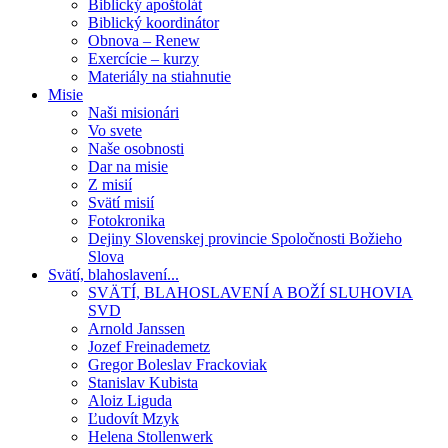
Biblický apoštolát
Biblický koordinátor
Obnova – Renew
Exercície – kurzy
Materiály na stiahnutie
Misie
Naši misionári
Vo svete
Naše osobnosti
Dar na misie
Z misií
Svätí misií
Fotokronika
Dejiny Slovenskej provincie Spoločnosti Božieho
Slova
Svätí, blahoslavení...
SVÄTÍ, BLAHOSLAVENÍ A BOŽÍ SLUHOVIA
SVD
Arnold Janssen
Jozef Freinademetz
Gregor Boleslav Frackoviak
Stanislav Kubista
Aloiz Liguda
Ľudovít Mzyk
Helena Stollenwerk