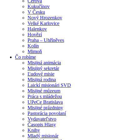
Cerová
Kukučínov
V Česku
Nový Hrozenkov
Velké Karlovice
Halenkov
Hovězí
Praha – Uhříněves
Kolín
Mimoň
Čo robíme
Misijná animácia
Misijný sekretár
Ľudové misie
Misijná rodina
Laickí misionári SVD
Misijné múzeum
Práca s mládežou
UPeCe Bratislava
Misijné prázdniny
Pastorácia povolaní
Vydavateľstvo
Časopis Hlasy
Knihy
Mladý misionár