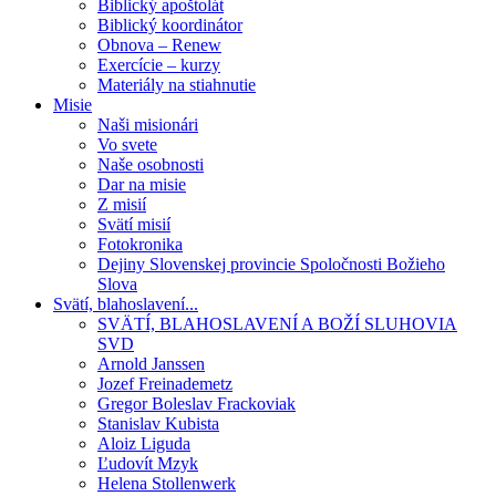
Biblický apoštolát
Biblický koordinátor
Obnova – Renew
Exercície – kurzy
Materiály na stiahnutie
Misie
Naši misionári
Vo svete
Naše osobnosti
Dar na misie
Z misií
Svätí misií
Fotokronika
Dejiny Slovenskej provincie Spoločnosti Božieho
Slova
Svätí, blahoslavení...
SVÄTÍ, BLAHOSLAVENÍ A BOŽÍ SLUHOVIA
SVD
Arnold Janssen
Jozef Freinademetz
Gregor Boleslav Frackoviak
Stanislav Kubista
Aloiz Liguda
Ľudovít Mzyk
Helena Stollenwerk