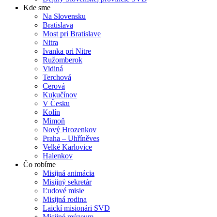
Kde sme
Na Slovensku
Bratislava
Most pri Bratislave
Nitra
Ivanka pri Nitre
Ružomberok
Vidiná
Terchová
Cerová
Kukučínov
V Česku
Kolín
Mimoň
Nový Hrozenkov
Praha – Uhříněves
Velké Karlovice
Halenkov
Čo robíme
Misijná animácia
Misijný sekretár
Ľudové misie
Misijná rodina
Laickí misionári SVD
Misijné múzeum