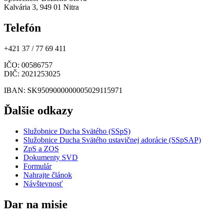
Kalvária 3, 949 01 Nitra
Telefón
+421 37 / 77 69 411
IČO
: 00586757
DIČ
: 2021253025
IBAN
: SK9509000000005029115971
Ďalšie odkazy
Služobnice Ducha Svätého (SSpS)
Služobnice Ducha Svätého ustavičnej adorácie (SSpSAP)
ZpS a ZOS
Dokumenty SVD
Formulár
Nahrajte článok
Návštevnosť
Dar na misie