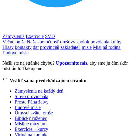
Zamyslenia
Exercície
SVD
Večné omše
Naša spoločnosť
omšový spolok
povolania
knihy
Hlasy
kontakty
dar
provinciál
zakladateľ
misie
Misijná rodina
Ľudové misie
Našli ste na stránke chybu?
Upozornite nás
, aby sme ju čím skôr
odstránili. Ďakujeme!
Vrátiť sa na predchádzajúcu stránku
Zamyslenia na každý deň
Slovo provinciála
Proste Pána žatvy
Ľudové misie
Úmysel svätej omše
Biblický ruženec
Misijné múzeum
Exercície – kurzy
Virtuálna kaplnka