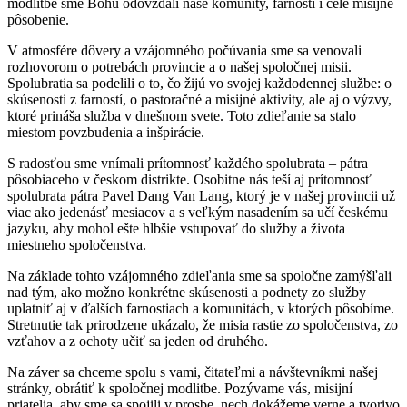
modlitbe sme Bohu odovzdali naše komunity, farnosti i celé misijné
pôsobenie.
V atmosfére dôvery a vzájomného počúvania sme sa venovali
rozhovorom o potrebách provincie a o našej spoločnej misii.
Spolubratia sa podelili o to, čo žijú vo svojej každodennej službe: o
skúsenosti z farností, o pastoračné a misijné aktivity, ale aj o výzvy,
ktoré prináša služba v dnešnom svete. Toto zdieľanie sa stalo
miestom povzbudenia a inšpirácie.
S radosťou sme vnímali prítomnosť každého spolubrata – pátra
pôsobiaceho v českom distrikte. Osobitne nás teší aj prítomnosť
spolubrata pátra Pavel Dang Van Lang, ktorý je v našej provincii už
viac ako jedenásť mesiacov a s veľkým nasadením sa učí českému
jazyku, aby mohol ešte hlbšie vstupovať do služby a života
miestneho spoločenstva.
Na základe tohto vzájomného zdieľania sme sa spoločne zamýšľali
nad tým, ako možno konkrétne skúsenosti a podnety zo služby
uplatniť aj v ďalších farnostiach a komunitách, v ktorých pôsobíme.
Stretnutie tak prirodzene ukázalo, že misia rastie zo spoločenstva, zo
vzťahov a z ochoty učiť sa jeden od druhého.
Na záver sa chceme spolu s vami, čitateľmi a návštevníkmi našej
stránky, obrátiť k spoločnej modlitbe. Pozývame vás, misijní
priatelia, aby sme sa spojili v prosbe, nech dokážeme verne a tvorivo