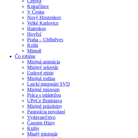
Cerová
Kukučínov
V Česku
Nový Hrozenkov
Velké Karlovice
Halenkov
Hovězí
Praha – Uhříněves
Kolín
Mimoň
Čo robíme
Misijná animácia
Misijný sekretár
Ľudové misie
Misijná rodina
Laickí misionári SVD
Misijné múzeum
Práca s mládežou
UPeCe Bratislava
Misijné prázdniny
Pastorácia povolaní
Vydavateľstvo
Časopis Hlasy
Knihy
Mladý misionár