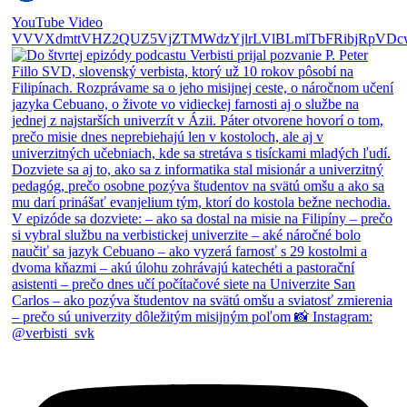
YouTube Video
VVVXdmttVHZ2QUZ5VjZTMWdzYjlrLVlBLmlTbFRibjRpVDc