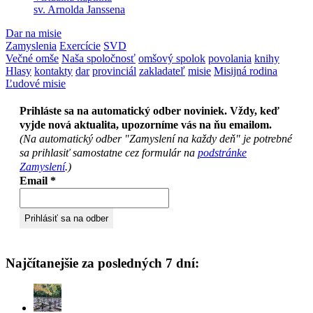
sv. Arnolda Janssena
Dar na misie
Zamyslenia
Exercície
SVD
Večné omše
Naša spoločnosť
omšový spolok
povolania
knihy
Hlasy
kontakty
dar
provinciál
zakladateľ
misie
Misijná rodina
Ľudové misie
Prihláste sa na automatický odber noviniek. Vždy, keď
vyjde nová aktualita, upozorníme vás na ňu emailom.
(Na automatický odber "Zamyslení na každy deň" je potrebné
sa prihlasiť samostatne cez formulár na
podstránke
Zamyslení
.)
Email
*
Najčítanejšie za posledných 7 dní: