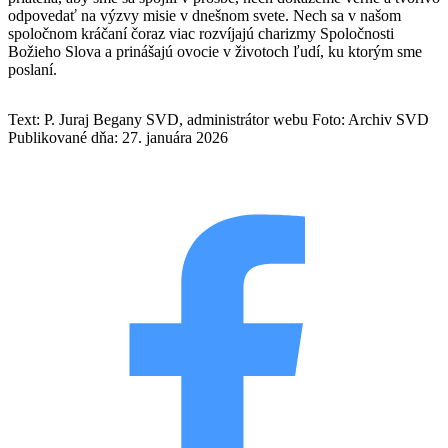
odpovedať na výzvy misie v dnešnom svete. Nech sa v našom
spoločnom kráčaní čoraz viac rozvíjajú charizmy Spoločnosti
Božieho Slova a prinášajú ovocie v životoch ľudí, ku ktorým sme
poslaní.
Text: P. Juraj Begany SVD, administrátor webu
Foto: Archiv SVD
Publikované dňa: 27. januára 2026