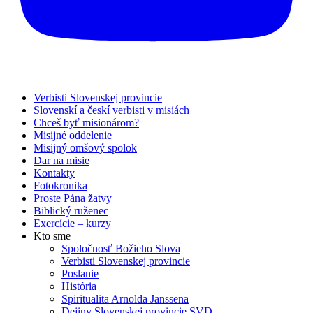
Verbisti Slovenskej provincie
Slovenskí a českí verbisti v misiách
Chceš byť misionárom?
Misijné oddelenie
Misijný omšový spolok
Dar na misie
Kontakty
Fotokronika
Proste Pána žatvy
Biblický ruženec
Exercície – kurzy
Kto sme
Spoločnosť Božieho Slova
Verbisti Slovenskej provincie
Poslanie
História
Spiritualita Arnolda Janssena
Dejiny Slovenskej provincie SVD