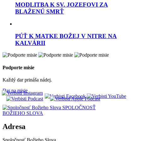
MODLITBA K SV. JOZEFOVI ZA
BLAŽENÚ SMRŤ
PÚŤ K MATKE BOŽEJ V NITRE NA
KALVÁRII
Podporte misie
Každý dar prináša nádej.
Dar na misie
SPOLOČNOSŤ
BOŽIEHO SLOVA
Adresa
Spoločnosť Božieho Slova