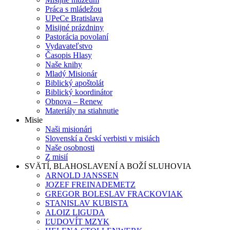
Práca s mládežou
UPeCe Bratislava
Misijné prázdniny
Pastorácia povolaní
Vydavateľstvo
Časopis Hlasy
Naše knihy
Mladý Misionár
Biblický apoštolát
Biblický koordinátor
Obnova – Renew
Materiály na stiahnutie
Misie
Naši misionári
Slovenskí a českí verbisti v misiách
Naše osobnosti
Z misií
SVÄTÍ, BLAHOSLAVENÍ A BOŽÍ SLUHOVIA
ARNOLD JANSSEN
JOZEF FREINADEMETZ
GREGOR BOLESLAV FRACKOVIAK
STANISLAV KUBISTA
ALOIZ LIGUDA
ĽUDOVÍT MZYK