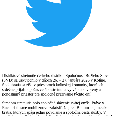
Distriktové stretnutie českého distriktu Spoločnosť Božieho Slova
(SVD) sa uskutočnilo v dňoch 26. – 27. januára 2026 v Kolíne.
Spolubratia sa zišli v priestoroch kolínskej komunity, ktorá ich
srdečne prijala a počas celého stretnutia vytvárala otvorený a
pohostinný priestor pre spoločné prežívanie týchto dní.
Stredom stretnutia bolo spoločné slávenie svätej omše. Práve v
Eucharistii sme mohli znovu zakúsiť, že pred Bohom stojíme ako
bratia, ktorých spája jedno povolanie a spoločná cesta služby. V