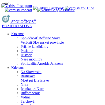
späť
SPOLOČNOSŤ
BOŽIEHO SLOVA
Kto sme
Spoločnosť Božieho Slova
Verbisti Slovenskej provincie
Prijatie kandidátov
Poslanie
História
Naše modlitby
Spiritualita Arnolda Janssena
Kde sme
Na Slovensku
Bratislava
Most pri Bratislave
Nitra
Ivanka pri Nitre
Ružomberok
Vidiná
Terchová