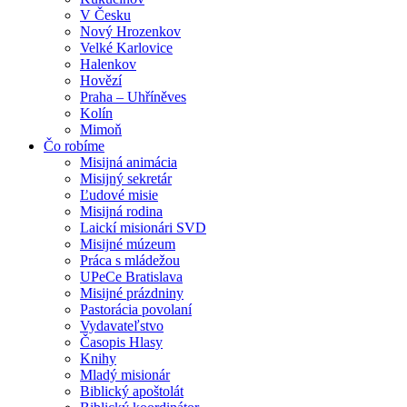
V Česku
Nový Hrozenkov
Velké Karlovice
Halenkov
Hovězí
Praha – Uhříněves
Kolín
Mimoň
Čo robíme
Misijná animácia
Misijný sekretár
Ľudové misie
Misijná rodina
Laickí misionári SVD
Misijné múzeum
Práca s mládežou
UPeCe Bratislava
Misijné prázdniny
Pastorácia povolaní
Vydavateľstvo
Časopis Hlasy
Knihy
Mladý misionár
Biblický apoštolát