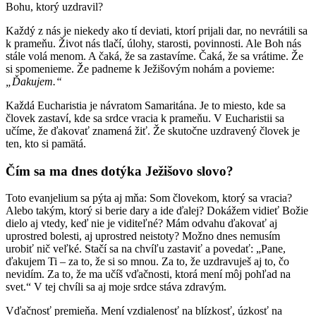
Bohu, ktorý uzdravil?
Každý z nás je niekedy ako tí deviati, ktorí prijali dar, no nevrátili sa
k prameňu. Život nás tlačí, úlohy, starosti, povinnosti. Ale Boh nás
stále volá menom. A čaká, že sa zastavíme. Čaká, že sa vrátime. Že
si spomenieme. Že padneme k Ježišovým nohám a povieme:
„Ďakujem.“
Každá Eucharistia je návratom Samaritána. Je to miesto, kde sa
človek zastaví, kde sa srdce vracia k prameňu. V Eucharistii sa
učíme, že ďakovať znamená žiť. Že skutočne uzdravený človek je
ten, kto si pamätá.
Čím sa ma dnes dotýka Ježišovo slovo?
Toto evanjelium sa pýta aj mňa: Som človekom, ktorý sa vracia?
Alebo takým, ktorý si berie dary a ide ďalej? Dokážem vidieť Božie
dielo aj vtedy, keď nie je viditeľné? Mám odvahu ďakovať aj
uprostred bolesti, aj uprostred neistoty? Možno dnes nemusím
urobiť nič veľké. Stačí sa na chvíľu zastaviť a povedať: „Pane,
ďakujem Ti – za to, že si so mnou. Za to, že uzdravuješ aj to, čo
nevidím. Za to, že ma učíš vďačnosti, ktorá mení môj pohľad na
svet.“ V tej chvíli sa aj moje srdce stáva zdravým.
Vďačnosť premieňa. Mení vzdialenosť na blízkosť, úzkosť na