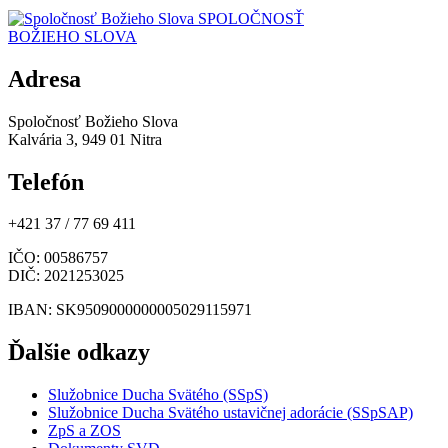
SPOLOČNOSŤ
BOŽIEHO SLOVA
Adresa
Spoločnosť Božieho Slova
Kalvária 3, 949 01 Nitra
Telefón
+421 37 / 77 69 411
IČO
: 00586757
DIČ
: 2021253025
IBAN
: SK9509000000005029115971
Ďalšie odkazy
Služobnice Ducha Svätého (SSpS)
Služobnice Ducha Svätého ustavičnej adorácie (SSpSAP)
ZpS a ZOS