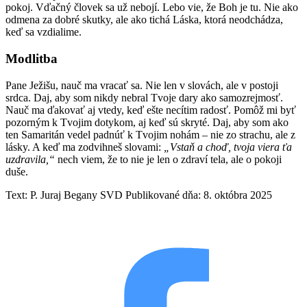
pokoj. Vďačný človek sa už nebojí. Lebo vie, že Boh je tu. Nie ako
odmena za dobré skutky, ale ako tichá Láska, ktorá neodchádza,
keď sa vzdialime.
Modlitba
Pane Ježišu, nauč ma vracať sa. Nie len v slovách, ale v postoji
srdca. Daj, aby som nikdy nebral Tvoje dary ako samozrejmosť.
Nauč ma ďakovať aj vtedy, keď ešte necítim radosť. Pomôž mi byť
pozorným k Tvojim dotykom, aj keď sú skryté. Daj, aby som ako
ten Samaritán vedel padnúť k Tvojim nohám – nie zo strachu, ale z
lásky. A keď ma zodvihneš slovami:
„Vstaň a choď, tvoja viera ťa
uzdravila,“
nech viem, že to nie je len o zdraví tela, ale o pokoji
duše.
Text: P. Juraj Begany SVD
Publikované dňa: 8. októbra 2025