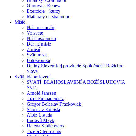
Biblický koordinátor
Obnova – Renew
Exercície – kurzy
Materiály na stiahnutie
Misie
Naši misionári
Vo svete
Naše osobnosti
Dar na misie
Z misií
Svätí misií
Fotokronika
Dejiny Slovenskej provincie Spoločnosti Božieho
Slova
Svätí, blahoslavení...
SVÄTÍ, BLAHOSLAVENÍ A BOŽÍ SLUHOVIA
SVD
Arnold Janssen
Jozef Freinademetz
Gregor Boleslav Frackoviak
Stanislav Kubista
Aloiz Liguda
Ľudovít Mzyk
Helena Stollenwerk
Jozefa Stenmanns