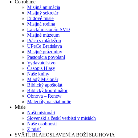
Čo robíme
Misijná animácia
Misijný sekretár
Ľudové misie
Misijná rodina
Laickí misionári SVD
Misijné múzeum
Práca s mládežou
UPeCe Bratislava
Misijné prázdniny
Pastorácia povolaní
Vydavateľstvo
Časopis Hlasy
Naše knihy
Mladý Misionár
Biblický apoštolát
Biblický koordinátor
Obnova – Renew
Materiály na stiahnutie
Misie
Naši misionári
Slovenskí a českí verbisti v misiách
Naše osobnosti
Z misií
SVÄTÍ, BLAHOSLAVENÍ A BOŽÍ SLUHOVIA