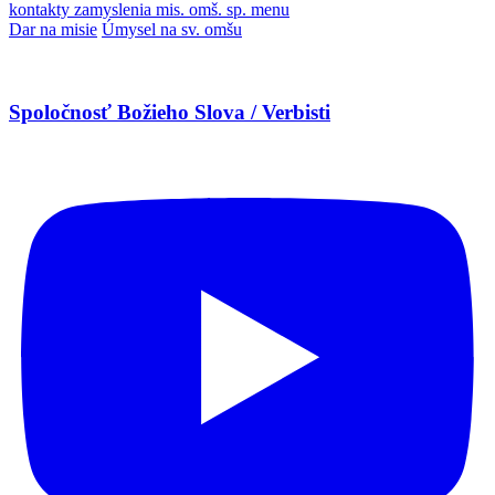
kontakty
zamyslenia
mis. omš. sp.
menu
Dar na misie
Úmysel na sv. omšu
Spoločnosť Božieho Slova / Verbisti