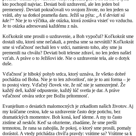
kto pochopil najviac. Desiati boli uzdravení, ale len jeden bol
premenený.
Deviati pokračovali vo svojom živote, no len jeden sa
vrátil, aby sa dotkol prameňa daru. Ježiš sa pýta:
„A tí deviati sú
kde?“
Nie je to výčitka, ale otázka, ktorá zostáva visieť vo vzduchu.
Je to otázka adresovaná každému z nás.
Koľkokrát sme prosili o uzdravenie, a Boh vypočul? Koľkokrát sme
dostali silu, ktorú sme nečakali, a predsa sme sa nevrátili? Koľkokrát
sme si vďačnosť nechali len v srdci, namiesto toho, aby sme ju
premenili na chválu? Deviati boli telesne zdraví, no len jeden našiel
vzťah. A práve o to Ježišovi ide. Nie o uzdravenie tela, ale o dotyk
duše.
Vďačnosť je hlboký pohyb srdca, ktorý uznáva, že všetko dobré
pochádza od Boha. Nie je to len zdvorilosť, nie je to ani forma – je
to postoj viery. Vďačný človek vie, že nič nie je samozrejmé. Že
každý deň, každé odpustenie, každý lúč svetla je dar. A práve
vďačnosť otvára srdce pre Božiu prítomnosť.
Evanjelium o desiatich malomocných je zrkadlom našich životov. Aj
my kráčame cestou, kde sa uzdravenie často deje potichu, bez
dramatických momentov. Boh koná, keď ideme. A my to často
zistíme až neskôr. Keď sa obzrieme, zbadáme, že sme prešli
temnotou, že rana sa zahojila, že pokoj, o ktorý sme prosili, pomaly
dorástol. A vtedy prichádza chvíľa pravdy: vrátime sa? Vrátime sa k