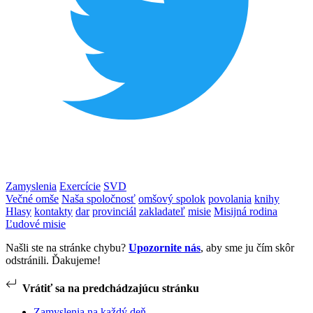
Zamyslenia
Exercície
SVD
Večné omše
Naša spoločnosť
omšový spolok
povolania
knihy
Hlasy
kontakty
dar
provinciál
zakladateľ
misie
Misijná rodina
Ľudové misie
Našli ste na stránke chybu?
Upozornite nás
, aby sme ju čím skôr
odstránili. Ďakujeme!
Vrátiť sa na predchádzajúcu stránku
Zamyslenia na každý deň