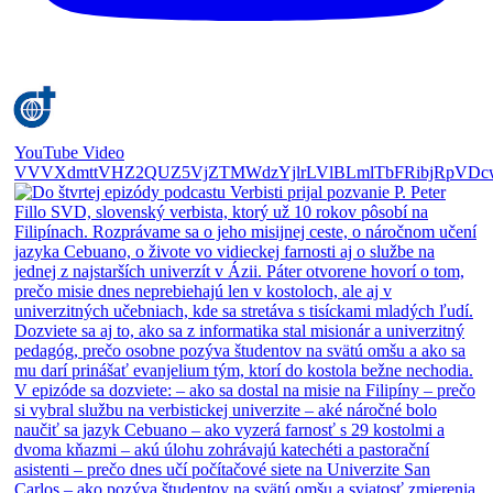
YouTube Video
VVVXdmttVHZ2QUZ5VjZTMWdzYjlrLVlBLmlTbFRibjRpVDc