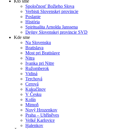
Kto sme
Spoločnosť Božieho Slova
Verbisti Slovenskej provincie
Poslanie
História
Spiritualita Arnolda Janssena
Dejiny Slovenskej provincie SVD
Kde sme
Na Slovensku
Bratislava
Most pri Bratislave
Nitra
Ivanka pri Nitre
Ružomberok
Vidiná
Terchová
Cerová
Kukučínov
V Česku
Kolín
Mimoň
Nový Hrozenkov
Praha – Uhříněves
Velké Karlovice
Halenkov