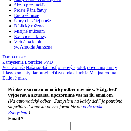
Slovo provinciála
Proste Pána žatvy
Ľudové misie
Úmysel svätej omše
Biblický ruženec
Misijné múzeum
Exercície – kurzy
Virtuálna kaplnka
sv. Arnolda Janssena
Dar na misie
Zamyslenia
Exercície
SVD
Večné omše
Naša spoločnosť
omšový spolok
povolania
knihy
Hlasy
kontakty
dar
provinciál
zakladateľ
misie
Misijná rodina
Ľudové misie
Prihláste sa na automatický odber noviniek. Vždy, keď
vyjde nová aktualita, upozorníme vás na ňu emailom.
(Na automatický odber "Zamyslení na každy deň" je potrebné
sa prihlasiť samostatne cez formulár na
podstránke
Zamyslení
.)
Email
*