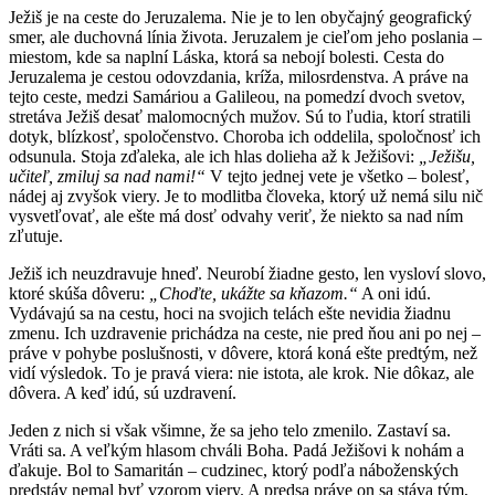
Ježiš je na ceste do Jeruzalema. Nie je to len obyčajný geografický
smer, ale duchovná línia života. Jeruzalem je cieľom jeho poslania –
miestom, kde sa naplní Láska, ktorá sa nebojí bolesti. Cesta do
Jeruzalema je cestou odovzdania, kríža, milosrdenstva. A práve na
tejto ceste, medzi Samáriou a Galileou, na pomedzí dvoch svetov,
stretáva Ježiš desať malomocných mužov. Sú to ľudia, ktorí stratili
dotyk, blízkosť, spoločenstvo. Choroba ich oddelila, spoločnosť ich
odsunula. Stoja zďaleka, ale ich hlas dolieha až k Ježišovi:
„Ježišu,
učiteľ, zmiluj sa nad nami!“
V tejto jednej vete je všetko – bolesť,
nádej aj zvyšok viery. Je to modlitba človeka, ktorý už nemá silu nič
vysvetľovať, ale ešte má dosť odvahy veriť, že niekto sa nad ním
zľutuje.
Ježiš ich neuzdravuje hneď. Neurobí žiadne gesto, len vysloví slovo,
ktoré skúša dôveru:
„Choďte, ukážte sa kňazom.“
A oni idú.
Vydávajú sa na cestu, hoci na svojich telách ešte nevidia žiadnu
zmenu. Ich uzdravenie prichádza na ceste, nie pred ňou ani po nej –
práve v pohybe poslušnosti, v dôvere, ktorá koná ešte predtým, než
vidí výsledok. To je pravá viera: nie istota, ale krok. Nie dôkaz, ale
dôvera. A keď idú, sú uzdravení.
Jeden z nich si však všimne, že sa jeho telo zmenilo. Zastaví sa.
Vráti sa. A veľkým hlasom chváli Boha. Padá Ježišovi k nohám a
ďakuje. Bol to Samaritán – cudzinec, ktorý podľa náboženských
predstáv nemal byť vzorom viery. A predsa práve on sa stáva tým,