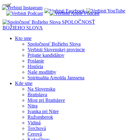
späť
SPOLOČNOSŤ
BOŽIEHO SLOVA
Kto sme
Spoločnosť Božieho Slova
Verbisti Slovenskej provincie
Prijatie kandidátov
Poslanie
História
Naše modlitby
Spiritualita Arnolda Janssena
Kde sme
Na Slovensku
Bratislava
Most pri Bratislave
Nitra
Ivanka pri Nitre
Ružomberok
Vidiná
Terchová
Cerová
Kukučínov