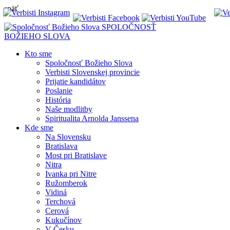
späť
SPOLOČNOSŤ
BOŽIEHO SLOVA
Kto sme
Spoločnosť Božieho Slova
Verbisti Slovenskej provincie
Prijatie kandidátov
Poslanie
História
Naše modlitby
Spiritualita Arnolda Janssena
Kde sme
Na Slovensku
Bratislava
Most pri Bratislave
Nitra
Ivanka pri Nitre
Ružomberok
Vidiná
Terchová
Cerová
Kukučínov
V Česku