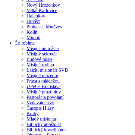
Nový Hrozenkov
Velké Karlovice
Halenkov
Hovězí
Praha – Uhříněves
Kolín
Mimoň
Čo robíme
Misijná animácia
Misijný sekretár
Ľudové misie
Misijná rodina
Laickí misionári SVD
Misijné múzeum
Práca s mládežou
UPeCe Bratislava
Misijné prázdniny
Pastorácia povolaní
Vydavateľstvo
Časopis Hlasy
Knihy
Mladý misionár
Biblický apoštolát
Biblický koordinátor