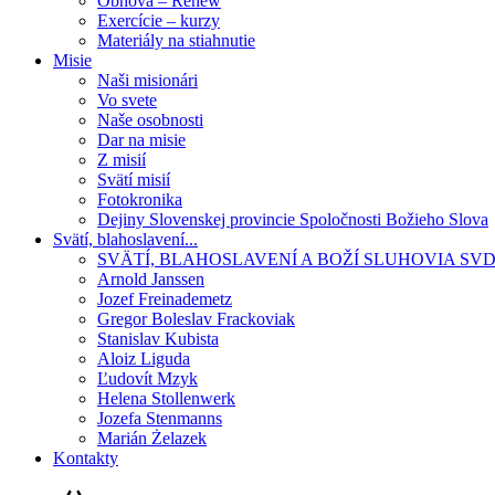
Obnova – Renew
Exercície – kurzy
Materiály na stiahnutie
Misie
Naši misionári
Vo svete
Naše osobnosti
Dar na misie
Z misií
Svätí misií
Fotokronika
Dejiny Slovenskej provincie Spoločnosti Božieho Slova
Svätí, blahoslavení...
SVÄTÍ, BLAHOSLAVENÍ A BOŽÍ SLUHOVIA SV
Arnold Janssen
Jozef Freinademetz
Gregor Boleslav Frackoviak
Stanislav Kubista
Aloiz Liguda
Ľudovít Mzyk
Helena Stollenwerk
Jozefa Stenmanns
Marián Żelazek
Kontakty