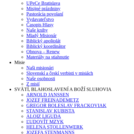
UPeCe Bratislava
Misijné prázdniny
Pastorácia povolaní
Vydavateľstvo
Časopis Hlasy
Naše knihy
Mladý Misionár
Biblický apoštolát
Biblický koordinátor
Obnova – Renew
Materiály na stiahnutie
Misie
Naši misionári
Slovenskí a českí verbisti v misiách
Naše osobnosti
Z misií
SVÄTÍ, BLAHOSLAVENÍ A BOŽÍ SLUHOVIA
ARNOLD JANSSEN
JOZEF FREINADEMETZ
GREGOR BOLESLAV FRACKOVIAK
STANISLAV KUBISTA
ALOIZ LIGUDA
ĽUDOVÍT MZYK
HELENA STOLLENWERK
JOZEFA STENMANNS