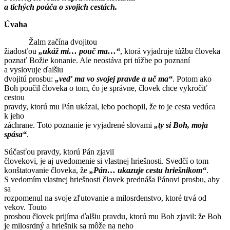
a tichých poúča o svojich cestách.
Úvaha
Žalm začína dvojitou
žiadosťou
„ukáž mi… pouč ma…“
, ktorá vyjadruje túžbu človeka
poznať Božie konanie. Ale neostáva pri túžbe po poznaní
a vyslovuje ďalšiu
dvojitú prosbu:
„veď ma vo svojej pravde a uč ma“
. Potom ako
Boh poučil človeka o tom, čo je správne, človek chce vykročiť
cestou
pravdy, ktorú mu Pán ukázal, lebo pochopil, že to je cesta vedúca
k jeho
záchrane. Toto poznanie je vyjadrené slovami
„ty si Boh, moja
spása“
.
Súčasťou pravdy, ktorú Pán zjavil
človekovi, je aj uvedomenie si vlastnej hriešnosti. Svedčí o tom
konštatovanie človeka, že
„Pán… ukazuje cestu hriešnikom“
.
S vedomím vlastnej hriešnosti človek prednáša Pánovi prosbu, aby
sa
rozpomenul na svoje zľutovanie a milosrdenstvo, ktoré trvá od
vekov. Touto
prosbou človek prijíma ďalšiu pravdu, ktorú mu Boh zjavil: že Boh
je milosrdný a hriešnik sa môže na neho