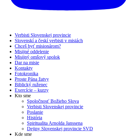
Verbisti Slovenskej provincie
Slovenskí a českí verbisti v misiách
Chceš byť misionárom?
Misijné oddelenie
Misijný omšový spolok
Dar na misie
Kontakty
Fotokronika
Proste Pána žatvy
Biblický ruženec
Exercície – kurzy
Kto sme
Spoločnosť Božieho Slova
Verbisti Slovenskej provincie
Poslanie
História
Spiritualita Arnolda Janssena
Dejiny Slovenskej provincie SVD
Kde sme