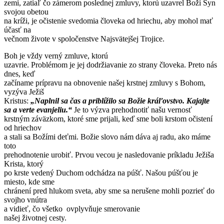
zemi, zatiaľ čo zámerom poslednej zmluvy, ktorú uzavrel Boží Syn
svojou obetou
na kríži, je očistenie svedomia človeka od hriechu, aby mohol mať
účasť na
večnom živote v spoločenstve Najsvätejšej Trojice.
Boh je vždy verný zmluve, ktorú
uzavrie. Problémom je jej dodržiavanie zo strany človeka. Preto nás
dnes, keď
začíname prípravu na obnovenie našej krstnej zmluvy s Bohom,
vyzýva Ježiš
Kristus:
„Naplnil sa čas a priblížilo sa Božie kráľovstvo. Kajajte
sa a verte evanjeliu.“
Je to výzva prehodnotiť našu vernosť
krstným záväzkom, ktoré sme prijali, keď sme boli krstom očistení
od hriechov
a stali sa Božími deťmi. Božie slovo nám dáva aj radu, ako máme
toto
prehodnotenie urobiť. Prvou vecou je nasledovanie príkladu Ježiša
Krista, ktorý
po krste vedený Duchom odchádza na púšť. Našou púšťou je
miesto, kde sme
chránení pred hlukom sveta, aby sme sa nerušene mohli pozrieť do
svojho vnútra
a vidieť, čo všetko ovplyvňuje smerovanie
našej životnej cesty.