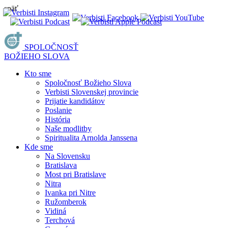
späť
SPOLOČNOSŤ
BOŽIEHO SLOVA
Kto sme
Spoločnosť Božieho Slova
Verbisti Slovenskej provincie
Prijatie kandidátov
Poslanie
História
Naše modlitby
Spiritualita Arnolda Janssena
Kde sme
Na Slovensku
Bratislava
Most pri Bratislave
Nitra
Ivanka pri Nitre
Ružomberok
Vidiná
Terchová