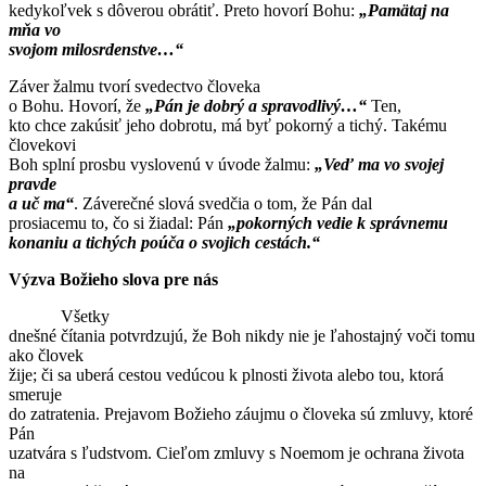
kedykoľvek s dôverou obrátiť. Preto hovorí Bohu:
„Pamätaj na
mňa vo
svojom milosrdenstve…“
Záver žalmu tvorí svedectvo človeka
o Bohu. Hovorí, že
„Pán je dobrý a spravodlivý…“
Ten,
kto chce zakúsiť jeho dobrotu, má byť pokorný a tichý. Takému
človekovi
Boh splní prosbu vyslovenú v úvode žalmu:
„Veď ma vo svojej
pravde
a uč ma“
. Záverečné slová svedčia o tom, že Pán dal
prosiacemu to, čo si žiadal: Pán
„pokorných vedie k správnemu
konaniu a tichých poúča o svojich cestách.“
Výzva Božieho slova pre nás
Všetky
dnešné čítania potvrdzujú, že Boh nikdy nie je ľahostajný voči tomu
ako človek
žije; či sa uberá cestou vedúcou k plnosti života alebo tou, ktorá
smeruje
do zatratenia. Prejavom Božieho záujmu o človeka sú zmluvy, ktoré
Pán
uzatvára s ľudstvom. Cieľom zmluvy s Noemom je ochrana života
na