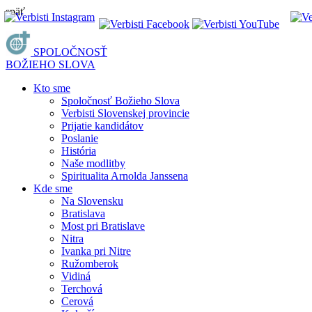
späť
SPOLOČNOSŤ
BOŽIEHO SLOVA
Kto sme
Spoločnosť Božieho Slova
Verbisti Slovenskej provincie
Prijatie kandidátov
Poslanie
História
Naše modlitby
Spiritualita Arnolda Janssena
Kde sme
Na Slovensku
Bratislava
Most pri Bratislave
Nitra
Ivanka pri Nitre
Ružomberok
Vidiná
Terchová
Cerová