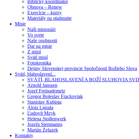
Biblický koordinátor
Obnova – Renew
Exercície – kurzy
Materiály na stiahnutie
Misie
Naši misionári
Vo svete
Naše osobnosti
Dar na misie
Z misií
Svätí misií
Fotokronika
Dejiny Slovenskej provincie Spoločnosti Božieho Slova
Svätí, blahoslavení...
SVÄTÍ, BLAHOSLAVENÍ A BOŽÍ SLUHOVIA SV
Arnold Janssen
Jozef Freinademetz
Gregor Boleslav Frackoviak
Stanislav Kubista
Aloiz Liguda
Ľudovít Mzyk
Helena Stollenwerk
Jozefa Stenmanns
Marián Żelazek
Kontakty