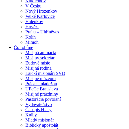
Kukučínov
V Česku
Nový Hrozenkov
Velké Karlovice
Halenkov
Hovězí
Praha – Uhříněves
Kolín
Mimoň
Čo robíme
Misijná animácia
Misijný sekretár
Ľudové misie
Misijná rodina
Laickí misionári SVD
Misijné múzeum
Práca s mládežou
UPeCe Bratislava
Misijné prázdniny
Pastorácia povolaní
Vydavateľstvo
Časopis Hlasy
Knihy
Mladý misionár
Biblický apoštolát