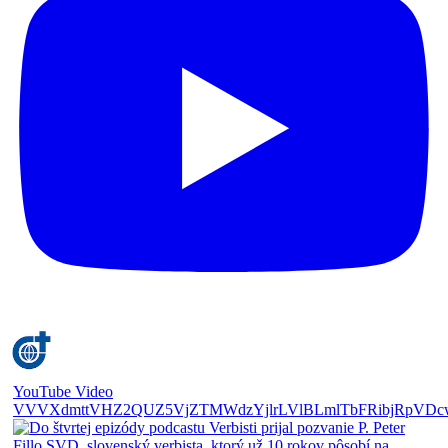
YouTube Video
VVVXdmttVHZ2QUZ5VjZTMWdzYjlrLVlBLmlTbFRibjRpVDc