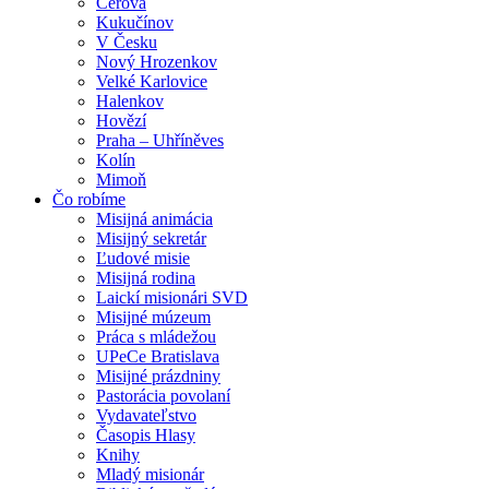
Cerová
Kukučínov
V Česku
Nový Hrozenkov
Velké Karlovice
Halenkov
Hovězí
Praha – Uhříněves
Kolín
Mimoň
Čo robíme
Misijná animácia
Misijný sekretár
Ľudové misie
Misijná rodina
Laickí misionári SVD
Misijné múzeum
Práca s mládežou
UPeCe Bratislava
Misijné prázdniny
Pastorácia povolaní
Vydavateľstvo
Časopis Hlasy
Knihy
Mladý misionár