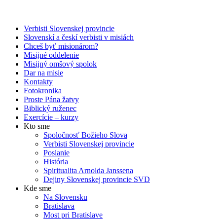
Verbisti Slovenskej provincie
Slovenskí a českí verbisti v misiách
Chceš byť misionárom?
Misijné oddelenie
Misijný omšový spolok
Dar na misie
Kontakty
Fotokronika
Proste Pána žatvy
Biblický ruženec
Exercície – kurzy
Kto sme
Spoločnosť Božieho Slova
Verbisti Slovenskej provincie
Poslanie
História
Spiritualita Arnolda Janssena
Dejiny Slovenskej provincie SVD
Kde sme
Na Slovensku
Bratislava
Most pri Bratislave