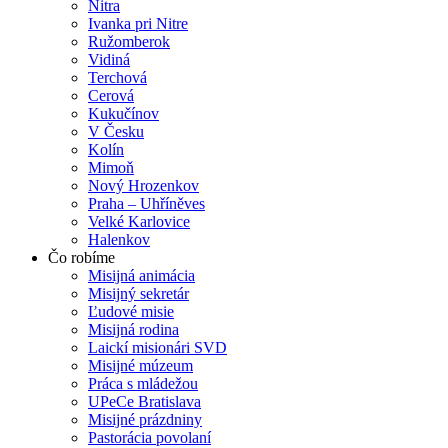
Nitra
Ivanka pri Nitre
Ružomberok
Vidiná
Terchová
Cerová
Kukučínov
V Česku
Kolín
Mimoň
Nový Hrozenkov
Praha – Uhříněves
Velké Karlovice
Halenkov
Čo robíme
Misijná animácia
Misijný sekretár
Ľudové misie
Misijná rodina
Laickí misionári SVD
Misijné múzeum
Práca s mládežou
UPeCe Bratislava
Misijné prázdniny
Pastorácia povolaní