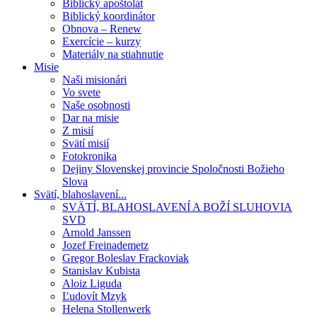
Biblický apoštolát
Biblický koordinátor
Obnova – Renew
Exercície – kurzy
Materiály na stiahnutie
Misie
Naši misionári
Vo svete
Naše osobnosti
Dar na misie
Z misií
Svätí misií
Fotokronika
Dejiny Slovenskej provincie Spoločnosti Božieho
Slova
Svätí, blahoslavení...
SVÄTÍ, BLAHOSLAVENÍ A BOŽÍ SLUHOVIA
SVD
Arnold Janssen
Jozef Freinademetz
Gregor Boleslav Frackoviak
Stanislav Kubista
Aloiz Liguda
Ľudovít Mzyk
Helena Stollenwerk