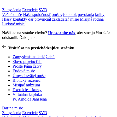
Zamyslenia
Exercície
SVD
Večné omše
Naša spoločnosť
omšový spolok
povolania
knihy
Hlasy
kontakty
dar
provinciál
zakladateľ
misie
Misijná rodina
Ľudové misie
Našli ste na stránke chybu?
Upozornite nás
, aby sme ju čím skôr
odstránili. Ďakujeme!
Vrátiť sa na predchádzajúcu stránku
Zamyslenia na každý deň
Slovo provinciála
Proste Pána žatvy
Ľudové misie
Úmysel svätej omše
Biblický ruženec
Misijné múzeum
Exercície – kurzy
Virtuálna kaplnka
sv. Arnolda Janssena
Dar na misie
Zamyslenia
Exercície
SVD