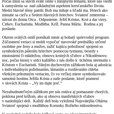
Počas misií sa slávili sväté omše s misijnými témami, ktoré nás viedli
k zamysleniu sa nad základnými aspektmi kresťanského života.
Medzi hlavné témy patrili: Boh ma miluje a hľadá ma. Hriech ako
minutie sa cieľu a Sedem hlavných hriechov. Sviatosť zmierenia –
návrat do domu Otca . Odpustenie. Ježiš Kristus. Krst a dar viery.
Cirkev. Eucharistia. Modlitba. Kríž. Panna Mária. Rodina a jej
poslanie.
Okrem svätých omší ponúkali misie aj bohatý sprievodný program.
Zúčastnení veriaci si mohli vypočuť stavovské prednášky určené
osobitne pre ženy a mužov, zažiť kajúcu pobožnosť spojenú so
symbolickým pálením hriechov pomocou tymianu, besedy s
misionármi či mládežou, obnovu krstných sľubov a Nikodémovu
noc, počas ktorej v srdci každého z nás došlo k tichému stretnutiu s
Kristom v Eucharistii. Silným duchovným zážitkom bola aj adorácia
s individuálnym požehnaním, lámaním a rozdávaním chleba
všetkým prítomným veriacim, čo vo veľkej miere symbolizovalo
samotnú hostinu Ježiša Krista a naše poslanie, ktoré pramení
v slovách Krista – „Vy im dajte jesť.“
Nezabudnuteľným zážitkom pre nás ostáva aj pomazanie chorých,
poklona pred krížom, ako aj obnova manželských sľubov
v nasledujúci deň. Každý deň bola vyložená Najsvätejšia Oltárna
Sviatosť spojená s modlitbou Korunky Božieho milosrdenstva.