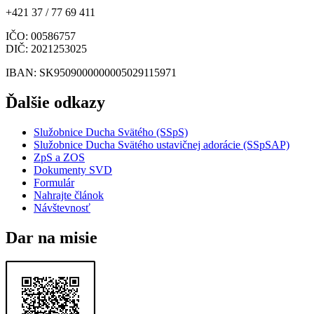
+421 37 / 77 69 411
IČO
: 00586757
DIČ
: 2021253025
IBAN
: SK9509000000005029115971
Ďalšie odkazy
Služobnice Ducha Svätého (SSpS)
Služobnice Ducha Svätého ustavičnej adorácie (SSpSAP)
ZpS a ZOS
Dokumenty SVD
Formulár
Nahrajte článok
Návštevnosť
Dar na misie