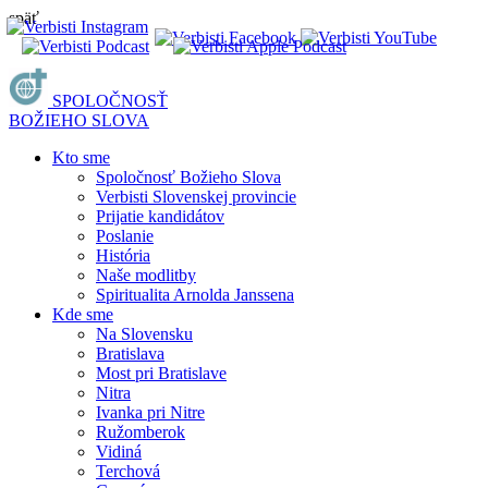
späť
SPOLOČNOSŤ
BOŽIEHO SLOVA
Kto sme
Spoločnosť Božieho Slova
Verbisti Slovenskej provincie
Prijatie kandidátov
Poslanie
História
Naše modlitby
Spiritualita Arnolda Janssena
Kde sme
Na Slovensku
Bratislava
Most pri Bratislave
Nitra
Ivanka pri Nitre
Ružomberok
Vidiná
Terchová