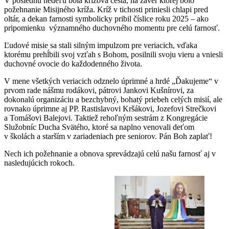
V poslednú nedeľu bola krížová cesta, na záver ktorej bolo
požehnanie Misijného kríža. Kríž v tichosti priniesli chlapi pred
oltár, a dekan farnosti symbolicky pribil číslice roku 2025 – ako
pripomienku významného duchovného momentu pre celú farnosť.
Ľudové misie sa stali silným impulzom pre veriacich, vďaka
ktorému prehĺbili svoj vzťah s Bohom, posilnili svoju vieru a vniesli
duchovné ovocie do každodenného života.
V mene všetkých veriacich odznelo úprimné a hrdé „Ďakujeme“ v
prvom rade nášmu rodákovi, pátrovi Jankovi Kušnírovi, za
dokonalú organizáciu a bezchybný, bohatý priebeh celých misií, ale
rovnako úprimne aj PP. Rastislavovi Kršákovi, Jozefovi Strečkovi
a Tomášovi Balejovi. Taktiež rehoľným sestrám z Kongregácie
Služobníc Ducha Svätého, ktoré sa naplno venovali deťom
v školách a starším v zariadeniach pre seniorov. Pán Boh zaplať!
Nech ich požehnanie a obnova sprevádzajú celú našu farnosť aj v
nasledujúcich rokoch.