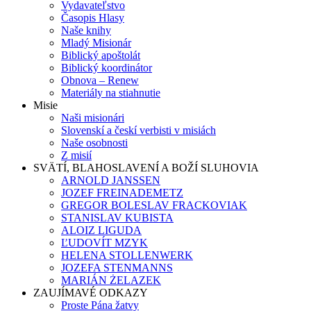
Vydavateľstvo
Časopis Hlasy
Naše knihy
Mladý Misionár
Biblický apoštolát
Biblický koordinátor
Obnova – Renew
Materiály na stiahnutie
Misie
Naši misionári
Slovenskí a českí verbisti v misiách
Naše osobnosti
Z misií
SVÄTÍ, BLAHOSLAVENÍ A BOŽÍ SLUHOVIA
ARNOLD JANSSEN
JOZEF FREINADEMETZ
GREGOR BOLESLAV FRACKOVIAK
STANISLAV KUBISTA
ALOIZ LIGUDA
ĽUDOVÍT MZYK
HELENA STOLLENWERK
JOZEFA STENMANNS
MARIÁN ŻELAZEK
ZAUJÍMAVÉ ODKAZY
Proste Pána žatvy