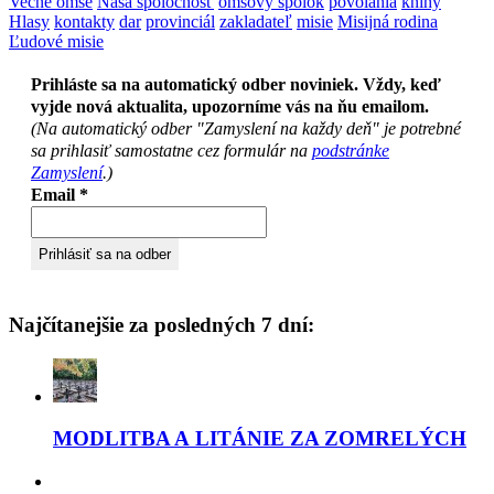
Večné omše
Naša spoločnosť
omšový spolok
povolania
knihy
Hlasy
kontakty
dar
provinciál
zakladateľ
misie
Misijná rodina
Ľudové misie
Prihláste sa na automatický odber noviniek. Vždy, keď
vyjde nová aktualita, upozorníme vás na ňu emailom.
(Na automatický odber "Zamyslení na každy deň" je potrebné
sa prihlasiť samostatne cez formulár na
podstránke
Zamyslení
.)
Email
*
Najčítanejšie za posledných 7 dní:
MODLITBA A LITÁNIE ZA ZOMRELÝCH