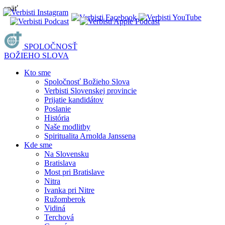
späť
SPOLOČNOSŤ
BOŽIEHO SLOVA
Kto sme
Spoločnosť Božieho Slova
Verbisti Slovenskej provincie
Prijatie kandidátov
Poslanie
História
Naše modlitby
Spiritualita Arnolda Janssena
Kde sme
Na Slovensku
Bratislava
Most pri Bratislave
Nitra
Ivanka pri Nitre
Ružomberok
Vidiná
Terchová