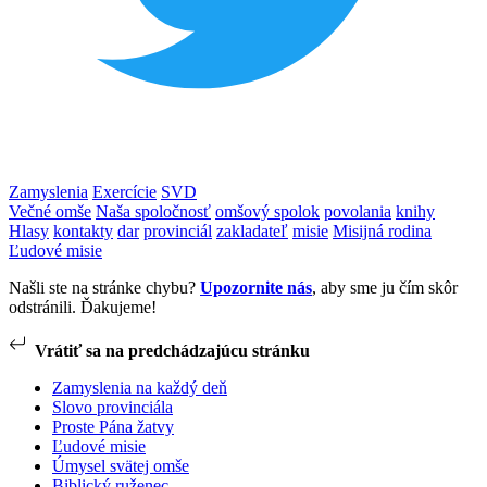
Zamyslenia
Exercície
SVD
Večné omše
Naša spoločnosť
omšový spolok
povolania
knihy
Hlasy
kontakty
dar
provinciál
zakladateľ
misie
Misijná rodina
Ľudové misie
Našli ste na stránke chybu?
Upozornite nás
, aby sme ju čím skôr
odstránili. Ďakujeme!
Vrátiť sa na predchádzajúcu stránku
Zamyslenia na každý deň
Slovo provinciála
Proste Pána žatvy
Ľudové misie
Úmysel svätej omše
Biblický ruženec