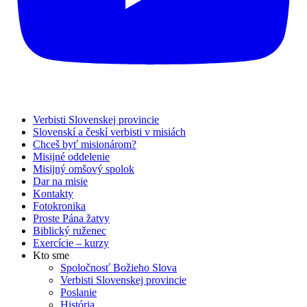
Verbisti Slovenskej provincie
Slovenskí a českí verbisti v misiách
Chceš byť misionárom?
Misijné oddelenie
Misijný omšový spolok
Dar na misie
Kontakty
Fotokronika
Proste Pána žatvy
Biblický ruženec
Exercície – kurzy
Kto sme
Spoločnosť Božieho Slova
Verbisti Slovenskej provincie
Poslanie
História