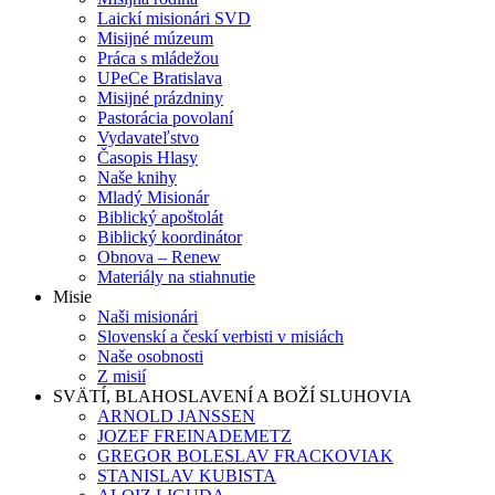
Laickí misionári SVD
Misijné múzeum
Práca s mládežou
UPeCe Bratislava
Misijné prázdniny
Pastorácia povolaní
Vydavateľstvo
Časopis Hlasy
Naše knihy
Mladý Misionár
Biblický apoštolát
Biblický koordinátor
Obnova – Renew
Materiály na stiahnutie
Misie
Naši misionári
Slovenskí a českí verbisti v misiách
Naše osobnosti
Z misií
SVÄTÍ, BLAHOSLAVENÍ A BOŽÍ SLUHOVIA
ARNOLD JANSSEN
JOZEF FREINADEMETZ
GREGOR BOLESLAV FRACKOVIAK
STANISLAV KUBISTA