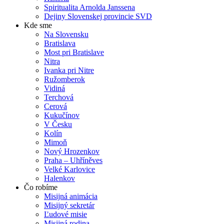
Spiritualita Arnolda Janssena
Dejiny Slovenskej provincie SVD
Kde sme
Na Slovensku
Bratislava
Most pri Bratislave
Nitra
Ivanka pri Nitre
Ružomberok
Vidiná
Terchová
Cerová
Kukučínov
V Česku
Kolín
Mimoň
Nový Hrozenkov
Praha – Uhříněves
Velké Karlovice
Halenkov
Čo robíme
Misijná animácia
Misijný sekretár
Ľudové misie
Misijná rodina