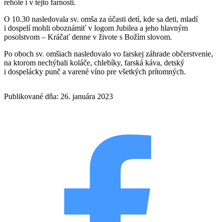
rehole i v tejto farnosti.
O 10.30 nasledovala sv. omša za účasti detí, kde sa deti, mladí
i dospelí mohli oboznámiť v logom Jubilea a jeho hlavným
posolstvom – Kráčať denne v živote s Božím slovom.
Po oboch sv. omšiach nasledovalo vo farskej záhrade občerstvenie,
na ktorom nechýbali koláče, chlebíky, farská káva, detský
i dospelácky punč a varené víno pre všetkých prítomných.
Publikované dňa: 26. januára 2023