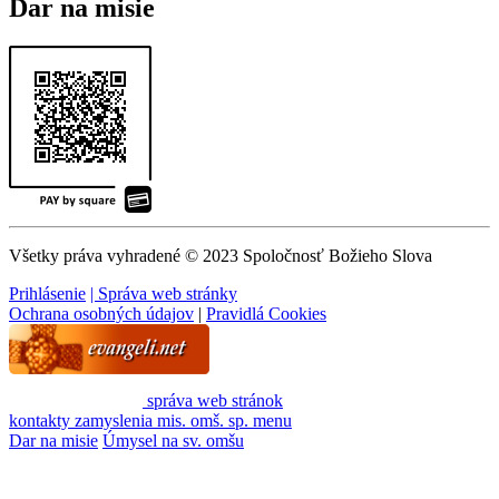
Dar na misie
Všetky práva vyhradené © 2023 Spoločnosť Božieho Slova
Prihlásenie
| Správa web stránky
Ochrana osobných údajov
|
Pravidlá Cookies
správa web stránok
kontakty
zamyslenia
mis. omš. sp.
menu
Dar na misie
Úmysel na sv. omšu