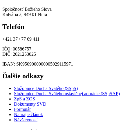
Spoločnosť Božieho Slova
Kalvária 3, 949 01 Nitra
Telefón
+421 37 / 77 69 411
IČO
: 00586757
DIČ
: 2021253025
IBAN
: SK9509000000005029115971
Ďalšie odkazy
Služobnice Ducha Svätého (SSpS)
Služobnice Ducha Svätého ustavičnej adorácie (SSpSAP)
ZpS a ZOS
Dokumenty SVD
Formulár
Nahrajte článok
Návštevnosť