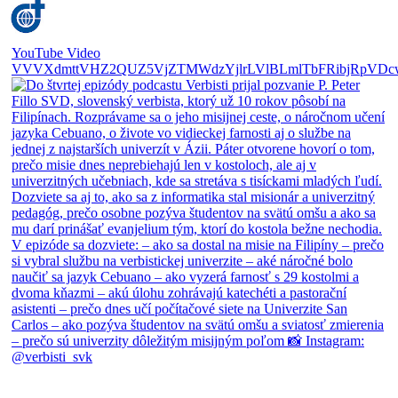
YouTube Video
VVVXdmttVHZ2QUZ5VjZTMWdzYjlrLVlBLmlTbFRibjRpVDc