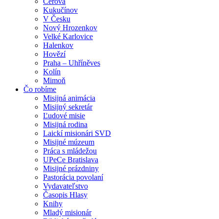
Cerová
Kukučínov
V Česku
Nový Hrozenkov
Velké Karlovice
Halenkov
Hovězí
Praha – Uhříněves
Kolín
Mimoň
Čo robíme
Misijná animácia
Misijný sekretár
Ľudové misie
Misijná rodina
Laickí misionári SVD
Misijné múzeum
Práca s mládežou
UPeCe Bratislava
Misijné prázdniny
Pastorácia povolaní
Vydavateľstvo
Časopis Hlasy
Knihy
Mladý misionár