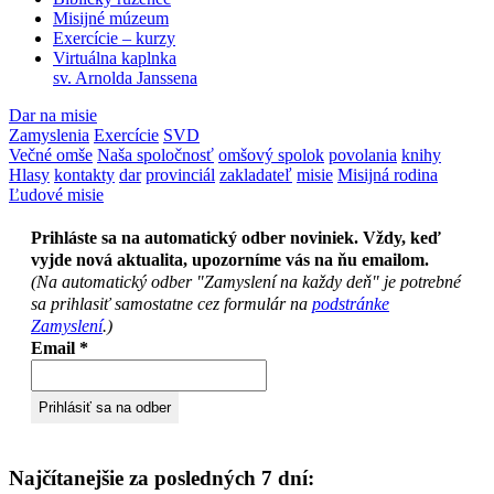
Misijné múzeum
Exercície – kurzy
Virtuálna kaplnka
sv. Arnolda Janssena
Dar na misie
Zamyslenia
Exercície
SVD
Večné omše
Naša spoločnosť
omšový spolok
povolania
knihy
Hlasy
kontakty
dar
provinciál
zakladateľ
misie
Misijná rodina
Ľudové misie
Prihláste sa na automatický odber noviniek. Vždy, keď
vyjde nová aktualita, upozorníme vás na ňu emailom.
(Na automatický odber "Zamyslení na každy deň" je potrebné
sa prihlasiť samostatne cez formulár na
podstránke
Zamyslení
.)
Email
*
Najčítanejšie za posledných 7 dní: