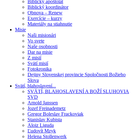
Biblický apoštolát
Biblický koordinátor
Obnova – Renew
Exercície – kurzy
Materiály na stiahnutie
Misie
Naši misionári
Vo svete
Naše osobnosti
Dar na misie
Z misií
Svätí misií
Fotokronika
Dejiny Slovenskej provincie Spoločnosti Božieho
Slova
Svätí, blahoslavení...
SVÄTÍ, BLAHOSLAVENÍ A BOŽÍ SLUHOVIA
SVD
Arnold Janssen
Jozef Freinademetz
Gregor Boleslav Frackoviak
Stanislav Kubista
Aloiz Liguda
Ľudovít Mzyk
Helena Stollenwerk