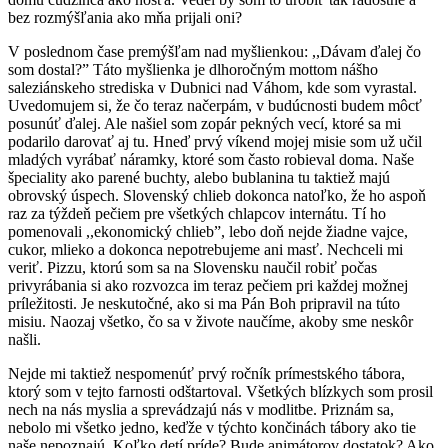
bez rozmýšľania ako mňa prijali oni?
V poslednom čase premýšľam nad myšlienkou: ,,Dávam ďalej čo
som dostal?” Táto myšlienka je dlhoročným mottom nášho
saleziánskeho strediska v Dubnici nad Váhom, kde som vyrastal.
Uvedomujem si, že čo teraz načerpám, v budúcnosti budem môcť
posunúť ďalej. Ale našiel som zopár pekných vecí, ktoré sa mi
podarilo darovať aj tu. Hneď prvý víkend mojej misie som už učil
mladých vyrábať náramky, ktoré som často robieval doma. Naše
špeciality ako parené buchty, alebo bublanina tu taktiež majú
obrovský úspech. Slovenský chlieb dokonca natoľko, že ho aspoň
raz za týždeň pečiem pre všetkých chlapcov internátu. Tí ho
pomenovali ,,ekonomický chlieb”, lebo doň nejde žiadne vajce,
cukor, mlieko a dokonca nepotrebujeme ani masť. Nechceli mi
veriť. Pizzu, ktorú som sa na Slovensku naučil robiť počas
privyrábania si ako rozvozca im teraz pečiem pri každej možnej
príležitosti. Je neskutočné, ako si ma Pán Boh pripravil na túto
misiu. Naozaj všetko, čo sa v živote naučíme, akoby sme neskôr
našli.
Nejde mi taktiež nespomenúť prvý ročník prímestského tábora,
ktorý som v tejto farnosti odštartoval. Všetkých blízkych som prosil
nech na nás myslia a sprevádzajú nás v modlitbe. Priznám sa,
nebolo mi všetko jedno, keďže v týchto končinách tábory ako tie
naše nepoznajú. Koľko detí príde? Bude animátorov dostatok? Ako