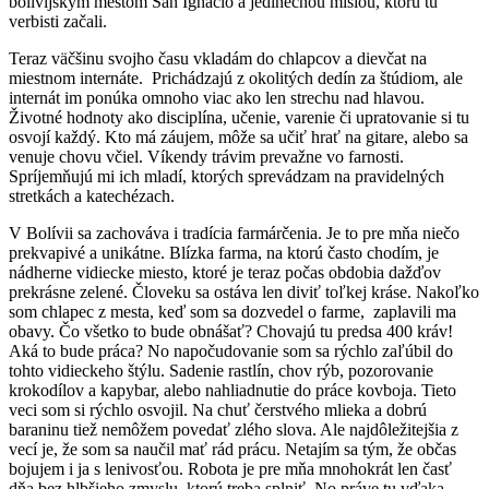
bolívijskym mestom San Ignacio a jedinečnou misiou, ktorú tu
verbisti začali.
Teraz väčšinu svojho času vkladám do chlapcov a dievčat na
miestnom internáte. Prichádzajú z okolitých dedín za štúdiom, ale
internát im ponúka omnoho viac ako len strechu nad hlavou.
Životné hodnoty ako disciplína, učenie, varenie či upratovanie si tu
osvojí každý. Kto má záujem, môže sa učiť hrať na gitare, alebo sa
venuje chovu včiel. Víkendy trávim prevažne vo farnosti.
Spríjemňujú mi ich mladí, ktorých sprevádzam na pravidelných
stretkách a katechézach.
V Bolívii sa zachováva i tradícia farmárčenia. Je to pre mňa niečo
prekvapivé a unikátne. Blízka farma, na ktorú často chodím, je
nádherne vidiecke miesto, ktoré je teraz počas obdobia dažďov
prekrásne zelené. Človeku sa ostáva len diviť toľkej kráse. Nakoľko
som chlapec z mesta, keď som sa dozvedel o farme, zaplavili ma
obavy. Čo všetko to bude obnášať? Chovajú tu predsa 400 kráv!
Aká to bude práca? No napočudovanie som sa rýchlo zaľúbil do
tohto vidieckeho štýlu. Sadenie rastlín, chov rýb, pozorovanie
krokodílov a kapybar, alebo nahliadnutie do práce kovboja. Tieto
veci som si rýchlo osvojil. Na chuť čerstvého mlieka a dobrú
baraninu tiež nemôžem povedať zlého slova. Ale najdôležitejšia z
vecí je, že som sa naučil mať rád prácu. Netajím sa tým, že občas
bojujem i ja s lenivosťou. Robota je pre mňa mnohokrát len časť
dňa bez hlbšieho zmyslu, ktorú treba splniť. No práve tu vďaka