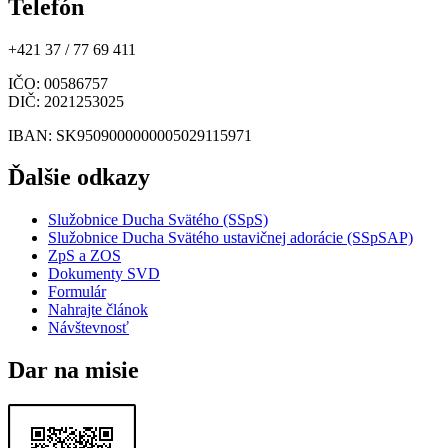
Telefón
+421 37 / 77 69 411
IČO
: 00586757
DIČ
: 2021253025
IBAN
: SK9509000000005029115971
Ďalšie odkazy
Služobnice Ducha Svätého (SSpS)
Služobnice Ducha Svätého ustavičnej adorácie (SSpSAP)
ZpS a ZOS
Dokumenty SVD
Formulár
Nahrajte článok
Návštevnosť
Dar na misie