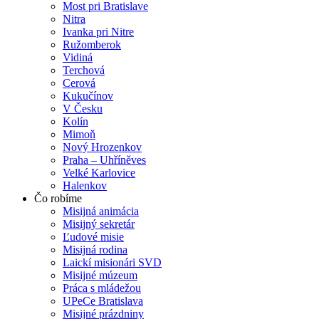
Most pri Bratislave
Nitra
Ivanka pri Nitre
Ružomberok
Vidiná
Terchová
Cerová
Kukučínov
V Česku
Kolín
Mimoň
Nový Hrozenkov
Praha – Uhříněves
Velké Karlovice
Halenkov
Čo robíme
Misijná animácia
Misijný sekretár
Ľudové misie
Misijná rodina
Laickí misionári SVD
Misijné múzeum
Práca s mládežou
UPeCe Bratislava
Misijné prázdniny