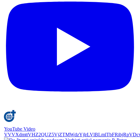
YouTube Video
VVVXdmttVHZ2QUZ5VjZTMWdzYjlrLVlBLmlTbFRibjRpVDc