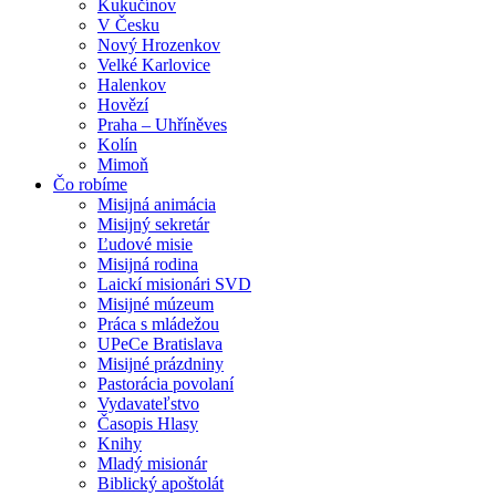
Kukučínov
V Česku
Nový Hrozenkov
Velké Karlovice
Halenkov
Hovězí
Praha – Uhříněves
Kolín
Mimoň
Čo robíme
Misijná animácia
Misijný sekretár
Ľudové misie
Misijná rodina
Laickí misionári SVD
Misijné múzeum
Práca s mládežou
UPeCe Bratislava
Misijné prázdniny
Pastorácia povolaní
Vydavateľstvo
Časopis Hlasy
Knihy
Mladý misionár
Biblický apoštolát