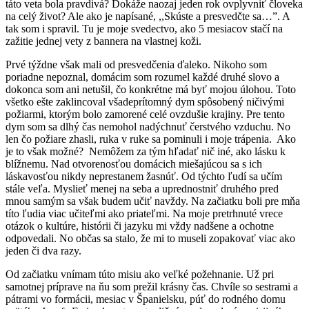
táto veta bola pravdivá? Dokáže naozaj jeden rok ovplyvniť človeka
na celý život? Ale ako je napísané, ,,Skúste a presvedčte sa…”. A
tak som i spravil. Tu je moje svedectvo, ako 5 mesiacov stačí na
zažitie jednej vety z bannera na vlastnej koži.
Prvé týždne však mali od presvedčenia ďaleko. Nikoho som
poriadne nepoznal, domácim som rozumel každé druhé slovo a
dokonca som ani netušil, čo konkrétne má byť mojou úlohou. Toto
všetko ešte zaklincoval všadeprítomný dym spôsobený ničivými
požiarmi, ktorým bolo zamorené celé ovzdušie krajiny. Pre tento
dym som sa dlhý čas nemohol nadýchnuť čerstvého vzduchu. No
len čo požiare zhasli, ruka v ruke sa pominuli i moje trápenia. Ako
je to však možné? Nemôžem za tým hľadať nič iné, ako lásku k
blížnemu. Nad otvorenosťou domácich miešajúcou sa s ich
láskavosťou nikdy neprestanem žasnúť. Od týchto ľudí sa učím
stále veľa. Myslieť menej na seba a uprednostniť druhého pred
mnou samým sa však budem učiť navždy. Na začiatku boli pre mňa
títo ľudia viac učiteľmi ako priateľmi. Na moje pretrhnuté vrece
otázok o kultúre, histórii či jazyku mi vždy nadšene a ochotne
odpovedali. No občas sa stalo, že mi to museli zopakovať viac ako
jeden či dva razy.
Od začiatku vnímam túto misiu ako veľké požehnanie. Už pri
samotnej príprave na ňu som prežil krásny čas. Chvíle so sestrami a
pátrami vo formácii, mesiac v Španielsku, púť do rodného domu