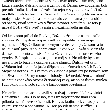
svätého Jozefa Freinademetza s tradičným odovzdaním misijného
kríža a mnoho ďalšieho som si zamiloval. Ďalším povzbudením boli
pre mňa ľudia, ktorí ma od začiatku tejto cesty podporovali či už
modlitbami alebo finančne. Som veľmi vďačný za týchto nadšencov
mojej misie. Viackrát sa dokonca stalo že mi mama podala obálku
od osoby, ktorú som nikdy v živote nevidel. Vravím si, že toto je
naozaj Božia vôľa, keď na mňa aj neznámi ľudia myslia.
Od kedy som prišiel do Bolívie, Božie požehnanie na mne stále
spočíva. Pán myslí naozaj na všetko a neprehliada ani moje
najmenšie túžby. Celkom úsmevným svedectvom je, že som sa tu
naučil variť pivo. Áno, dobre čítate. Pivo! Ako Slovák si viem rád
dať sem-tam tento zlatistý nápoj a vždy ma zaujímal proces jeho
výroby. Boh splnil dokonca aj tento môj sen. No nikdy by som
neveril, že to bude na opačnej strane planéty. Ďalším veľkým
zážitkom bola pre mňa jazda džípom po terénnych cestách Bolívie.
Stojac na korbe auta s vetrom vo vlasoch a priateľmi po bokoch som
si užíval tento úžasný moment slobody. Tiež nedokážem zabudnúť
na chuť exotického ovocia či domácej kávy, alebo na úsmev milých
ľudí okolo mňa. Toto sú moje každodenné požehnania.
Neprešiel ani mesiac a objavili sa tu dvaja nemeckí dobrovoľníci
Benjamin a Clara. Do nášho, teraz už trojčlenného tímu začali
pribúdať samé nové skúsenosti. Bolívia, krajina osláv, nás privítala
veľmi srdečne a pohostinne. Kúsok po kúsku sme sa zžívali s