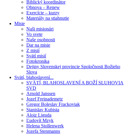
Biblický koordinátor
Obnova – Renew
Exercície – kurzy
Materiály na stiahnutie
Misie
Naši misionári
Vo svete
Naše osobnosti
Dar na misie
Z misií
Svätí misií
Fotokronika
Dejiny Slovenskej provincie Spoločnosti Božieho
Slova
Svätí, blahoslavení...
SVÄTÍ, BLAHOSLAVENÍ A BOŽÍ SLUHOVIA
SVD
Arnold Janssen
Jozef Freinademetz
Gregor Boleslav Frackoviak
Stanislav Kubista
Aloiz Liguda
Ľudovít Mzyk
Helena Stollenwerk
Jozefa Stenmanns