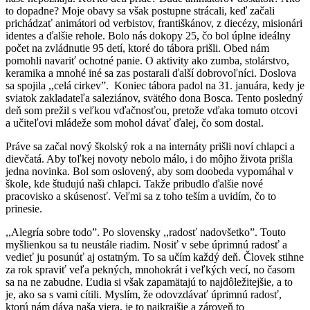
to dopadne? Moje obavy sa však postupne strácali, keď začali
prichádzať animátori od verbistov, františkánov, z diecézy, misionári
identes a ďalšie rehole. Bolo nás dokopy 25, čo bol úplne ideálny
počet na zvládnutie 95 detí, ktoré do tábora prišli. Obed nám
pomohli navariť ochotné panie. O aktivity ako zumba, stolárstvo,
keramika a mnohé iné sa zas postarali ďalší dobrovoľníci. Doslova
sa spojila ,,celá cirkev”. Koniec tábora padol na 31. januára, kedy je
sviatok zakladateľa saleziánov, svätého dona Bosca. Tento posledný
deň som prežil s veľkou vďačnosťou, pretože vďaka tomuto otcovi
a učiteľovi mládeže som mohol dávať ďalej, čo som dostal.
Práve sa začal nový školský rok a na internáty prišli noví chlapci a
dievčatá. Aby toľkej novoty nebolo málo, i do môjho života prišla
jedna novinka. Bol som oslovený, aby som doobeda vypomáhal v
škole, kde študujú naši chlapci. Takže pribudlo ďalšie nové
pracovisko a skúsenosť. Veľmi sa z toho teším a uvidím, čo to
prinesie.
,,Alegría sobre todo”. Po slovensky ,,radosť nadovšetko”. Touto
myšlienkou sa tu neustále riadim. Nosiť v sebe úprimnú radosť a
vedieť ju posunúť aj ostatným. To sa učím každý deň. Človek stihne
za rok spraviť veľa pekných, mnohokrát i veľkých vecí, no časom
sa na ne zabudne. Ľudia si však zapamätajú to najdôležitejšie, a to
je, ako sa s vami cítili. Myslím, že odovzdávať úprimnú radosť,
ktorú nám dáva naša viera, je to najkrajšie a zároveň to