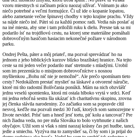
vzoru miestnych si začínam prácu naozaj užívať. Vnímam ju ako
niečo potrebné a veľmi formujúce. Či už ide o kopanie lopatou,
alebo zametanie večne špinavej chodby v tejto krajine prachu. Vždy
sa nájde niečo iné. Pátri sú za každú pomoc radi. Vedia nás poslať aj
na iné miesta, aby sme i tam priložili ruku k dielu. Presne tak sa mi
podarilo ísť na trojdňovú cestu, na ktorej sme materiálne pomáhali
dobrovoľným hasičom hasiacim nekonečné požiare v národnom
parku.
Ondrej Pešta, páter a môj priateľ, ma pozval sprevádzať ho na
jednom z jeho biblických kurzov blízko brazílskej hranice. Na tejto
ceste sa mi jeden večer podarilo mať stretnutie s mladými. Urobil
som im prezentáciu o misijnom dobrovoľníctve s nosnou
myšlienkou ,,Bohu nič nie je nemožné“. Ale prečo spomínam tieto
cesty? Nedokážem prestať myslieť na láskavé a otvorené náručie,
ktoré mi títo radostní Bolívčania ponúkli. Mám na nich obzvlášť
jednu veselú spomienku, ktorá mi ostala hlboko vrytá v srdci. Keď
mi jedna rehoľná sestra šla ukázať ich charitatívnu skupinu, zrovna
jej členka slávila narodeniny. Zo začiatku som sa popravde cítil
nesvoj, keďže ma pozvali medzi 30 ľudí, ktorých som samozrejme v
živote nevidel. Prísť tam a hneď jesť tortu, piť kolu a tancovať? Pre
nich žiadna veda, no pre mňa Slováka to bolo vytrhnutie z našich
obyčajov. Užil som si však s nimi naozaj krásny čas pri hudbe, tanci,
jedle a smiechu. Vyzýva ma to zamyslieť sa, či by som i ja prijal do
domu cudzinca ako hosťa. Vedel by som to urobiť tak radostne a