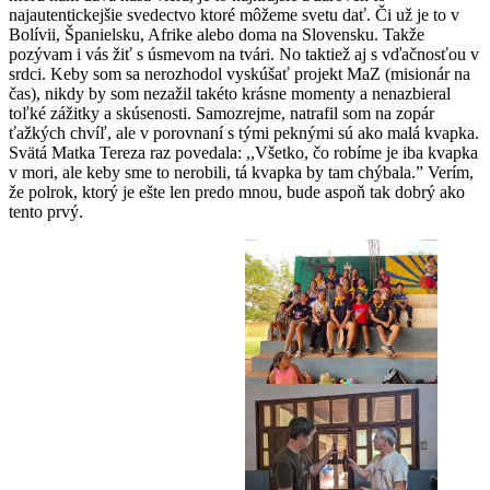
najautentickejšie svedectvo ktoré môžeme svetu dať. Či už je to v
Bolívii, Španielsku, Afrike alebo doma na Slovensku. Takže
pozývam i vás žiť s úsmevom na tvári. No taktiež aj s vďačnosťou v
srdci. Keby som sa nerozhodol vyskúšať projekt MaZ (misionár na
čas), nikdy by som nezažil takéto krásne momenty a nenazbieral
toľké zážitky a skúsenosti. Samozrejme, natrafil som na zopár
ťažkých chvíľ, ale v porovnaní s tými peknými sú ako malá kvapka.
Svätá Matka Tereza raz povedala: ,,Všetko, čo robíme je iba kvapka
v mori, ale keby sme to nerobili, tá kvapka by tam chýbala.” Verím,
že polrok, ktorý je ešte len predo mnou, bude aspoň tak dobrý ako
tento prvý.