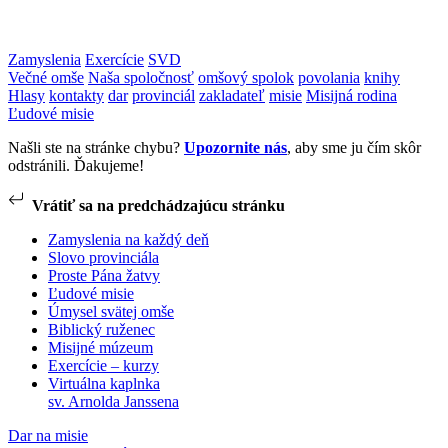
Zamyslenia
Exercície
SVD
Večné omše
Naša spoločnosť
omšový spolok
povolania
knihy
Hlasy
kontakty
dar
provinciál
zakladateľ
misie
Misijná rodina
Ľudové misie
Našli ste na stránke chybu?
Upozornite nás
, aby sme ju čím skôr
odstránili. Ďakujeme!
Vrátiť sa na predchádzajúcu stránku
Zamyslenia na každý deň
Slovo provinciála
Proste Pána žatvy
Ľudové misie
Úmysel svätej omše
Biblický ruženec
Misijné múzeum
Exercície – kurzy
Virtuálna kaplnka
sv. Arnolda Janssena
Dar na misie