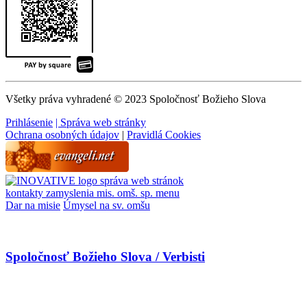
Všetky práva vyhradené © 2023 Spoločnosť Božieho Slova
Prihlásenie
| Správa web stránky
Ochrana osobných údajov
|
Pravidlá Cookies
správa web stránok
kontakty
zamyslenia
mis. omš. sp.
menu
Dar na misie
Úmysel na sv. omšu
Spoločnosť Božieho Slova / Verbisti