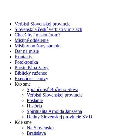
Verbisti Slovenskej provincie
Slovenskí a českí verbisti v misiách
Chceš byť misionárom?
Misijné oddelenie
Misijný omšový spolok
Dar na misie
Kontakty
Fotokronika
Proste Pána žatvy
Biblický ruženec
Exercície – kurzy
Kto sme
Spoločnosť Božieho Slova
Verbisti Slovenskej provincie
Poslanie
História
Spiritualita Arnolda Janssena
Dejiny Slovenskej provincie SVD
Kde sme
Na Slovensku
Bratislava