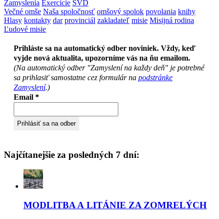
Zamyslenia
Exercície
SVD
Večné omše
Naša spoločnosť
omšový spolok
povolania
knihy
Hlasy
kontakty
dar
provinciál
zakladateľ
misie
Misijná rodina
Ľudové misie
Prihláste sa na automatický odber noviniek. Vždy, keď
vyjde nová aktualita, upozorníme vás na ňu emailom.
(Na automatický odber "Zamyslení na každy deň" je potrebné
sa prihlasiť samostatne cez formulár na
podstránke
Zamyslení
.)
Email
*
Najčítanejšie za posledných 7 dní:
MODLITBA A LITÁNIE ZA ZOMRELÝCH