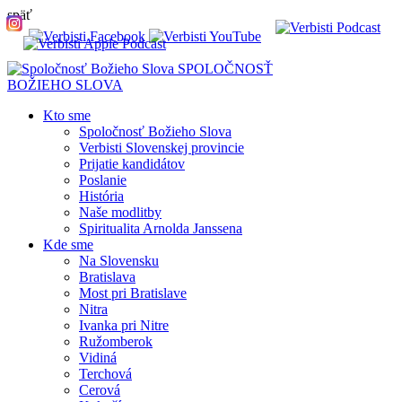
späť
SPOLOČNOSŤ
BOŽIEHO SLOVA
Kto sme
Spoločnosť Božieho Slova
Verbisti Slovenskej provincie
Prijatie kandidátov
Poslanie
História
Naše modlitby
Spiritualita Arnolda Janssena
Kde sme
Na Slovensku
Bratislava
Most pri Bratislave
Nitra
Ivanka pri Nitre
Ružomberok
Vidiná
Terchová
Cerová