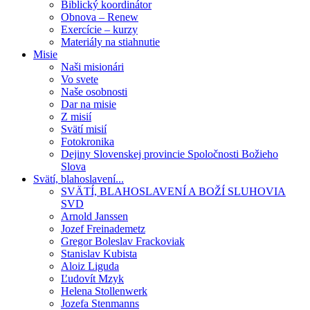
Biblický koordinátor
Obnova – Renew
Exercície – kurzy
Materiály na stiahnutie
Misie
Naši misionári
Vo svete
Naše osobnosti
Dar na misie
Z misií
Svätí misií
Fotokronika
Dejiny Slovenskej provincie Spoločnosti Božieho
Slova
Svätí, blahoslavení...
SVÄTÍ, BLAHOSLAVENÍ A BOŽÍ SLUHOVIA
SVD
Arnold Janssen
Jozef Freinademetz
Gregor Boleslav Frackoviak
Stanislav Kubista
Aloiz Liguda
Ľudovít Mzyk
Helena Stollenwerk
Jozefa Stenmanns