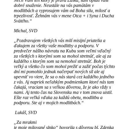
Nech Vám ten ktorý je pravá Láska, sám oplatí vaše
dobré snaženie. Neustále na vás pamätám v
modlitbách a vyprosujem vám od Boha silu, milosť a
trpezlivosť. Žehnám vás v mene Otca + i Syna i Ducha
Svätého.“
Michal, SVD
„Pozdravujem všetkých vás milí misijní priatelia a
ďakujem za všetky vaše modlitby a podporu. V
predvečer nášho návratu na Kubu som veľmi vďačný
za všetkých s ktorými som sa mohol stretnúť, ale aj za
každého s ktorým som sa nemohol stretnúť. Boh je
veľký a všetko čo som mohol prežiť a zažiť počas týchto
dní mi pomohlo jednak načerpať nových síl ale aj
upevniť vo viere, že sa o nás stará cez každého jedného
z vás. Aj napriek neľahkým podmienkam ktoré nás tam
čakajú, vraciam sa s veľkou dôverou, že je ako vždy s
nami. Aj tento čas na Slovensku ma v tom znova uistil.
Ešte raz veľká vďaka za každú obetu, modlitbu a
podporu. Ste aj v mojich modlitbách.“
Lukáš, SVD
„Za mrakmi
je moje milované slnko“ hovorila s dôverou bl. Zdenka