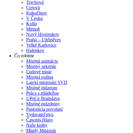
Terchová
Cerová
Kukučínov
V Česku
Kolín
Mimoň
Nový Hrozenkov
Praha – Uhříněves
Velké Karlovice
Halenkov
Čo robíme
Misijná animácia
Misijný sekretár
Ľudové misie
Misijná rodina
Laickí misionári SVD
Misijné múzeum
Práca s mládežou
UPeCe Bratislava
Misijné prázdniny
Pastorácia povolaní
Vydavateľstvo
Časopis Hlasy
Naše knihy
Mladý Misionár