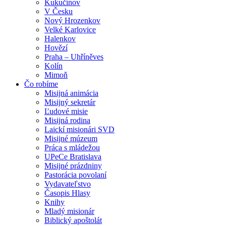
Kukučínov
V Česku
Nový Hrozenkov
Velké Karlovice
Halenkov
Hovězí
Praha – Uhříněves
Kolín
Mimoň
Čo robíme
Misijná animácia
Misijný sekretár
Ľudové misie
Misijná rodina
Laickí misionári SVD
Misijné múzeum
Práca s mládežou
UPeCe Bratislava
Misijné prázdniny
Pastorácia povolaní
Vydavateľstvo
Časopis Hlasy
Knihy
Mladý misionár
Biblický apoštolát