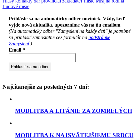
Hlasy
kontakty
dar
provinciál
zakladateľ
misie
Misijná rodina
Ľudové misie
Prihláste sa na automatický odber noviniek. Vždy, keď
vyjde nová aktualita, upozorníme vás na ňu emailom.
(Na automatický odber "Zamyslení na každy deň" je potrebné
sa prihlasiť samostatne cez formulár na
podstránke
Zamyslení
.)
Email
*
Najčítanejšie za posledných 7 dní:
MODLITBA A LITÁNIE ZA ZOMRELÝCH
MODLITBA K NAJSVÄTEJŠIEMU SRDCU