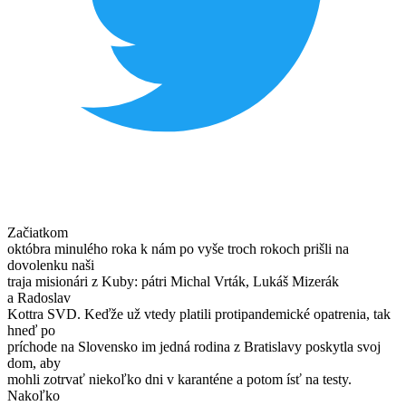
Začiatkom
októbra minulého roka k nám po vyše troch rokoch prišli na
dovolenku naši
traja misionári z Kuby: pátri Michal Vrták, Lukáš Mizerák
a Radoslav
Kottra SVD. Keďže už vtedy platili protipandemické opatrenia, tak
hneď po
príchode na Slovensko im jedná rodina z Bratislavy poskytla svoj
dom, aby
mohli zotrvať niekoľko dni v karanténe a potom ísť na testy.
Nakoľko