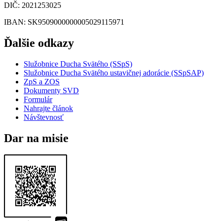
DIČ
: 2021253025
IBAN
: SK9509000000005029115971
Ďalšie odkazy
Služobnice Ducha Svätého (SSpS)
Služobnice Ducha Svätého ustavičnej adorácie (SSpSAP)
ZpS a ZOS
Dokumenty SVD
Formulár
Nahrajte článok
Návštevnosť
Dar na misie