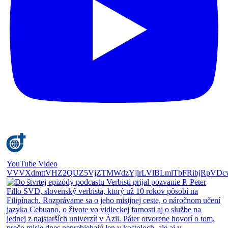
YouTube Video
VVVXdmttVHZ2QUZ5VjZTMWdzYjlrLVlBLmlTbFRibjRpVDc