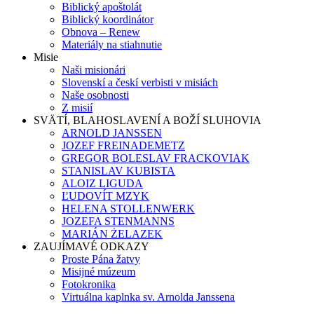
Biblický apoštolát
Biblický koordinátor
Obnova – Renew
Materiály na stiahnutie
Misie
Naši misionári
Slovenskí a českí verbisti v misiách
Naše osobnosti
Z misií
SVÄTÍ, BLAHOSLAVENÍ A BOŽÍ SLUHOVIA
ARNOLD JANSSEN
JOZEF FREINADEMETZ
GREGOR BOLESLAV FRACKOVIAK
STANISLAV KUBISTA
ALOIZ LIGUDA
ĽUDOVÍT MZYK
HELENA STOLLENWERK
JOZEFA STENMANNS
MARIÁN ŻELAZEK
ZAUJÍMAVÉ ODKAZY
Proste Pána žatvy
Misijné múzeum
Fotokronika
Virtuálna kaplnka sv. Arnolda Janssena