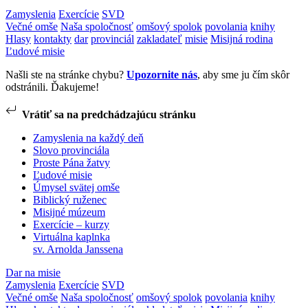
Zamyslenia
Exercície
SVD
Večné omše
Naša spoločnosť
omšový spolok
povolania
knihy
Hlasy
kontakty
dar
provinciál
zakladateľ
misie
Misijná rodina
Ľudové misie
Našli ste na stránke chybu?
Upozornite nás
, aby sme ju čím skôr
odstránili. Ďakujeme!
Vrátiť sa na predchádzajúcu stránku
Zamyslenia na každý deň
Slovo provinciála
Proste Pána žatvy
Ľudové misie
Úmysel svätej omše
Biblický ruženec
Misijné múzeum
Exercície – kurzy
Virtuálna kaplnka
sv. Arnolda Janssena
Dar na misie
Zamyslenia
Exercície
SVD
Večné omše
Naša spoločnosť
omšový spolok
povolania
knihy