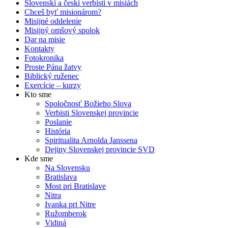
Slovenskí a českí verbisti v misiách
Chceš byť misionárom?
Misijné oddelenie
Misijný omšový spolok
Dar na misie
Kontakty
Fotokronika
Proste Pána žatvy
Biblický ruženec
Exercície – kurzy
Kto sme
Spoločnosť Božieho Slova
Verbisti Slovenskej provincie
Poslanie
História
Spiritualita Arnolda Janssena
Dejiny Slovenskej provincie SVD
Kde sme
Na Slovensku
Bratislava
Most pri Bratislave
Nitra
Ivanka pri Nitre
Ružomberok
Vidiná