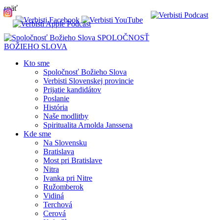
späť
SPOLOČNOSŤ
BOŽIEHO SLOVA
Kto sme
Spoločnosť Božieho Slova
Verbisti Slovenskej provincie
Prijatie kandidátov
Poslanie
História
Naše modlitby
Spiritualita Arnolda Janssena
Kde sme
Na Slovensku
Bratislava
Most pri Bratislave
Nitra
Ivanka pri Nitre
Ružomberok
Vidiná
Terchová
Cerová