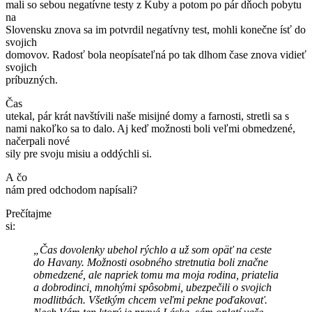
mali so sebou negatívne testy z Kuby a potom po pár dňoch pobytu
na
Slovensku znova sa im potvrdil negatívny test, mohli konečne ísť do
svojich
domovov. Radosť bola neopísateľná po tak dlhom čase znova vidieť
svojich
príbuzných.
Čas
utekal, pár krát navštívili naše misijné domy a farnosti, stretli sa s
nami nakoľko sa to dalo. Aj keď možnosti boli veľmi obmedzené,
načerpali nové
sily pre svoju misiu a oddýchli si.
A čo
nám pred odchodom napísali?
Prečítajme
si:
„Čas dovolenky ubehol rýchlo a už som opäť na ceste
do Havany. Možnosti osobného stretnutia boli značne
obmedzené, ale napriek tomu ma moja rodina, priatelia
a dobrodinci, mnohými spôsobmi, ubezpečili o svojich
modlitbách. Všetkým chcem veľmi pekne poďakovať.