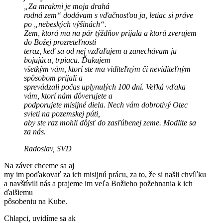
„Za mrakmi je moja drahá
rodná zem“ dodávam s vďačnosťou ja, letiac si práve
po „nebeských výšinách“.
Zem, ktorá ma na pár týždňov prijala a ktorú zverujem
do Božej prozreteľnosti
teraz, keď sa od nej vzďaľujem a zanechávam ju
bojujúcu, trpiacu. Ďakujem
všetkým vám, ktorí ste ma viditeľným či neviditeľným
spôsobom prijali a
sprevádzali počas uplynulých 100 dní. Veľká vďaka
vám, ktorí nám dôverujete a
podporujete misijné diela. Nech vám dobrotivý Otec
svieti na pozemskej púti,
aby ste raz mohli dôjsť do zasľúbenej zeme. Modlite sa
za nás.
Radoslav, SVD
Na záver chceme sa aj
my im poďakovať za ich misijnú prácu, za to, že si našli chvíľku
a navštívili nás a prajeme im veľa Božieho požehnania k ich
ďalšiemu
pôsobeniu na Kube.
Chlapci, uvidíme sa ak