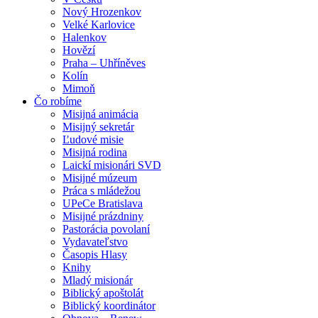
Nový Hrozenkov
Velké Karlovice
Halenkov
Hovězí
Praha – Uhříněves
Kolín
Mimoň
Čo robíme
Misijná animácia
Misijný sekretár
Ľudové misie
Misijná rodina
Laickí misionári SVD
Misijné múzeum
Práca s mládežou
UPeCe Bratislava
Misijné prázdniny
Pastorácia povolaní
Vydavateľstvo
Časopis Hlasy
Knihy
Mladý misionár
Biblický apoštolát
Biblický koordinátor