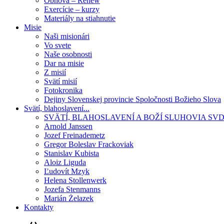
Obnova – Renew
Exercície – kurzy
Materiály na stiahnutie
Misie
Naši misionári
Vo svete
Naše osobnosti
Dar na misie
Z misií
Svätí misií
Fotokronika
Dejiny Slovenskej provincie Spoločnosti Božieho Slova
Svätí, blahoslavení...
SVÄTÍ, BLAHOSLAVENÍ A BOŽÍ SLUHOVIA SV
Arnold Janssen
Jozef Freinademetz
Gregor Boleslav Frackoviak
Stanislav Kubista
Aloiz Liguda
Ľudovít Mzyk
Helena Stollenwerk
Jozefa Stenmanns
Marián Żelazek
Kontakty