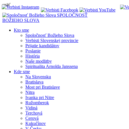
späť
SPOLOČNOSŤ
BOŽIEHO SLOVA
Kto sme
Spoločnosť Božieho Slova
Verbisti Slovenskej provincie
Prijatie kandidátov
Poslanie
História
Naše modlitby
Spiritualita Arnolda Janssena
Kde sme
Na Slovensku
Bratislava
Most pri Bratislave
Nitra
Ivanka pri Nitre
Ružomberok
Vidiná
Terchová
Cerová
Kukučínov
V Česku