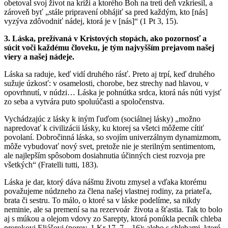
obetoval svoj život na kríži a ktorého Boh na tretí deň vzkriesil, a
zároveň byť „stále pripravení obhájiť sa pred každým, kto [nás]
vyzýva zdôvodniť nádej, ktorá je v [nás]“ (1 Pt 3, 15).
3. Láska, prežívaná v Kristových stopách, ako pozornosť a
súcit voči každému človeku, je tým najvyšším prejavom našej
viery a našej nádeje.
Láska sa raduje, keď vidí druhého rásť. Preto aj trpí, keď druhého
sužuje úzkosť: v osamelosti, chorobe, bez strechy nad hlavou, v
opovrhnutí, v núdzi… Láska je pohnútka srdca, ktorá nás núti vyjsť
zo seba a vytvára puto spoluúčasti a spoločenstva.
Vychádzajúc z lásky k iným ľuďom (sociálnej lásky) „možno
napredovať k civilizácii lásky, ku ktorej sa všetci môžeme cítiť
povolaní. Dobročinná láska, so svojím univerzálnym dynamizmom,
môže vybudovať nový svet, pretože nie je sterilným sentimentom,
ale najlepším spôsobom dosiahnutia účinných ciest rozvoja pre
všetkých“ (Fratelli tutti, 183).
Láska je dar, ktorý dáva nášmu životu zmysel a vďaka ktorému
považujeme núdzneho za člena našej vlastnej rodiny, za priateľa,
brata či sestru. To málo, o ktoré sa v láske podelíme, sa nikdy
neminie, ale sa premení sa na rezervoár života a šťastia. Tak to bolo
aj s múkou a olejom vdovy zo Sarepty, ktorá ponúkla pecník chleba
prorokovi Eliášovi (porov. 1 Kr 17, 7 – 16); alebo s chlebami, ktoré