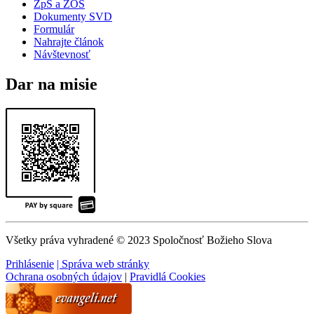
ZpS a ZOS
Dokumenty SVD
Formulár
Nahrajte článok
Návštevnosť
Dar na misie
Všetky práva vyhradené © 2023 Spoločnosť Božieho Slova
Prihlásenie
| Správa web stránky
Ochrana osobných údajov
|
Pravidlá Cookies