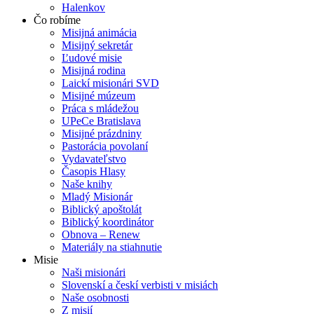
Halenkov
Čo robíme
Misijná animácia
Misijný sekretár
Ľudové misie
Misijná rodina
Laickí misionári SVD
Misijné múzeum
Práca s mládežou
UPeCe Bratislava
Misijné prázdniny
Pastorácia povolaní
Vydavateľstvo
Časopis Hlasy
Naše knihy
Mladý Misionár
Biblický apoštolát
Biblický koordinátor
Obnova – Renew
Materiály na stiahnutie
Misie
Naši misionári
Slovenskí a českí verbisti v misiách
Naše osobnosti
Z misií