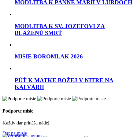
MODLITBA K PANNE MÁRII V LURDOCH
MODLITBA K SV. JOZEFOVI ZA
BLAŽENÚ SMRŤ
MISIE BOROMLAK 2026
PÚŤ K MATKE BOŽEJ V NITRE NA
KALVÁRII
Podporte misie
Každý dar prináša nádej.
Dar na misie