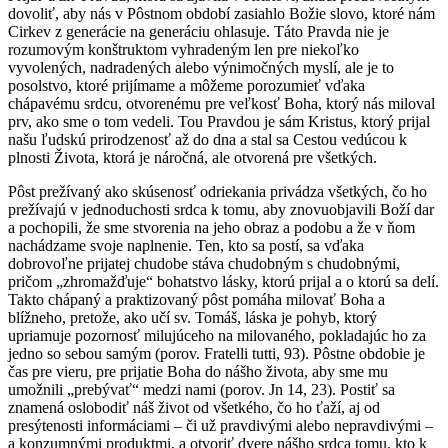
dovoliť, aby nás v Pôstnom období zasiahlo Božie slovo, ktoré nám
Cirkev z generácie na generáciu ohlasuje. Táto Pravda nie je
rozumovým konštruktom vyhradeným len pre niekoľko
vyvolených, nadradených alebo výnimočných myslí, ale je to
posolstvo, ktoré prijímame a môžeme porozumieť vďaka
chápavému srdcu, otvorenému pre veľkosť Boha, ktorý nás miloval
prv, ako sme o tom vedeli. Tou Pravdou je sám Kristus, ktorý prijal
našu ľudskú prirodzenosť až do dna a stal sa Cestou vedúcou k
plnosti Života, ktorá je náročná, ale otvorená pre všetkých.
Pôst prežívaný ako skúsenosť odriekania privádza všetkých, čo ho
prežívajú v jednoduchosti srdca k tomu, aby znovuobjavili Boží dar
a pochopili, že sme stvorenia na jeho obraz a podobu a že v ňom
nachádzame svoje naplnenie. Ten, kto sa postí, sa vďaka
dobrovoľne prijatej chudobe stáva chudobným s chudobnými,
pričom „zhromažďuje“ bohatstvo lásky, ktorú prijal a o ktorú sa delí.
Takto chápaný a praktizovaný pôst pomáha milovať Boha a
blížneho, pretože, ako učí sv. Tomáš, láska je pohyb, ktorý
upriamuje pozornosť milujúceho na milovaného, pokladajúc ho za
jedno so sebou samým (porov. Fratelli tutti, 93). Pôstne obdobie je
čas pre vieru, pre prijatie Boha do nášho života, aby sme mu
umožnili „prebývať“ medzi nami (porov. Jn 14, 23). Postiť sa
znamená oslobodiť náš život od všetkého, čo ho ťaží, aj od
presýtenosti informáciami – či už pravdivými alebo nepravdivými –
a konzumnými produktmi, a otvoriť dvere nášho srdca tomu, kto k