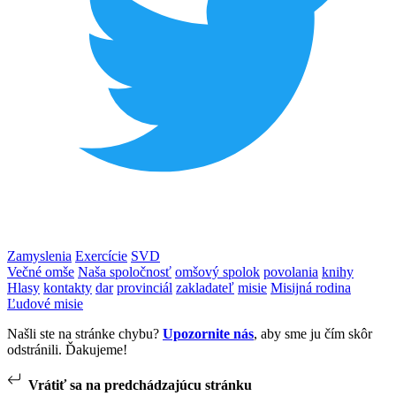
Zamyslenia
Exercície
SVD
Večné omše
Naša spoločnosť
omšový spolok
povolania
knihy
Hlasy
kontakty
dar
provinciál
zakladateľ
misie
Misijná rodina
Ľudové misie
Našli ste na stránke chybu?
Upozornite nás
, aby sme ju čím skôr
odstránili. Ďakujeme!
Vrátiť sa na predchádzajúcu stránku