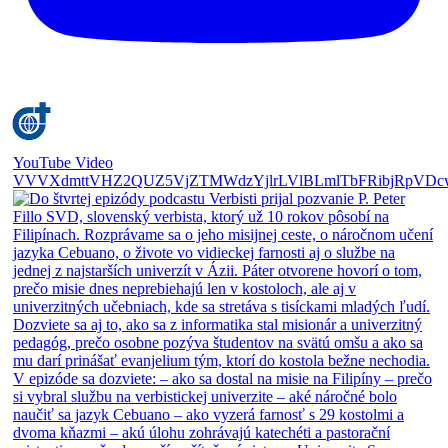
YouTube Video
VVVXdmttVHZ2QUZ5VjZTMWdzYjlrLVlBLmlTbFRibjRpVDc