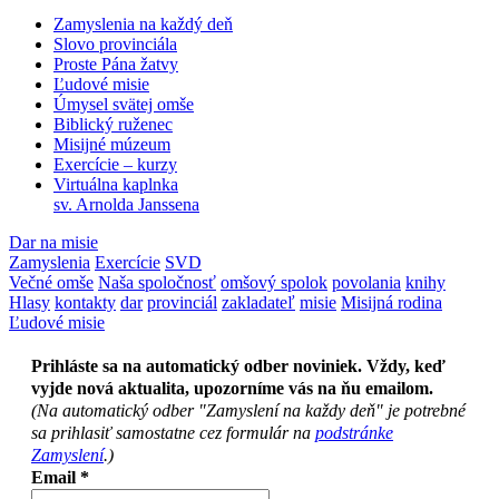
Zamyslenia na každý deň
Slovo provinciála
Proste Pána žatvy
Ľudové misie
Úmysel svätej omše
Biblický ruženec
Misijné múzeum
Exercície – kurzy
Virtuálna kaplnka
sv. Arnolda Janssena
Dar na misie
Zamyslenia
Exercície
SVD
Večné omše
Naša spoločnosť
omšový spolok
povolania
knihy
Hlasy
kontakty
dar
provinciál
zakladateľ
misie
Misijná rodina
Ľudové misie
Prihláste sa na automatický odber noviniek. Vždy, keď
vyjde nová aktualita, upozorníme vás na ňu emailom.
(Na automatický odber "Zamyslení na každy deň" je potrebné
sa prihlasiť samostatne cez formulár na
podstránke
Zamyslení
.)
Email
*