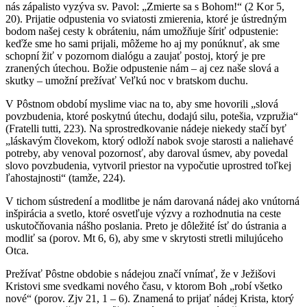
nás zápalisto vyzýva sv. Pavol: „Zmierte sa s Bohom!“ (2 Kor 5,
20). Prijatie odpustenia vo sviatosti zmierenia, ktoré je ústredným
bodom našej cesty k obráteniu, nám umožňuje šíriť odpustenie:
keďže sme ho sami prijali, môžeme ho aj my ponúknuť, ak sme
schopní žiť v pozornom dialógu a zaujať postoj, ktorý je pre
zranených útechou. Božie odpustenie nám – aj cez naše slová a
skutky – umožní prežívať Veľkú noc v bratskom duchu.
V Pôstnom období myslime viac na to, aby sme hovorili „slová
povzbudenia, ktoré poskytnú útechu, dodajú silu, potešia, vzpružia“
(Fratelli tutti, 223). Na sprostredkovanie nádeje niekedy stačí byť
„láskavým človekom, ktorý odloží nabok svoje starosti a naliehavé
potreby, aby venoval pozornosť, aby daroval úsmev, aby povedal
slovo povzbudenia, vytvoril priestor na vypočutie uprostred toľkej
ľahostajnosti“ (tamže, 224).
V tichom sústredení a modlitbe je nám darovaná nádej ako vnútorná
inšpirácia a svetlo, ktoré osvetľuje výzvy a rozhodnutia na ceste
uskutočňovania nášho poslania. Preto je dôležité ísť do ústrania a
modliť sa (porov. Mt 6, 6), aby sme v skrytosti stretli milujúceho
Otca.
Prežívať Pôstne obdobie s nádejou značí vnímať, že v Ježišovi
Kristovi sme svedkami nového času, v ktorom Boh „robí všetko
nové“ (porov. Zjv 21, 1 – 6). Znamená to prijať nádej Krista, ktorý