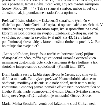
Ježiš požehnal, lámal a dával učeníkom, aby ich rozdali zástupom
(porov. Mk 6, 30 – 44). Tak sa stane aj s našou, malou či veľkou
almužnou, ak ju ponúkneme s radosťou a úprimne.
Prežívať Pôstne obdobie v láske značí starať sa o tých, čo v
dôsledku pandémie Covidu-19 trpia, sú opustení alebo ustráchaní. V
situácii veľkej neistoty ohľadom zajtrajška si spomeňme na slová,
ktorými sa Boh obracia na svojho Služobníka: „Neboj sa, veď ťa
vykúpim, po mene ťa zavolám ty si môj“ (Iz 43, 1) a v láske
ponúknime aj slová nádeje, ktoré umožnia druhému pocítiť, že Boh
ho miluje ako svoje dieťa.
„Len s pohľadom, ktorý láska rozšíri za horizont, ktorý prijíma
dôstojnosť druhého, môžu byť chudobní uznaní a ocenení v ich
nesmiernej dôstojnosti, úcte k ich vlastnému štýlu a kultúre, a tak
skutočne integrovaní do spoločnosti“ (Fratelli tutti, 187).
Drahí bratia a sestry, každá etapa života je časom, aby sme verili,
dúfali a milovali. Táto výzva prežívať Pôstne obdobie ako cestu
obrátenia, modlitby a delenia sa o naše dobrá, nech nám v našej
komunitnej i osobnej pamäti pomôže oživiť vieru pochádzajúcu od
živého Krista, nádej roznecovanú dychom Ducha Svätého a lásku,
ktorej nevyčerpateľným zdrojom je milosrdné Otcovo Srdce.
Mária, Matka Spasiteľa, verná pod krížom i v srdci Cirkvi, nech