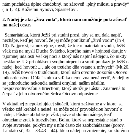
nám prichádza úplne chudobný, no zároveň „plný milosti a pravdy“
(Jn 1,14): Božiemu Synovi, Spasiteľovi.
2. Nádej je ako „živá voda“, ktorá nám umožňuje pokračovať
na našej ceste.
Samaritánka, ktorú Ježiš pri studni prosí, aby sa mu dala napiť,
nechápe, keď jej hovorí, že jej môže ponúknuť „živú vodu“ (Jn 4,
10). Najprv si, samozrejme, myslí, že ide o materiálnu vodu, Ježiš
však má na mysli Ducha Svätého, ktorého nám v hojnosti daruje v
tajomnej udalosti Veľkej noci a ktorý nás naplní nádejou, čo nikdy
nesklame. Už pri ohlásení svojho utrpenia a smrti poukazuje Ježiš na
nádej, keď hovorí: „…ale on tretieho dňa vstane z mŕtvych“ (Mt 20,
19). Ježiš hovorí o budúcnosti, ktorú nám otvorilo dokorán Otcovo
milosrdenstvo. Dúfať s ním a vďaka nemu znamená veriť, že dejiny
sa jednoducho nekončia našimi omylmi, naším násilím,
nespravodlivosťou a hriechom, ktorý ukrižuje Lásku. Znamená to
čerpať z jeho otvoreného Srdca Otcovo odpustenie.
V aktuálnej znepokojujúcej situácii, ktorú zažívame a v ktorej sa
všetko zdá krehké a neisté, sa môže zdať provokáciou hovoriť o
nádeji. Pôstne obdobie je však práve obdobím nádeje, keď
obraciame zrak k trpezlivému Bohu, ktorý sa neprestajne stará o
svoje stvorenie, pokým my s ním často zle zaobchádzame (porov.
Laudato siʼ, 32 – 33.43 – 44). Ide o nádej na zmierenie, ku ktorému