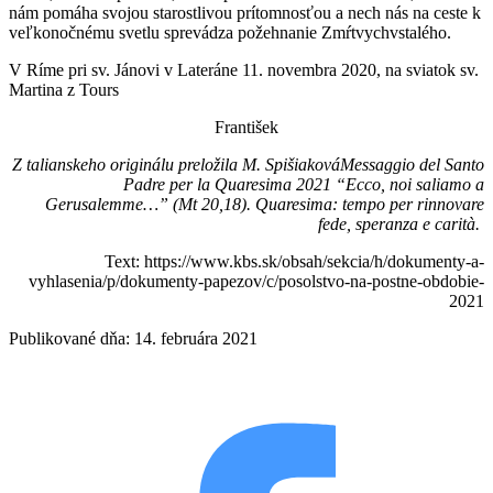
nám pomáha svojou starostlivou prítomnosťou a nech nás na ceste k
veľkonočnému svetlu sprevádza požehnanie Zmŕtvychvstalého.
V Ríme pri sv. Jánovi v Lateráne 11. novembra 2020, na sviatok sv.
Martina z Tours
František
Z talianskeho originálu preložila M. SpišiakováMessaggio del Santo
Padre per la Quaresima 2021 “Ecco, noi saliamo a
Gerusalemme…” (Mt 20,18). Quaresima: tempo per rinnovare
fede, speranza e carità.
Text: https://www.kbs.sk/obsah/sekcia/h/dokumenty-a-
vyhlasenia/p/dokumenty-papezov/c/posolstvo-na-postne-obdobie-
2021
Publikované dňa: 14. februára 2021