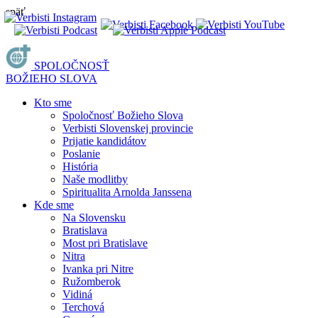
späť
SPOLOČNOSŤ
BOŽIEHO SLOVA
Kto sme
Spoločnosť Božieho Slova
Verbisti Slovenskej provincie
Prijatie kandidátov
Poslanie
História
Naše modlitby
Spiritualita Arnolda Janssena
Kde sme
Na Slovensku
Bratislava
Most pri Bratislave
Nitra
Ivanka pri Nitre
Ružomberok
Vidiná
Terchová