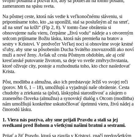
svojho poslania a pozval ich, aby sa podieľali na tomto poslaní,
zameranom na spásu sveta.
Na pôstnej ceste, ktorá nás vedie k veľkonočnému sláveniu, si
pripomíname toho, kto „sa uponížil, stal sa poslušným až na smrť,
až na smrť na kríži“ (Flp 2, 8). V tomto čase obrátenia si
obnovujeme našu vieru, čerpáme „živú vodu“ nádeje a s otvoreným
srdcom prijímame Božiu lásku, ktorá nás premieňa na bratov a
sestry v Kristovi. V predvečer Veľkej noci si obnovíme svoje krstné
sľuby, aby sme sa pôsobením Ducha Svätého znovuzrodili ako noví
muži a nové ženy. Avšak už cesta Pôstnym obdobím, ale aj celé
kresťanské putovanie životom, sa deje vo svetle zmŕtvychvstania,
ktoré oživuje city, postoje a rozhodnutia toho, kto chce nasledovať
Krista.
Pôst, modlitba a almužna, ako ich predstavuje Ježiš vo svojej reči
(porov. Mt 6, 1 – 18), umožňujú a vyjadrujú naše obrátenie. Cesta
chudoby a zriekania sa (pôst), láskyplná starostlivosť a záujem o
zraneného človeka (almužna) a synovský dialóg s Otcom (modlitba)
nám umožňujú konkrétne uskutočňovať úprimnú vieru, živú nádej a
činorodú lásku.
1. Viera nás pozýva, aby sme prijali Pravdu a stali sa jej
svedkami pred Bohom a všetkými našimi bratmi a sestrami.
Prijať a žiť Pravdu, ktorá sa zjavila v Kristovi, značí predovšetkým