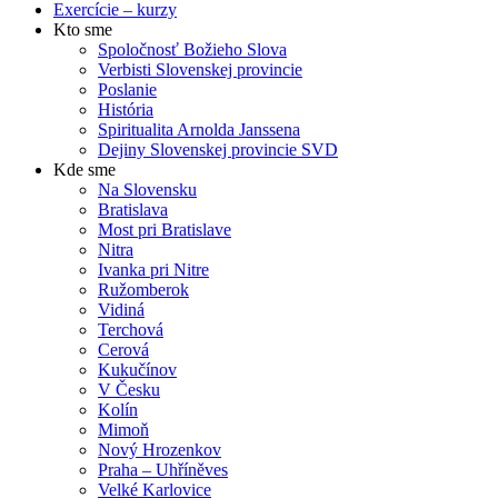
Exercície – kurzy
Kto sme
Spoločnosť Božieho Slova
Verbisti Slovenskej provincie
Poslanie
História
Spiritualita Arnolda Janssena
Dejiny Slovenskej provincie SVD
Kde sme
Na Slovensku
Bratislava
Most pri Bratislave
Nitra
Ivanka pri Nitre
Ružomberok
Vidiná
Terchová
Cerová
Kukučínov
V Česku
Kolín
Mimoň
Nový Hrozenkov
Praha – Uhříněves
Velké Karlovice