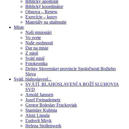
Biblický apoštolát
Biblický koordinátor
Obnova – Renew
Exercície – kurzy
Materiály na stiahnutie
Misie
Naši misionári
Vo svete
Naše osobnosti
Dar na misie
Z misií
Svätí misií
Fotokronika
Dejiny Slovenskej provincie Spoločnosti Božieho
Slova
Svätí, blahoslavení...
SVÄTÍ, BLAHOSLAVENÍ A BOŽÍ SLUHOVIA
SVD
Arnold Janssen
Jozef Freinademetz
Gregor Boleslav Frackoviak
Stanislav Kubista
Aloiz Liguda
Ľudovít Mzyk
Helena Stollenwerk