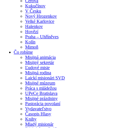
Cerová
Kukučínov
V Česku
Nový Hrozenkov
Velké Karlovice
Halenkov
Hovězí
Praha – Uhříněves
Kolín
Mimoň
Čo robíme
Misijná animácia
Misijný sekretár
Ľudové misie
Misijná rodina
Laickí misionári SVD
Misijné múzeum
Práca s mládežou
UPeCe Bratislava
Misijné prázdniny
Pastorácia povolaní
Vydavateľstvo
Časopis Hlasy
Knihy
Mladý misionár