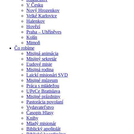
V Česku
Nový Hrozenkov
Velké Karlovice
Halenkov
Hovězí
Praha – Uhříněves
Kolín
Mimoň
Čo robíme
Misijná animácia
Misijný sekretár
Ľudové misie
Misijná rodina
Laickí misionári SVD
Misijné múzeum
Práca s mládežou
UPeCe Bratislava
Misijné prázdniny
Pastorácia povolaní
Vydavateľstvo
Časopis Hlasy
Knihy
Mladý misionár
Biblický apoštolát