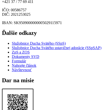
+421 37 / 77 69 411
IČO
: 00586757
DIČ
: 2021253025
IBAN
: SK9509000000005029115971
Ďalšie odkazy
Služobnice Ducha Svätého (SSpS)
Služobnice Ducha Svätého ustavičnej adorácie (SSpSAP)
ZpS a ZOS
Dokumenty SVD
Formulár
Nahrajte článok
Návštevnosť
Dar na misie