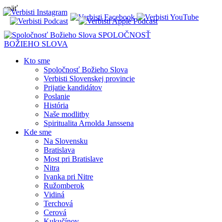
späť
SPOLOČNOSŤ
BOŽIEHO SLOVA
Kto sme
Spoločnosť Božieho Slova
Verbisti Slovenskej provincie
Prijatie kandidátov
Poslanie
História
Naše modlitby
Spiritualita Arnolda Janssena
Kde sme
Na Slovensku
Bratislava
Most pri Bratislave
Nitra
Ivanka pri Nitre
Ružomberok
Vidiná
Terchová
Cerová
Kukučínov