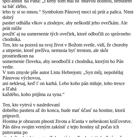
spoľahnúť na Pána: „I keby som mal ísť tmavou dolinou, nebudem
sa báť zlého,
lebo ty si so mnou.“ Symbolom Pánovej moci sú prút a palica. Nimi
dobrý
pastier odháňa vlkov a zlodejov, aby neškodil jeho ovečkám. Ale
prút môže
použiť aj na usmernenie tých ovečiek, ktoré odbočili zo správneho
chodníka.
Ten, kto sa pozerá na svoj život v Božom svetle, vidí, že choroby
a utrpenie, ktoré prežíva, nemusia byť trestom, ale skôr
prostriedkom na
usmernenie človeka, aby neodbočil z chodníka, ktorým ho Pán
vedie.
V tom zmysle píše autor Listu Hebrejom: „Syn môj, nepohŕdaj
Pánovou výchovou,
ani neklesaj, keď ť on karhá. Lebo koho pán miluje, toho tresce
a šľahá
každého, koho prijíma za syna.“
Ten, kto vytrvá v nasledovaní
dobrého pastiera až do konca, bude mať účasť na hostine, ktorú
pripravil.
Hostina je obrazom plnosti života a šťastia v nebeskom kráľovstve.
Pán dáva svojim verným zakúsiť z tejto hostiny už počas ich
putovania po