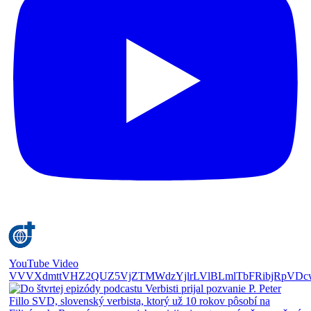
YouTube Video
VVVXdmttVHZ2QUZ5VjZTMWdzYjlrLVlBLmlTbFRibjRpVDc