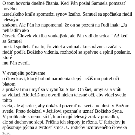
O tom hovoria dnešné čítania. Keď Pán poslal Samuela pomazať
nového
izraelského kráľa spomedzi synov Izaiho, Samuel sa spočiatku riadil
telesným
zrakom. Ale Pán ho napomenul, že on sa pozerá na ľudí inak: „Ja
nehľadím ako
človek. Človek vidí iba vonkajšok, ale Pán vidí do srdca.“ Až keď
sa Samuel
prestal spoliehať na to, čo videl a vnímal ako správne a začal sa
riadiť podľa Božieho videnia, rozhodol sa správne a splnil poslanie,
ktoré
mu Pán zveril.
V evanjeliu počúvame
o človekovi, ktorý bol od narodenia slepý. Ježiš mu potrel oči
blatom
a prikázal mu umyť sa v rybníku Siloe. On šiel, umyl sa a vrátil
sa vidiaci. Ale Ježiš mu otvoril nielen telesné oči, aby videl svetlo
tohto
sveta, ale aj srdce, aby dokázal pozerať na svet a udalosti v Božom
svetle. Preto dokázal v Ježišovi spoznať a uznať Božieho Syna.
V protiklade k nemu sú tí, ktorí majú telesný zrak v poriadku,
ale sú duchovne slepí. Príčina ich slepoty je rôzna. U farizejov ju
spôsobuje pýcha a tvrdosť srdca. U rodičov uzdraveného človeka
zasa