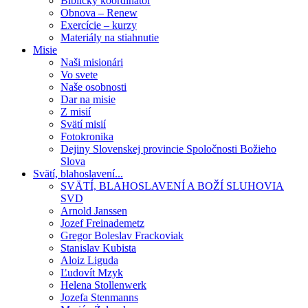
Biblický koordinátor
Obnova – Renew
Exercície – kurzy
Materiály na stiahnutie
Misie
Naši misionári
Vo svete
Naše osobnosti
Dar na misie
Z misií
Svätí misií
Fotokronika
Dejiny Slovenskej provincie Spoločnosti Božieho
Slova
Svätí, blahoslavení...
SVÄTÍ, BLAHOSLAVENÍ A BOŽÍ SLUHOVIA
SVD
Arnold Janssen
Jozef Freinademetz
Gregor Boleslav Frackoviak
Stanislav Kubista
Aloiz Liguda
Ľudovít Mzyk
Helena Stollenwerk
Jozefa Stenmanns