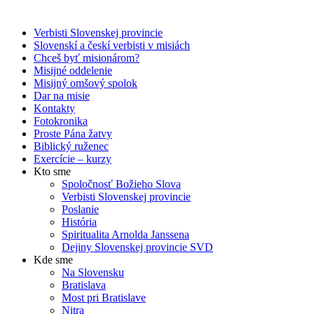
Verbisti Slovenskej provincie
Slovenskí a českí verbisti v misiách
Chceš byť misionárom?
Misijné oddelenie
Misijný omšový spolok
Dar na misie
Kontakty
Fotokronika
Proste Pána žatvy
Biblický ruženec
Exercície – kurzy
Kto sme
Spoločnosť Božieho Slova
Verbisti Slovenskej provincie
Poslanie
História
Spiritualita Arnolda Janssena
Dejiny Slovenskej provincie SVD
Kde sme
Na Slovensku
Bratislava
Most pri Bratislave
Nitra