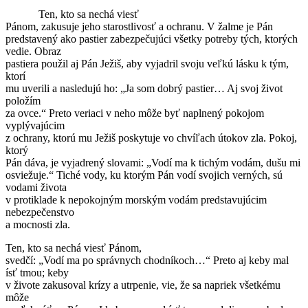
Ten, kto sa nechá viesť
Pánom, zakusuje jeho starostlivosť a ochranu. V žalme je Pán
predstavený ako pastier zabezpečujúci všetky potreby tých, ktorých
vedie. Obraz
pastiera použil aj Pán Ježiš, aby vyjadril svoju veľkú lásku k tým,
ktorí
mu uverili a nasledujú ho: „Ja som dobrý pastier… Aj svoj život
položím
za ovce.“ Preto veriaci v neho môže byť naplnený pokojom
vyplývajúcim
z ochrany, ktorú mu Ježiš poskytuje vo chvíľach útokov zla. Pokoj,
ktorý
Pán dáva, je vyjadrený slovami: „Vodí ma k tichým vodám, dušu mi
osviežuje.“ Tiché vody, ku ktorým Pán vodí svojich verných, sú
vodami života
v protiklade k nepokojným morským vodám predstavujúcim
nebezpečenstvo
a mocnosti zla.
Ten, kto sa nechá viesť Pánom,
svedčí: „Vodí ma po správnych chodníkoch…“ Preto aj keby mal
ísť tmou; keby
v živote zakusoval krízy a utrpenie, vie, že sa napriek všetkému
môže