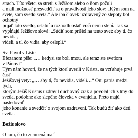
strach. Títo všetci sa stretli s Ježišom alebo o ňom počuli
a mali možnosť presvedčiť sa o pravdivosti jeho slov: „Kým som na
svete, som svetlo sveta.“ Ale iba človek uzdravený zo slepoty bol
ochotný
prijať toto svetlo, ostatní a rozhodli ostať voči nemu slepí. Tak sa
vypĺňajú Ježišove slová: „Súdiť som prišiel na tento svet: aby tí, čo
nevidia,
videli, a tí, čo vidia, aby oslepli.“
Sv. Pavol v Liste
Efezanom píše: „… kedysi ste boli tmou, ale teraz ste svetlom
v Pánovi“.
Tým nám hovorí, že na tých ktorí uverili v Krista, sa vzťahuje prvá
časť
Ježišovej vety: „… aby tí, čo nevidia, videli…“ Oni patria medzi
tých,
ktorým Ježiš Kristus uzdravil duchovný zrak a povolal ich z tmy do
svetla, podobne ako slepého človeka v evanjeliu. Preto majú
nasledovať
jeho konanie a svedčiť o svojom uzdravení. Tak budú žiť ako deti
svetla.
Božie slovo
O tom, čo to znamená mať