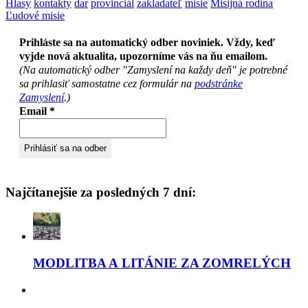
Hlasy
kontakty
dar
provinciál
zakladateľ
misie
Misijná rodina
Ľudové misie
Prihláste sa na automatický odber noviniek. Vždy, keď
vyjde nová aktualita, upozorníme vás na ňu emailom.
(Na automatický odber "Zamyslení na každy deň" je potrebné
sa prihlasiť samostatne cez formulár na
podstránke
Zamyslení
.)
Email
*
Najčítanejšie za posledných 7 dní:
MODLITBA A LITÁNIE ZA ZOMRELÝCH