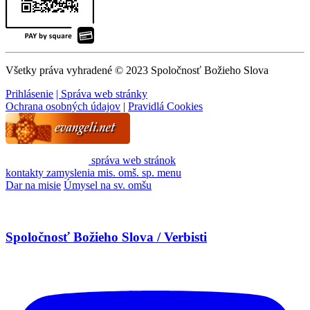
Všetky práva vyhradené © 2023 Spoločnosť Božieho Slova
Prihlásenie
| Správa web stránky
Ochrana osobných údajov
|
Pravidlá Cookies
správa web stránok
kontakty
zamyslenia
mis. omš. sp.
menu
Dar na misie
Úmysel na sv. omšu
Spoločnosť Božieho Slova / Verbisti