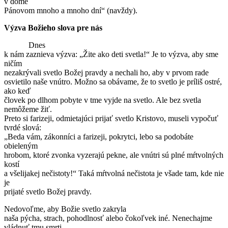
v dome
Pánovom mnoho a mnoho dní“ (navždy).
Výzva Božieho slova pre nás
Dnes
k nám zaznieva výzva: „Žite ako deti svetla!“ Je to výzva, aby sme
ničím
nezakrývali svetlo Božej pravdy a nechali ho, aby v prvom rade
osvietilo naše vnútro. Možno sa obávame, že to svetlo je príliš ostré,
ako keď
človek po dlhom pobyte v tme vyjde na svetlo. Ale bez svetla
nemôžeme žiť.
Preto si farizeji, odmietajúci prijať svetlo Kristovo, museli vypočuť
tvrdé slová:
„Beda vám, zákonníci a farizeji, pokrytci, lebo sa podobáte
obieleným
hrobom, ktoré zvonka vyzerajú pekne, ale vnútri sú plné mŕtvolných
kostí
a všelijakej nečistoty!“ Taká mŕtvolná nečistota je všade tam, kde nie
je
prijaté svetlo Božej pravdy.
Nedovoľme, aby Božie svetlo zakryla
naša pýcha, strach, pohodlnosť alebo čokoľvek iné. Nenechajme
vládnuť tmu smrti