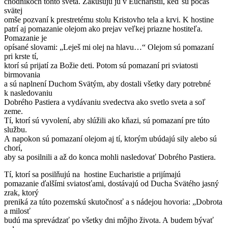
chodníkoch tohto sveta. Zakusujú ju v Eucharistii, keď sú počas
svätej
omše pozvaní k prestretému stolu Kristovho tela a krvi. K hostine
patrí aj pomazanie olejom ako prejav veľkej priazne hostiteľa.
Pomazanie je
opísané slovami: „Leješ mi olej na hlavu…“ Olejom sú pomazaní
pri krste tí,
ktorí sú prijatí za Božie deti. Potom sú pomazaní pri sviatosti
birmovania
a sú naplnení Duchom Svätým, aby dostali všetky dary potrebné
k nasledovaniu
Dobrého Pastiera a vydávaniu svedectva ako svetlo sveta a soľ
zeme.
Tí, ktorí sú vyvolení, aby slúžili ako kňazi, sú pomazaní pre túto
službu.
A napokon sú pomazaní olejom aj tí, ktorým ubúdajú sily alebo sú
chorí,
aby sa posilnili a až do konca mohli nasledovať Dobrého Pastiera.
Tí, ktorí sa posilňujú na hostine Eucharistie a prijímajú
pomazanie ďalšími sviatosťami, dostávajú od Ducha Svätého jasný
zrak, ktorý
preniká za túto pozemskú skutočnosť a s nádejou hovoria: „Dobrota
a milosť
budú ma sprevádzať po všetky dni môjho života. A budem bývať