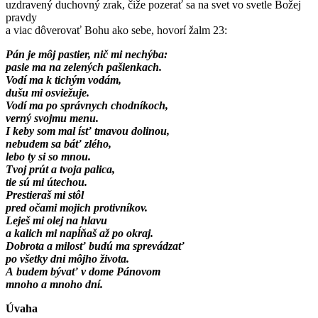
uzdravený duchovný zrak, čiže pozerať sa na svet vo svetle Božej
pravdy
a viac dôverovať Bohu ako sebe, hovorí žalm 23:
Pán je môj pastier, nič mi nechýba:
pasie ma na zelených pašienkach.
Vodí ma k tichým vodám,
dušu mi osviežuje.
Vodí ma po správnych chodníkoch,
verný svojmu menu.
I keby som mal ísť tmavou dolinou,
nebudem sa báť zlého,
lebo ty si so mnou.
Tvoj prút a tvoja palica,
tie sú mi útechou.
Prestieraš mi stôl
pred očami mojich protivníkov.
Leješ mi olej na hlavu
a kalich mi napĺňaš až po okraj.
Dobrota a milosť budú ma sprevádzať
po všetky dni môjho života.
A budem bývať v dome Pánovom
mnoho a mnoho dní.
Úvaha