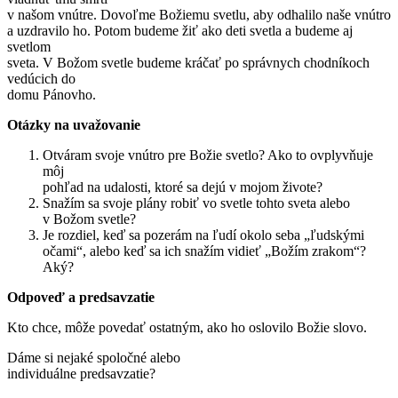
v našom vnútre. Dovoľme Božiemu svetlu, aby odhalilo naše vnútro
a uzdravilo ho. Potom budeme žiť ako deti svetla a budeme aj
svetlom
sveta. V Božom svetle budeme kráčať po správnych chodníkoch
vedúcich do
domu Pánovho.
Otázky na uvažovanie
Otváram svoje vnútro pre Božie svetlo? Ako to ovplyvňuje
môj
pohľad na udalosti, ktoré sa dejú v mojom živote?
Snažím sa svoje plány robiť vo svetle tohto sveta alebo
v Božom svetle?
Je rozdiel, keď sa pozerám na ľudí okolo seba „ľudskými
očami“, alebo keď sa ich snažím vidieť „Božím zrakom“?
Aký?
Odpoveď a predsavzatie
Kto chce, môže povedať ostatným, ako ho oslovilo Božie slovo.
Dáme si nejaké spoločné alebo
individuálne predsavzatie?