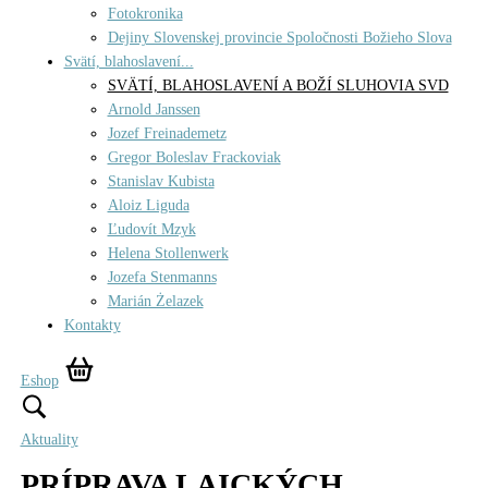
Fotokronika
Dejiny Slovenskej provincie Spoločnosti Božieho Slova
Svätí, blahoslavení...
SVÄTÍ, BLAHOSLAVENÍ A BOŽÍ SLUHOVIA SVD
Arnold Janssen
Jozef Freinademetz
Gregor Boleslav Frackoviak
Stanislav Kubista
Aloiz Liguda
Ľudovít Mzyk
Helena Stollenwerk
Jozefa Stenmanns
Marián Żelazek
Kontakty
Eshop
Aktuality
PRÍPRAVA LAICKÝCH