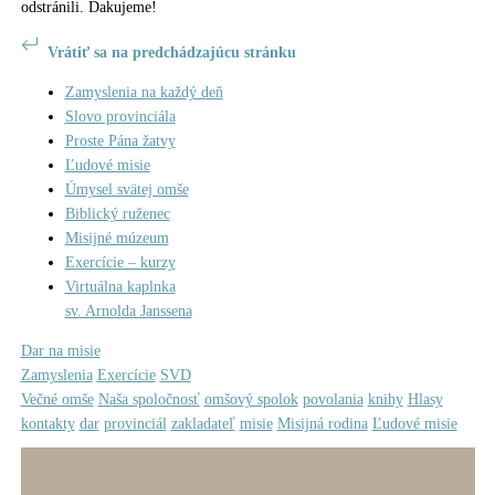
odstránili. Ďakujeme!
Vrátiť sa na predchádzajúcu stránku
Zamyslenia na každý deň
Slovo provinciála
Proste Pána žatvy
Ľudové misie
Úmysel svätej omše
Biblický ruženec
Misijné múzeum
Exercície – kurzy
Virtuálna kaplnka
sv. Arnolda Janssena
Dar na misie
Zamyslenia
Exercície
SVD
Večné omše
Naša spoločnosť
omšový spolok
povolania
knihy
Hlasy
kontakty
dar
provinciál
zakladateľ
misie
Misijná rodina
Ľudové misie