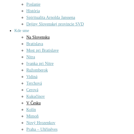
Poslanie
História
Spiritualita Arnolda Janssena
Dejiny Slovenskej provincie SVD
Kde sme
Na Slovensku
Bratislava
Most pri Bratislave
Nitra
Ivanka pri Nitre
Ružomberok
Vidiná
Terchová
Cerová
Kukučínov
V Česku
Kolín
Mimoň
Nový Hrozenkov
Praha – Uhříněves