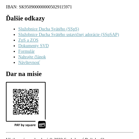
IBAN
: SK9509000000005029115971
Ďalšie odkazy
Služobnice Ducha Svätého (SSpS)
Služobnice Ducha Svätého ustavičnej adorácie (SSpSAP)
ZpS a ZOS
Dokumenty SVD
Formulár
Nahrajte článok
Návštevnosť
Dar na misie