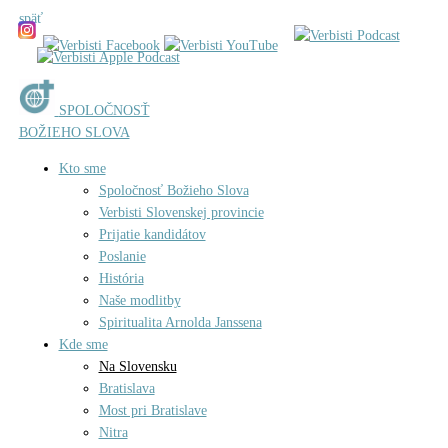
späť
SPOLOČNOSŤ
BOŽIEHO SLOVA
Kto sme
Spoločnosť Božieho Slova
Verbisti Slovenskej provincie
Prijatie kandidátov
Poslanie
História
Naše modlitby
Spiritualita Arnolda Janssena
Kde sme
Na Slovensku
Bratislava
Most pri Bratislave
Nitra