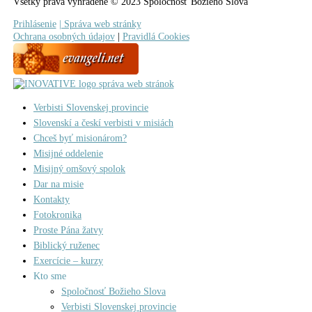
Všetky práva vyhradené © 2023 Spoločnosť Božieho Slova
Prihlásenie
| Správa web stránky
Ochrana osobných údajov
|
Pravidlá Cookies
správa web stránok
Verbisti Slovenskej provincie
Slovenskí a českí verbisti v misiách
Chceš byť misionárom?
Misijné oddelenie
Misijný omšový spolok
Dar na misie
Kontakty
Fotokronika
Proste Pána žatvy
Biblický ruženec
Exercície – kurzy
Kto sme
Spoločnosť Božieho Slova
Verbisti Slovenskej provincie