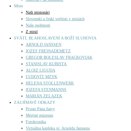
Misie
Naši misionári
Slovenskí a českí verbisti v misiách
Naše osobnosti
Z misií
SVÄTÍ, BLAHOSLAVENÍ A BOŽÍ SLUHOVIA
ARNOLD JANSSEN
JOZEF FREINADEMETZ
GREGOR BOLESLAV FRACKOVIAK
STANISLAV KUBISTA
ALOIZ LIGUDA
ĽUDOVÍT MZYK
HELENA STOLLENWERK
JOZEFA STENMANNS
MARIÁN ŻELAZEK
ZAUJÍMAVÉ ODKAZY
Proste Pána žatvy
Misijné múzeum
Fotokronika
Virtuálna kaplnka sv. Arnolda Janssena