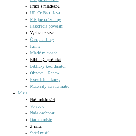
Práca s mládežou
UPeCe Bratislava
Misijné prázdniny
Pastorácia povolaní
Vydavateľstvo
Časopis Hlasy
Knihy
Mladý misionár
Biblický apoštolát
Biblický koordinátor
Obnova – Renew
Exercície – kurzy
Materiály na stiahnutie
Misie
Naši misionári
Vo svete
Naše osobnosti
Dar na misie
Z misií
Svätí misií