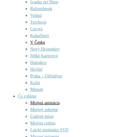
Ivanka pri Nitre
Ružomberok
Vidiná
Terchová
Cerová
Kukučínov
V Česku
Nový Hrozenkov
Velké Karlovice
Halenkov
Hovězí
Praha – Uhříněves
Kolín
Mimoň
Čo robíme
Misijná animácia
Misijný sekretár
Ľudové misie
Misijná rodina
Laickí misionári SVD
Misijné múzeum