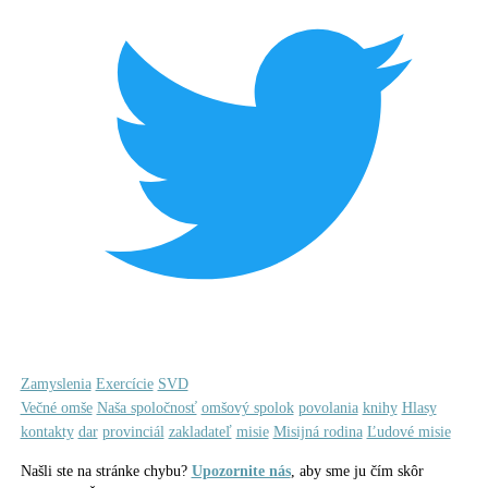
Zamyslenia
Exercície
SVD
Večné omše
Naša spoločnosť
omšový spolok
povolania
knihy
Hlasy
kontakty
dar
provinciál
zakladateľ
misie
Misijná rodina
Ľudové misie
Našli ste na stránke chybu?
Upozornite nás
, aby sme ju čím skôr