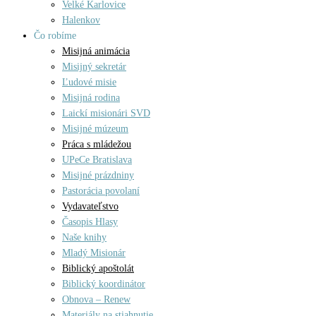
Velké Karlovice
Halenkov
Čo robíme
Misijná animácia
Misijný sekretár
Ľudové misie
Misijná rodina
Laickí misionári SVD
Misijné múzeum
Práca s mládežou
UPeCe Bratislava
Misijné prázdniny
Pastorácia povolaní
Vydavateľstvo
Časopis Hlasy
Naše knihy
Mladý Misionár
Biblický apoštolát
Biblický koordinátor
Obnova – Renew
Materiály na stiahnutie