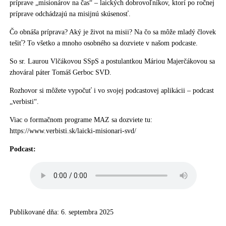
príprave „misionárov na čas“ – laických dobrovoľníkov, ktorí po ročnej
príprave odchádzajú na misijnú skúsenosť.
Čo obnáša príprava? Aký je život na misii? Na čo sa môže mladý človek
tešiť? To všetko a mnoho osobného sa dozviete v našom podcaste.
So sr. Laurou Vlčákovou SSpS a postulantkou Máriou Majerčákovou sa
zhováral páter Tomáš Gerboc SVD.
Rozhovor si môžete vypočuť i vo svojej podcastovej aplikácii – podcast
„verbisti“.
Viac o formačnom programe MAZ sa dozviete tu:
https://www.verbisti.sk/laicki-misionari-svd/
Podcast:
Publikované dňa: 6. septembra 2025