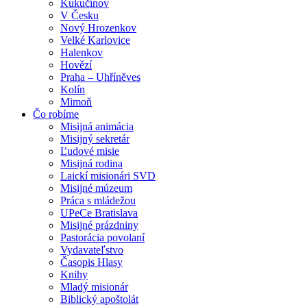
Kukučínov
V Česku
Nový Hrozenkov
Velké Karlovice
Halenkov
Hovězí
Praha – Uhříněves
Kolín
Mimoň
Čo robíme
Misijná animácia
Misijný sekretár
Ľudové misie
Misijná rodina
Laickí misionári SVD
Misijné múzeum
Práca s mládežou
UPeCe Bratislava
Misijné prázdniny
Pastorácia povolaní
Vydavateľstvo
Časopis Hlasy
Knihy
Mladý misionár
Biblický apoštolát