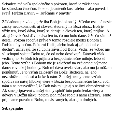
Sebaúcta má veľa spoločného s pokorou, ktorá je základnou
kresťanskou čnosťou. Pokora je autentickosť alebo – ako povedala
svätá Terézia z Avily – „kráčanie v pravde“.
Základnou pravdou je, že iba Boh je dokonalý. Všetko ostatné nesie
znaky nedokonalosti; aj človek, stvorený na Boží obraz. Boh je
vždy ten, ktorý dáva, ktorý sa daruje, a človek ten, ktorý prijíma. A
ak aj človek čosi dáva, dáva len to, čo mu bolo dané, čiže čo sám už
dostal. Pokora spočíva práve v tomto rozdiele medzi Bohom a
ľudskou bytosťou. Pokorní ľudia, alebo inak aj „chudobní v
duchu”, uznávajú, že sú úplne závislí od Boha. Vedia, že vôbec nie
sú schopní splatiť Bohu to, čo od neho dostávajú. Zároveň však
vedia aj to, že Boh ich prijíma a bezpodmienečne miluje, lebo sú
jeho. Tento vzťah s Bohom nie je založený na vzájomnej výmene
darov rovnakej hodnoty. Boh mi dáva oveľa viac, ako mu ja môžem
ponúknuť. Je to vzťah založený na Božej štedrosti, na jeho
nezaslúženej milosti a láske k nám. Z našej strany tento vzťah
spočíva na našej hlbokej viere v Božiu bezpodmienečnú lásku voči
nám a na presvedčení, že Boh nás miluje aj s našimi obmedzeniami.
Ak sme pripravení z našej strany splniť túto podmienku viery a
dôvery v Božiu lásku, potom Boh môže robiť s nami zázraky. Takto
prijímame pravdu o Bohu, o nás samých, ako aj o druhých.
Sebaprijatie