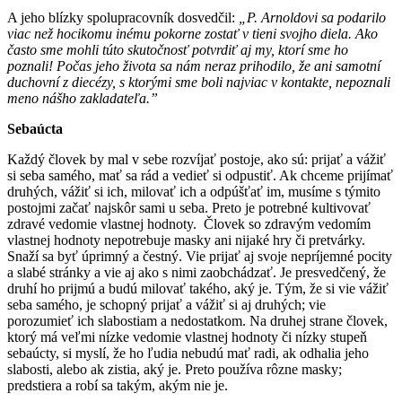
A jeho blízky spolupracovník dosvedčil:
„P. Arnoldovi sa podarilo
viac než hocikomu inému pokorne zostať v tieni svojho diela. Ako
často sme mohli túto skutočnosť potvrdiť aj my, ktorí sme ho
poznali! Počas jeho života sa nám neraz prihodilo, že ani samotní
duchovní z diecézy, s ktorými sme boli najviac v kontakte, nepoznali
meno nášho zakladateľa.”
Sebaúcta
Každý človek by mal v sebe rozvíjať postoje, ako sú: prijať a vážiť
si seba samého, mať sa rád a vedieť si odpustiť. Ak chceme prijímať
druhých, vážiť si ich, milovať ich a odpúšťať im, musíme s týmito
postojmi začať najskôr sami u seba. Preto je potrebné kultivovať
zdravé vedomie vlastnej hodnoty. Človek so zdravým vedomím
vlastnej hodnoty nepotrebuje masky ani nijaké hry či pretvárky.
Snaží sa byť úprimný a čestný. Vie prijať aj svoje nepríjemné pocity
a slabé stránky a vie aj ako s nimi zaobchádzať. Je presvedčený, že
druhí ho prijmú a budú milovať takého, aký je. Tým, že si vie vážiť
seba samého, je schopný prijať a vážiť si aj druhých; vie
porozumieť ich slabostiam a nedostatkom. Na druhej strane človek,
ktorý má veľmi nízke vedomie vlastnej hodnoty či nízky stupeň
sebaúcty, si myslí, že ho ľudia nebudú mať radi, ak odhalia jeho
slabosti, alebo ak zistia, aký je. Preto používa rôzne masky;
predstiera a robí sa takým, akým nie je.