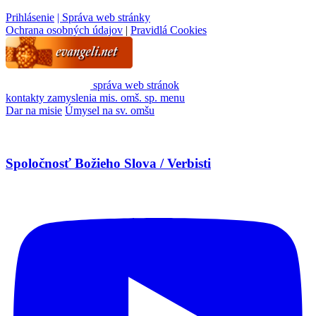
Prihlásenie
| Správa web stránky
Ochrana osobných údajov
|
Pravidlá Cookies
správa web stránok
kontakty
zamyslenia
mis. omš. sp.
menu
Dar na misie
Úmysel na sv. omšu
Spoločnosť Božieho Slova / Verbisti