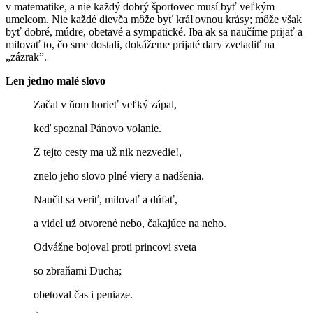
v matematike, a nie každý dobrý športovec musí byť veľkým
umelcom. Nie každé dievča môže byť kráľovnou krásy; môže však
byť dobré, múdre, obetavé a sympatické. Iba ak sa naučíme prijať a
milovať to, čo sme dostali, dokážeme prijaté dary zveladiť na
„zázrak”.
Len jedno malé slovo
Začal v ňom horieť veľký zápal,
keď spoznal Pánovo volanie.
Z tejto cesty ma už nik nezvedie!,
znelo jeho slovo plné viery a nadšenia.
Naučil sa veriť, milovať a dúfať,
a videl už otvorené nebo, čakajúce na neho.
Odvážne bojoval proti princovi sveta
so zbraňami Ducha;
obetoval čas i peniaze.