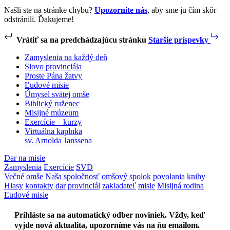
Našli ste na stránke chybu?
Upozornite nás
, aby sme ju čím skôr
odstránili. Ďakujeme!
Vrátiť sa na predchádzajúcu stránku
Staršie príspevky
Zamyslenia na každý deň
Slovo provinciála
Proste Pána žatvy
Ľudové misie
Úmysel svätej omše
Biblický ruženec
Misijné múzeum
Exercície – kurzy
Virtuálna kaplnka
sv. Arnolda Janssena
Dar na misie
Zamyslenia
Exercície
SVD
Večné omše
Naša spoločnosť
omšový spolok
povolania
knihy
Hlasy
kontakty
dar
provinciál
zakladateľ
misie
Misijná rodina
Ľudové misie
Prihláste sa na automatický odber noviniek. Vždy, keď
vyjde nová aktualita, upozorníme vás na ňu emailom.