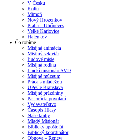
V Česku
Kolín
Mimoň
Nový Hrozenkov
Praha – Uhříněves
Velké Karlovice
Halenkov
Čo robíme
Misijná animácia
Misijný sekretár
Ľudové misie
Misijná rodina
Laickí misionári SVD
Misijné múzeum
Práca s mládežou
UPeCe Bratislava
Misijné prázdniny
Pastorácia povolaní
Vydavateľstvo
Časopis Hlasy
Naše knihy
Mladý Misionár
Biblický apoštolát
Biblický koordinátor
Obnova – Renew