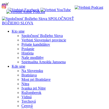
späť
SPOLOČNOSŤ
BOŽIEHO SLOVA
Kto sme
Spoločnosť Božieho Slova
Verbisti Slovenskej provincie
Prijatie kandidátov
Poslanie
História
Naše modlitby
Spiritualita Arnolda Janssena
Kde sme
Na Slovensku
Bratislava
Most pri Bratislave
Nitra
Ivanka pri Nitre
Ružomberok
Vidiná
Terchová
Cerová