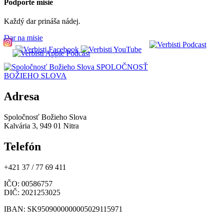
Podporte misie
Každý dar prináša nádej.
Dar na misie
SPOLOČNOSŤ
BOŽIEHO SLOVA
Adresa
Spoločnosť Božieho Slova
Kalvária 3, 949 01 Nitra
Telefón
+421 37 / 77 69 411
IČO
: 00586757
DIČ
: 2021253025
IBAN
: SK9509000000005029115971