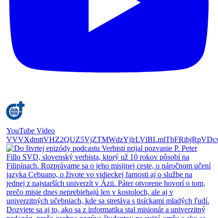
YouTube Video
VVVXdmttVHZ2QUZ5VjZTMWdzYjlrLVlBLmlTbFRibjRpVDc