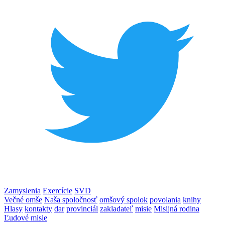
Zamyslenia
Exercície
SVD
Večné omše
Naša spoločnosť
omšový spolok
povolania
knihy
Hlasy
kontakty
dar
provinciál
zakladateľ
misie
Misijná rodina
Ľudové misie