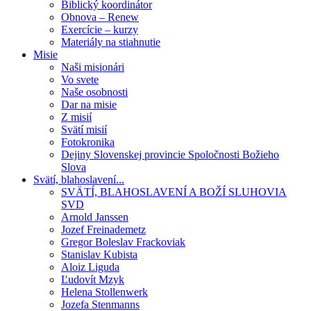
Biblický koordinátor
Obnova – Renew
Exercície – kurzy
Materiály na stiahnutie
Misie
Naši misionári
Vo svete
Naše osobnosti
Dar na misie
Z misií
Svätí misií
Fotokronika
Dejiny Slovenskej provincie Spoločnosti Božieho
Slova
Svätí, blahoslavení...
SVÄTÍ, BLAHOSLAVENÍ A BOŽÍ SLUHOVIA
SVD
Arnold Janssen
Jozef Freinademetz
Gregor Boleslav Frackoviak
Stanislav Kubista
Aloiz Liguda
Ľudovít Mzyk
Helena Stollenwerk
Jozefa Stenmanns