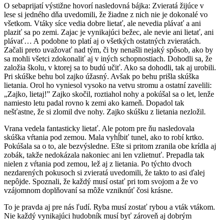
O sebaprijatí výstižne hovorí nasledovná bájka: Zvieratá žijúce v
lese si jedného dňa uvedomili, že žiadne z nich nie je dokonalé vo
všetkom. Vtáky síce vedia dobre lietať, ale nevedia plávať a ani
plaziť sa po zemi. Zajac je vynikajúci bežec, ale nevie ani lietať, ani
plávať… A podobne to platí aj o všetkých ostatných zvieratách.
Začali preto uvažovať nad tým, či by nenašli nejaký spôsob, ako by
sa mohli všetci zdokonaliť aj v iných schopnostiach. Dohodli sa, že
založia školu, v ktorej sa to budú učiť. Ako sa dohodli, tak aj urobili.
Pri skúške behu bol zajko úžasný. Avšak po behu prišla skúška
lietania. Orol ho vyniesol vysoko na vetvu stromu a ostatní zavelili:
„Zajko, lietaj!” Zajko skočil, roztiahol nohy a pokúšal sa o let, lenže
namiesto letu padal rovno k zemi ako kameň. Dopadol tak
nešťastne, že si zlomil dve nohy. Zajko skúšku z lietania nezložil.
Vrana vedela fantasticky lietať. Ale potom pre ňu nasledovala
skúška vŕtania pod zemou. Mala vyhĺbiť tunel, ako to robí krtko.
Pokúšala sa o to, ale bezvýsledne. Ešte si pritom zranila obe krídla aj
zobák, takže nedokázala nakoniec ani len vzlietnuť. Prepadla tak
nielen z vŕtania pod zemou, lež aj z lietania. Po týchto dvoch
nezdarených pokusoch si zvieratá uvedomili, že takto to asi ďalej
nepôjde. Spoznali, že každý musí ostať pri tom svojom a že vo
vzájomnom doplňovaní sa môže vzniknúť čosi krásne.
To je pravda aj pre nás ľudí. Ryba musí zostať rybou a vták vtákom.
Nie každý vynikajúci hudobník musí byť zároveň aj dobrým