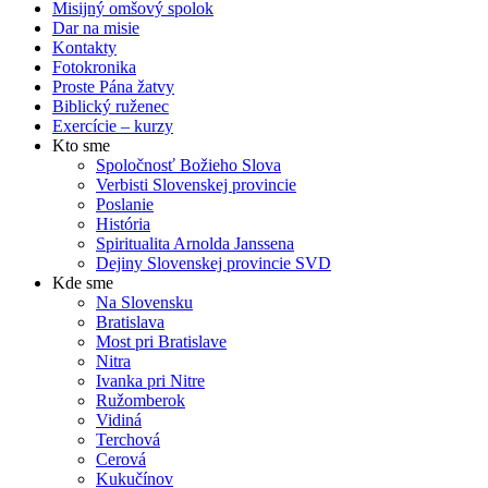
Misijný omšový spolok
Dar na misie
Kontakty
Fotokronika
Proste Pána žatvy
Biblický ruženec
Exercície – kurzy
Kto sme
Spoločnosť Božieho Slova
Verbisti Slovenskej provincie
Poslanie
História
Spiritualita Arnolda Janssena
Dejiny Slovenskej provincie SVD
Kde sme
Na Slovensku
Bratislava
Most pri Bratislave
Nitra
Ivanka pri Nitre
Ružomberok
Vidiná
Terchová
Cerová
Kukučínov