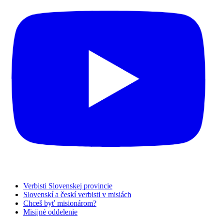
Verbisti Slovenskej provincie
Slovenskí a českí verbisti v misiách
Chceš byť misionárom?
Misijné oddelenie