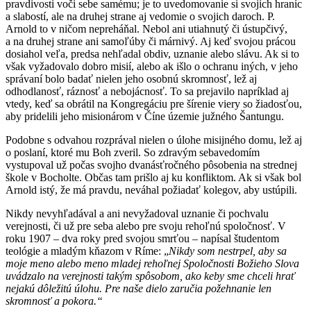
pravdivosti voči sebe samému; je to uvedomovanie si svojich hraníc
a slabostí, ale na druhej strane aj vedomie o svojich daroch. P.
Arnold to v ničom nepreháňal. Nebol ani utiahnutý či ústupčivý,
a na druhej strane ani samoľúby či márnivý. Aj keď svojou prácou
dosiahol veľa, predsa nehľadal obdiv, uznanie alebo slávu. Ak si to
však vyžadovalo dobro misií, alebo ak išlo o ochranu iných, v jeho
správaní bolo badať nielen jeho osobnú skromnosť, lež aj
odhodlanosť, ráznosť a nebojácnosť. To sa prejavilo napríklad aj
vtedy, keď sa obrátil na Kongregáciu pre šírenie viery so žiadosťou,
aby pridelili jeho misionárom v Číne územie južného Šantungu.
Podobne s odvahou rozprával nielen o úlohe misijného domu, lež aj
o poslaní, ktoré mu Boh zveril. So zdravým sebavedomím
vystupoval už počas svojho dvanásťročného pôsobenia na strednej
škole v Bocholte. Občas tam prišlo aj ku konfliktom. Ak si však bol
Arnold istý, že má pravdu, neváhal požiadať kolegov, aby ustúpili.
Nikdy nevyhľadával a ani nevyžadoval uznanie či pochvalu
verejnosti, či už pre seba alebo pre svoju rehoľnú spoločnosť. V
roku 1907 – dva roky pred svojou smrťou – napísal študentom
teológie a mladým kňazom v Ríme: „
Nikdy som nestrpel, aby sa
moje meno alebo meno mladej rehoľnej Spoločnosti Božieho Slova
uvádzalo na verejnosti takým spôsobom, ako keby sme chceli hrať
nejakú dôležitú úlohu. Pre naše dielo zaručia požehnanie len
skromnosť a pokora.“