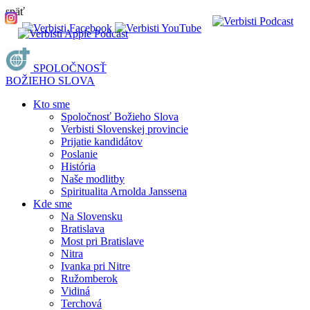
späť
SPOLOČNOSŤ
BOŽIEHO SLOVA
Kto sme
Spoločnosť Božieho Slova
Verbisti Slovenskej provincie
Prijatie kandidátov
Poslanie
História
Naše modlitby
Spiritualita Arnolda Janssena
Kde sme
Na Slovensku
Bratislava
Most pri Bratislave
Nitra
Ivanka pri Nitre
Ružomberok
Vidiná
Terchová