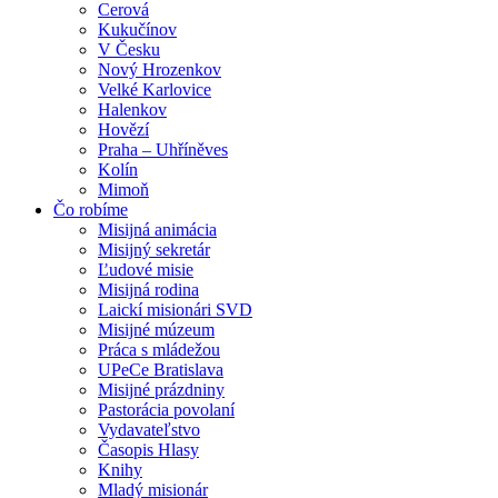
Cerová
Kukučínov
V Česku
Nový Hrozenkov
Velké Karlovice
Halenkov
Hovězí
Praha – Uhříněves
Kolín
Mimoň
Čo robíme
Misijná animácia
Misijný sekretár
Ľudové misie
Misijná rodina
Laickí misionári SVD
Misijné múzeum
Práca s mládežou
UPeCe Bratislava
Misijné prázdniny
Pastorácia povolaní
Vydavateľstvo
Časopis Hlasy
Knihy
Mladý misionár