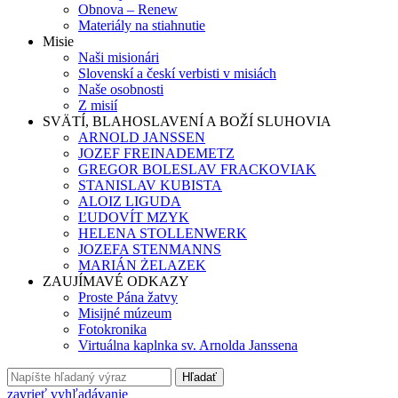
Obnova – Renew
Materiály na stiahnutie
Misie
Naši misionári
Slovenskí a českí verbisti v misiách
Naše osobnosti
Z misií
SVÄTÍ, BLAHOSLAVENÍ A BOŽÍ SLUHOVIA
ARNOLD JANSSEN
JOZEF FREINADEMETZ
GREGOR BOLESLAV FRACKOVIAK
STANISLAV KUBISTA
ALOIZ LIGUDA
ĽUDOVÍT MZYK
HELENA STOLLENWERK
JOZEFA STENMANNS
MARIÁN ŻELAZEK
ZAUJÍMAVÉ ODKAZY
Proste Pána žatvy
Misijné múzeum
Fotokronika
Virtuálna kaplnka sv. Arnolda Janssena
Hľadať
zavrieť vyhľadávanie