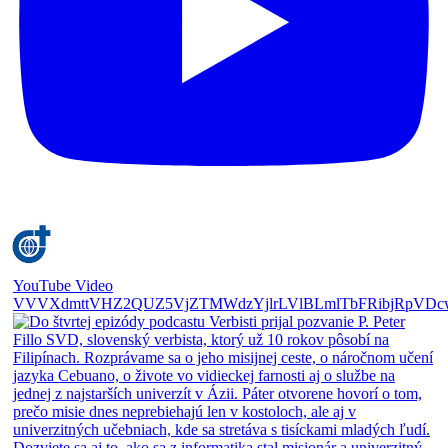
YouTube Video
VVVXdmttVHZ2QUZ5VjZTMWdzYjlrLVlBLmlTbFRibjRpVDc