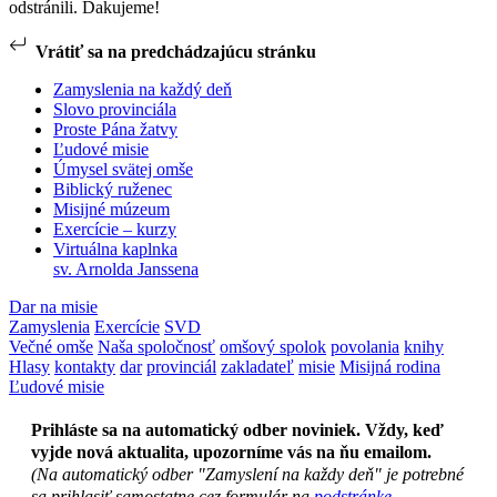
odstránili. Ďakujeme!
Vrátiť sa na predchádzajúcu stránku
Zamyslenia na každý deň
Slovo provinciála
Proste Pána žatvy
Ľudové misie
Úmysel svätej omše
Biblický ruženec
Misijné múzeum
Exercície – kurzy
Virtuálna kaplnka
sv. Arnolda Janssena
Dar na misie
Zamyslenia
Exercície
SVD
Večné omše
Naša spoločnosť
omšový spolok
povolania
knihy
Hlasy
kontakty
dar
provinciál
zakladateľ
misie
Misijná rodina
Ľudové misie
Prihláste sa na automatický odber noviniek. Vždy, keď
vyjde nová aktualita, upozorníme vás na ňu emailom.
(Na automatický odber "Zamyslení na každy deň" je potrebné
sa prihlasiť samostatne cez formulár na
podstránke