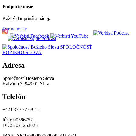
Podporte misie
Každý dar prináša nádej.
Dar na misie
SPOLOČNOSŤ
BOŽIEHO SLOVA
Adresa
Spoločnosť Božieho Slova
Kalvária 3, 949 01 Nitra
Telefón
+421 37 / 77 69 411
IČO
: 00586757
DIČ
: 2021253025
IBAN
: SK9509000000005029115971