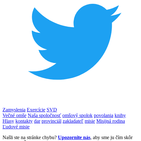
Zamyslenia
Exercície
SVD
Večné omše
Naša spoločnosť
omšový spolok
povolania
knihy
Hlasy
kontakty
dar
provinciál
zakladateľ
misie
Misijná rodina
Ľudové misie
Našli ste na stránke chybu?
Upozornite nás
, aby sme ju čím skôr