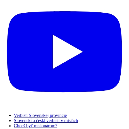
Verbisti Slovenskej provincie
Slovenskí a českí verbisti v misiách
Chceš byť misionárom?