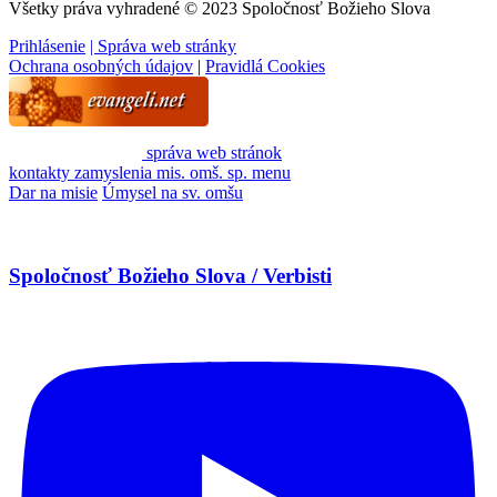
Všetky práva vyhradené © 2023 Spoločnosť Božieho Slova
Prihlásenie
| Správa web stránky
Ochrana osobných údajov
|
Pravidlá Cookies
správa web stránok
kontakty
zamyslenia
mis. omš. sp.
menu
Dar na misie
Úmysel na sv. omšu
Spoločnosť Božieho Slova / Verbisti