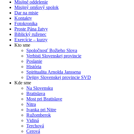
Misijné oddelenie
Misijný omšový spolok
Dar na misie
Kontakty
Fotokronika
Proste Pána žatvy
Biblický ruženec
Exercície – kurzy
Kto sme
Spoločnosť Božieho Slova
Verbisti Slovenskej provincie
Poslanie
História
Spiritualita Arnolda Janssena
Dejiny Slovenskej provincie SVD
Kde sme
Na Slovensku
Bratislava
Most pri Bratislave
Nitra
Ivanka pri Nitre
Ružomberok
Vidiná
Terchová
Cerová