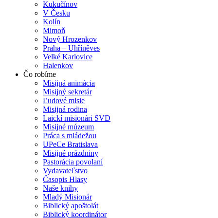
Kukučínov
V Česku
Kolín
Mimoň
Nový Hrozenkov
Praha – Uhříněves
Velké Karlovice
Halenkov
Čo robíme
Misijná animácia
Misijný sekretár
Ľudové misie
Misijná rodina
Laickí misionári SVD
Misijné múzeum
Práca s mládežou
UPeCe Bratislava
Misijné prázdniny
Pastorácia povolaní
Vydavateľstvo
Časopis Hlasy
Naše knihy
Mladý Misionár
Biblický apoštolát
Biblický koordinátor