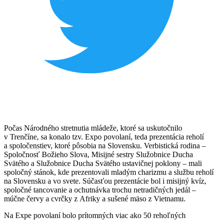
Počas Národného stretnutia mládeže, ktoré sa uskutočnilo
v Trenčíne, sa konalo tzv. Expo povolaní, teda prezentácia reholí
a spoločenstiev, ktoré pôsobia na Slovensku. Verbistická rodina –
Spoločnosť Božieho Slova, Misijné sestry Služobnice Ducha
Svätého a Služobnice Ducha Svätého ustavičnej poklony – mali
spoločný stánok, kde prezentovali mladým charizmu a službu reholí
na Slovensku a vo svete. Súčasťou prezentácie bol i misijný kvíz,
spoločné tancovanie a ochutnávka trochu netradičných jedál –
múčne červy a cvrčky z Afriky a sušené mäso z Vietnamu.
Na Expe povolaní bolo prítomných viac ako 50 rehoľných