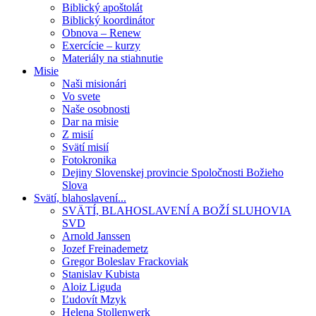
Biblický apoštolát
Biblický koordinátor
Obnova – Renew
Exercície – kurzy
Materiály na stiahnutie
Misie
Naši misionári
Vo svete
Naše osobnosti
Dar na misie
Z misií
Svätí misií
Fotokronika
Dejiny Slovenskej provincie Spoločnosti Božieho
Slova
Svätí, blahoslavení...
SVÄTÍ, BLAHOSLAVENÍ A BOŽÍ SLUHOVIA
SVD
Arnold Janssen
Jozef Freinademetz
Gregor Boleslav Frackoviak
Stanislav Kubista
Aloiz Liguda
Ľudovít Mzyk
Helena Stollenwerk