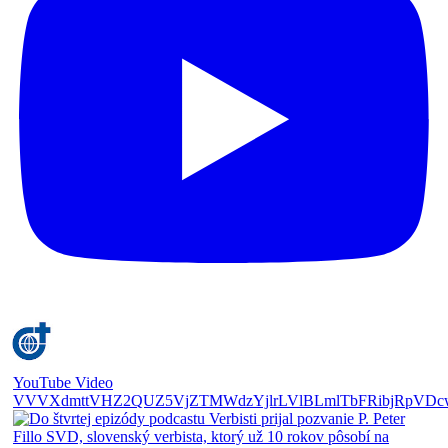
YouTube Video
VVVXdmttVHZ2QUZ5VjZTMWdzYjlrLVlBLmlTbFRibjRpVDc