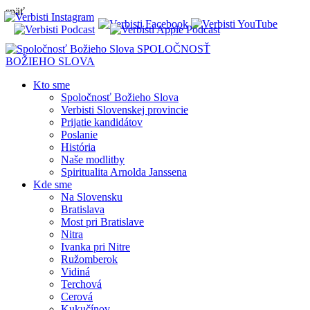
späť
SPOLOČNOSŤ
BOŽIEHO SLOVA
Kto sme
Spoločnosť Božieho Slova
Verbisti Slovenskej provincie
Prijatie kandidátov
Poslanie
História
Naše modlitby
Spiritualita Arnolda Janssena
Kde sme
Na Slovensku
Bratislava
Most pri Bratislave
Nitra
Ivanka pri Nitre
Ružomberok
Vidiná
Terchová
Cerová
Kukučínov