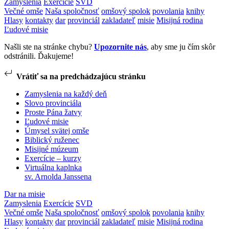
Zamyslenia
Exercície
SVD
Večné omše
Naša spoločnosť
omšový spolok
povolania
knihy
Hlasy
kontakty
dar
provinciál
zakladateľ
misie
Misijná rodina
Ľudové misie
Našli ste na stránke chybu?
Upozornite nás
, aby sme ju čím skôr
odstránili. Ďakujeme!
Vrátiť sa na predchádzajúcu stránku
Zamyslenia na každý deň
Slovo provinciála
Proste Pána žatvy
Ľudové misie
Úmysel svätej omše
Biblický ruženec
Misijné múzeum
Exercície – kurzy
Virtuálna kaplnka
sv. Arnolda Janssena
Dar na misie
Zamyslenia
Exercície
SVD
Večné omše
Naša spoločnosť
omšový spolok
povolania
knihy
Hlasy
kontakty
dar
provinciál
zakladateľ
misie
Misijná rodina