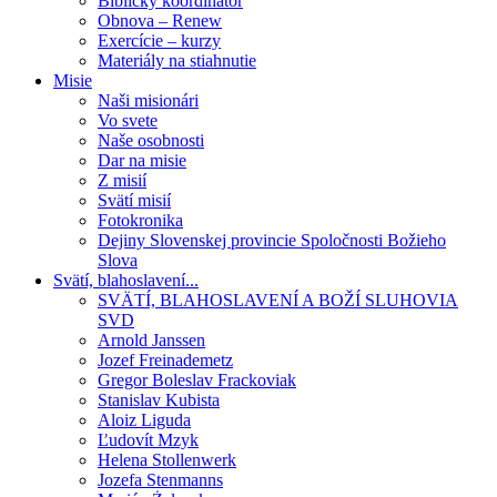
Biblický koordinátor
Obnova – Renew
Exercície – kurzy
Materiály na stiahnutie
Misie
Naši misionári
Vo svete
Naše osobnosti
Dar na misie
Z misií
Svätí misií
Fotokronika
Dejiny Slovenskej provincie Spoločnosti Božieho
Slova
Svätí, blahoslavení...
SVÄTÍ, BLAHOSLAVENÍ A BOŽÍ SLUHOVIA
SVD
Arnold Janssen
Jozef Freinademetz
Gregor Boleslav Frackoviak
Stanislav Kubista
Aloiz Liguda
Ľudovít Mzyk
Helena Stollenwerk
Jozefa Stenmanns