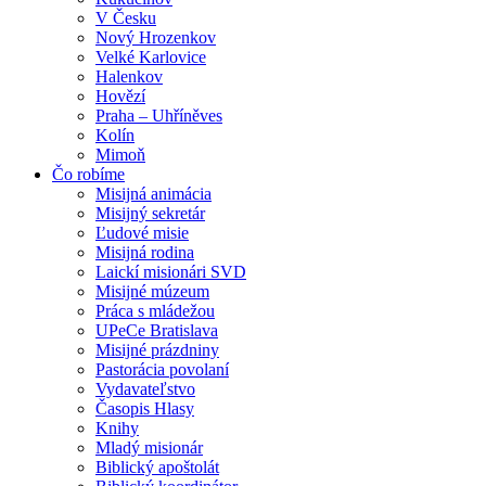
V Česku
Nový Hrozenkov
Velké Karlovice
Halenkov
Hovězí
Praha – Uhříněves
Kolín
Mimoň
Čo robíme
Misijná animácia
Misijný sekretár
Ľudové misie
Misijná rodina
Laickí misionári SVD
Misijné múzeum
Práca s mládežou
UPeCe Bratislava
Misijné prázdniny
Pastorácia povolaní
Vydavateľstvo
Časopis Hlasy
Knihy
Mladý misionár
Biblický apoštolát