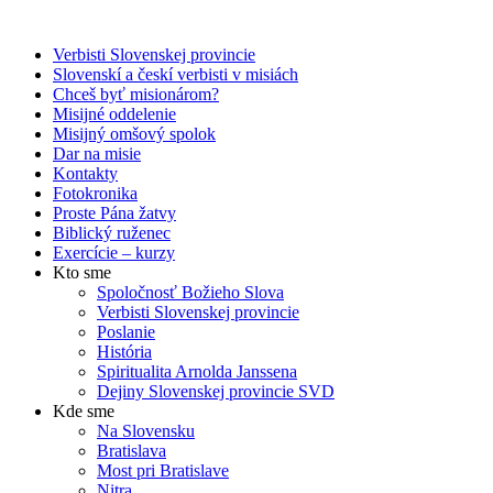
Verbisti Slovenskej provincie
Slovenskí a českí verbisti v misiách
Chceš byť misionárom?
Misijné oddelenie
Misijný omšový spolok
Dar na misie
Kontakty
Fotokronika
Proste Pána žatvy
Biblický ruženec
Exercície – kurzy
Kto sme
Spoločnosť Božieho Slova
Verbisti Slovenskej provincie
Poslanie
História
Spiritualita Arnolda Janssena
Dejiny Slovenskej provincie SVD
Kde sme
Na Slovensku
Bratislava
Most pri Bratislave
Nitra