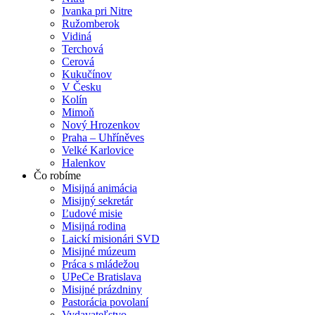
Ivanka pri Nitre
Ružomberok
Vidiná
Terchová
Cerová
Kukučínov
V Česku
Kolín
Mimoň
Nový Hrozenkov
Praha – Uhříněves
Velké Karlovice
Halenkov
Čo robíme
Misijná animácia
Misijný sekretár
Ľudové misie
Misijná rodina
Laickí misionári SVD
Misijné múzeum
Práca s mládežou
UPeCe Bratislava
Misijné prázdniny
Pastorácia povolaní
Vydavateľstvo