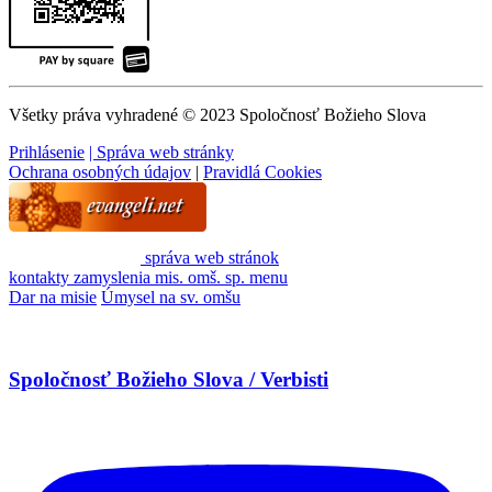
Všetky práva vyhradené © 2023 Spoločnosť Božieho Slova
Prihlásenie
| Správa web stránky
Ochrana osobných údajov
|
Pravidlá Cookies
správa web stránok
kontakty
zamyslenia
mis. omš. sp.
menu
Dar na misie
Úmysel na sv. omšu
Spoločnosť Božieho Slova / Verbisti