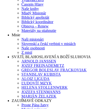
Časopis Hlasy
Naše knihy
Mladý Misionár
Biblický apoštolát
Biblický koordinátor
Obnova – Renew
Materiály na stiahnutie
Misie
Naši misionári
Slovenskí a českí verbisti v misiách
Naše osobnosti
Z misií
SVÄTÍ, BLAHOSLAVENÍ A BOŽÍ SLUHOVIA
ARNOLD JANSSEN
JOZEF FREINADEMETZ
GREGOR BOLESLAV FRACKOVIAK
STANISLAV KUBISTA
ALOIZ LIGUDA
ĽUDOVÍT MZYK
HELENA STOLLENWERK
JOZEFA STENMANNS
MARIÁN ŻELAZEK
ZAUJÍMAVÉ ODKAZY
Proste Pána žatvy