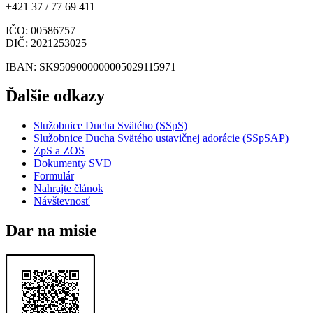
+421 37 / 77 69 411
IČO
: 00586757
DIČ
: 2021253025
IBAN
: SK9509000000005029115971
Ďalšie odkazy
Služobnice Ducha Svätého (SSpS)
Služobnice Ducha Svätého ustavičnej adorácie (SSpSAP)
ZpS a ZOS
Dokumenty SVD
Formulár
Nahrajte článok
Návštevnosť
Dar na misie