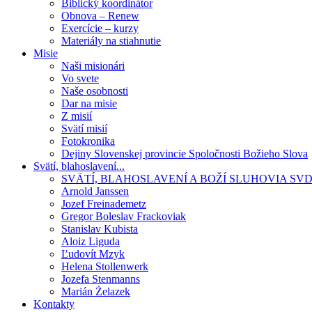
Biblický koordinátor
Obnova – Renew
Exercície – kurzy
Materiály na stiahnutie
Misie
Naši misionári
Vo svete
Naše osobnosti
Dar na misie
Z misií
Svätí misií
Fotokronika
Dejiny Slovenskej provincie Spoločnosti Božieho Slova
Svätí, blahoslavení...
SVÄTÍ, BLAHOSLAVENÍ A BOŽÍ SLUHOVIA SV
Arnold Janssen
Jozef Freinademetz
Gregor Boleslav Frackoviak
Stanislav Kubista
Aloiz Liguda
Ľudovít Mzyk
Helena Stollenwerk
Jozefa Stenmanns
Marián Żelazek
Kontakty