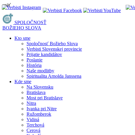
späť
SPOLOČNOSŤ
BOŽIEHO SLOVA
Kto sme
Spoločnosť Božieho Slova
Verbisti Slovenskej provincie
Prijatie kandidátov
Poslanie
História
Naše modlitby
Spiritualita Arnolda Janssena
Kde sme
Na Slovensku
Bratislava
Most pri Bratislave
Nitra
Ivanka pri Nitre
Ružomberok
Vidiná
Terchová
Cerová