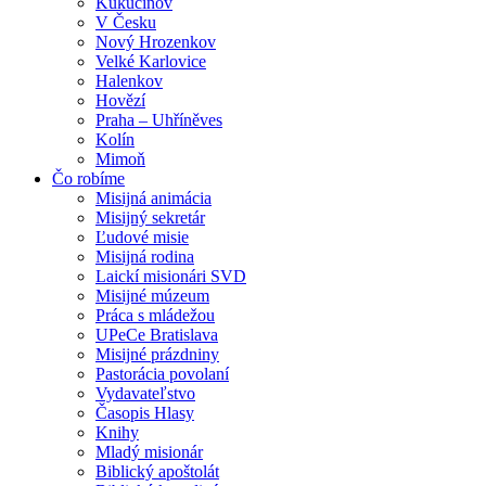
Kukučínov
V Česku
Nový Hrozenkov
Velké Karlovice
Halenkov
Hovězí
Praha – Uhříněves
Kolín
Mimoň
Čo robíme
Misijná animácia
Misijný sekretár
Ľudové misie
Misijná rodina
Laickí misionári SVD
Misijné múzeum
Práca s mládežou
UPeCe Bratislava
Misijné prázdniny
Pastorácia povolaní
Vydavateľstvo
Časopis Hlasy
Knihy
Mladý misionár
Biblický apoštolát