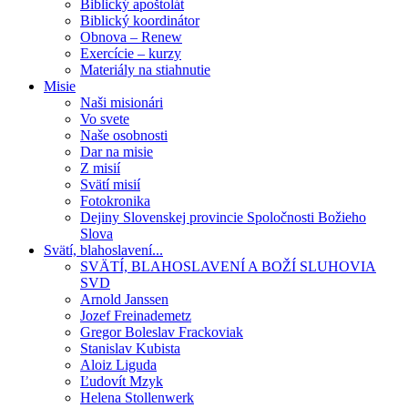
Biblický apoštolát
Biblický koordinátor
Obnova – Renew
Exercície – kurzy
Materiály na stiahnutie
Misie
Naši misionári
Vo svete
Naše osobnosti
Dar na misie
Z misií
Svätí misií
Fotokronika
Dejiny Slovenskej provincie Spoločnosti Božieho
Slova
Svätí, blahoslavení...
SVÄTÍ, BLAHOSLAVENÍ A BOŽÍ SLUHOVIA
SVD
Arnold Janssen
Jozef Freinademetz
Gregor Boleslav Frackoviak
Stanislav Kubista
Aloiz Liguda
Ľudovít Mzyk
Helena Stollenwerk