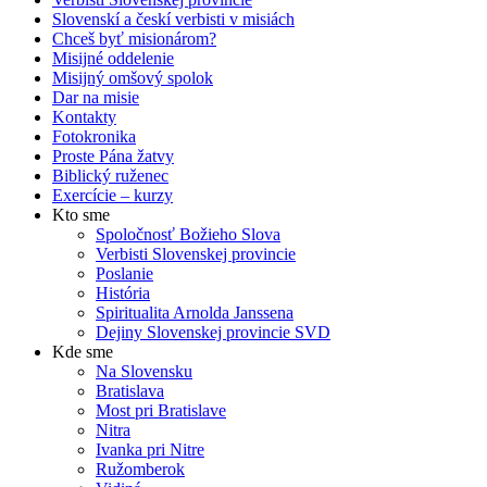
Slovenskí a českí verbisti v misiách
Chceš byť misionárom?
Misijné oddelenie
Misijný omšový spolok
Dar na misie
Kontakty
Fotokronika
Proste Pána žatvy
Biblický ruženec
Exercície – kurzy
Kto sme
Spoločnosť Božieho Slova
Verbisti Slovenskej provincie
Poslanie
História
Spiritualita Arnolda Janssena
Dejiny Slovenskej provincie SVD
Kde sme
Na Slovensku
Bratislava
Most pri Bratislave
Nitra
Ivanka pri Nitre
Ružomberok