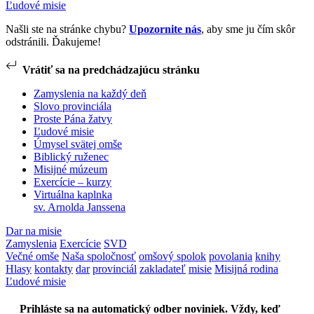
Ľudové misie
Našli ste na stránke chybu?
Upozornite nás
, aby sme ju čím skôr
odstránili. Ďakujeme!
Vrátiť sa na predchádzajúcu stránku
Zamyslenia na každý deň
Slovo provinciála
Proste Pána žatvy
Ľudové misie
Úmysel svätej omše
Biblický ruženec
Misijné múzeum
Exercície – kurzy
Virtuálna kaplnka
sv. Arnolda Janssena
Dar na misie
Zamyslenia
Exercície
SVD
Večné omše
Naša spoločnosť
omšový spolok
povolania
knihy
Hlasy
kontakty
dar
provinciál
zakladateľ
misie
Misijná rodina
Ľudové misie
Prihláste sa na automatický odber noviniek. Vždy, keď