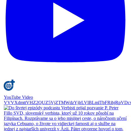
YouTube Video
VVVXdmttVHZ2QUZ5VjZTMWdzYjlrLVlBLmlTbFRibjRpVDc