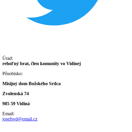
Úrad:
rehoľný brat, člen komunity vo Vidinej
Pôsobisko:
Misijný dom Božského Srdca
Zvolenská 74
985 59 Vidiná
Email:
josefsvd@email.cz