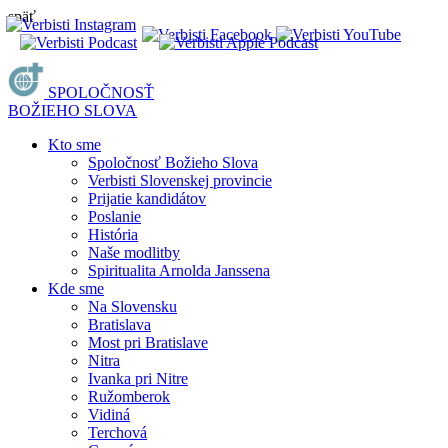
späť
SPOLOČNOSŤ
BOŽIEHO SLOVA
Kto sme
Spoločnosť Božieho Slova
Verbisti Slovenskej provincie
Prijatie kandidátov
Poslanie
História
Naše modlitby
Spiritualita Arnolda Janssena
Kde sme
Na Slovensku
Bratislava
Most pri Bratislave
Nitra
Ivanka pri Nitre
Ružomberok
Vidiná
Terchová