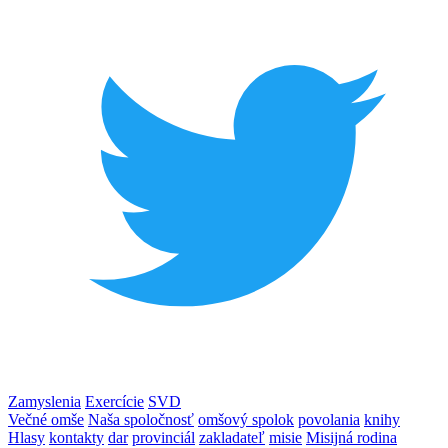
Zamyslenia
Exercície
SVD
Večné omše
Naša spoločnosť
omšový spolok
povolania
knihy
Hlasy
kontakty
dar
provinciál
zakladateľ
misie
Misijná rodina