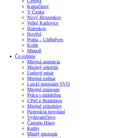
Cerová
Kukučínov
V Česku
Nový Hrozenkov
Velké Karlovice
Halenkov
Hovězí
Praha – Uhříněves
Kolín
Mimoň
Čo robíme
Misijná animácia
Misijný sekretár
Ľudové misie
Misijná rodina
Laickí misionári SVD
Misijné múzeum
Práca s mládežou
UPeCe Bratislava
Misijné prázdniny
Pastorácia povolaní
Vydavateľstvo
Časopis Hlasy
Knihy
Mladý misionár