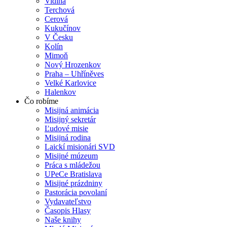
Vidiná
Terchová
Cerová
Kukučínov
V Česku
Kolín
Mimoň
Nový Hrozenkov
Praha – Uhříněves
Velké Karlovice
Halenkov
Čo robíme
Misijná animácia
Misijný sekretár
Ľudové misie
Misijná rodina
Laickí misionári SVD
Misijné múzeum
Práca s mládežou
UPeCe Bratislava
Misijné prázdniny
Pastorácia povolaní
Vydavateľstvo
Časopis Hlasy
Naše knihy