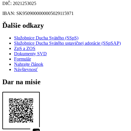
DIČ
: 2021253025
IBAN
: SK9509000000005029115971
Ďalšie odkazy
Služobnice Ducha Svätého (SSpS)
Služobnice Ducha Svätého ustavičnej adorácie (SSpSAP)
ZpS a ZOS
Dokumenty SVD
Formulár
Nahrajte článok
Návštevnosť
Dar na misie