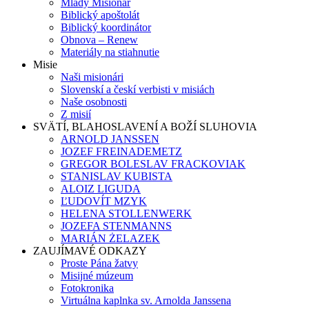
Mladý Misionár
Biblický apoštolát
Biblický koordinátor
Obnova – Renew
Materiály na stiahnutie
Misie
Naši misionári
Slovenskí a českí verbisti v misiách
Naše osobnosti
Z misií
SVÄTÍ, BLAHOSLAVENÍ A BOŽÍ SLUHOVIA
ARNOLD JANSSEN
JOZEF FREINADEMETZ
GREGOR BOLESLAV FRACKOVIAK
STANISLAV KUBISTA
ALOIZ LIGUDA
ĽUDOVÍT MZYK
HELENA STOLLENWERK
JOZEFA STENMANNS
MARIÁN ŻELAZEK
ZAUJÍMAVÉ ODKAZY
Proste Pána žatvy
Misijné múzeum
Fotokronika
Virtuálna kaplnka sv. Arnolda Janssena