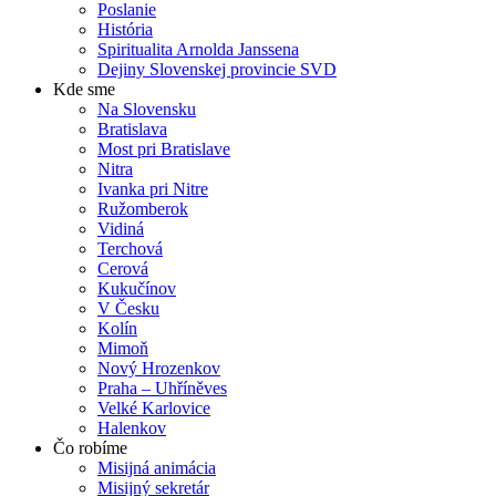
Poslanie
História
Spiritualita Arnolda Janssena
Dejiny Slovenskej provincie SVD
Kde sme
Na Slovensku
Bratislava
Most pri Bratislave
Nitra
Ivanka pri Nitre
Ružomberok
Vidiná
Terchová
Cerová
Kukučínov
V Česku
Kolín
Mimoň
Nový Hrozenkov
Praha – Uhříněves
Velké Karlovice
Halenkov
Čo robíme
Misijná animácia
Misijný sekretár