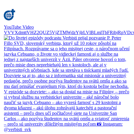
YouTube Video
VVVXdmttVHZ2QUZ5VjZTMWdzYjlrLVlBLmlTbFRibjRpVDc