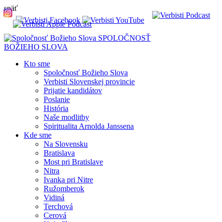
späť
SPOLOČNOSŤ
BOŽIEHO SLOVA
Kto sme
Spoločnosť Božieho Slova
Verbisti Slovenskej provincie
Prijatie kandidátov
Poslanie
História
Naše modlitby
Spiritualita Arnolda Janssena
Kde sme
Na Slovensku
Bratislava
Most pri Bratislave
Nitra
Ivanka pri Nitre
Ružomberok
Vidiná
Terchová
Cerová