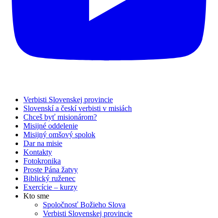
Verbisti Slovenskej provincie
Slovenskí a českí verbisti v misiách
Chceš byť misionárom?
Misijné oddelenie
Misijný omšový spolok
Dar na misie
Kontakty
Fotokronika
Proste Pána žatvy
Biblický ruženec
Exercície – kurzy
Kto sme
Spoločnosť Božieho Slova
Verbisti Slovenskej provincie