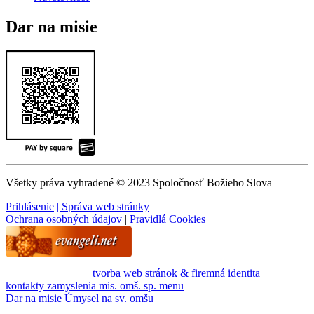
Dar na misie
Všetky práva vyhradené © 2023 Spoločnosť Božieho Slova
Prihlásenie
| Správa web stránky
Ochrana osobných údajov
|
Pravidlá Cookies
tvorba web stránok & firemná identita
kontakty
zamyslenia
mis. omš. sp.
menu
Dar na misie
Úmysel na sv. omšu