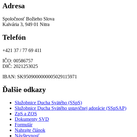
Adresa
Spoločnosť Božieho Slova
Kalvária 3, 949 01 Nitra
Telefón
+421 37 / 77 69 411
IČO
: 00586757
DIČ
: 2021253025
IBAN
: SK9509000000005029115971
Ďalšie odkazy
Služobnice Ducha Svätého (SSpS)
Služobnice Ducha Svätého ustavičnej adorácie (SSpSAP)
ZpS a ZOS
Dokumenty SVD
Formulár
Nahrajte článok
Návštevnosť