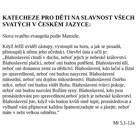
KATECHEZE PRO DĚTI NA SLAVNOST VŠECH
SVATÝCH V ČESKÉM JAZYCE:
Slova svatého evangelia podle Matouše.
Když Ježíš uviděl zástupy, vystoupil na horu, a jak se posadil,
přistoupili k němu jeho učedníci. Otevřel ústa a učil je:
„Blahoslavení chudí v duchu, neboť jejich je nebeské království.
Blahoslavení plačící, neboť oni budou potěšeni. Blahoslavení tiší,
neboť oni dostanou zemi za dědictví. Blahoslavení, kdo lační a žízní
po spravedlnosti, neboť oni budou nasyceni. Blahoslavení
milosrdní, neboť oni dojdou milosrdenství. Blahoslavení čistého
srdce, neboť oni budou vidět Boha. Blahoslavení tvůrci pokoje,
neboť oni budou nazváni Božími syny. Blahoslavení, kdo jsou
pronásledováni pro spravedlnost,neboť jejich je nebeské království.
Blahoslavení jste, když vás budou kvůli mně tupit, pronásledovat a
vylhaně vám připisovat každou špatnost;radujte se a jásejte, neboť
máte v nebi velkou odměnu.“
Mt 5,1-12a