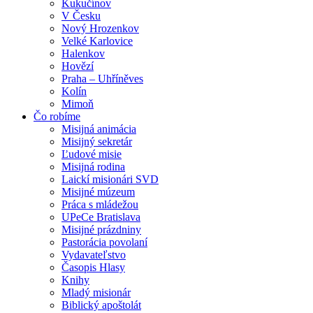
Kukučínov
V Česku
Nový Hrozenkov
Velké Karlovice
Halenkov
Hovězí
Praha – Uhříněves
Kolín
Mimoň
Čo robíme
Misijná animácia
Misijný sekretár
Ľudové misie
Misijná rodina
Laickí misionári SVD
Misijné múzeum
Práca s mládežou
UPeCe Bratislava
Misijné prázdniny
Pastorácia povolaní
Vydavateľstvo
Časopis Hlasy
Knihy
Mladý misionár
Biblický apoštolát