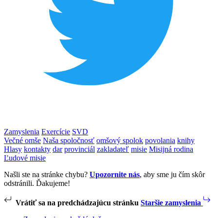
Zamyslenia
Exercície
SVD
Večné omše
Naša spoločnosť
omšový spolok
povolania
knihy
Hlasy
kontakty
dar
provinciál
zakladateľ
misie
Misijná rodina
Ľudové misie
Našli ste na stránke chybu?
Upozornite nás
, aby sme ju čím skôr
odstránili. Ďakujeme!
Vrátiť sa na predchádzajúcu stránku
Staršie zamyslenia