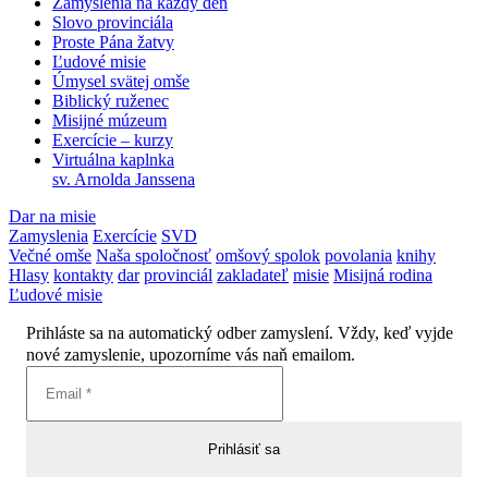
Zamyslenia na každý deň
Slovo provinciála
Proste Pána žatvy
Ľudové misie
Úmysel svätej omše
Biblický ruženec
Misijné múzeum
Exercície – kurzy
Virtuálna kaplnka
sv. Arnolda Janssena
Dar na misie
Zamyslenia
Exercície
SVD
Večné omše
Naša spoločnosť
omšový spolok
povolania
knihy
Hlasy
kontakty
dar
provinciál
zakladateľ
misie
Misijná rodina
Ľudové misie
Prihláste sa na automatický odber zamyslení. Vždy, keď vyjde
nové zamyslenie, upozorníme vás naň emailom.