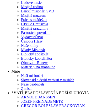
Ľudové misie
Misijná rodina
Laickí misionári SVD
Misijné múzeum
Práca s mládežou
UPeCe Bratislava
Misijné prázdniny
Pastorácia povolaní
Vydavateľstvo
Časopis Hlasy
Naše knihy
Mladý Misionár
Biblický apoštolát
Biblický koordinátor
Obnova – Renew
Materiály na stiahnutie
Misie
Naši misionári
Slovenskí a českí verbisti v misiách
Naše osobnosti
Z misií
SVÄTÍ, BLAHOSLAVENÍ A BOŽÍ SLUHOVIA
ARNOLD JANSSEN
JOZEF FREINADEMETZ
GREGOR BOLESLAV FRACKOVIAK