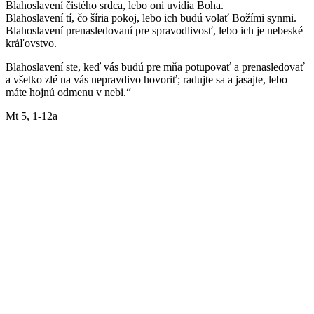
Blahoslavení čistého srdca, lebo oni uvidia Boha.
Blahoslavení tí, čo šíria pokoj, lebo ich budú volať Božími synmi.
Blahoslavení prenasledovaní pre spravodlivosť, lebo ich je nebeské
kráľovstvo.
Blahoslavení ste, keď vás budú pre mňa potupovať a prenasledovať
a všetko zlé na vás nepravdivo hovoriť; radujte sa a jasajte, lebo
máte hojnú odmenu v nebi.“
Mt 5, 1-12a