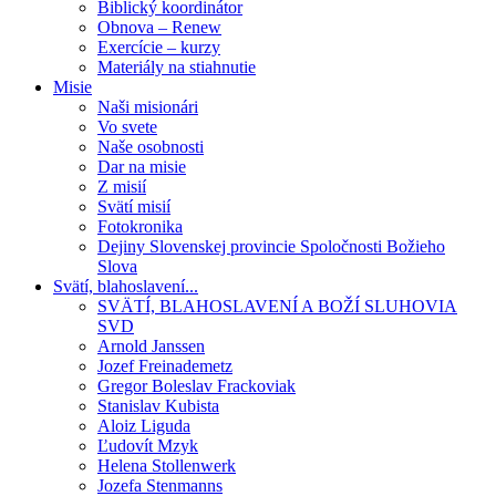
Biblický koordinátor
Obnova – Renew
Exercície – kurzy
Materiály na stiahnutie
Misie
Naši misionári
Vo svete
Naše osobnosti
Dar na misie
Z misií
Svätí misií
Fotokronika
Dejiny Slovenskej provincie Spoločnosti Božieho
Slova
Svätí, blahoslavení...
SVÄTÍ, BLAHOSLAVENÍ A BOŽÍ SLUHOVIA
SVD
Arnold Janssen
Jozef Freinademetz
Gregor Boleslav Frackoviak
Stanislav Kubista
Aloiz Liguda
Ľudovít Mzyk
Helena Stollenwerk
Jozefa Stenmanns