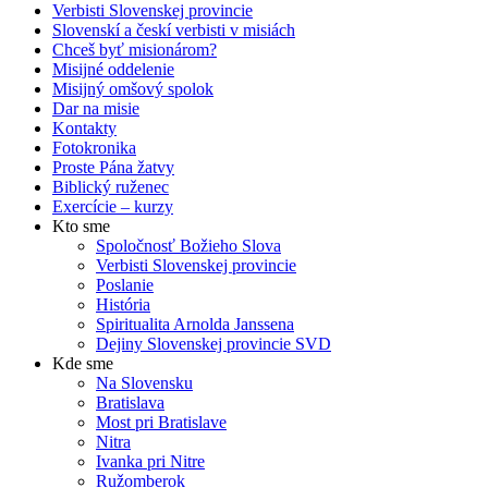
Verbisti Slovenskej provincie
Slovenskí a českí verbisti v misiách
Chceš byť misionárom?
Misijné oddelenie
Misijný omšový spolok
Dar na misie
Kontakty
Fotokronika
Proste Pána žatvy
Biblický ruženec
Exercície – kurzy
Kto sme
Spoločnosť Božieho Slova
Verbisti Slovenskej provincie
Poslanie
História
Spiritualita Arnolda Janssena
Dejiny Slovenskej provincie SVD
Kde sme
Na Slovensku
Bratislava
Most pri Bratislave
Nitra
Ivanka pri Nitre
Ružomberok