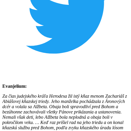
Evanjelium:
Za čias judejského kráľa Herodesa žil istý kňaz menom Zachariáš z
Abiášovej kňazskej triedy. Jeho manželka pochádzala z Áronových
dcér a volala sa Alžbeta. Obaja boli spravodliví pred Bohom a
bezúhonne zachovávali všetky Pánove prikázania a ustanovenia.
Nemali však deti, lebo Alžbeta bola neplodná a obaja boli v
pokročilom veku. … Keď raz prišiel rad na jeho triedu a on konal
kňazskú službu pred Bohom, podľa zvyku kňazského úradu lósom