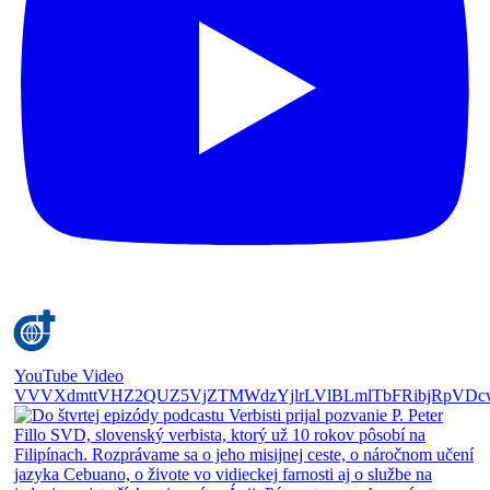
YouTube Video
VVVXdmttVHZ2QUZ5VjZTMWdzYjlrLVlBLmlTbFRibjRpVDc