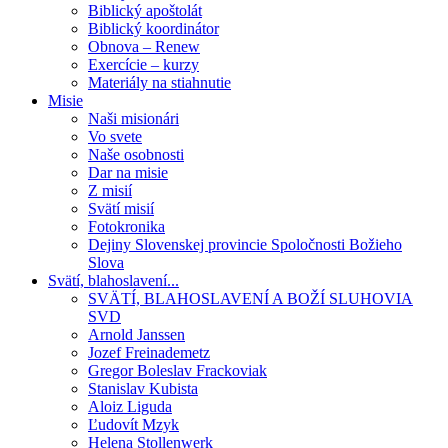
Biblický apoštolát
Biblický koordinátor
Obnova – Renew
Exercície – kurzy
Materiály na stiahnutie
Misie
Naši misionári
Vo svete
Naše osobnosti
Dar na misie
Z misií
Svätí misií
Fotokronika
Dejiny Slovenskej provincie Spoločnosti Božieho
Slova
Svätí, blahoslavení...
SVÄTÍ, BLAHOSLAVENÍ A BOŽÍ SLUHOVIA
SVD
Arnold Janssen
Jozef Freinademetz
Gregor Boleslav Frackoviak
Stanislav Kubista
Aloiz Liguda
Ľudovít Mzyk
Helena Stollenwerk