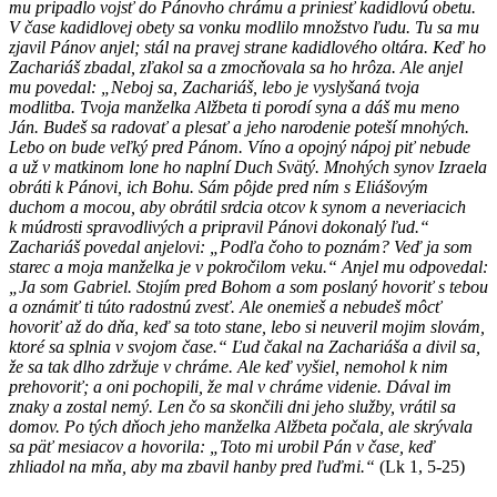
mu pripadlo vojsť do Pánovho chrámu a priniesť kadidlovú obetu.
V čase kadidlovej obety sa vonku modlilo množstvo ľudu. Tu sa mu
zjavil Pánov anjel; stál na pravej strane kadidlového oltára. Keď ho
Zachariáš zbadal, zľakol sa a zmocňovala sa ho hrôza. Ale anjel
mu povedal: „Neboj sa, Zachariáš, lebo je vyslyšaná tvoja
modlitba. Tvoja manželka Alžbeta ti porodí syna a dáš mu meno
Ján. Budeš sa radovať a plesať a jeho narodenie poteší mnohých.
Lebo on bude veľký pred Pánom. Víno a opojný nápoj piť nebude
a už v matkinom lone ho naplní Duch Svätý. Mnohých synov Izraela
obráti k Pánovi, ich Bohu. Sám pôjde pred ním s Eliášovým
duchom a mocou, aby obrátil srdcia otcov k synom a neveriacich
k múdrosti spravodlivých a pripravil Pánovi dokonalý ľud.“
Zachariáš povedal anjelovi: „Podľa čoho to poznám? Veď ja som
starec a moja manželka je v pokročilom veku.“ Anjel mu odpovedal:
„Ja som Gabriel. Stojím pred Bohom a som poslaný hovoriť s tebou
a oznámiť ti túto radostnú zvesť. Ale onemieš a nebudeš môcť
hovoriť až do dňa, keď sa toto stane, lebo si neuveril mojim slovám,
ktoré sa splnia v svojom čase.“ Ľud čakal na Zachariáša a divil sa,
že sa tak dlho zdržuje v chráme. Ale keď vyšiel, nemohol k nim
prehovoriť; a oni pochopili, že mal v chráme videnie. Dával im
znaky a zostal nemý. Len čo sa skončili dni jeho služby, vrátil sa
domov. Po tých dňoch jeho manželka Alžbeta počala, ale skrývala
sa päť mesiacov a hovorila: „Toto mi urobil Pán v čase, keď
zhliadol na mňa, aby ma zbavil hanby pred ľuďmi.“
(Lk 1, 5-25)