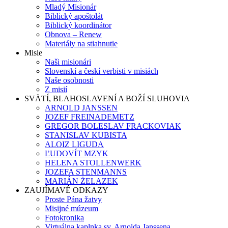
Mladý Misionár
Biblický apoštolát
Biblický koordinátor
Obnova – Renew
Materiály na stiahnutie
Misie
Naši misionári
Slovenskí a českí verbisti v misiách
Naše osobnosti
Z misií
SVÄTÍ, BLAHOSLAVENÍ A BOŽÍ SLUHOVIA
ARNOLD JANSSEN
JOZEF FREINADEMETZ
GREGOR BOLESLAV FRACKOVIAK
STANISLAV KUBISTA
ALOIZ LIGUDA
ĽUDOVÍT MZYK
HELENA STOLLENWERK
JOZEFA STENMANNS
MARIÁN ŻELAZEK
ZAUJÍMAVÉ ODKAZY
Proste Pána žatvy
Misijné múzeum
Fotokronika
Virtuálna kaplnka sv. Arnolda Janssena