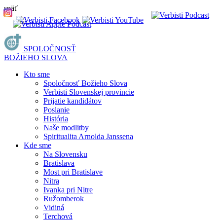
späť
SPOLOČNOSŤ
BOŽIEHO SLOVA
Kto sme
Spoločnosť Božieho Slova
Verbisti Slovenskej provincie
Prijatie kandidátov
Poslanie
História
Naše modlitby
Spiritualita Arnolda Janssena
Kde sme
Na Slovensku
Bratislava
Most pri Bratislave
Nitra
Ivanka pri Nitre
Ružomberok
Vidiná
Terchová