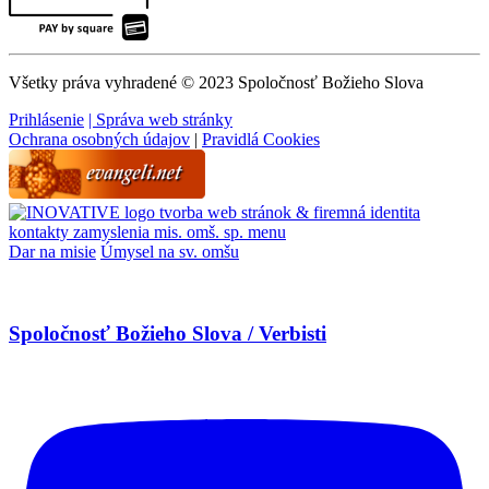
Všetky práva vyhradené © 2023 Spoločnosť Božieho Slova
Prihlásenie
| Správa web stránky
Ochrana osobných údajov
|
Pravidlá Cookies
tvorba web stránok & firemná identita
kontakty
zamyslenia
mis. omš. sp.
menu
Dar na misie
Úmysel na sv. omšu
Spoločnosť Božieho Slova / Verbisti