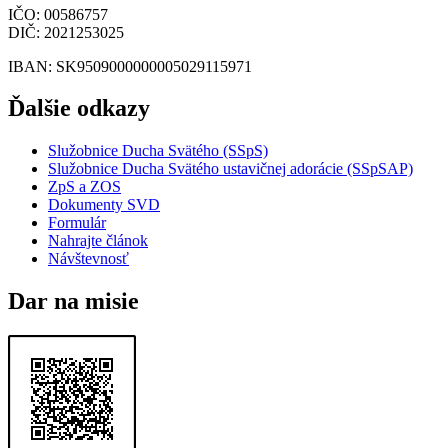
IČO
: 00586757
DIČ
: 2021253025
IBAN
: SK9509000000005029115971
Ďalšie odkazy
Služobnice Ducha Svätého (SSpS)
Služobnice Ducha Svätého ustavičnej adorácie (SSpSAP)
ZpS a ZOS
Dokumenty SVD
Formulár
Nahrajte článok
Návštevnosť
Dar na misie