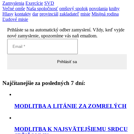
Zamyslenia
Exercície
SVD
Večné omše
Naša spoločnosť
omšový spolok
povolania
knihy
Hlasy
kontakty
dar
provinciál
zakladateľ
misie
Misijná rodina
Ľudové misie
Prihláste sa na automatický odber zamyslení. Vždy, keď vyjde
nové zamyslenie, upozorníme vás naň emailom.
Najčítanejšie za posledných 7 dní:
MODLITBA A LITÁNIE ZA ZOMRELÝCH
MODLITBA K NAJSVÄTEJŠIEMU SRDCU