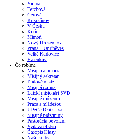
Vidiná
Terchová
Cerová
Kukučínov
V Česku
Kolín
Mimoň
Nový Hrozenkov
Praha – Uhříněves
Velké Karlovice
Halenkov
Čo robíme
Misijná animácia
Misijný sekretár
Ľudové misie
Misijná rodina
Laickí misionári SVD
Misijné múzeum
Práca s mládežou
UPeCe Bratislava
Misijné prázdniny
Pastorácia povolaní
Vydavateľstvo
Časopis Hlasy
Naše knihy