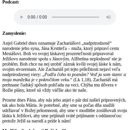
Podcast:
Zamyslenie:
Anjel Gabriel dnes oznamuje Zachariášovi „nadprirodzené“
narodenie jeho syna, Jána Krstiteľa – muža, ktorý pripraví cestu
Mesiášovi. Boh vo svojej láskavej prozreteľnosti pripravoval
Ježišovo narodenie spolu s Jánovým. Alžbetina neplodnosť nie je
problém. Boh chce na nej urobiť zázrak kvôli svojej láske k nám,
svojim stvoreniam. Ale Zachariáš pri tejto príležitosti nejaví veľa
nadprirodzenej viery: „
Podľa čoho to poznám? Veď ja som starec a
moja manželka je v pokročilom veku.
“ (Lk 1,18). Zachariáš má
prehnane ľudský spôsob pohľadu na veci. Chýba mu dôvera v
Božie plány, ktoré sú vždy väčšie ako tie naše.
Prosme dnes Pána, aby nás jeho anjel o pár dní našiel pripravených,
tak ako bola Mária. Je potrebné, aby sme sa počas dňa snažili
udržiavať v Božej prítomnosti, aby sme v modlitbe zosilňovali svoju
lásku k Ježišovi, aby sme prijímali sväté prijímanie s oddanosťou:
pretože Ježiš sa narodí a príde k nám!