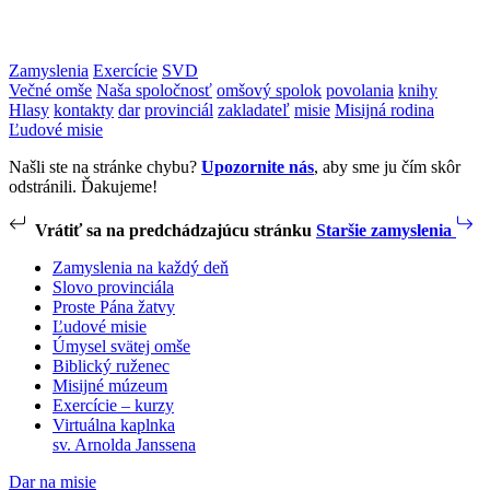
Zamyslenia
Exercície
SVD
Večné omše
Naša spoločnosť
omšový spolok
povolania
knihy
Hlasy
kontakty
dar
provinciál
zakladateľ
misie
Misijná rodina
Ľudové misie
Našli ste na stránke chybu?
Upozornite nás
, aby sme ju čím skôr
odstránili. Ďakujeme!
Vrátiť sa na predchádzajúcu stránku
Staršie zamyslenia
Zamyslenia na každý deň
Slovo provinciála
Proste Pána žatvy
Ľudové misie
Úmysel svätej omše
Biblický ruženec
Misijné múzeum
Exercície – kurzy
Virtuálna kaplnka
sv. Arnolda Janssena
Dar na misie