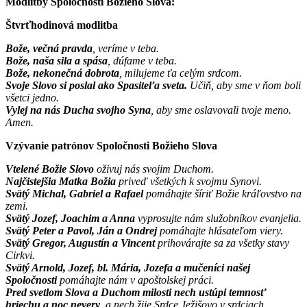
Modlitby Spoločnosti Božieho Slova:
Štvrťhodinová modlitba
Bože, večná pravda
, veríme v teba.
Bože, naša sila a spása
, dúfame v teba.
Bože, nekonečná dobrota
, milujeme ťa celým srdcom.
Svoje Slovo si poslal ako Spasiteľa sveta.
Učiň, aby sme v ňom boli
všetci jedno.
Vylej na nás Ducha svojho Syna
, aby sme oslavovali tvoje meno.
Amen.
Vzývanie patrónov Spoločnosti Božieho Slova
Vtelené Božie Slovo
oživuj nás svojim Duchom.
Najčistejšia Matka Božia
priveď všetkých k svojmu Synovi.
Svätý Michal, Gabriel a Rafael
pomáhajte šíriť Božie kráľovstvo na
zemi.
Svätý Jozef, Joachim a Anna
vyprosujte nám služobníkov evanjelia.
Svätý Peter a Pavol, Ján a Ondrej
pomáhajte hlásateľom viery.
Svätý Gregor, Augustín a Vincent
prihovárajte sa za všetky stavy
Cirkvi.
Svätý Arnold, Jozef, bl. Mária, Jozefa a mučeníci našej
Spoločnosti
pomáhajte nám v apoštolskej práci.
Pred svetlom Slova a Duchom milosti nech ustúpi temnosť
hriechu a noc nevery
, a nech žije Srdce Ježišovo v srdciach