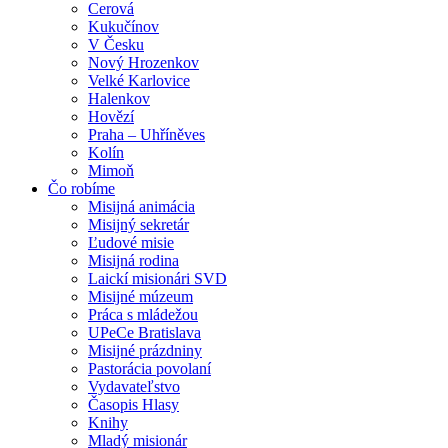
Cerová
Kukučínov
V Česku
Nový Hrozenkov
Velké Karlovice
Halenkov
Hovězí
Praha – Uhříněves
Kolín
Mimoň
Čo robíme
Misijná animácia
Misijný sekretár
Ľudové misie
Misijná rodina
Laickí misionári SVD
Misijné múzeum
Práca s mládežou
UPeCe Bratislava
Misijné prázdniny
Pastorácia povolaní
Vydavateľstvo
Časopis Hlasy
Knihy
Mladý misionár