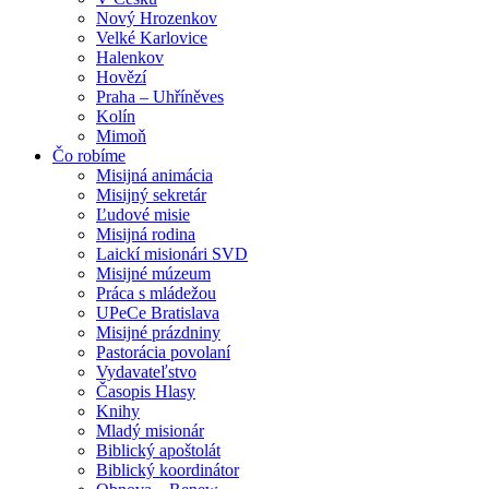
Nový Hrozenkov
Velké Karlovice
Halenkov
Hovězí
Praha – Uhříněves
Kolín
Mimoň
Čo robíme
Misijná animácia
Misijný sekretár
Ľudové misie
Misijná rodina
Laickí misionári SVD
Misijné múzeum
Práca s mládežou
UPeCe Bratislava
Misijné prázdniny
Pastorácia povolaní
Vydavateľstvo
Časopis Hlasy
Knihy
Mladý misionár
Biblický apoštolát
Biblický koordinátor