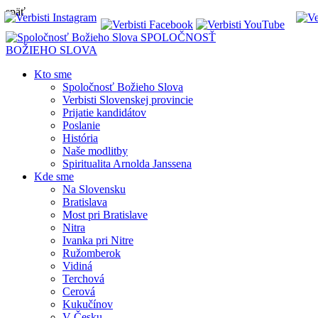
späť
SPOLOČNOSŤ
BOŽIEHO SLOVA
Kto sme
Spoločnosť Božieho Slova
Verbisti Slovenskej provincie
Prijatie kandidátov
Poslanie
História
Naše modlitby
Spiritualita Arnolda Janssena
Kde sme
Na Slovensku
Bratislava
Most pri Bratislave
Nitra
Ivanka pri Nitre
Ružomberok
Vidiná
Terchová
Cerová
Kukučínov
V Česku