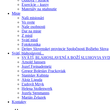
Obnova – Renew
Exercície – kurzy
Materiály na stiahnutie
Misie
Naši misionári
Vo svete
Naše osobnosti
Dar na misie
Z misií
Svätí misií
Fotokronika
Dejiny Slovenskej provincie Spoločnosti Božieho Slova
Svätí, blahoslavení...
SVÄTÍ, BLAHOSLAVENÍ A BOŽÍ SLUHOVIA SV
Arnold Janssen
Jozef Freinademetz
Gregor Boleslav Frackoviak
Stanislav Kubista
Aloiz Liguda
Ľudovít Mzyk
Helena Stollenwerk
Jozefa Stenmanns
Marián Żelazek
Kontakty