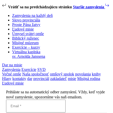
Vrátiť sa na predchádzajúcu stránku
Staršie zamyslenia
Zamyslenia na každý deň
Slovo provinciála
Proste Pána žatvy
Ľudové misie
Úmysel svätej omše
Biblický ruženec
Misijné múzeum
Exercície – kurzy
Virtuálna kaplnka
sv. Arnolda Janssena
Dar na misie
Zamyslenia
Exercície
SVD
Večné omše
Naša spoločnosť
omšový spolok
povolania
knihy
Hlasy
kontakty
dar
provinciál
zakladateľ
misie
Misijná rodina
Ľudové misie
Prihláste sa na automatický odber zamyslení. Vždy, keď vyjde
nové zamyslenie, upozorníme vás naň emailom.