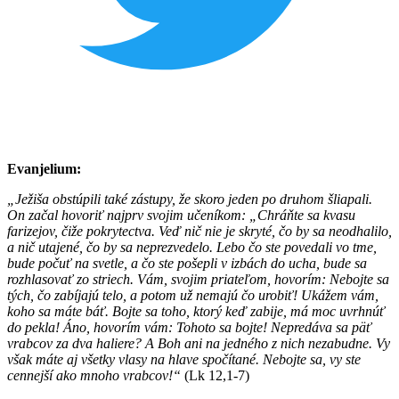
Evanjelium:
„Ježiša obstúpili také zástupy, že skoro jeden po druhom šliapali.
On začal hovoriť najprv svojim učeníkom: „Chráňte sa kvasu
farizejov, čiže pokrytectva. Veď nič nie je skryté, čo by sa neodhalilo,
a nič utajené, čo by sa neprezvedelo. Lebo čo ste povedali vo tme,
bude počuť na svetle, a čo ste pošepli v izbách do ucha, bude sa
rozhlasovať zo striech. Vám, svojim priateľom, hovorím: Nebojte sa
tých, čo zabíjajú telo, a potom už nemajú čo urobiť! Ukážem vám,
koho sa máte báť. Bojte sa toho, ktorý keď zabije, má moc uvrhnúť
do pekla! Áno, hovorím vám: Tohoto sa bojte! Nepredáva sa päť
vrabcov za dva haliere? A Boh ani na jedného z nich nezabudne. Vy
však máte aj všetky vlasy na hlave spočítané. Nebojte sa, vy ste
cennejší ako mnoho vrabcov!“
(Lk 12,1-7)