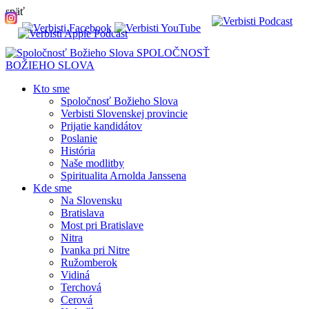
späť
SPOLOČNOSŤ
BOŽIEHO SLOVA
Kto sme
Spoločnosť Božieho Slova
Verbisti Slovenskej provincie
Prijatie kandidátov
Poslanie
História
Naše modlitby
Spiritualita Arnolda Janssena
Kde sme
Na Slovensku
Bratislava
Most pri Bratislave
Nitra
Ivanka pri Nitre
Ružomberok
Vidiná
Terchová
Cerová