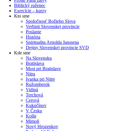
Proste Pána žatvy
Biblický ruženec
Exercície – kurzy
Kto sme
Spoločnosť Božieho Slova
Verbisti Slovenskej provincie
Poslanie
História
Spiritualita Arnolda Janssena
Dejiny Slovenskej provincie SVD
Kde sme
Na Slovensku
Bratislava
Most pri Bratislave
Nitra
Ivanka pri Nitre
Ružomberok
Vidiná
Terchová
Cerová
Kukučínov
V Česku
Kolín
Mimoň
Nový Hrozenkov