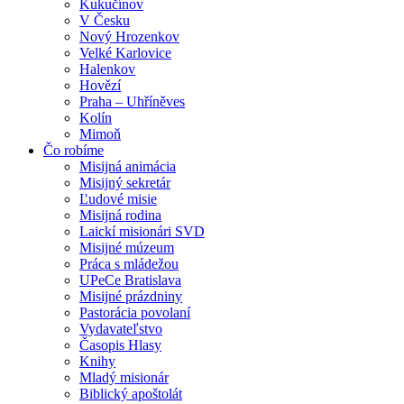
Kukučínov
V Česku
Nový Hrozenkov
Velké Karlovice
Halenkov
Hovězí
Praha – Uhříněves
Kolín
Mimoň
Čo robíme
Misijná animácia
Misijný sekretár
Ľudové misie
Misijná rodina
Laickí misionári SVD
Misijné múzeum
Práca s mládežou
UPeCe Bratislava
Misijné prázdniny
Pastorácia povolaní
Vydavateľstvo
Časopis Hlasy
Knihy
Mladý misionár
Biblický apoštolát