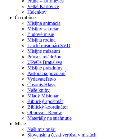
Praha – Uhříněves
Velké Karlovice
Halenkov
Čo robíme
Misijná animácia
Misijný sekretár
Ľudové misie
Misijná rodina
Laickí misionári SVD
Misijné múzeum
Práca s mládežou
UPeCe Bratislava
Misijné prázdniny
Pastorácia povolaní
Vydavateľstvo
Časopis Hlasy
Naše knihy
Mladý Misionár
Biblický apoštolát
Biblický koordinátor
Obnova – Renew
Materiály na stiahnutie
Misie
Naši misionári
Slovenskí a českí verbisti v misiách