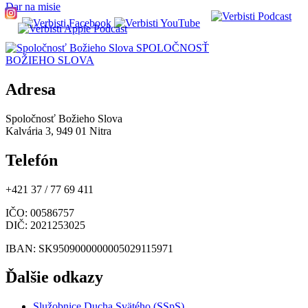
Dar na misie
SPOLOČNOSŤ
BOŽIEHO SLOVA
Adresa
Spoločnosť Božieho Slova
Kalvária 3, 949 01 Nitra
Telefón
+421 37 / 77 69 411
IČO
: 00586757
DIČ
: 2021253025
IBAN
: SK9509000000005029115971
Ďalšie odkazy
Služobnice Ducha Svätého (SSpS)