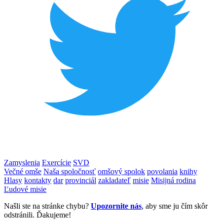
Zamyslenia
Exercície
SVD
Večné omše
Naša spoločnosť
omšový spolok
povolania
knihy
Hlasy
kontakty
dar
provinciál
zakladateľ
misie
Misijná rodina
Ľudové misie
Našli ste na stránke chybu?
Upozornite nás
, aby sme ju čím skôr
odstránili. Ďakujeme!