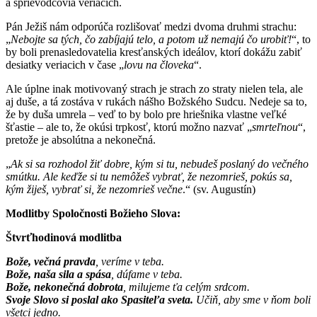
a sprievodcovia veriacich.
Pán Ježiš nám odporúča rozlišovať medzi dvoma druhmi strachu:
„
Nebojte sa tých, čo zabíjajú telo, a potom už nemajú čo urobiť!
“, to
by boli prenasledovatelia kresťanských ideálov, ktorí dokážu zabiť
desiatky veriacich v čase „
lovu na človeka
“.
Ale úplne inak motivovaný strach je strach zo straty nielen tela, ale
aj duše, a tá zostáva v rukách nášho Božského Sudcu. Nedeje sa to,
že by duša umrela – veď to by bolo pre hriešnika vlastne veľké
šťastie – ale to, že okúsi trpkosť, ktorú možno nazvať „
smrteľnou
“,
pretože je absolútna a nekonečná.
„
Ak si sa rozhodol žiť dobre, kým si tu, nebudeš poslaný do večného
smútku. Ale keďže si tu nemôžeš vybrať, že nezomrieš, pokús sa,
kým žiješ, vybrať si, že nezomrieš večne
.“ (sv. Augustín)
Modlitby Spoločnosti Božieho Slova:
Štvrťhodinová modlitba
Bože, večná pravda
, veríme v teba.
Bože, naša sila a spása
, dúfame v teba.
Bože, nekonečná dobrota
, milujeme ťa celým srdcom.
Svoje Slovo si poslal ako Spasiteľa sveta.
Učiň, aby sme v ňom boli
všetci jedno.