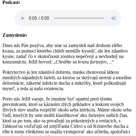
Podcast:
Zamyslenie:
Dnes nás Pán pozýva, aby sme sa zamysleli nad druhom zlého
kvasu, za pomoci ktorého chlieb nemôže kysnúť, ale len zdanlivo
kysne, zatiaľ čo v skutočnosti zostáva nepečený a nevhodný na
konzumáciu. Ježiš hovorí: „
Chráňte sa kvasu farizejov,…
“
Pokrytectvo je len zdanlivá dobrota, maska zhotovená látkou
mnohých nápadných farieb, za ktorou sa skrývajú neresti a morálne
deformácie, zákerné infekcie ducha a mikróby, ktoré poškodzujú
myseľ, a teda aj našu existenciu.
Preto nás Ježiš varuje, že musíme byť opatrní pred týmito
previnilcami, ktorí sa kázaním zlých príkladov a leskom svojich
lživých slov snažia rozptýliť okolo seba infekciu. Máme okolo seba
ľudí, ktorých by sme mohli klasifikovať ako farizejov našich čias,
ktorí sa po tom, ako sa považujú za pokrstených a veriacich, s
ľahkosťou vzďaľujú od zmýšľania Cirkvi a od Kristovho ducha a
ešte k tomu všetkému sa snažia vystupovať ako učitelia, spoločníci