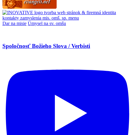
tvorba web stránok & firemná identita
kontakty
zamyslenia
mis. omš. sp.
menu
Dar na misie
Úmysel na sv. omšu
Spoločnosť Božieho Slova / Verbisti