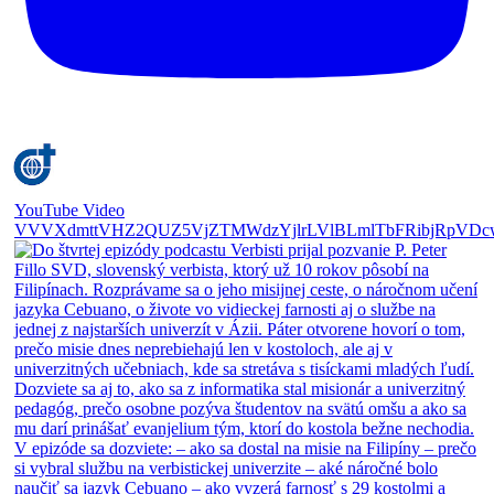
YouTube Video
VVVXdmttVHZ2QUZ5VjZTMWdzYjlrLVlBLmlTbFRibjRpVDc