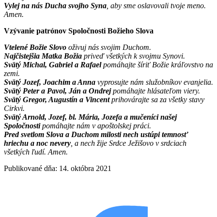
Vylej na nás Ducha svojho Syna
, aby sme oslavovali tvoje meno.
Amen.
Vzývanie patrónov Spoločnosti Božieho Slova
Vtelené Božie Slovo
oživuj nás svojim Duchom.
Najčistejšia Matka Božia
priveď všetkých k svojmu Synovi.
Svätý Michal, Gabriel a Rafael
pomáhajte šíriť Božie kráľovstvo na
zemi.
Svätý Jozef, Joachim a Anna
vyprosujte nám služobníkov evanjelia.
Svätý Peter a Pavol, Ján a Ondrej
pomáhajte hlásateľom viery.
Svätý Gregor, Augustín a Vincent
prihovárajte sa za všetky stavy
Cirkvi.
Svätý Arnold, Jozef, bl. Mária, Jozefa a mučeníci našej
Spoločnosti
pomáhajte nám v apoštolskej práci.
Pred svetlom Slova a Duchom milosti nech ustúpi temnosť
hriechu a noc nevery
, a nech žije Srdce Ježišovo v srdciach
všetkých ľudí. Amen.
Publikované dňa: 14. októbra 2021