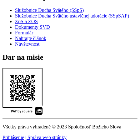
Služobnice Ducha Svätého (SSpS)
Služobnice Ducha Svätého ustavičnej adorácie (SSpSAP)
ZpS a ZOS
Dokumenty SVD
Formulár
Nahrajte článok
Návštevnosť
Dar na misie
Všetky práva vyhradené © 2023 Spoločnosť Božieho Slova
Prihlásenie
| Správa web stránky