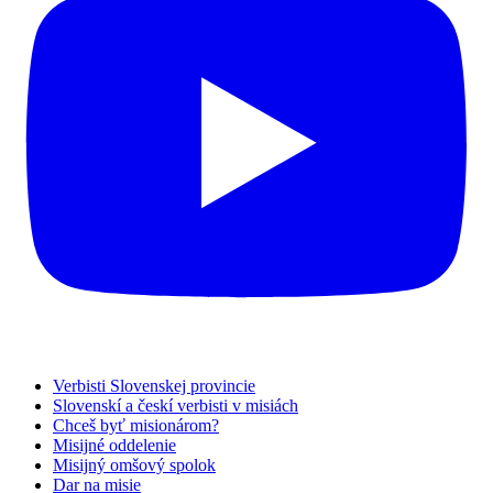
Verbisti Slovenskej provincie
Slovenskí a českí verbisti v misiách
Chceš byť misionárom?
Misijné oddelenie
Misijný omšový spolok
Dar na misie