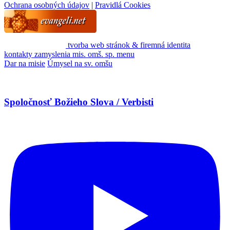
Ochrana osobných údajov
|
Pravidlá Cookies
tvorba web stránok & firemná identita
kontakty
zamyslenia
mis. omš. sp.
menu
Dar na misie
Úmysel na sv. omšu
Spoločnosť Božieho Slova / Verbisti