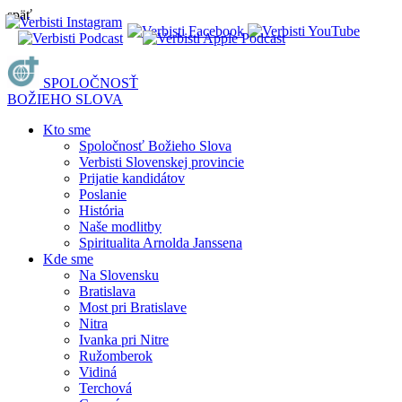
späť
SPOLOČNOSŤ
BOŽIEHO SLOVA
Kto sme
Spoločnosť Božieho Slova
Verbisti Slovenskej provincie
Prijatie kandidátov
Poslanie
História
Naše modlitby
Spiritualita Arnolda Janssena
Kde sme
Na Slovensku
Bratislava
Most pri Bratislave
Nitra
Ivanka pri Nitre
Ružomberok
Vidiná
Terchová