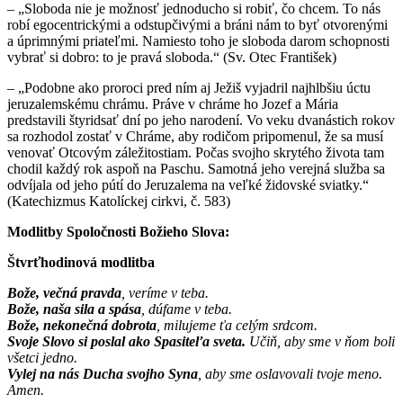
– „Sloboda nie je možnosť jednoducho si robiť, čo chcem. To nás
robí egocentrickými a odstupčivými a bráni nám to byť otvorenými
a úprimnými priateľmi. Namiesto toho je sloboda darom schopnosti
vybrať si dobro: to je pravá sloboda.“ (Sv. Otec František)
– „Podobne ako proroci pred ním aj Ježiš vyjadril najhlbšiu úctu
jeruzalemskému chrámu. Práve v chráme ho Jozef a Mária
predstavili štyridsať dní po jeho narodení. Vo veku dvanástich rokov
sa rozhodol zostať v Chráme, aby rodičom pripomenul, že sa musí
venovať Otcovým záležitostiam. Počas svojho skrytého života tam
chodil každý rok aspoň na Paschu. Samotná jeho verejná služba sa
odvíjala od jeho pútí do Jeruzalema na veľké židovské sviatky.“
(Katechizmus Katolíckej cirkvi, č. 583)
Modlitby Spoločnosti Božieho Slova:
Štvrťhodinová modlitba
Bože, večná pravda
, veríme v teba.
Bože, naša sila a spása
, dúfame v teba.
Bože, nekonečná dobrota
, milujeme ťa celým srdcom.
Svoje Slovo si poslal ako Spasiteľa sveta.
Učiň, aby sme v ňom boli
všetci jedno.
Vylej na nás Ducha svojho Syna
, aby sme oslavovali tvoje meno.
Amen.