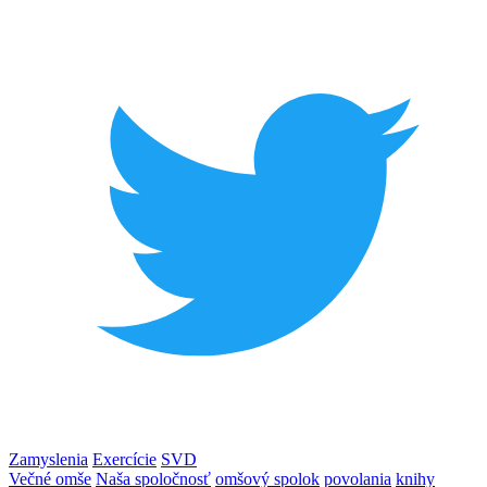
Zamyslenia
Exercície
SVD
Večné omše
Naša spoločnosť
omšový spolok
povolania
knihy