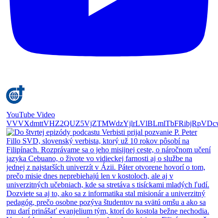
YouTube Video
VVVXdmttVHZ2QUZ5VjZTMWdzYjlrLVlBLmlTbFRibjRpVDc