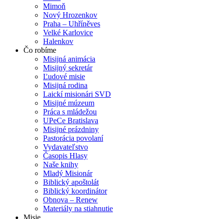
Mimoň
Nový Hrozenkov
Praha – Uhříněves
Velké Karlovice
Halenkov
Čo robíme
Misijná animácia
Misijný sekretár
Ľudové misie
Misijná rodina
Laickí misionári SVD
Misijné múzeum
Práca s mládežou
UPeCe Bratislava
Misijné prázdniny
Pastorácia povolaní
Vydavateľstvo
Časopis Hlasy
Naše knihy
Mladý Misionár
Biblický apoštolát
Biblický koordinátor
Obnova – Renew
Materiály na stiahnutie
Misie