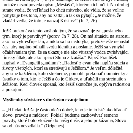
pretože nezodpovedá opisu „Mesiáša“, ktorému ich učili. Na druhej
strane vedia, že veľkňazi ho chcú mŕtveho, ale vidia, že sa voľne
pohybuje bez toho, aby ho zatkli, a tak sa pýtajú: „Je možné, že
vladári vedia, že toto je naozaj Kristus?“ (Jn 7, 26).
Ježiš prekonáva tento zmätok tým, že sa označuje za „poslaného
tým, ktorý je pravdivý“ (porov. Jn 7, 28). On má situáciu na starosti,
ako ho vykresľuje Ján, a nikto sa ho nedotýka, pretože ešte nenastal
čas, aby naplno odhalil svoju identitu a poslanie. Ježiš sa vymyká
očakávaniam tým, že sa ukazuje nie ako víťazný vodca zvrhávajúci
rímsky útlak, ale ako trpiaci Sluha z Izaiáša.“ Pápež František
napísal v „Evangelii gaudium“: „Radosť z evanjelia napĺňa srdcia a
životy všetkých, ktorí sa stretávajú s Ježišom.“ Je veľmi dôležité,
aby sme každému, koho stretneme, pomohli prekonať domnienky a
úsudky o tom, kto je Ježiš a čo je Cirkev, a uľahčili mu stretnutie s
Ježišom. Keď človek spozná, kto Ježiš skutočne je, oplýva radosťou
a pokojom.
Myšlienky súvisiace s dnešným evanjeliom:
– „Hľadať Ježiša je často niečo dobré, lebo je to to isté ako hľadať
slovo, pravdu a múdrosť. Pokiaľ budeme zachovávať semeno
pravdy, ktoré bolo vložené do našej duše, a jeho prikázania, Slovo
sa od nás nevzdialia.“ (Origenes)