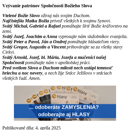
Vzývanie patrónov Spoločnosti Božieho Slova
Vtelené Božie Slovo
oživuj nás svojim Duchom.
Najčistejšia Matka Božia
priveď všetkých k svojmu Synovi.
Svätý Michal, Gabriel a Rafael
pomáhajte šíriť Božie kráľovstvo na
zemi.
Svätý Jozef, Joachim a Anna
vyprosujte nám služobníkov evanjelia.
Svätý Peter a Pavol, Ján a Ondrej
pomáhajte hlásateľom viery.
Svätý Gregor, Augustín a Vincent
prihovárajte sa za všetky stavy
Cirkvi.
Svätý Arnold, Jozef, bl. Mária, Jozefa a mučeníci našej
Spoločnosti
pomáhajte nám v apoštolskej práci.
Pred svetlom Slova a Duchom milosti nech ustúpi temnosť
hriechu a noc nevery
, a nech žije Srdce Ježišovo v srdciach
všetkých ľudí. Amen.
Publikované dňa: 4. apríla 2025