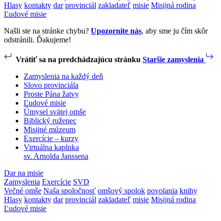
Hlasy
kontakty
dar
provinciál
zakladateľ
misie
Misijná rodina
Ľudové misie
Našli ste na stránke chybu?
Upozornite nás
, aby sme ju čím skôr
odstránili. Ďakujeme!
Vrátiť sa na predchádzajúcu stránku
Staršie zamyslenia
Zamyslenia na každý deň
Slovo provinciála
Proste Pána žatvy
Ľudové misie
Úmysel svätej omše
Biblický ruženec
Misijné múzeum
Exercície – kurzy
Virtuálna kaplnka
sv. Arnolda Janssena
Dar na misie
Zamyslenia
Exercície
SVD
Večné omše
Naša spoločnosť
omšový spolok
povolania
knihy
Hlasy
kontakty
dar
provinciál
zakladateľ
misie
Misijná rodina
Ľudové misie