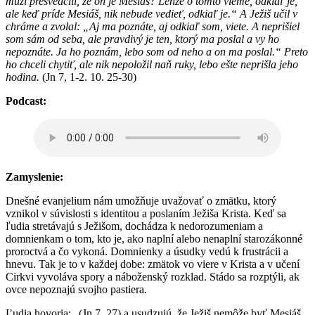
muži presvedčili, že on je Mesiáš? Lenže o tomto vieme, odkiaľ je,
ale keď príde Mesiáš, nik nebude vedieť, odkiaľ je.“ A Ježiš učil v
chráme a zvolal: „Aj ma poznáte, aj odkiaľ som, viete. A neprišiel
som sám od seba, ale pravdivý je ten, ktorý ma poslal a vy ho
nepoznáte. Ja ho poznám, lebo som od neho a on ma poslal.“ Preto
ho chceli chytiť, ale nik nepoložil naň ruky, lebo ešte neprišla jeho
hodina.
(Jn 7, 1-2. 10. 25-30)
Podcast:
Zamyslenie:
Dnešné evanjelium nám umožňuje uvažovať o zmätku, ktorý
vznikol v súvislosti s identitou a poslaním Ježiša Krista. Keď sa
ľudia stretávajú s Ježišom, dochádza k nedorozumeniam a
domnienkam o tom, kto je, ako naplní alebo nenaplní starozákonné
proroctvá a čo vykoná. Domnienky a úsudky vedú k frustrácii a
hnevu. Tak je to v každej dobe: zmätok vo viere v Krista a v učení
Cirkvi vyvoláva spory a náboženský rozklad. Stádo sa rozptýli, ak
ovce nepoznajú svojho pastiera.
Ľudia hovoria: „(Jn 7, 27) a usudzujú, že Ježiš nemôže byť Mesiáš,