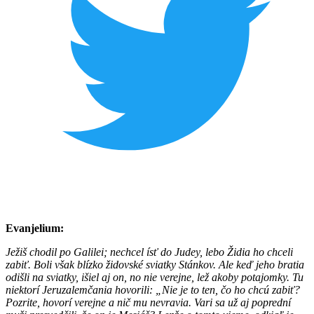
Evanjelium:
Ježiš chodil po Galilei; nechcel ísť do Judey, lebo Židia ho chceli
zabiť. Boli však blízko židovské sviatky Stánkov. Ale keď jeho bratia
odišli na sviatky, išiel aj on, no nie verejne, lež akoby potajomky. Tu
niektorí Jeruzalemčania hovorili: „Nie je to ten, čo ho chcú zabiť?
Pozrite, hovorí verejne a nič mu nevravia. Vari sa už aj poprední