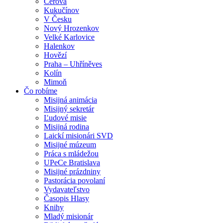
Cerová
Kukučínov
V Česku
Nový Hrozenkov
Velké Karlovice
Halenkov
Hovězí
Praha – Uhříněves
Kolín
Mimoň
Čo robíme
Misijná animácia
Misijný sekretár
Ľudové misie
Misijná rodina
Laickí misionári SVD
Misijné múzeum
Práca s mládežou
UPeCe Bratislava
Misijné prázdniny
Pastorácia povolaní
Vydavateľstvo
Časopis Hlasy
Knihy
Mladý misionár