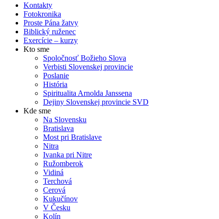
Kontakty
Fotokronika
Proste Pána žatvy
Biblický ruženec
Exercície – kurzy
Kto sme
Spoločnosť Božieho Slova
Verbisti Slovenskej provincie
Poslanie
História
Spiritualita Arnolda Janssena
Dejiny Slovenskej provincie SVD
Kde sme
Na Slovensku
Bratislava
Most pri Bratislave
Nitra
Ivanka pri Nitre
Ružomberok
Vidiná
Terchová
Cerová
Kukučínov
V Česku
Kolín