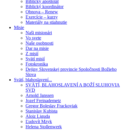
Biblický apoštolát
Biblický koordinátor
Obnova – Renew
Exercície – kurzy
Materiály na stiahnutie
Misie
Naši misionári
Vo svete
Naše osobnosti
Dar na misie
Z misií
Svätí misií
Fotokronika
Dejiny Slovenskej provincie Spoločnosti Božieho
Slova
Svätí, blahoslavení...
SVÄTÍ, BLAHOSLAVENÍ A BOŽÍ SLUHOVIA
SVD
Arnold Janssen
Jozef Freinademetz
Gregor Boleslav Frackoviak
Stanislav Kubista
Aloiz Liguda
Ľudovít Mzyk
Helena Stollenwerk