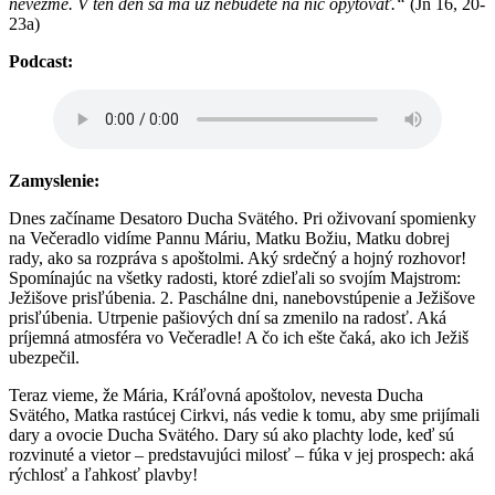
nevezme. V ten deň sa ma už nebudete na nič opytovať.“
(Jn 16, 20-
23a)
Podcast:
Zamyslenie:
Dnes začíname Desatoro Ducha Svätého. Pri oživovaní spomienky
na Večeradlo vidíme Pannu Máriu, Matku Božiu, Matku dobrej
rady, ako sa rozpráva s apoštolmi. Aký srdečný a hojný rozhovor!
Spomínajúc na všetky radosti, ktoré zdieľali so svojím Majstrom:
Ježišove prisľúbenia. 2. Paschálne dni, nanebovstúpenie a Ježišove
prisľúbenia. Utrpenie pašiových dní sa zmenilo na radosť. Aká
príjemná atmosféra vo Večeradle! A čo ich ešte čaká, ako ich Ježiš
ubezpečil.
Teraz vieme, že Mária, Kráľovná apoštolov, nevesta Ducha
Svätého, Matka rastúcej Cirkvi, nás vedie k tomu, aby sme prijímali
dary a ovocie Ducha Svätého. Dary sú ako plachty lode, keď sú
rozvinuté a vietor – predstavujúci milosť – fúka v jej prospech: aká
rýchlosť a ľahkosť plavby!