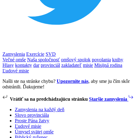
Zamyslenia
Exercície
SVD
Večné omše
Naša spoločnosť
omšový spolok
povolania
knihy
Hlasy
kontakty
dar
provinciál
zakladateľ
misie
Misijná rodina
Ľudové misie
Našli ste na stránke chybu?
Upozornite nás
, aby sme ju čím skôr
odstránili. Ďakujeme!
Vrátiť sa na predchádzajúcu stránku
Staršie zamyslenia
Zamyslenia na každý deň
Slovo provinciála
Proste Pána žatvy
Ľudové misie
Úmysel svätej omše
Biblický ruženec