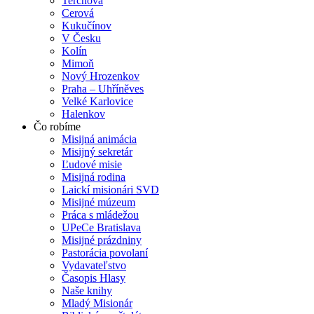
Terchová
Cerová
Kukučínov
V Česku
Kolín
Mimoň
Nový Hrozenkov
Praha – Uhříněves
Velké Karlovice
Halenkov
Čo robíme
Misijná animácia
Misijný sekretár
Ľudové misie
Misijná rodina
Laickí misionári SVD
Misijné múzeum
Práca s mládežou
UPeCe Bratislava
Misijné prázdniny
Pastorácia povolaní
Vydavateľstvo
Časopis Hlasy
Naše knihy
Mladý Misionár