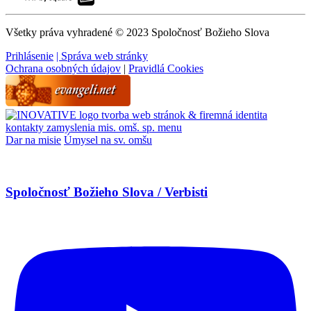
Všetky práva vyhradené © 2023 Spoločnosť Božieho Slova
Prihlásenie
| Správa web stránky
Ochrana osobných údajov
|
Pravidlá Cookies
tvorba web stránok & firemná identita
kontakty
zamyslenia
mis. omš. sp.
menu
Dar na misie
Úmysel na sv. omšu
Spoločnosť Božieho Slova / Verbisti