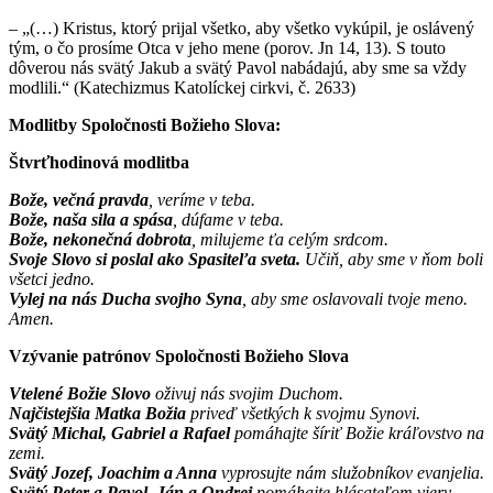
– „(…) Kristus, ktorý prijal všetko, aby všetko vykúpil, je oslávený
tým, o čo prosíme Otca v jeho mene (porov. Jn 14, 13). S touto
dôverou nás svätý Jakub a svätý Pavol nabádajú, aby sme sa vždy
modlili.“ (Katechizmus Katolíckej cirkvi, č. 2633)
Modlitby Spoločnosti Božieho Slova:
Štvrťhodinová modlitba
Bože, večná pravda
, veríme v teba.
Bože, naša sila a spása
, dúfame v teba.
Bože, nekonečná dobrota
, milujeme ťa celým srdcom.
Svoje Slovo si poslal ako Spasiteľa sveta.
Učiň, aby sme v ňom boli
všetci jedno.
Vylej na nás Ducha svojho Syna
, aby sme oslavovali tvoje meno.
Amen.
Vzývanie patrónov Spoločnosti Božieho Slova
Vtelené Božie Slovo
oživuj nás svojim Duchom.
Najčistejšia Matka Božia
priveď všetkých k svojmu Synovi.
Svätý Michal, Gabriel a Rafael
pomáhajte šíriť Božie kráľovstvo na
zemi.
Svätý Jozef, Joachim a Anna
vyprosujte nám služobníkov evanjelia.
Svätý Peter a Pavol, Ján a Ondrej
pomáhajte hlásateľom viery.