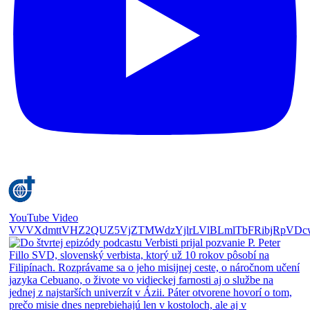
YouTube Video
VVVXdmttVHZ2QUZ5VjZTMWdzYjlrLVlBLmlTbFRibjRpVDc