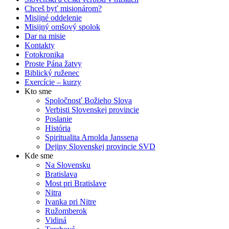
Chceš byť misionárom?
Misijné oddelenie
Misijný omšový spolok
Dar na misie
Kontakty
Fotokronika
Proste Pána žatvy
Biblický ruženec
Exercície – kurzy
Kto sme
Spoločnosť Božieho Slova
Verbisti Slovenskej provincie
Poslanie
História
Spiritualita Arnolda Janssena
Dejiny Slovenskej provincie SVD
Kde sme
Na Slovensku
Bratislava
Most pri Bratislave
Nitra
Ivanka pri Nitre
Ružomberok
Vidiná