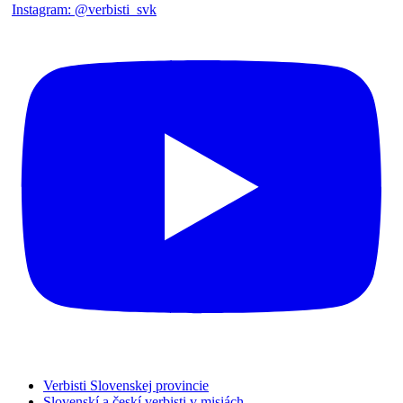
Verbisti Slovenskej provincie
Slovenskí a českí verbisti v misiách