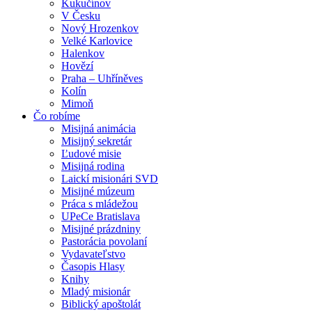
Kukučínov
V Česku
Nový Hrozenkov
Velké Karlovice
Halenkov
Hovězí
Praha – Uhříněves
Kolín
Mimoň
Čo robíme
Misijná animácia
Misijný sekretár
Ľudové misie
Misijná rodina
Laickí misionári SVD
Misijné múzeum
Práca s mládežou
UPeCe Bratislava
Misijné prázdniny
Pastorácia povolaní
Vydavateľstvo
Časopis Hlasy
Knihy
Mladý misionár
Biblický apoštolát