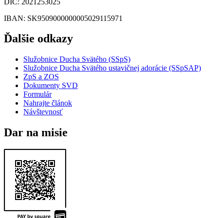
DIČ
: 2021253025
IBAN
: SK9509000000005029115971
Ďalšie odkazy
Služobnice Ducha Svätého (SSpS)
Služobnice Ducha Svätého ustavičnej adorácie (SSpSAP)
ZpS a ZOS
Dokumenty SVD
Formulár
Nahrajte článok
Návštevnosť
Dar na misie