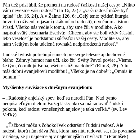
Pán tiež prisľúbil, že premení na radosť ťažkosti našej cesty: „Nikto
vám nevezme vašu radosť“ (Jn 16, 22) a „vaša radosť môže byť
úplná“ (Jn 16, 24). A v Žalme 126, 6: „Celý tento týždeň liturgia
hovorí o oživení, o jasaní (skákaní od radosti), o večnom a istom
šťastí. Všetko nás vedie k tomu, aby sme žili v modlitbe. Ako
napísal svätý Josemaria Escrivá: „Chcem, aby ste boli vždy šťastní,
lebo veselosť je podstatnou súčasťou vašej cesty. Modlite sa, aby
nám všetkým bola udelená rovnaká nadprirodzená radosť.“
Ľudské bytosti potrebujú smiech pre svoje telesné aj duchovné
blaho. Zdravý humor nás učí, ako žiť. Svätý Pavol povie: „Vieme,
že tým, čo milujú Boha, všetko slúži na dobré“ (Rim 8, 28). A tu
máš dobrú evanjeliovú modlitbu! „Všetko je na dobré“; „Omnia in
bonum!“
Myšlienky súvisiace s dnešným evanjeliom:
– „Radostný anjelský spev, keď sa narodil Pán. Nad týmto
neopísateľným dielom Božej lásky ako sa má radovať ľudská
pokora, keď radosť vznešených anjelov je taká veľká.“ (sv. Lev
Veľký)
– „Ťažkosti môžu z čohokoľvek odstrániť ľudskú radosť. Ale
radosť, ktorú nám dáva Pán, ktorá nás núti radovať sa, nás povznáša
v nádeji, že ju nájdeme aj v najtemnejších chvíľach.“ (František)