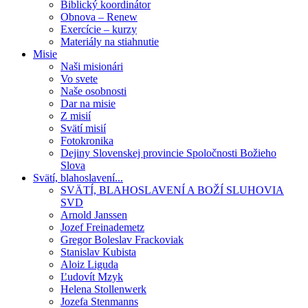
Biblický koordinátor
Obnova – Renew
Exercície – kurzy
Materiály na stiahnutie
Misie
Naši misionári
Vo svete
Naše osobnosti
Dar na misie
Z misií
Svätí misií
Fotokronika
Dejiny Slovenskej provincie Spoločnosti Božieho
Slova
Svätí, blahoslavení...
SVÄTÍ, BLAHOSLAVENÍ A BOŽÍ SLUHOVIA
SVD
Arnold Janssen
Jozef Freinademetz
Gregor Boleslav Frackoviak
Stanislav Kubista
Aloiz Liguda
Ľudovít Mzyk
Helena Stollenwerk
Jozefa Stenmanns