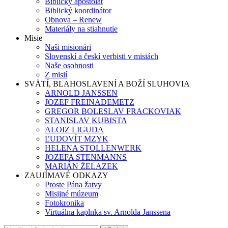
Biblický apoštolát
Biblický koordinátor
Obnova – Renew
Materiály na stiahnutie
Misie
Naši misionári
Slovenskí a českí verbisti v misiách
Naše osobnosti
Z misií
SVÄTÍ, BLAHOSLAVENÍ A BOŽÍ SLUHOVIA
ARNOLD JANSSEN
JOZEF FREINADEMETZ
GREGOR BOLESLAV FRACKOVIAK
STANISLAV KUBISTA
ALOIZ LIGUDA
ĽUDOVÍT MZYK
HELENA STOLLENWERK
JOZEFA STENMANNS
MARIÁN ŻELAZEK
ZAUJÍMAVÉ ODKAZY
Proste Pána žatvy
Misijné múzeum
Fotokronika
Virtuálna kaplnka sv. Arnolda Janssena