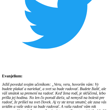
Evanjelium:
Ježiš povedal svojim učeníkom: „Veru, veru, hovorím vám: Vy
budete plakať a nariekať, a svet sa bude radovať. Budete žialiť, ale
váš smútok sa premení na radosť. Keď žena rodí, je skľúčená, lebo
prišla jej hodina. No len čo porodí dieťa, už nemyslí na bolesti pre
radosť, že prišiel na svet človek. Aj vy ste teraz smutní; ale zasa vás
uvidím a vaše srdce sa bude radovať. A vašu radosť vám nik