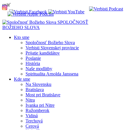
späť
SPOLOČNOSŤ
BOŽIEHO SLOVA
Kto sme
Spoločnosť Božieho Slova
Verbisti Slovenskej provincie
Prijatie kandidátov
Poslanie
História
Naše modlitby
Spiritualita Arnolda Janssena
Kde sme
Na Slovensku
Bratislava
Most pri Bratislave
Nitra
Ivanka pri Nitre
Ružomberok
Vidiná
Terchová
Cerová