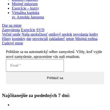
Misijné múzeum
Exercície – kurzy
Virtuálna kaplnka
sv. Arnolda Janssena
Dar na misie
Zamyslenia
Exercície
SVD
Večné omše
Naša spoločnosť
omšový spolok
povolania
knihy
Hlasy
kontakty
dar
provinciál
zakladateľ
misie
Misijná rodina
Ľudové misie
Prihláste sa na automatický odber zamyslení. Vždy, keď vyjde
nové zamyslenie, upozorníme vás naň emailom.
Najčítanejšie za posledných 7 dní: