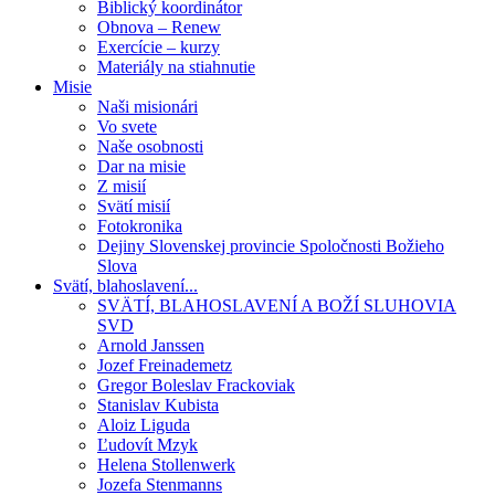
Biblický koordinátor
Obnova – Renew
Exercície – kurzy
Materiály na stiahnutie
Misie
Naši misionári
Vo svete
Naše osobnosti
Dar na misie
Z misií
Svätí misií
Fotokronika
Dejiny Slovenskej provincie Spoločnosti Božieho
Slova
Svätí, blahoslavení...
SVÄTÍ, BLAHOSLAVENÍ A BOŽÍ SLUHOVIA
SVD
Arnold Janssen
Jozef Freinademetz
Gregor Boleslav Frackoviak
Stanislav Kubista
Aloiz Liguda
Ľudovít Mzyk
Helena Stollenwerk
Jozefa Stenmanns