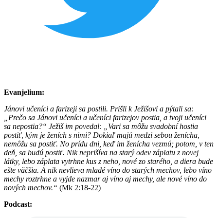
Evanjelium:
Jánovi učeníci a farizeji sa postili. Prišli k Ježišovi a pýtali sa:
„Prečo sa Jánovi učeníci a učeníci farizejov postia, a tvoji učeníci
sa nepostia?“
Ježiš im povedal: „Vari sa môžu svadobní hostia
postiť, kým je ženích s nimi? Dokiaľ majú medzi sebou ženícha,
nemôžu sa postiť. No prídu dni, keď im ženícha vezmú; potom, v ten
deň, sa budú postiť.
Nik neprišíva na starý odev záplatu z novej
látky, lebo záplata vytrhne kus z neho, nové zo starého, a diera bude
ešte väčšia. A nik nevlieva mladé víno do starých mechov, lebo víno
mechy roztrhne a vyjde nazmar aj víno aj mechy, ale nové víno do
nových mechov.“
(Mk 2:18-22)
Podcast: