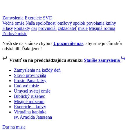
Zamyslenia
Exercície
SVD
Večné omše
Naša spoločnosť
omšový spolok
povolania
knihy
Hlasy
kontakty
dar
provinciál
zakladateľ
misie
Misijná rodina
Ľudové misie
Našli ste na stránke chybu?
Upozornite nás
, aby sme ju čím skôr
odstránili. Ďakujeme!
Vrátiť sa na predchádzajúcu stránku
Staršie zamyslenia
Zamyslenia na každý deň
Slovo provinciála
Proste Pána žatvy
Ľudové misie
Úmysel svätej omše
Biblický ruženec
Misijné múzeum
Exercície – kurzy
Virtuálna kaplnka
sv. Arnolda Janssena
Dar na misie