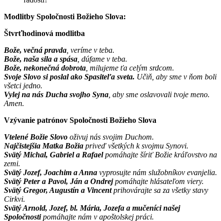
Modlitby Spoločnosti Božieho Slova:
Štvrťhodinová modlitba
Bože, večná pravda
, veríme v teba.
Bože, naša sila a spása
, dúfame v teba.
Bože, nekonečná dobrota
, milujeme ťa celým srdcom.
Svoje Slovo si poslal ako Spasiteľa sveta.
Učiň, aby sme v ňom boli
všetci jedno.
Vylej na nás Ducha svojho Syna
, aby sme oslavovali tvoje meno.
Amen.
Vzývanie patrónov Spoločnosti Božieho Slova
Vtelené Božie Slovo
oživuj nás svojim Duchom.
Najčistejšia Matka Božia
priveď všetkých k svojmu Synovi.
Svätý Michal, Gabriel a Rafael
pomáhajte šíriť Božie kráľovstvo na
zemi.
Svätý Jozef, Joachim a Anna
vyprosujte nám služobníkov evanjelia.
Svätý Peter a Pavol, Ján a Ondrej
pomáhajte hlásateľom viery.
Svätý Gregor, Augustín a Vincent
prihovárajte sa za všetky stavy
Cirkvi.
Svätý Arnold, Jozef, bl. Mária, Jozefa a mučeníci našej
Spoločnosti
pomáhajte nám v apoštolskej práci.