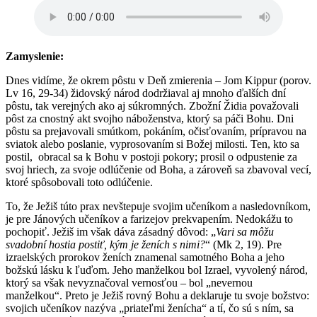
Zamyslenie:
Dnes vidíme, že okrem pôstu v Deň zmierenia – Jom Kippur (porov.
Lv 16, 29-34) židovský národ dodržiaval aj mnoho ďalších dní
pôstu, tak verejných ako aj súkromných. Zbožní Židia považovali
pôst za cnostný akt svojho náboženstva, ktorý sa páči Bohu. Dni
pôstu sa prejavovali smútkom, pokáním, očisťovaním, prípravou na
sviatok alebo poslanie, vyprosovaním si Božej milosti. Ten, kto sa
postil, obracal sa k Bohu v postoji pokory; prosil o odpustenie za
svoj hriech, za svoje odlúčenie od Boha, a zároveň sa zbavoval vecí,
ktoré spôsobovali toto odlúčenie.
To, že Ježiš túto prax nevštepuje svojim učeníkom a nasledovníkom,
je pre Jánových učeníkov a farizejov prekvapením. Nedokážu to
pochopiť. Ježiš im však dáva zásadný dôvod: „
Vari sa môžu
svadobní hostia postiť, kým je ženích s nimi?
“ (Mk 2, 19). Pre
izraelských prorokov ženích znamenal samotného Boha a jeho
božskú lásku k ľuďom. Jeho manželkou bol Izrael, vyvolený národ,
ktorý sa však nevyznačoval vernosťou – bol „nevernou
manželkou“. Preto je Ježiš rovný Bohu a deklaruje tu svoje božstvo:
svojich učeníkov nazýva „priateľmi ženícha“ a tí, čo sú s ním, sa