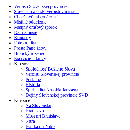
Verbisti Slovenskej provincie
Slovenskí a českí verbisti v misiách
Chceš byť misionárom?
Misijné oddelenie
Misijný omšový spolok
Dar na misie
Kontakty
Fotokronika
Proste Pána žatvy
Biblický ruženec
Exercície – kurzy
Kto sme
Spoločnosť Božieho Slova
Verbisti Slovenskej provincie
Poslanie
História
Spiritualita Arnolda Janssena
Dejiny Slovenskej provincie SVD
Kde sme
Na Slovensku
Bratislava
Most pri Bratislave
Nitra
Ivanka pri Nitre