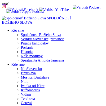
späť
SPOLOČNOSŤ
BOŽIEHO SLOVA
Kto sme
Spoločnosť Božieho Slova
Verbisti Slovenskej provincie
Prijatie kandidátov
Poslanie
História
Naše modlitby
Spiritualita Arnolda Janssena
Kde sme
Na Slovensku
Bratislava
Most pri Bratislave
Nitra
Ivanka pri Nitre
Ružomberok
Vidiná
Terchová
Cerová