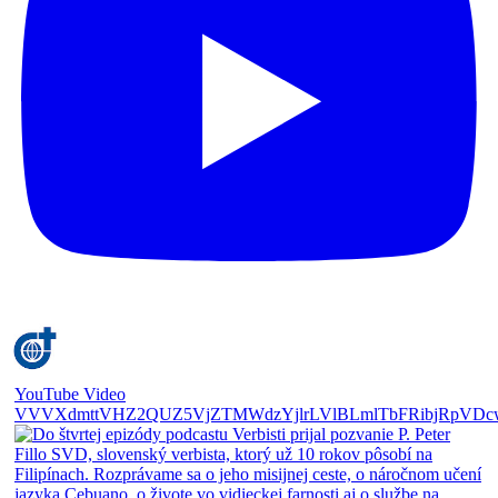
YouTube Video
VVVXdmttVHZ2QUZ5VjZTMWdzYjlrLVlBLmlTbFRibjRpVDc