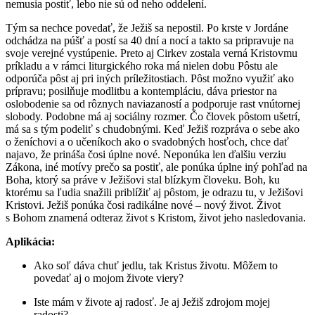
nemusia postiť, lebo nie sú od neho oddelení.
Tým sa nechce povedať, že Ježiš sa nepostil. Po krste v Jordáne
odchádza na púšť a postí sa 40 dní a nocí a takto sa pripravuje na
svoje verejné vystúpenie. Preto aj Cirkev zostala verná Kristovmu
príkladu a v rámci liturgického roka má nielen dobu Pôstu ale
odporúča pôst aj pri iných príležitostiach. Pôst možno využiť ako
prípravu; posilňuje modlitbu a kontempláciu, dáva priestor na
oslobodenie sa od rôznych naviazaností a podporuje rast vnútornej
slobody. Podobne má aj sociálny rozmer. Čo človek pôstom ušetrí,
má sa s tým podeliť s chudobnými. Keď Ježiš rozpráva o sebe ako
o ženíchovi a o učeníkoch ako o svadobných hosťoch, chce dať
najavo, že prináša čosi úplne nové. Neponúka len ďalšiu verziu
Zákona, iné motívy prečo sa postiť, ale ponúka úplne iný pohľad na
Boha, ktorý sa práve v Ježišovi stal blízkym človeku. Boh, ku
ktorému sa ľudia snažili priblížiť aj pôstom, je odrazu tu, v Ježišovi
Kristovi. Ježiš ponúka čosi radikálne nové – nový život. Život
s Bohom znamená odteraz život s Kristom, život jeho nasledovania.
Aplikácia:
Ako soľ dáva chuť jedlu, tak Kristus životu. Môžem to
povedať aj o mojom živote viery?
Iste mám v živote aj radosť. Je aj Ježiš zdrojom mojej
radosti?