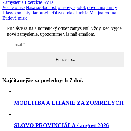
Zamyslenia
Exercície
SVD
Večné omše
Naša spoločnosť
omšový spolok
povolania
knihy
Hlasy
kontakty
dar
provinciál
zakladateľ
misie
Misijná rodina
Ľudové misie
Prihláste sa na automatický odber zamyslení. Vždy, keď vyjde
nové zamyslenie, upozorníme vás naň emailom.
Najčítanejšie za posledných 7 dní:
MODLITBA A LITÁNIE ZA ZOMRELÝCH
SLOVO PROVINCIÁLA / august 2026