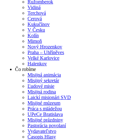
Ružomberok
Vidiná
Terchová
Cerová
Kukučínov
V Česku
Kolín
Mimoň
Nový Hrozenkov
Praha – Uhříněves
Velké Karlovice
Halenkov
Čo robíme
Misijná animácia
Misijný sekretár
Ľudové misie
Misijná rodina
Laickí misionári SVD
Misijné múzeum
Práca s mládežou
UPeCe Bratislava
Misijné prázdniny
Pastorácia povolaní
Vydavateľstvo
Časopis Hlasy