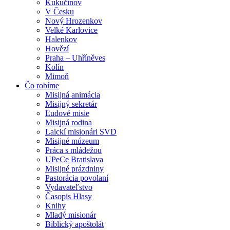
Kukučínov
V Česku
Nový Hrozenkov
Velké Karlovice
Halenkov
Hovězí
Praha – Uhříněves
Kolín
Mimoň
Čo robíme
Misijná animácia
Misijný sekretár
Ľudové misie
Misijná rodina
Laickí misionári SVD
Misijné múzeum
Práca s mládežou
UPeCe Bratislava
Misijné prázdniny
Pastorácia povolaní
Vydavateľstvo
Časopis Hlasy
Knihy
Mladý misionár
Biblický apoštolát