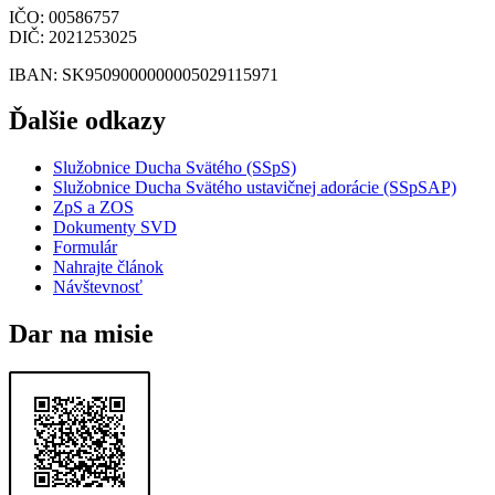
IČO
: 00586757
DIČ
: 2021253025
IBAN
: SK9509000000005029115971
Ďalšie odkazy
Služobnice Ducha Svätého (SSpS)
Služobnice Ducha Svätého ustavičnej adorácie (SSpSAP)
ZpS a ZOS
Dokumenty SVD
Formulár
Nahrajte článok
Návštevnosť
Dar na misie