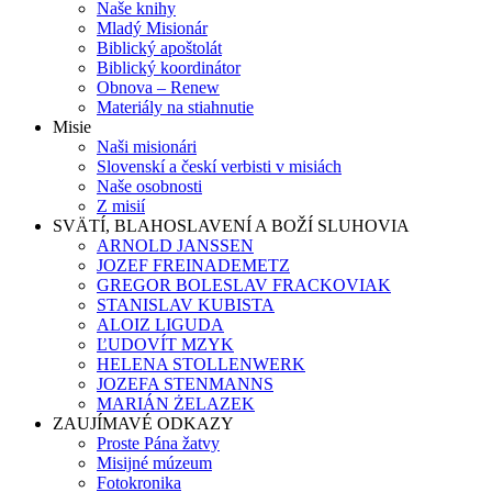
Naše knihy
Mladý Misionár
Biblický apoštolát
Biblický koordinátor
Obnova – Renew
Materiály na stiahnutie
Misie
Naši misionári
Slovenskí a českí verbisti v misiách
Naše osobnosti
Z misií
SVÄTÍ, BLAHOSLAVENÍ A BOŽÍ SLUHOVIA
ARNOLD JANSSEN
JOZEF FREINADEMETZ
GREGOR BOLESLAV FRACKOVIAK
STANISLAV KUBISTA
ALOIZ LIGUDA
ĽUDOVÍT MZYK
HELENA STOLLENWERK
JOZEFA STENMANNS
MARIÁN ŻELAZEK
ZAUJÍMAVÉ ODKAZY
Proste Pána žatvy
Misijné múzeum
Fotokronika