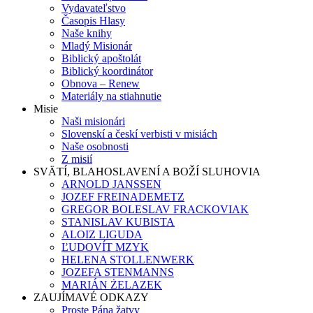
Vydavateľstvo
Časopis Hlasy
Naše knihy
Mladý Misionár
Biblický apoštolát
Biblický koordinátor
Obnova – Renew
Materiály na stiahnutie
Misie
Naši misionári
Slovenskí a českí verbisti v misiách
Naše osobnosti
Z misií
SVÄTÍ, BLAHOSLAVENÍ A BOŽÍ SLUHOVIA
ARNOLD JANSSEN
JOZEF FREINADEMETZ
GREGOR BOLESLAV FRACKOVIAK
STANISLAV KUBISTA
ALOIZ LIGUDA
ĽUDOVÍT MZYK
HELENA STOLLENWERK
JOZEFA STENMANNS
MARIÁN ŻELAZEK
ZAUJÍMAVÉ ODKAZY
Proste Pána žatvy