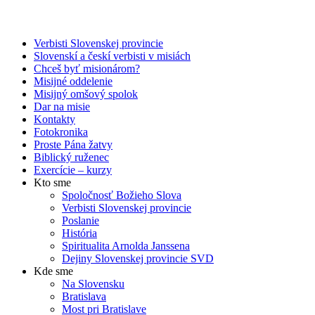
Verbisti Slovenskej provincie
Slovenskí a českí verbisti v misiách
Chceš byť misionárom?
Misijné oddelenie
Misijný omšový spolok
Dar na misie
Kontakty
Fotokronika
Proste Pána žatvy
Biblický ruženec
Exercície – kurzy
Kto sme
Spoločnosť Božieho Slova
Verbisti Slovenskej provincie
Poslanie
História
Spiritualita Arnolda Janssena
Dejiny Slovenskej provincie SVD
Kde sme
Na Slovensku
Bratislava
Most pri Bratislave