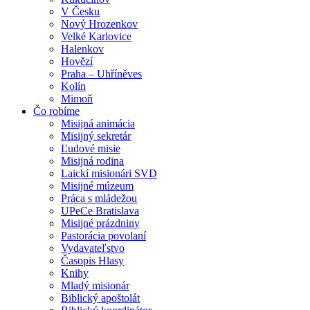
V Česku
Nový Hrozenkov
Velké Karlovice
Halenkov
Hovězí
Praha – Uhříněves
Kolín
Mimoň
Čo robíme
Misijná animácia
Misijný sekretár
Ľudové misie
Misijná rodina
Laickí misionári SVD
Misijné múzeum
Práca s mládežou
UPeCe Bratislava
Misijné prázdniny
Pastorácia povolaní
Vydavateľstvo
Časopis Hlasy
Knihy
Mladý misionár
Biblický apoštolát