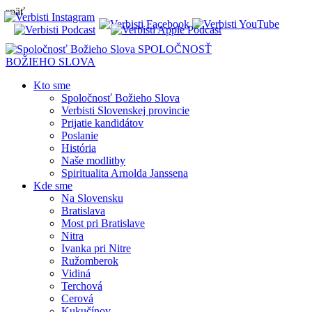
späť
SPOLOČNOSŤ
BOŽIEHO SLOVA
Kto sme
Spoločnosť Božieho Slova
Verbisti Slovenskej provincie
Prijatie kandidátov
Poslanie
História
Naše modlitby
Spiritualita Arnolda Janssena
Kde sme
Na Slovensku
Bratislava
Most pri Bratislave
Nitra
Ivanka pri Nitre
Ružomberok
Vidiná
Terchová
Cerová
Kukučínov