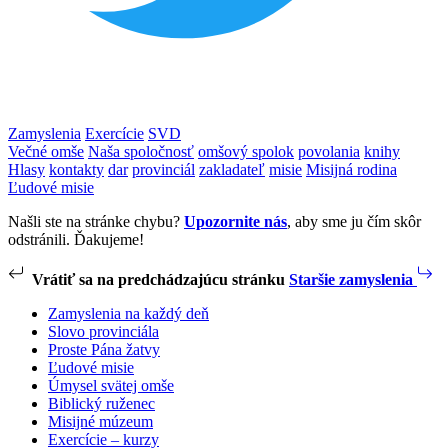
Zamyslenia
Exercície
SVD
Večné omše
Naša spoločnosť
omšový spolok
povolania
knihy
Hlasy
kontakty
dar
provinciál
zakladateľ
misie
Misijná rodina
Ľudové misie
Našli ste na stránke chybu?
Upozornite nás
, aby sme ju čím skôr
odstránili. Ďakujeme!
Vrátiť sa na predchádzajúcu stránku
Staršie zamyslenia
Zamyslenia na každý deň
Slovo provinciála
Proste Pána žatvy
Ľudové misie
Úmysel svätej omše
Biblický ruženec
Misijné múzeum
Exercície – kurzy