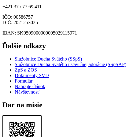
+421 37 / 77 69 411
IČO
: 00586757
DIČ
: 2021253025
IBAN
: SK9509000000005029115971
Ďalšie odkazy
Služobnice Ducha Svätého (SSpS)
Služobnice Ducha Svätého ustavičnej adorácie (SSpSAP)
ZpS a ZOS
Dokumenty SVD
Formulár
Nahrajte článok
Návštevnosť
Dar na misie