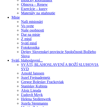
Biblický koordinátor
Obnova – Renew
Exercície – kurzy
Materiály na stiahnutie
Misie
Naši misionári
Vo svete
Naše osobnosti
Dar na misie
Z misií
Svätí misií
Fotokronika
Dejiny Slovenskej provincie Spoločnosti Božieho
Slova
Svätí, blahoslavení...
SVÄTÍ, BLAHOSLAVENÍ A BOŽÍ SLUHOVIA
SVD
Arnold Janssen
Jozef Freinademetz
Gregor Boleslav Frackoviak
Stanislav Kubista
Aloiz Liguda
Ľudovít Mzyk
Helena Stollenwerk
Jozefa Stenmanns