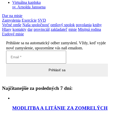
Virtuálna kaplnka
sv. Arnolda Janssena
Dar na misie
Zamyslenia
Exercície
SVD
Večné omše
Naša spoločnosť
omšový spolok
povolania
knihy
Hlasy
kontakty
dar
provinciál
zakladateľ
misie
Misijná rodina
Ľudové misie
Prihláste sa na automatický odber zamyslení. Vždy, keď vyjde
nové zamyslenie, upozorníme vás naň emailom.
Najčítanejšie za posledných 7 dní:
MODLITBA A LITÁNIE ZA ZOMRELÝCH