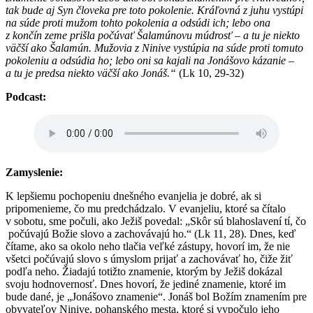
tak bude aj Syn človeka pre toto pokolenie. Kráľovná z juhu vystúpi
na súde proti mužom tohto pokolenia a odsúdi ich; lebo ona
z končín zeme prišla počúvať Šalamúnovu múdrosť – a tu je niekto
väčší ako Šalamún. Mužovia z Ninive vystúpia na súde proti tomuto
pokoleniu a odsúdia ho; lebo oni sa kajali na Jonášovo kázanie –
a tu je predsa niekto väčší ako Jonáš.“
(Lk 10, 29-32)
Podcast:
Zamyslenie:
K lepšiemu pochopeniu dnešného evanjelia je dobré, ak si
pripomenieme, čo mu predchádzalo. V evanjeliu, ktoré sa čítalo
v sobotu, sme počuli, ako Ježiš povedal: „Skôr sú blahoslavení tí, čo
počúvajú Božie slovo a zachovávajú ho.“ (Lk 11, 28). Dnes, keď
čítame, ako sa okolo neho tlačia veľké zástupy, hovorí im, že nie
všetci počúvajú slovo s úmyslom prijať a zachovávať ho, čiže žiť
podľa neho. Žiadajú totižto znamenie, ktorým by Ježiš dokázal
svoju hodnovernosť. Dnes hovorí, že jediné znamenie, ktoré im
bude dané, je „Jonášovo znamenie“. Jonáš bol Božím znamením pre
obyvateľov Ninive, pohanského mesta, ktoré si vypočulo jeho