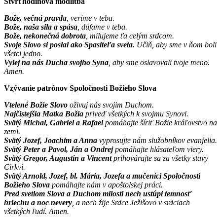
Štvrťhodinová modlitba
Bože, večná pravda
, veríme v teba.
Bože, naša sila a spása
, dúfame v teba.
Bože, nekonečná dobrota
, milujeme ťa celým srdcom.
Svoje Slovo si poslal ako Spasiteľa sveta.
Učiň, aby sme v ňom boli
všetci jedno.
Vylej na nás Ducha svojho Syna
, aby sme oslavovali tvoje meno.
Amen.
Vzývanie patrónov Spoločnosti Božieho Slova
Vtelené Božie Slovo
oživuj nás svojim Duchom.
Najčistejšia Matka Božia
priveď všetkých k svojmu Synovi.
Svätý Michal, Gabriel a Rafael
pomáhajte šíriť Božie kráľovstvo na
zemi.
Svätý Jozef, Joachim a Anna
vyprosujte nám služobníkov evanjelia.
Svätý Peter a Pavol, Ján a Ondrej
pomáhajte hlásateľom viery.
Svätý Gregor, Augustín a Vincent
prihovárajte sa za všetky stavy
Cirkvi.
Svätý Arnold, Jozef, bl. Mária, Jozefa a mučeníci Spoločnosti
Božieho Slova
pomáhajte nám v apoštolskej práci.
Pred svetlom Slova a Duchom milosti nech ustúpi temnosť
hriechu a noc nevery
, a nech žije Srdce Ježišovo v srdciach
všetkých ľudí. Amen.