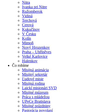
Nitra
Ivanka pri Nitre
Ružomberok
Vidiná
Terchová
Cerová
Kukučínov
V Česku
Kolín
Mimoň
Nový Hrozenkov
Praha – Uhříněves
Velké Karlovice
Halenkov
Čo robíme
Misijná animácia
Misijný sekretár
Ľudové misie
Misijná rodina
Laickí misionári SVD
Misijné múzeum
Práca s mládežou
UPeCe Bratislava
Misijné prázdniny
Pastorácia povolaní