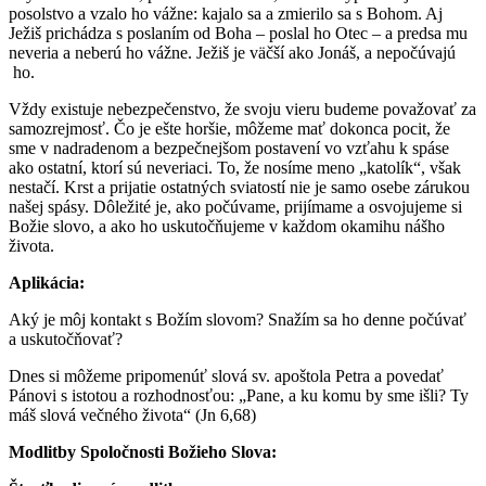
posolstvo a vzalo ho vážne: kajalo sa a zmierilo sa s Bohom. Aj
Ježiš prichádza s poslaním od Boha – poslal ho Otec – a predsa mu
neveria a neberú ho vážne. Ježiš je väčší ako Jonáš, a nepočúvajú
ho.
Vždy existuje nebezpečenstvo, že svoju vieru budeme považovať za
samozrejmosť. Čo je ešte horšie, môžeme mať dokonca pocit, že
sme v nadradenom a bezpečnejšom postavení vo vzťahu k spáse
ako ostatní, ktorí sú neveriaci. To, že nosíme meno „katolík“, však
nestačí. Krst a prijatie ostatných sviatostí nie je samo osebe zárukou
našej spásy. Dôležité je, ako počúvame, prijímame a osvojujeme si
Božie slovo, a ako ho uskutočňujeme v každom okamihu nášho
života.
Aplikácia:
Aký je môj kontakt s Božím slovom? Snažím sa ho denne počúvať
a uskutočňovať?
Dnes si môžeme pripomenúť slová sv. apoštola Petra a povedať
Pánovi s istotou a rozhodnosťou: „Pane, a ku komu by sme išli? Ty
máš slová večného života“ (Jn 6,68)
Modlitby Spoločnosti Božieho Slova: