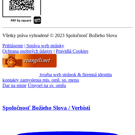
Všetky práva vyhradené © 2023 Spoločnosť Božieho Slova
Prihlásenie
| Správa web stránky
Ochrana osobných údajov
|
Pravidlá Cookies
tvorba web stránok & firemná identita
kontakty
zamyslenia
mis. omš. sp.
menu
Dar na misie
Úmysel na sv. omšu
Spoločnosť Božieho Slova / Verbisti