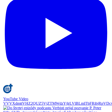
YouTube Video
VVVXdmttVHZ2QUZ5VjZTMWdzYjlrLVlBLmlTbFRibjRpVDc