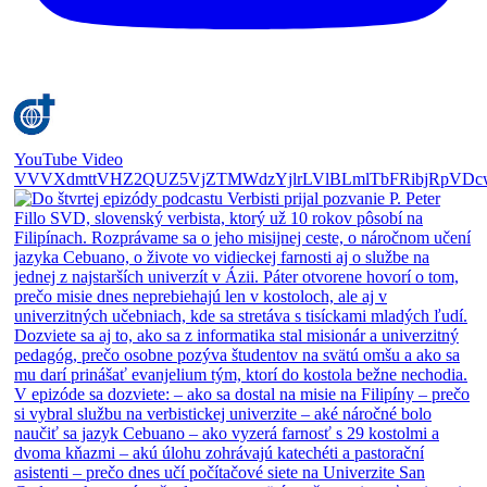
YouTube Video
VVVXdmttVHZ2QUZ5VjZTMWdzYjlrLVlBLmlTbFRibjRpVDc