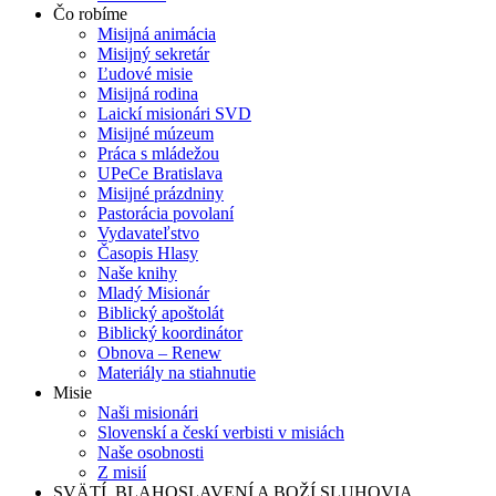
Čo robíme
Misijná animácia
Misijný sekretár
Ľudové misie
Misijná rodina
Laickí misionári SVD
Misijné múzeum
Práca s mládežou
UPeCe Bratislava
Misijné prázdniny
Pastorácia povolaní
Vydavateľstvo
Časopis Hlasy
Naše knihy
Mladý Misionár
Biblický apoštolát
Biblický koordinátor
Obnova – Renew
Materiály na stiahnutie
Misie
Naši misionári
Slovenskí a českí verbisti v misiách
Naše osobnosti
Z misií
SVÄTÍ, BLAHOSLAVENÍ A BOŽÍ SLUHOVIA