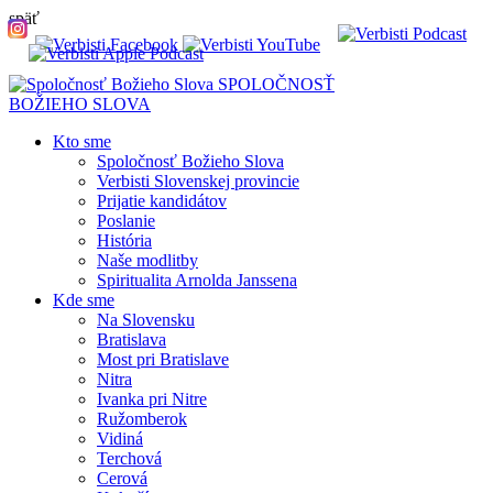
späť
SPOLOČNOSŤ
BOŽIEHO SLOVA
Kto sme
Spoločnosť Božieho Slova
Verbisti Slovenskej provincie
Prijatie kandidátov
Poslanie
História
Naše modlitby
Spiritualita Arnolda Janssena
Kde sme
Na Slovensku
Bratislava
Most pri Bratislave
Nitra
Ivanka pri Nitre
Ružomberok
Vidiná
Terchová
Cerová