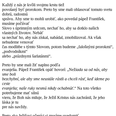
Každý z nás je kvôli svojmu krstu tiež
povolaný byť prorokom. Preto by sme mali ohlasovať tomuto svetu
dobrú, radostnú
správu. Aby sme to mohli urobiť, ako povedal pápež František,
musíme počúvať
Slovo s úprimným srdcom, nechať ho, aby sa dotklo našich
vlastných životov. Nebáť
sa nechať ho, aby nás získal, nabádal, zmobilizoval. Ak však
nebudeme venovať
čas modlitbe s týmto Slovom, potom budeme „falošnými prorokmi“,
„podvodníkmi“
alebo „prázdnymi šarlatánmi“.
Preto by sme mali žiť naplno podľa
evanjelia. Pápež František opäť hovorí: „Než
iada sa od nás, aby
sme boli
bezchybní, ale aby sme neustále rástli a chceli rásť, keď ideme po
ceste
evanjelia; naše ruky nesmú nikdy ochabnúť
.“ Na toto všetko
potrebujeme mať silnú
vieru, že Boh nás miluje, že Ježiš Kristus nás zachránil, že jeho
láska je tu
pre nás navždy.
Preto ako Ježišovi učeníci si musíme uvedomiť,