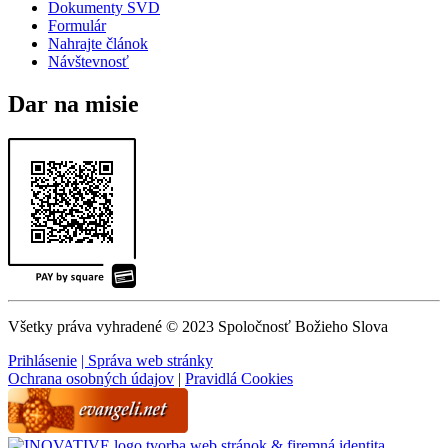
Dokumenty SVD
Formulár
Nahrajte článok
Návštevnosť
Dar na misie
Všetky práva vyhradené © 2023 Spoločnosť Božieho Slova
Prihlásenie
| Správa web stránky
Ochrana osobných údajov
|
Pravidlá Cookies
tvorba web stránok & firemná identita