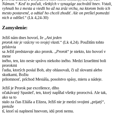
Náman.“ Keď to počuli, všetkých v synagóge zachvátil hnev. Vstali,
vyhnali ho z mesta a viedli ho až na zráz vrchu, na ktorom bolo ich
mesto postavené, a odtiaľ ho chceli zhodiť. Ale on prešiel pomedzi
nich a odišiel.
“ (Lk 4,24-30)
Zamyslenie:
Ježiš nám dnes hovorí, že „
Ani jeden
prorok nie je vzácny vo svojej vlasti.
“ (Lk 4,24). Použitím tohto
príslovia
sa Ježiš predstavuje ako prorok. „
Prorok
“ je niekto, kto hovorí v
mene
iného, ​​ten, kto nesie správu niekoho iného. Medzi Izraelitmi boli
prorokmi
ľudia, ktorých poslal Boh, aby ohlasovali, či už slovami alebo
skutkami, Božiu
prítomnosť, príchod Mesiáša, posolstvo spásy, mieru a nádeje.
Ježiš je Prorok par excellence, dlho
očakávaný Spasiteľ, ten, ktorý napĺňal všetky proroctvá. Ale tak,
ako sa to
stalo za čias Eliáša a Elizea, Ježiš nie je medzi svojimi „prijatý“,
pretože
tí, ktorí sú naplnení hnevom, idú proti nemu.