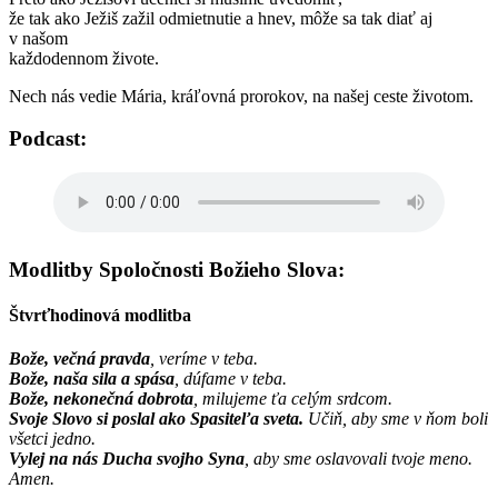
že tak ako Ježiš zažil odmietnutie a hnev, môže sa tak diať aj
v našom
každodennom živote.
Nech nás vedie Mária, kráľovná prorokov, na našej ceste životom.
Podcast:
Modlitby Spoločnosti Božieho Slova:
Štvrťhodinová modlitba
Bože, večná pravda
, veríme v teba.
Bože, naša sila a spása
, dúfame v teba.
Bože, nekonečná dobrota
, milujeme ťa celým srdcom.
Svoje Slovo si poslal ako Spasiteľa sveta.
Učiň, aby sme v ňom boli
všetci jedno.
Vylej na nás Ducha svojho Syna
, aby sme oslavovali tvoje meno.
Amen.