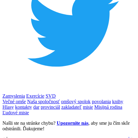
Zamyslenia
Exercície
SVD
Večné omše
Naša spoločnosť
omšový spolok
povolania
knihy
Hlasy
kontakty
dar
provinciál
zakladateľ
misie
Misijná rodina
Ľudové misie
Našli ste na stránke chybu?
Upozornite nás
, aby sme ju čím skôr
odstránili. Ďakujeme!