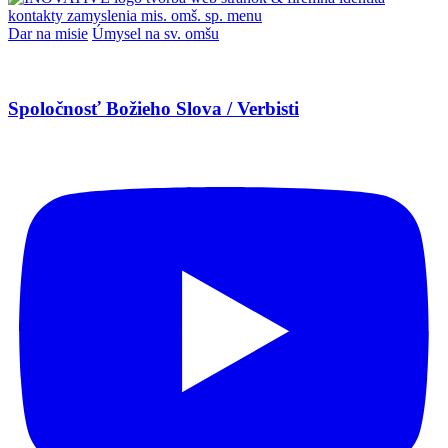
kontakty
zamyslenia
mis. omš. sp.
menu
Dar na misie
Úmysel na sv. omšu
Spoločnosť Božieho Slova / Verbisti