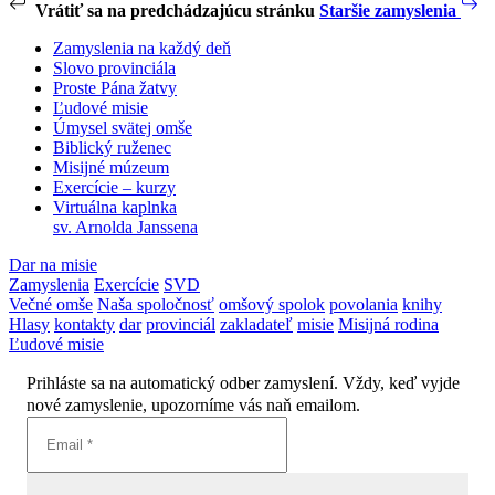
Vrátiť sa na predchádzajúcu stránku
Staršie zamyslenia
Zamyslenia na každý deň
Slovo provinciála
Proste Pána žatvy
Ľudové misie
Úmysel svätej omše
Biblický ruženec
Misijné múzeum
Exercície – kurzy
Virtuálna kaplnka
sv. Arnolda Janssena
Dar na misie
Zamyslenia
Exercície
SVD
Večné omše
Naša spoločnosť
omšový spolok
povolania
knihy
Hlasy
kontakty
dar
provinciál
zakladateľ
misie
Misijná rodina
Ľudové misie
Prihláste sa na automatický odber zamyslení. Vždy, keď vyjde
nové zamyslenie, upozorníme vás naň emailom.