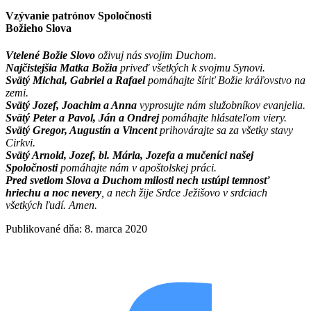
Vzývanie patrónov Spoločnosti
Božieho Slova
Vtelené Božie Slovo
oživuj nás svojim Duchom.
Najčistejšia Matka Božia
priveď všetkých k svojmu Synovi.
Svätý Michal, Gabriel a Rafael
pomáhajte šíriť Božie kráľovstvo na
zemi.
Svätý Jozef, Joachim a Anna
vyprosujte nám služobníkov evanjelia.
Svätý Peter a Pavol, Ján a Ondrej
pomáhajte hlásateľom viery.
Svätý Gregor, Augustín a Vincent
prihovárajte sa za všetky stavy
Cirkvi.
Svätý Arnold, Jozef, bl. Mária, Jozefa a mučeníci našej
Spoločnosti
pomáhajte nám v apoštolskej práci.
Pred svetlom Slova a Duchom milosti nech ustúpi temnosť
hriechu a noc nevery
, a nech žije Srdce Ježišovo v srdciach
všetkých ľudí. Amen.
Publikované dňa: 8. marca 2020