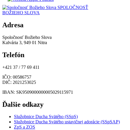
SPOLOČNOSŤ
BOŽIEHO SLOVA
Adresa
Spoločnosť Božieho Slova
Kalvária 3, 949 01 Nitra
Telefón
+421 37 / 77 69 411
IČO
: 00586757
DIČ
: 2021253025
IBAN
: SK9509000000005029115971
Ďalšie odkazy
Služobnice Ducha Svätého (SSpS)
Služobnice Ducha Svätého ustavičnej adorácie (SSpSAP)
ZpS a ZOS