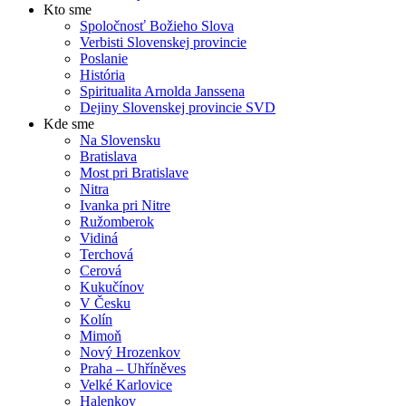
Kto sme
Spoločnosť Božieho Slova
Verbisti Slovenskej provincie
Poslanie
História
Spiritualita Arnolda Janssena
Dejiny Slovenskej provincie SVD
Kde sme
Na Slovensku
Bratislava
Most pri Bratislave
Nitra
Ivanka pri Nitre
Ružomberok
Vidiná
Terchová
Cerová
Kukučínov
V Česku
Kolín
Mimoň
Nový Hrozenkov
Praha – Uhříněves
Velké Karlovice
Halenkov