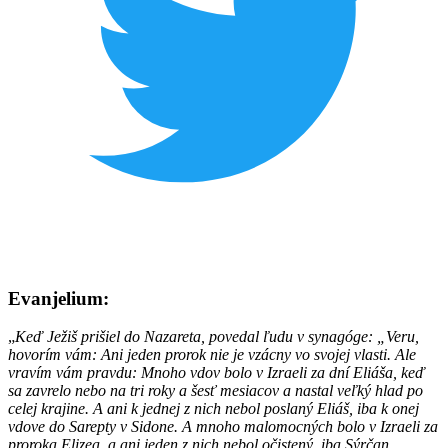
Evanjelium:
„
Keď Ježiš prišiel do Nazareta, povedal ľudu v synagóge: „Veru,
hovorím vám: Ani jeden prorok nie je vzácny vo svojej vlasti. Ale
vravím vám pravdu: Mnoho vdov bolo v Izraeli za dní Eliáša, keď
sa zavrelo nebo na tri roky a šesť mesiacov a nastal veľký hlad po
celej krajine. A ani k jednej z nich nebol poslaný Eliáš, iba k onej
vdove do Sarepty v Sidone. A mnoho malomocných bolo v Izraeli za
proroka Elizea, a ani jeden z nich nebol očistený, iba Sýrčan