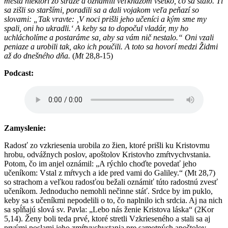
mesta niektorí zo stráže a oznámili veľkňazom všetko, čo sa stalo. Tí
sa zišli so staršími, poradili sa a dali vojakom veľa peňazí so
slovami: „Tak vravte: ‚V noci prišli jeho učeníci a kým sme my
spali, oni ho ukradli.‘ A keby sa to dopočul vladár, my ho
uchlácholíme a postaráme sa, aby sa vám nič nestalo.“ Oni vzali
peniaze a urobili tak, ako ich poučili. A toto sa hovorí medzi Židmi
až do dnešného dňa.
(
Mt
28,8-15)
Podcast:
Zamyslenie:
Radosť zo vzkriesenia urobila zo žien, ktoré prišli ku Kristovmu
hrobu, odvážnych poslov, apoštolov Kristovho zmŕtvychvstania.
Potom, čo im anjel oznámil: „A rýchlo choďte povedať jeho
učeníkom: Vstal z mŕtvych a ide pred vami do Galiley.“ (Mt 28,7)
so strachom a veľkou radosťou bežali oznámiť túto radostnú zvesť
učeníkom. Jednoducho nemohli nečinne stáť. Srdce by im puklo,
keby sa s učeníkmi nepodelili o to, čo naplnilo ich srdcia. Aj na nich
sa spĺňajú slová sv. Pavla: „Lebo nás ženie Kristova láska“ (2Kor
5,14). Ženy boli teda prvé, ktoré stretli Vzkrieseného a stali sa aj
prvými poslami jeho zmŕtvychvstania pre samotných apoštolov.