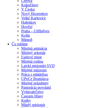
Cerová
Kukučínov
V Česku
Nový Hrozenkov
Velké Karlovice
Halenkov
Hovězí
Praha – Uhříněves
Kolín
Mimoň
Čo robíme
Misijná animácia
Misijný sekretár
Ľudové misie
Misijná rodina
Laickí misionári SVD
Misijné múzeum
Práca s mládežou
UPeCe Bratislava
Misijné prázdniny
Pastorácia povolaní
Vydavateľstvo
Časopis Hlasy
Knihy
Mladý misionár