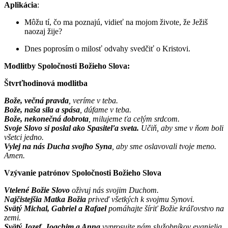
Aplikácia
:
Môžu tí, čo ma poznajú, vidieť na mojom živote, že Ježiš
naozaj žije?
Dnes poprosím o milosť odvahy svedčiť o Kristovi.
Modlitby Spoločnosti Božieho Slova:
Štvrťhodinová modlitba
Bože, večná pravda
, veríme v teba.
Bože, naša sila a spása
, dúfame v teba.
Bože, nekonečná dobrota
, milujeme ťa celým srdcom.
Svoje Slovo si poslal ako Spasiteľa sveta.
Učiň, aby sme v ňom boli
všetci jedno.
Vylej na nás Ducha svojho Syna
, aby sme oslavovali tvoje meno.
Amen.
Vzývanie patrónov Spoločnosti Božieho Slova
Vtelené Božie Slovo
oživuj nás svojim Duchom.
Najčistejšia Matka Božia
priveď všetkých k svojmu Synovi.
Svätý Michal, Gabriel a Rafael
pomáhajte šíriť Božie kráľovstvo na
zemi.
Svätý Jozef, Joachim a Anna
vyprosujte nám služobníkov evanjelia.