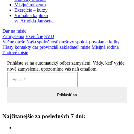
Misijné múzeum
Exercície – kurzy
Virtuálna kaplnka
sv. Arnolda Janssena
Dar na misie
Zamyslenia
Exercície
SVD
Večné omše
Naša spoločnosť
omšový spolok
povolania
knihy
Hlasy
kontakty
dar
provinciál
zakladateľ
misie
Misijná rodina
Ľudové misie
Prihláste sa na automatický odber zamyslení. Vždy, keď vyjde
nové zamyslenie, upozorníme vás naň emailom.
Najčítanejšie za posledných 7 dní: