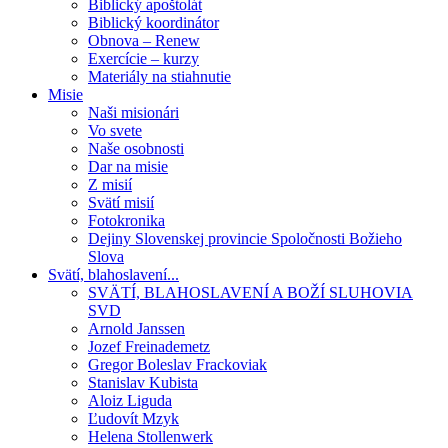
Biblický apoštolát
Biblický koordinátor
Obnova – Renew
Exercície – kurzy
Materiály na stiahnutie
Misie
Naši misionári
Vo svete
Naše osobnosti
Dar na misie
Z misií
Svätí misií
Fotokronika
Dejiny Slovenskej provincie Spoločnosti Božieho
Slova
Svätí, blahoslavení...
SVÄTÍ, BLAHOSLAVENÍ A BOŽÍ SLUHOVIA
SVD
Arnold Janssen
Jozef Freinademetz
Gregor Boleslav Frackoviak
Stanislav Kubista
Aloiz Liguda
Ľudovít Mzyk
Helena Stollenwerk