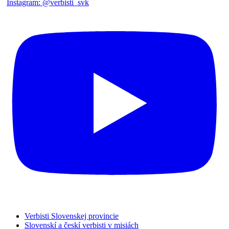
Verbisti Slovenskej provincie
Slovenskí a českí verbisti v misiách