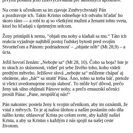
Na ceste k učeníkom sa im zjavuje Zmŕtvychvstalý Pán
a pozdravuje ich. Takto Kristus odmeňuje ich odvahu hľadať ho
skoro ráno — a robí to aj so všetkými mužmi a ženami tohto sveta,
ktorí ho hľadajú s úprimným srdcom.
Ženy pristúpili k nemu, “objali mu nohy a klaňali sa mu.“ Táto ich
reakcia vyjadruje najhlbší postoj ľudskej bytosti pred svojím
Stvoriteľom a Pánom: podriadenosť – „objatie nôh“ (Mt 28,9) – a
úcta.
Ježiš hovorí ženám: „Nebojte sa“ (Mt 28, 10). Čoho sa boja? Iste je
to strach zo skúsenosti, vidieť pri sebe živého toho, koho videli
predtým mŕtveho. Ježišove slová „nebojte sa“ môžeme chápať aj
obrátene, ako „báť“ sa stratiť Pána. Áno, tohto sa treba báť, pretože
si všetci uvedomujeme svoju slabosť. To môže byť dôvod, prečo
ženy tak silno objímali Pánove nohy, a prečo emauzskí učeníci
prosili Pána: „Pane, neopúšťaj nás!“
Pán nakoniec posiela ženy k svojim učeníkom, aby im oznámili, že
vstal z mŕtvych. To je aj našou úlohou a naším poslaním odo dňa
nášho krstu: ohlasovať Krista po celom svete, aby každý našiel
Krista, a aby sa Kristus s každým z nás spojil na našej ceste
životom.