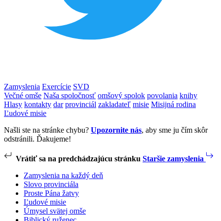
Zamyslenia
Exercície
SVD
Večné omše
Naša spoločnosť
omšový spolok
povolania
knihy
Hlasy
kontakty
dar
provinciál
zakladateľ
misie
Misijná rodina
Ľudové misie
Našli ste na stránke chybu?
Upozornite nás
, aby sme ju čím skôr
odstránili. Ďakujeme!
Vrátiť sa na predchádzajúcu stránku
Staršie zamyslenia
Zamyslenia na každý deň
Slovo provinciála
Proste Pána žatvy
Ľudové misie
Úmysel svätej omše
Biblický ruženec