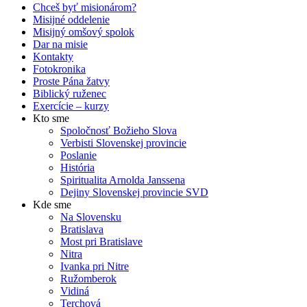
Chceš byť misionárom?
Misijné oddelenie
Misijný omšový spolok
Dar na misie
Kontakty
Fotokronika
Proste Pána žatvy
Biblický ruženec
Exercície – kurzy
Kto sme
Spoločnosť Božieho Slova
Verbisti Slovenskej provincie
Poslanie
História
Spiritualita Arnolda Janssena
Dejiny Slovenskej provincie SVD
Kde sme
Na Slovensku
Bratislava
Most pri Bratislave
Nitra
Ivanka pri Nitre
Ružomberok
Vidiná
Terchová