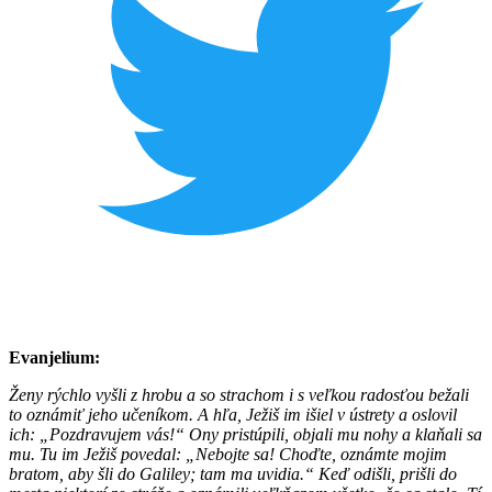
Evanjelium:
Ženy rýchlo vyšli z hrobu a so strachom i s veľkou radosťou bežali
to oznámiť jeho učeníkom. A hľa, Ježiš im išiel v ústrety a oslovil
ich: „Pozdravujem vás!“ Ony pristúpili, objali mu nohy a klaňali sa
mu. Tu im Ježiš povedal: „Nebojte sa! Choďte, oznámte mojim
bratom, aby šli do Galiley; tam ma uvidia.“ Keď odišli, prišli do