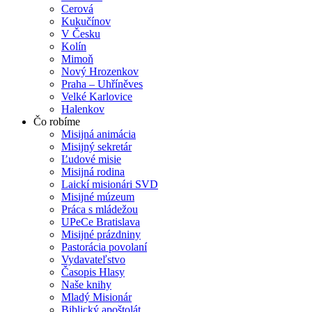
Cerová
Kukučínov
V Česku
Kolín
Mimoň
Nový Hrozenkov
Praha – Uhříněves
Velké Karlovice
Halenkov
Čo robíme
Misijná animácia
Misijný sekretár
Ľudové misie
Misijná rodina
Laickí misionári SVD
Misijné múzeum
Práca s mládežou
UPeCe Bratislava
Misijné prázdniny
Pastorácia povolaní
Vydavateľstvo
Časopis Hlasy
Naše knihy
Mladý Misionár
Biblický apoštolát