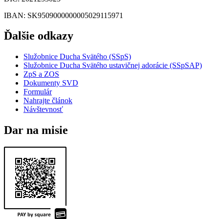
IBAN
: SK9509000000005029115971
Ďalšie odkazy
Služobnice Ducha Svätého (SSpS)
Služobnice Ducha Svätého ustavičnej adorácie (SSpSAP)
ZpS a ZOS
Dokumenty SVD
Formulár
Nahrajte článok
Návštevnosť
Dar na misie