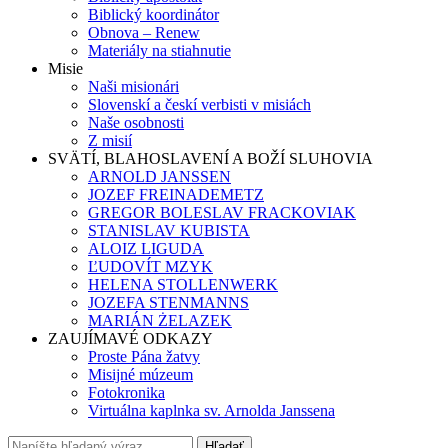
Biblický koordinátor
Obnova – Renew
Materiály na stiahnutie
Misie
Naši misionári
Slovenskí a českí verbisti v misiách
Naše osobnosti
Z misií
SVÄTÍ, BLAHOSLAVENÍ A BOŽÍ SLUHOVIA
ARNOLD JANSSEN
JOZEF FREINADEMETZ
GREGOR BOLESLAV FRACKOVIAK
STANISLAV KUBISTA
ALOIZ LIGUDA
ĽUDOVÍT MZYK
HELENA STOLLENWERK
JOZEFA STENMANNS
MARIÁN ŻELAZEK
ZAUJÍMAVÉ ODKAZY
Proste Pána žatvy
Misijné múzeum
Fotokronika
Virtuálna kaplnka sv. Arnolda Janssena
Hľadať