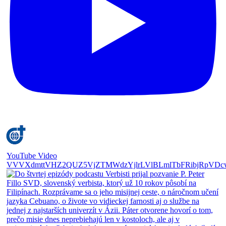
YouTube Video
VVVXdmttVHZ2QUZ5VjZTMWdzYjlrLVlBLmlTbFRibjRpVDc