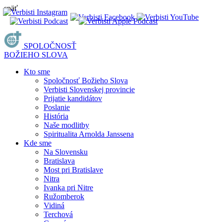
späť
SPOLOČNOSŤ
BOŽIEHO SLOVA
Kto sme
Spoločnosť Božieho Slova
Verbisti Slovenskej provincie
Prijatie kandidátov
Poslanie
História
Naše modlitby
Spiritualita Arnolda Janssena
Kde sme
Na Slovensku
Bratislava
Most pri Bratislave
Nitra
Ivanka pri Nitre
Ružomberok
Vidiná
Terchová