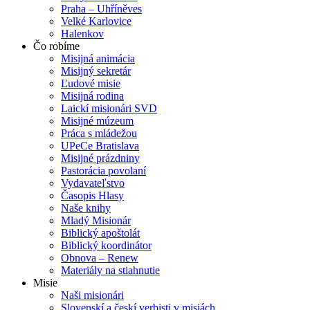
Praha – Uhříněves
Velké Karlovice
Halenkov
Čo robíme
Misijná animácia
Misijný sekretár
Ľudové misie
Misijná rodina
Laickí misionári SVD
Misijné múzeum
Práca s mládežou
UPeCe Bratislava
Misijné prázdniny
Pastorácia povolaní
Vydavateľstvo
Časopis Hlasy
Naše knihy
Mladý Misionár
Biblický apoštolát
Biblický koordinátor
Obnova – Renew
Materiály na stiahnutie
Misie
Naši misionári
Slovenskí a českí verbisti v misiách