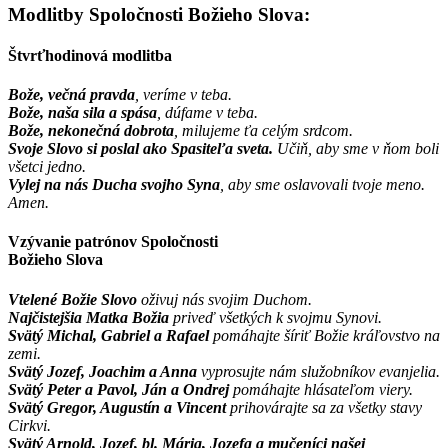
Modlitby Spoločnosti Božieho Slova:
Štvrťhodinová modlitba
Bože, večná pravda
, veríme v teba.
Bože, naša sila a spása
, dúfame v teba.
Bože, nekonečná dobrota
, milujeme ťa celým srdcom.
Svoje Slovo si poslal ako Spasiteľa sveta.
Učiň, aby sme v ňom boli
všetci jedno.
Vylej na nás Ducha svojho Syna
, aby sme oslavovali tvoje meno.
Amen.
Vzývanie patrónov Spoločnosti
Božieho Slova
Vtelené Božie Slovo
oživuj nás svojim Duchom.
Najčistejšia Matka Božia
priveď všetkých k svojmu Synovi.
Svätý Michal, Gabriel a Rafael
pomáhajte šíriť Božie kráľovstvo na
zemi.
Svätý Jozef, Joachim a Anna
vyprosujte nám služobníkov evanjelia.
Svätý Peter a Pavol, Ján a Ondrej
pomáhajte hlásateľom viery.
Svätý Gregor, Augustín a Vincent
prihovárajte sa za všetky stavy
Cirkvi.
Svätý Arnold, Jozef, bl. Mária, Jozefa a mučeníci našej