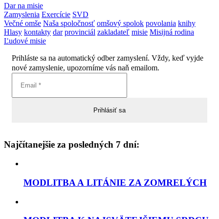
Dar na misie
Zamyslenia
Exercície
SVD
Večné omše
Naša spoločnosť
omšový spolok
povolania
knihy
Hlasy
kontakty
dar
provinciál
zakladateľ
misie
Misijná rodina
Ľudové misie
Prihláste sa na automatický odber zamyslení. Vždy, keď vyjde
nové zamyslenie, upozorníme vás naň emailom.
Najčítanejšie za posledných 7 dní:
MODLITBA A LITÁNIE ZA ZOMRELÝCH