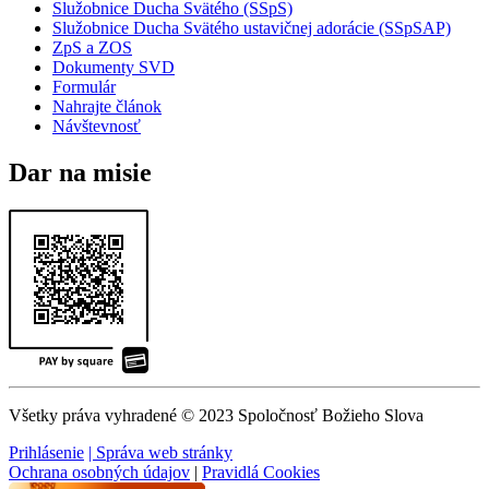
Služobnice Ducha Svätého (SSpS)
Služobnice Ducha Svätého ustavičnej adorácie (SSpSAP)
ZpS a ZOS
Dokumenty SVD
Formulár
Nahrajte článok
Návštevnosť
Dar na misie
Všetky práva vyhradené © 2023 Spoločnosť Božieho Slova
Prihlásenie
| Správa web stránky
Ochrana osobných údajov
|
Pravidlá Cookies