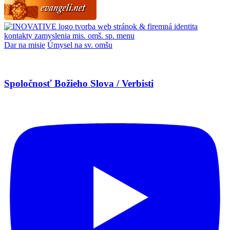
tvorba web stránok & firemná identita
kontakty
zamyslenia
mis. omš. sp.
menu
Dar na misie
Úmysel na sv. omšu
Spoločnosť Božieho Slova / Verbisti