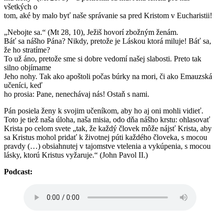
všetkých o
tom, aké by malo byť naše správanie sa pred Kristom v Eucharistii!
„Nebojte sa.“ (Mt 28, 10), Ježiš hovorí zbožným ženám.
Báť sa nášho Pána? Nikdy, pretože je Láskou ktorá miluje! Báť sa,
že ho stratíme?
To už áno, pretože sme si dobre vedomí našej slabosti. Preto tak
silno objímame
Jeho nohy. Tak ako apoštoli počas búrky na mori, či ako Emauzská
učeníci, keď
ho prosia: Pane, nenechávaj nás! Ostaň s nami.
Pán posiela ženy k svojim učeníkom, aby ho aj oni mohli vidieť.
Toto je tiež naša úloha, naša misia, odo dňa nášho krstu: ohlasovať
Krista po celom svete „tak, že každý človek môže nájsť Krista, aby
sa Kristus mohol pridať k životnej púti každého človeka, s mocou
pravdy (…) obsiahnutej v tajomstve vtelenia a vykúpenia, s mocou
lásky, ktorú Kristus vyžaruje.“ (John Pavol II.)
Podcast: