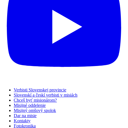
Verbisti Slovenskej provincie
Slovenskí a českí verbisti v misiách
Chceš byť misionárom?
Misijné oddelenie
Misijný omšový spolok
Dar na misie
Kontakty
Fotokronika