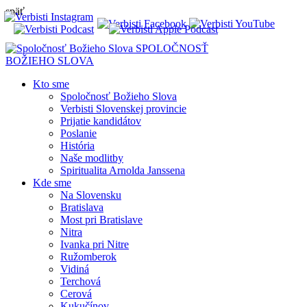
späť
SPOLOČNOSŤ
BOŽIEHO SLOVA
Kto sme
Spoločnosť Božieho Slova
Verbisti Slovenskej provincie
Prijatie kandidátov
Poslanie
História
Naše modlitby
Spiritualita Arnolda Janssena
Kde sme
Na Slovensku
Bratislava
Most pri Bratislave
Nitra
Ivanka pri Nitre
Ružomberok
Vidiná
Terchová
Cerová
Kukučínov