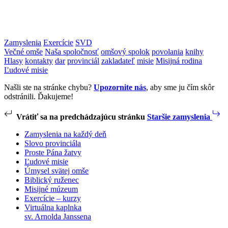
Zamyslenia
Exercície
SVD
Večné omše
Naša spoločnosť
omšový spolok
povolania
knihy
Hlasy
kontakty
dar
provinciál
zakladateľ
misie
Misijná rodina
Ľudové misie
Našli ste na stránke chybu?
Upozornite nás
, aby sme ju čím skôr
odstránili. Ďakujeme!
Vrátiť sa na predchádzajúcu stránku
Staršie zamyslenia
Zamyslenia na každý deň
Slovo provinciála
Proste Pána žatvy
Ľudové misie
Úmysel svätej omše
Biblický ruženec
Misijné múzeum
Exercície – kurzy
Virtuálna kaplnka
sv. Arnolda Janssena