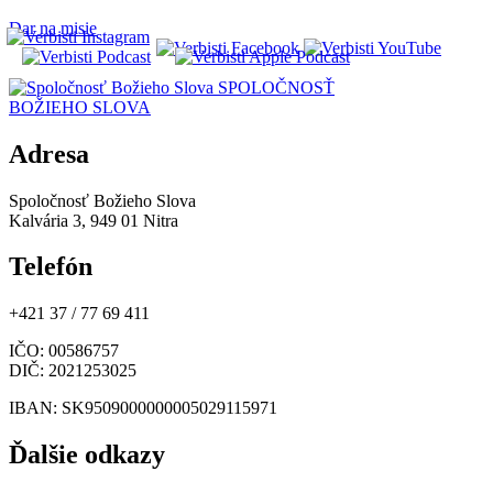
Dar na misie
SPOLOČNOSŤ
BOŽIEHO SLOVA
Adresa
Spoločnosť Božieho Slova
Kalvária 3, 949 01 Nitra
Telefón
+421 37 / 77 69 411
IČO
: 00586757
DIČ
: 2021253025
IBAN
: SK9509000000005029115971
Ďalšie odkazy