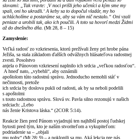
slovami: „Tak vravte: ‚V noci prišli jeho učeníci a kým sme my
spali, oni ho ukradli.‘ A keby sa to dopočul vladár, my ho
uchlácholíme a postaráme sa, aby sa vám nič nestalo.“ Oni vzali
peniaze a urobili tak, ako ich poučili. A toto sa hovorí medzi Židmi
až do dnešného dňa.
(Mt 28, 8 – 15)
Zamyslenie:
Veľká radosť zo vzkriesenia, ktorú prežívali ženy pri hrobe pána
Ježiša, sa stala základom ďalších odvážnych hlásateľova radostnej
zvesti. Posolstvo
anjela o Pánovom vzkriesení naplnilo ich srdcia „veľkou radosťou“.
A hneď nato, „vybehli“, aby oznámili
apoštolom túto radostnú správu. Jednoducho nemohli stáť v
nečinnosti, pretože
ich srdcia by doslova pukli od radosti, ak by sa neboli podelili
s apoštolmi
s touto radostnou správu. Slová sv. Pavla silno rezonujú v našich
srdciach: „Lebo
nás ženie Kristova láska.“ (2COR 5:14).
Reakcie žien pred Pánom vyjadrujú ten najhlbší postoj ľudskej
bytosti pred tým, kto je naším stvoriteľom a vykupiteľom:
podriadenie sa – „objali
mu nohy“ (Mt 28: 9) – a poklonili sa mu. Aká lekcia pre nás