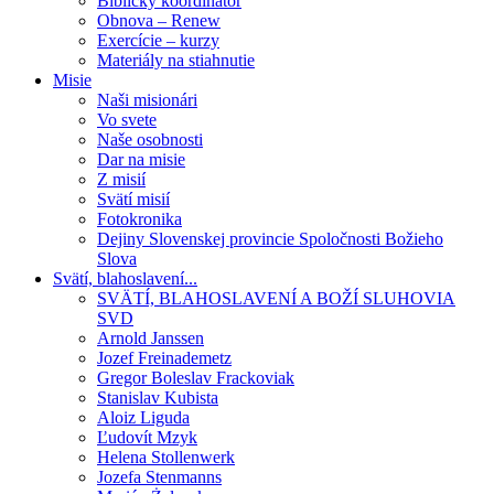
Biblický koordinátor
Obnova – Renew
Exercície – kurzy
Materiály na stiahnutie
Misie
Naši misionári
Vo svete
Naše osobnosti
Dar na misie
Z misií
Svätí misií
Fotokronika
Dejiny Slovenskej provincie Spoločnosti Božieho
Slova
Svätí, blahoslavení...
SVÄTÍ, BLAHOSLAVENÍ A BOŽÍ SLUHOVIA
SVD
Arnold Janssen
Jozef Freinademetz
Gregor Boleslav Frackoviak
Stanislav Kubista
Aloiz Liguda
Ľudovít Mzyk
Helena Stollenwerk
Jozefa Stenmanns