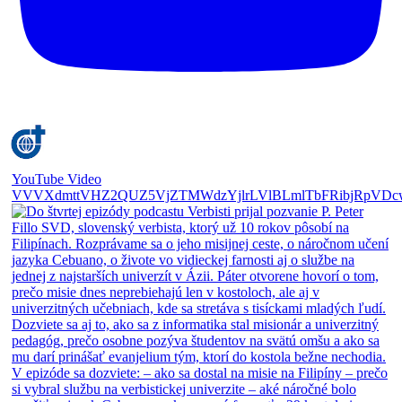
YouTube Video
VVVXdmttVHZ2QUZ5VjZTMWdzYjlrLVlBLmlTbFRibjRpVDc