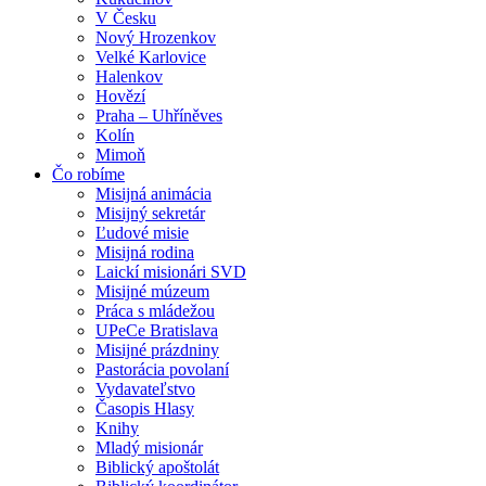
V Česku
Nový Hrozenkov
Velké Karlovice
Halenkov
Hovězí
Praha – Uhříněves
Kolín
Mimoň
Čo robíme
Misijná animácia
Misijný sekretár
Ľudové misie
Misijná rodina
Laickí misionári SVD
Misijné múzeum
Práca s mládežou
UPeCe Bratislava
Misijné prázdniny
Pastorácia povolaní
Vydavateľstvo
Časopis Hlasy
Knihy
Mladý misionár
Biblický apoštolát