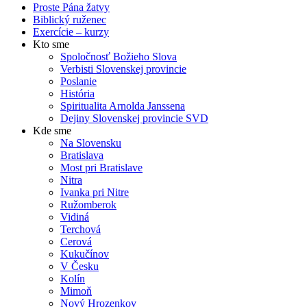
Proste Pána žatvy
Biblický ruženec
Exercície – kurzy
Kto sme
Spoločnosť Božieho Slova
Verbisti Slovenskej provincie
Poslanie
História
Spiritualita Arnolda Janssena
Dejiny Slovenskej provincie SVD
Kde sme
Na Slovensku
Bratislava
Most pri Bratislave
Nitra
Ivanka pri Nitre
Ružomberok
Vidiná
Terchová
Cerová
Kukučínov
V Česku
Kolín
Mimoň
Nový Hrozenkov