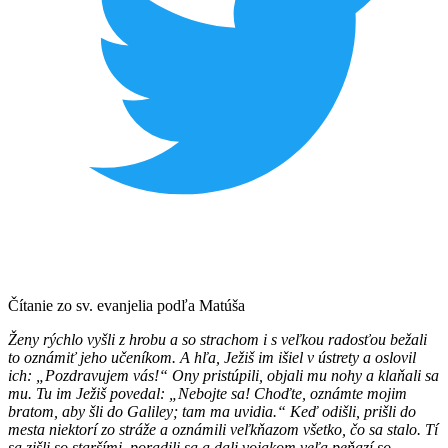
Čítanie zo sv. evanjelia podľa Matúša
Ženy rýchlo vyšli z hrobu a so strachom i s veľkou radosťou bežali
to oznámiť jeho učeníkom. A hľa, Ježiš im išiel v ústrety a oslovil
ich: „Pozdravujem vás!“ Ony pristúpili, objali mu nohy a klaňali sa
mu. Tu im Ježiš povedal: „Nebojte sa! Choďte, oznámte mojim
bratom, aby šli do Galiley; tam ma uvidia.“ Keď odišli, prišli do
mesta niektorí zo stráže a oznámili veľkňazom všetko, čo sa stalo. Tí
sa zišli so staršími, poradili sa a dali vojakom veľa peňazí so