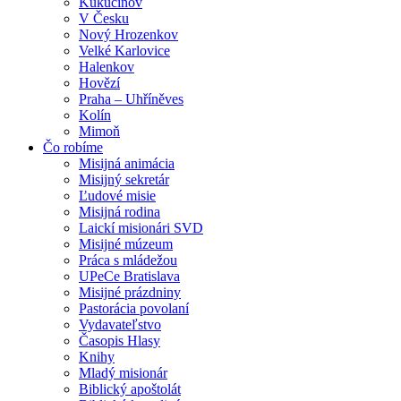
Kukučínov
V Česku
Nový Hrozenkov
Velké Karlovice
Halenkov
Hovězí
Praha – Uhříněves
Kolín
Mimoň
Čo robíme
Misijná animácia
Misijný sekretár
Ľudové misie
Misijná rodina
Laickí misionári SVD
Misijné múzeum
Práca s mládežou
UPeCe Bratislava
Misijné prázdniny
Pastorácia povolaní
Vydavateľstvo
Časopis Hlasy
Knihy
Mladý misionár
Biblický apoštolát