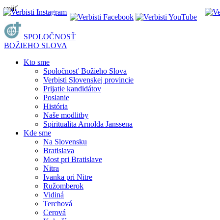
späť
SPOLOČNOSŤ
BOŽIEHO SLOVA
Kto sme
Spoločnosť Božieho Slova
Verbisti Slovenskej provincie
Prijatie kandidátov
Poslanie
História
Naše modlitby
Spiritualita Arnolda Janssena
Kde sme
Na Slovensku
Bratislava
Most pri Bratislave
Nitra
Ivanka pri Nitre
Ružomberok
Vidiná
Terchová
Cerová