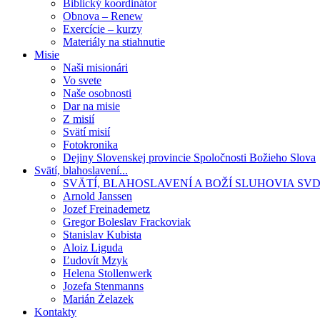
Biblický koordinátor
Obnova – Renew
Exercície – kurzy
Materiály na stiahnutie
Misie
Naši misionári
Vo svete
Naše osobnosti
Dar na misie
Z misií
Svätí misií
Fotokronika
Dejiny Slovenskej provincie Spoločnosti Božieho Slova
Svätí, blahoslavení...
SVÄTÍ, BLAHOSLAVENÍ A BOŽÍ SLUHOVIA SV
Arnold Janssen
Jozef Freinademetz
Gregor Boleslav Frackoviak
Stanislav Kubista
Aloiz Liguda
Ľudovít Mzyk
Helena Stollenwerk
Jozefa Stenmanns
Marián Żelazek
Kontakty