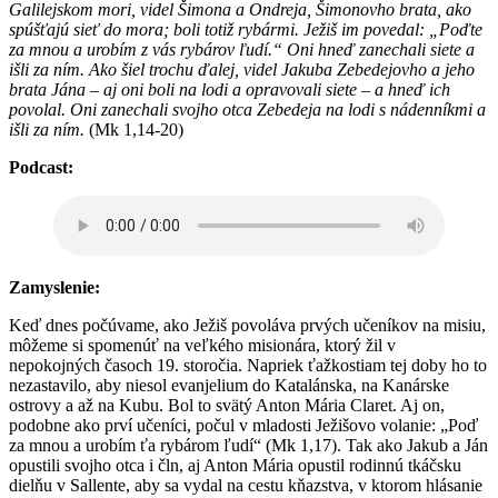
Galilejskom mori, videl Šimona a Ondreja, Šimonovho brata, ako
spúšťajú sieť do mora; boli totiž rybármi.
Ježiš im povedal: „Poďte
za mnou a urobím z vás rybárov ľudí.“
Oni hneď zanechali siete a
išli za ním.
Ako šiel trochu ďalej, videl Jakuba Zebedejovho a jeho
brata Jána – aj oni boli na lodi a opravovali siete –
a hneď ich
povolal. Oni zanechali svojho otca Zebedeja na lodi s nádenníkmi a
išli za ním.
(Mk 1,14-20)
Podcast:
Zamyslenie:
Keď dnes počúvame, ako Ježiš povoláva prvých učeníkov na misiu,
môžeme si spomenúť na veľkého misionára, ktorý žil v
nepokojných časoch 19. storočia. Napriek ťažkostiam tej doby ho to
nezastavilo, aby niesol evanjelium do Katalánska, na Kanárske
ostrovy a až na Kubu. Bol to svätý Anton Mária Claret. Aj on,
podobne ako prví učeníci, počul v mladosti Ježišovo volanie: „Poď
za mnou a urobím ťa rybárom ľudí“ (Mk 1,17). Tak ako Jakub a Ján
opustili svojho otca i čln, aj Anton Mária opustil rodinnú tkáčsku
dielňu v Sallente, aby sa vydal na cestu kňazstva, v ktorom hlásanie