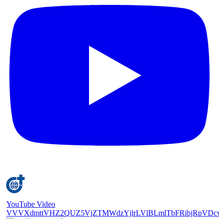
YouTube Video
VVVXdmttVHZ2QUZ5VjZTMWdzYjlrLVlBLmlTbFRibjRpVDc