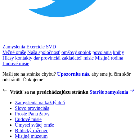
Zamyslenia
Exercície
SVD
Večné omše
Naša spoločnosť
omšový spolok
povolania
knihy
Hlasy
kontakty
dar
provinciál
zakladateľ
misie
Misijná rodina
Ľudové misie
Našli ste na stránke chybu?
Upozornite nás
, aby sme ju čím skôr
odstránili. Ďakujeme!
Vrátiť sa na predchádzajúcu stránku
Staršie zamyslenia
Zamyslenia na každý deň
Slovo provinciála
Proste Pána žatvy
Ľudové misie
Úmysel svätej omše
Biblický ruženec
Misijné múzeum