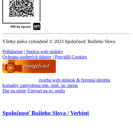
Všetky práva vyhradené © 2023 Spoločnosť Božieho Slova
Prihlásenie
| Správa web stránky
Ochrana osobných údajov
|
Pravidlá Cookies
tvorba web stránok & firemná identita
kontakty
zamyslenia
mis. omš. sp.
menu
Dar na misie
Úmysel na sv. omšu
Spoločnosť Božieho Slova / Verbisti