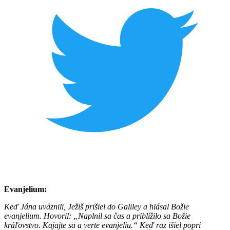
Evanjelium:
Keď Jána uväznili, Ježiš prišiel do Galiley a hlásal Božie
evanjelium.
Hovoril: „Naplnil sa čas a priblížilo sa Božie
kráľovstvo. Kajajte sa a verte evanjeliu.“
Keď raz išiel popri