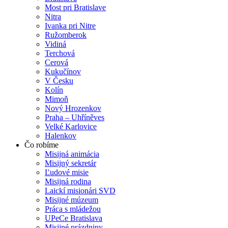
Most pri Bratislave
Nitra
Ivanka pri Nitre
Ružomberok
Vidiná
Terchová
Cerová
Kukučínov
V Česku
Kolín
Mimoň
Nový Hrozenkov
Praha – Uhříněves
Velké Karlovice
Halenkov
Čo robíme
Misijná animácia
Misijný sekretár
Ľudové misie
Misijná rodina
Laickí misionári SVD
Misijné múzeum
Práca s mládežou
UPeCe Bratislava
Misijné prázdniny