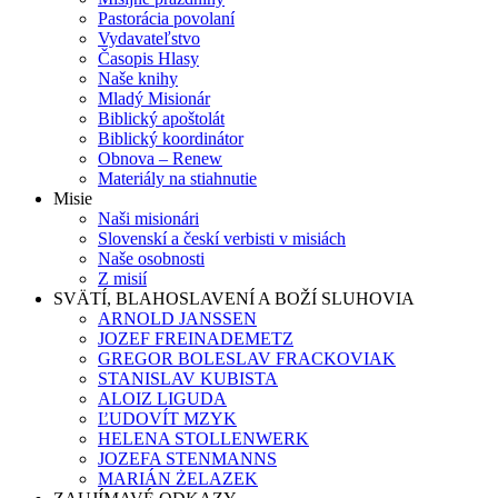
Pastorácia povolaní
Vydavateľstvo
Časopis Hlasy
Naše knihy
Mladý Misionár
Biblický apoštolát
Biblický koordinátor
Obnova – Renew
Materiály na stiahnutie
Misie
Naši misionári
Slovenskí a českí verbisti v misiách
Naše osobnosti
Z misií
SVÄTÍ, BLAHOSLAVENÍ A BOŽÍ SLUHOVIA
ARNOLD JANSSEN
JOZEF FREINADEMETZ
GREGOR BOLESLAV FRACKOVIAK
STANISLAV KUBISTA
ALOIZ LIGUDA
ĽUDOVÍT MZYK
HELENA STOLLENWERK
JOZEFA STENMANNS
MARIÁN ŻELAZEK