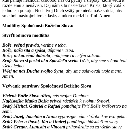
kde panuje nezhoda. Osloboď nás od pýchy a slepoty, ktoré vedú k
rozdeleniu a nenávisti. Daj nám silu nasledovať Krista, ktorý volá k
jednote a pokoju. Nech tvoj Duch svätý premieňa naše srdcia, aby
sme boli nástrojmi tvojej lásky a mieru medzi ľuďmi. Amen.
Modlitby Spoločnosti Božieho Slova:
Štvrťhodinová modlitba
Bože, večná pravda
, veríme v teba.
Bože, naša sila a spása
, dúfame v teba.
Bože, nekonečná dobrota
, milujeme ťa celým srdcom.
Svoje Slovo si poslal ako Spasiteľa sveta.
Učiň, aby sme v ňom boli
všetci jedno.
Vylej na nás Ducha svojho Syna
, aby sme oslavovali tvoje meno.
Amen.
Vzývanie patrónov Spoločnosti Božieho Slova
Vtelené Božie Slovo
oživuj nás svojim Duchom.
Najčistejšia Matka Božia
priveď všetkých k svojmu Synovi.
Svätý Michal, Gabriel a Rafael
pomáhajte šíriť Božie kráľovstvo na
zemi.
Svätý Jozef, Joachim a Anna
vyprosujte nám služobníkov evanjelia.
Svätý Peter a Pavol, Ján a Ondrej
pomáhajte hlásateľom viery.
Svätý Gregor, Augustín a Vincent
prihovárajte sa za všetky stavy