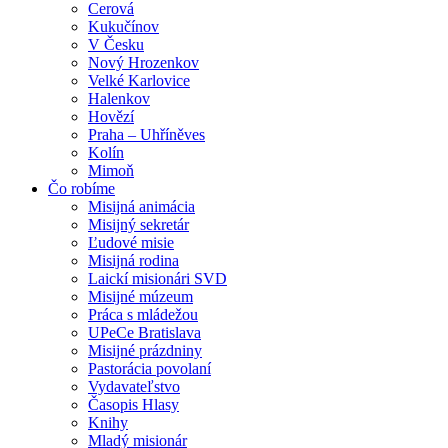
Cerová
Kukučínov
V Česku
Nový Hrozenkov
Velké Karlovice
Halenkov
Hovězí
Praha – Uhříněves
Kolín
Mimoň
Čo robíme
Misijná animácia
Misijný sekretár
Ľudové misie
Misijná rodina
Laickí misionári SVD
Misijné múzeum
Práca s mládežou
UPeCe Bratislava
Misijné prázdniny
Pastorácia povolaní
Vydavateľstvo
Časopis Hlasy
Knihy
Mladý misionár