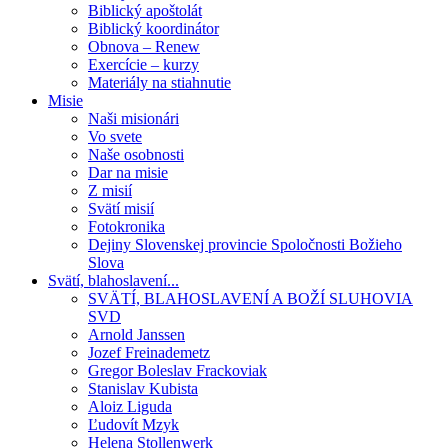
Biblický apoštolát
Biblický koordinátor
Obnova – Renew
Exercície – kurzy
Materiály na stiahnutie
Misie
Naši misionári
Vo svete
Naše osobnosti
Dar na misie
Z misií
Svätí misií
Fotokronika
Dejiny Slovenskej provincie Spoločnosti Božieho
Slova
Svätí, blahoslavení...
SVÄTÍ, BLAHOSLAVENÍ A BOŽÍ SLUHOVIA
SVD
Arnold Janssen
Jozef Freinademetz
Gregor Boleslav Frackoviak
Stanislav Kubista
Aloiz Liguda
Ľudovít Mzyk
Helena Stollenwerk