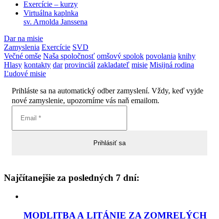
Exercície – kurzy
Virtuálna kaplnka
sv. Arnolda Janssena
Dar na misie
Zamyslenia
Exercície
SVD
Večné omše
Naša spoločnosť
omšový spolok
povolania
knihy
Hlasy
kontakty
dar
provinciál
zakladateľ
misie
Misijná rodina
Ľudové misie
Prihláste sa na automatický odber zamyslení. Vždy, keď vyjde
nové zamyslenie, upozorníme vás naň emailom.
Najčítanejšie za posledných 7 dní:
MODLITBA A LITÁNIE ZA ZOMRELÝCH