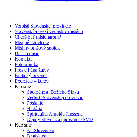
Verbisti Slovenskej provincie
Slovenskí a českí verbisti v misiách
Chceš byť misionárom?
Misijné oddelenie
Misijný omšový spolok
Dar na misie
Kontakty
Fotokronika
Proste Pána žatvy
Biblický ruženec
Exercície – kurzy
Kto sme
Spoločnosť Božieho Slova
Verbisti Slovenskej provincie
Poslanie
História
Spiritualita Arnolda Janssena
Dejiny Slovenskej provincie SVD
Kde sme
Na Slovensku
Bratislava