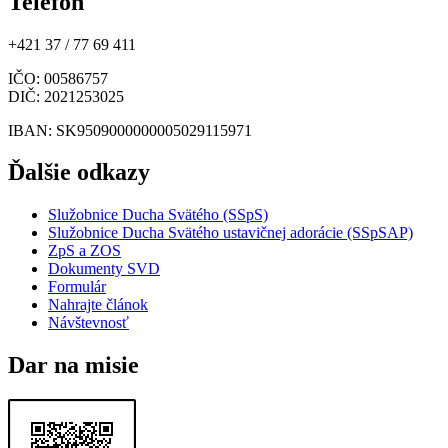
Telefón
+421 37 / 77 69 411
IČO
: 00586757
DIČ
: 2021253025
IBAN
: SK9509000000005029115971
Ďalšie odkazy
Služobnice Ducha Svätého (SSpS)
Služobnice Ducha Svätého ustavičnej adorácie (SSpSAP)
ZpS a ZOS
Dokumenty SVD
Formulár
Nahrajte článok
Návštevnosť
Dar na misie