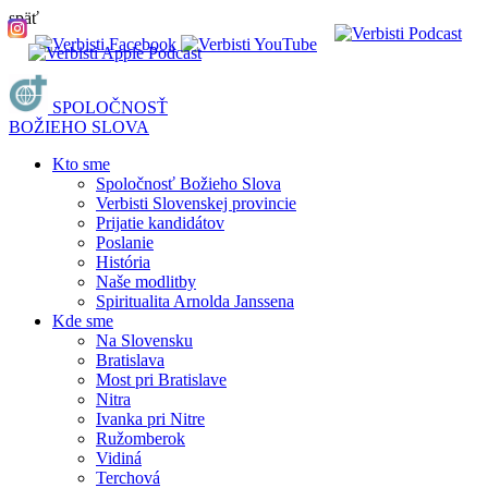
späť
SPOLOČNOSŤ
BOŽIEHO SLOVA
Kto sme
Spoločnosť Božieho Slova
Verbisti Slovenskej provincie
Prijatie kandidátov
Poslanie
História
Naše modlitby
Spiritualita Arnolda Janssena
Kde sme
Na Slovensku
Bratislava
Most pri Bratislave
Nitra
Ivanka pri Nitre
Ružomberok
Vidiná
Terchová