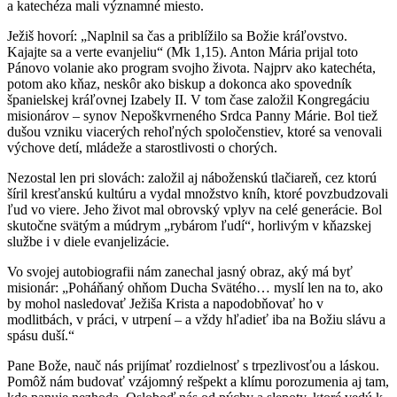
a katechéza mali významné miesto.
Ježiš hovorí: „Naplnil sa čas a priblížilo sa Božie kráľovstvo.
Kajajte sa a verte evanjeliu“ (Mk 1,15). Anton Mária prijal toto
Pánovo volanie ako program svojho života. Najprv ako katechéta,
potom ako kňaz, neskôr ako biskup a dokonca ako spovedník
španielskej kráľovnej Izabely II. V tom čase založil Kongregáciu
misionárov – synov Nepoškvrneného Srdca Panny Márie. Bol tiež
dušou vzniku viacerých rehoľných spoločenstiev, ktoré sa venovali
výchove detí, mládeže a starostlivosti o chorých.
Nezostal len pri slovách: založil aj náboženskú tlačiareň, cez ktorú
šíril kresťanskú kultúru a vydal množstvo kníh, ktoré povzbudzovali
ľud vo viere. Jeho život mal obrovský vplyv na celé generácie. Bol
skutočne svätým a múdrym „rybárom ľudí“, horlivým v kňazskej
službe i v diele evanjelizácie.
Vo svojej autobiografii nám zanechal jasný obraz, aký má byť
misionár: „Poháňaný ohňom Ducha Svätého… myslí len na to, ako
by mohol nasledovať Ježiša Krista a napodobňovať ho v
modlitbách, v práci, v utrpení – a vždy hľadieť iba na Božiu slávu a
spásu duší.“
Pane Bože, nauč nás prijímať rozdielnosť s trpezlivosťou a láskou.
Pomôž nám budovať vzájomný rešpekt a klímu porozumenia aj tam,