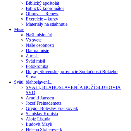
Biblický apoštolát
Biblický koordinátor
Obnova – Renew
Exercície – kurzy
Materiály na stiahnutie
Misie
Naši misionári
Vo svete
Naše osobnosti
Dar na misie
Z misií
Svätí misií
Fotokronika
Dejiny Slovenskej provincie Spoločnosti Božieho
Slova
Svätí, blahoslavení...
SVÄTÍ, BLAHOSLAVENÍ A BOŽÍ SLUHOVIA
SVD
Arnold Janssen
Jozef Freinademetz
Gregor Boleslav Frackoviak
Stanislav Kubista
Aloiz Liguda
Ľudovít Mzyk
Helena Stollenwerk