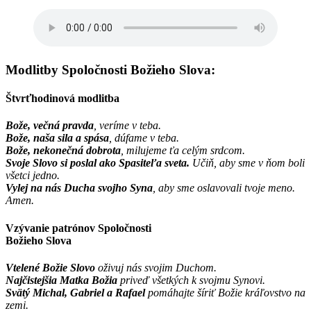
Modlitby Spoločnosti Božieho Slova:
Štvrťhodinová modlitba
Bože, večná pravda
, veríme v teba.
Bože, naša sila a spása
, dúfame v teba.
Bože, nekonečná dobrota
, milujeme ťa celým srdcom.
Svoje Slovo si poslal ako Spasiteľa sveta.
Učiň, aby sme v ňom boli
všetci jedno.
Vylej na nás Ducha svojho Syna
, aby sme oslavovali tvoje meno.
Amen.
Vzývanie patrónov Spoločnosti
Božieho Slova
Vtelené Božie Slovo
oživuj nás svojim Duchom.
Najčistejšia Matka Božia
priveď všetkých k svojmu Synovi.
Svätý Michal, Gabriel a Rafael
pomáhajte šíriť Božie kráľovstvo na
zemi.