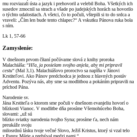
mu rozviazali ústa a jazyk i prehovoril a velebil Boha. Všetkých ich
susedov zmocnil sa strach a všade po judejských horách sa hovorilo
o týchto udalostiach. A všetci, čo to počuli, vštepili si to do srdca a
vraveli: „Čím len bude tento chlapec?“ A vskutku Pánova ruka bola
s ním.
Lk 1, 57-66
Zamyslenie:
V dnešnom prvom čítaní počúvame slová z knihy proroka
Malachiáša: “
Hľa, ja posielam svojho anjela, aby mi pripravil
cestu
“ (Mal 3,1). Malachiášovo proroctvo sa napĺňa v Jánovi
Krstiteľovi. Ako Pánov predchodca je jednou z hlavných postáv
Adventu. Pozýva nás, aby sme sa modlitbou a pokáním pripravili na
príchod Pána.
Narodenie sv.
Jána Krstiteľa o ktorom sme počuli v dnešnom evanjeliu hovorí o
blízkosti Vianoc. V modlitbe dňa prosíme Všemohúceho Boha,
slovami: „už sú
blízko sviatky narodenia tvojho Syna; prosíme ťa, nech nám
preukáže svoju
milosrdnú lásku tvoje večné Slovo, Ježiš Kristus, ktorý si vzal telo
z Panny Márie a prebýval medzi nami.“