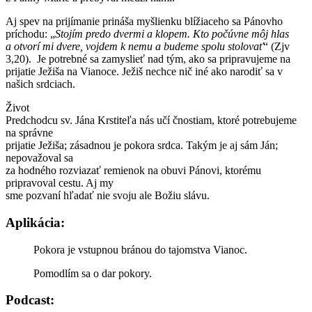
Aj spev na prijímanie prináša myšlienku blížiaceho sa Pánovho
príchodu: „
Stojím predo dvermi a klopem. Kto počúvne môj hlas
a otvorí mi dvere, vojdem k nemu a budeme spolu stolovať
“ (Zjv
3,20). Je potrebné sa zamyslieť nad tým, ako sa pripravujeme na
prijatie Ježiša na Vianoce. Ježiš nechce nič iné ako narodiť sa v
našich srdciach.
Život
Predchodcu sv. Jána Krstiteľa nás učí čnostiam, ktoré potrebujeme
na správne
prijatie Ježiša; zásadnou je pokora srdca. Takým je aj sám Ján;
nepovažoval sa
za hodného rozviazať remienok na obuvi Pánovi, ktorému
pripravoval cestu. Aj my
sme pozvaní hľadať nie svoju ale Božiu slávu.
Aplikácia:
Pokora je vstupnou bránou do tajomstva Vianoc.
Pomodlím sa o dar pokory.
Podcast: