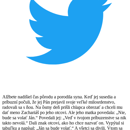
Alžbete nadišiel čas pôrodu a porodila syna. Keď jej susedia a
príbuzní počuli, že jej Pán prejavil svoje veľké milosrdenstvo,
radovali sa s ňou. Na ôsmy deň prišli chlapca obrezať a chceli mu
dať meno Zachariáš po jeho otcovi. Ale jeho matka povedala: „Nie,
bude sa volať Ján.“ Povedali jej: „Veď v tvojom príbuzenstve sa nik
takto nevolá.“ Dali znak otcovi, ako ho chce nazvať on. Vypýtal si
tabuľku a napísal: „Ján sa bude volať.“ A všetci sa divili. Vtom sa