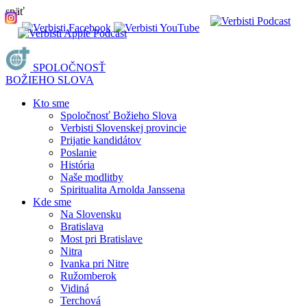
späť
SPOLOČNOSŤ
BOŽIEHO SLOVA
Kto sme
Spoločnosť Božieho Slova
Verbisti Slovenskej provincie
Prijatie kandidátov
Poslanie
História
Naše modlitby
Spiritualita Arnolda Janssena
Kde sme
Na Slovensku
Bratislava
Most pri Bratislave
Nitra
Ivanka pri Nitre
Ružomberok
Vidiná
Terchová