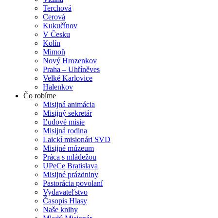
Terchová
Cerová
Kukučínov
V Česku
Kolín
Mimoň
Nový Hrozenkov
Praha – Uhříněves
Velké Karlovice
Halenkov
Čo robíme
Misijná animácia
Misijný sekretár
Ľudové misie
Misijná rodina
Laickí misionári SVD
Misijné múzeum
Práca s mládežou
UPeCe Bratislava
Misijné prázdniny
Pastorácia povolaní
Vydavateľstvo
Časopis Hlasy
Naše knihy