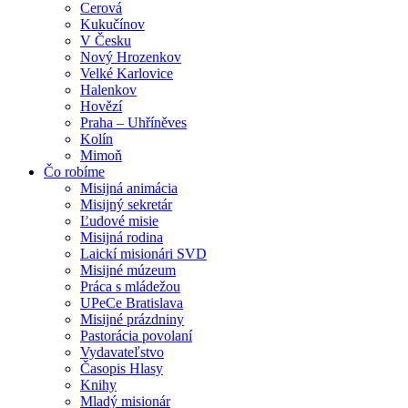
Cerová
Kukučínov
V Česku
Nový Hrozenkov
Velké Karlovice
Halenkov
Hovězí
Praha – Uhříněves
Kolín
Mimoň
Čo robíme
Misijná animácia
Misijný sekretár
Ľudové misie
Misijná rodina
Laickí misionári SVD
Misijné múzeum
Práca s mládežou
UPeCe Bratislava
Misijné prázdniny
Pastorácia povolaní
Vydavateľstvo
Časopis Hlasy
Knihy
Mladý misionár