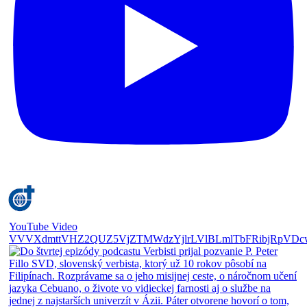
YouTube Video
VVVXdmttVHZ2QUZ5VjZTMWdzYjlrLVlBLmlTbFRibjRpVDc