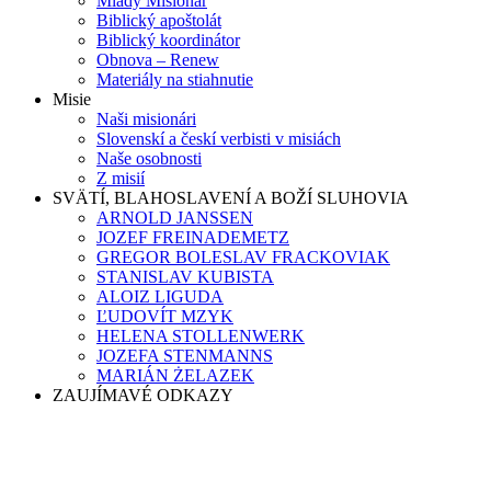
Mladý Misionár
Biblický apoštolát
Biblický koordinátor
Obnova – Renew
Materiály na stiahnutie
Misie
Naši misionári
Slovenskí a českí verbisti v misiách
Naše osobnosti
Z misií
SVÄTÍ, BLAHOSLAVENÍ A BOŽÍ SLUHOVIA
ARNOLD JANSSEN
JOZEF FREINADEMETZ
GREGOR BOLESLAV FRACKOVIAK
STANISLAV KUBISTA
ALOIZ LIGUDA
ĽUDOVÍT MZYK
HELENA STOLLENWERK
JOZEFA STENMANNS
MARIÁN ŻELAZEK
ZAUJÍMAVÉ ODKAZY
Proste Pána žatvy
Misijné múzeum
Fotokronika
Virtuálna kaplnka sv. Arnolda Janssena