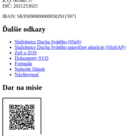
IČO
: 00586757
DIČ
: 2021253025
IBAN
: SK9509000000005029115971
Ďalšie odkazy
Služobnice Ducha Svätého (SSpS)
Služobnice Ducha Svätého ustavičnej adorácie (SSpSAP)
ZpS a ZOS
Dokumenty SVD
Formulár
Nahrajte článok
Návštevnosť
Dar na misie