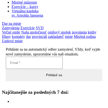
Misijné múzeum
Exercície – kurzy
Virtuálna kaplnka
sv. Arnolda Janssena
Dar na misie
Zamyslenia
Exercície
SVD
Večné omše
Naša spoločnosť
omšový spolok
povolania
knihy
Hlasy
kontakty
dar
provinciál
zakladateľ
misie
Misijná rodina
Ľudové misie
Prihláste sa na automatický odber zamyslení. Vždy, keď vyjde
nové zamyslenie, upozorníme vás naň emailom.
Najčítanejšie za posledných 7 dní: