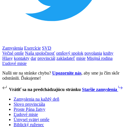
Zamyslenia
Exercície
SVD
Večné omše
Naša spoločnosť
omšový spolok
povolania
knihy
Hlasy
kontakty
dar
provinciál
zakladateľ
misie
Misijná rodina
Ľudové misie
Našli ste na stránke chybu?
Upozornite nás
, aby sme ju čím skôr
odstránili. Ďakujeme!
Vrátiť sa na predchádzajúcu stránku
Staršie zamyslenia
Zamyslenia na každý deň
Slovo provinciála
Proste Pána žatvy
Ľudové misie
Úmysel svätej omše
Biblický ruženec