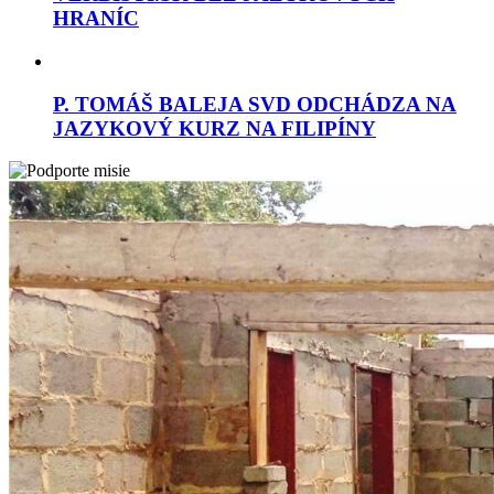
HRANÍC
P. TOMÁŠ BALEJA SVD ODCHÁDZA NA
JAZYKOVÝ KURZ NA FILIPÍNY