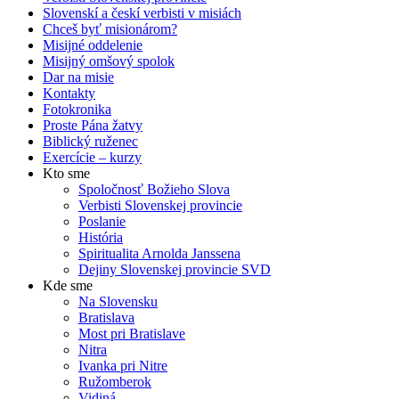
Slovenskí a českí verbisti v misiách
Chceš byť misionárom?
Misijné oddelenie
Misijný omšový spolok
Dar na misie
Kontakty
Fotokronika
Proste Pána žatvy
Biblický ruženec
Exercície – kurzy
Kto sme
Spoločnosť Božieho Slova
Verbisti Slovenskej provincie
Poslanie
História
Spiritualita Arnolda Janssena
Dejiny Slovenskej provincie SVD
Kde sme
Na Slovensku
Bratislava
Most pri Bratislave
Nitra
Ivanka pri Nitre
Ružomberok
Vidiná