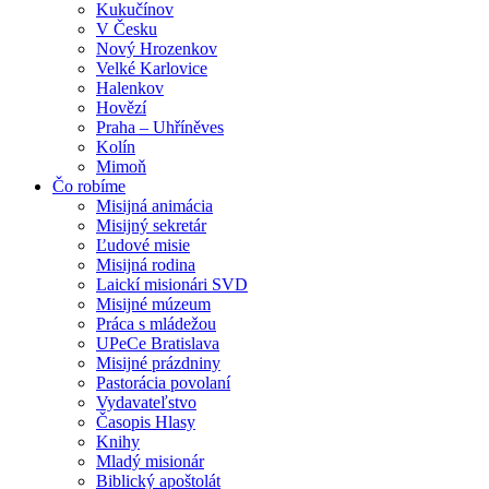
Kukučínov
V Česku
Nový Hrozenkov
Velké Karlovice
Halenkov
Hovězí
Praha – Uhříněves
Kolín
Mimoň
Čo robíme
Misijná animácia
Misijný sekretár
Ľudové misie
Misijná rodina
Laickí misionári SVD
Misijné múzeum
Práca s mládežou
UPeCe Bratislava
Misijné prázdniny
Pastorácia povolaní
Vydavateľstvo
Časopis Hlasy
Knihy
Mladý misionár
Biblický apoštolát