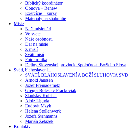
Biblický koordinátor
Obnova – Renew
Exercície – kurzy
Materiály na stiahnutie
Misie
Naši misionári
Vo svete
Naše osobnosti
Dar na misie
Z misií
Svätí misií
Fotokronika
Dejiny Slovenskej provincie Spoločnosti Božieho Slova
Svätí, blahoslavení...
SVÄTÍ, BLAHOSLAVENÍ A BOŽÍ SLUHOVIA SV
Arnold Janssen
Jozef Freinademetz
Gregor Boleslav Frackoviak
Stanislav Kubista
Aloiz Liguda
Ľudovít Mzyk
Helena Stollenwerk
Jozefa Stenmanns
Marián Żelazek
Kontakty