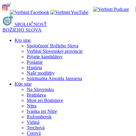
späť
SPOLOČNOSŤ
BOŽIEHO SLOVA
Kto sme
Spoločnosť Božieho Slova
Verbisti Slovenskej provincie
Prijatie kandidátov
Poslanie
História
Naše modlitby
Spiritualita Arnolda Janssena
Kde sme
Na Slovensku
Bratislava
Most pri Bratislave
Nitra
Ivanka pri Nitre
Ružomberok
Vidiná
Terchová
Cerová