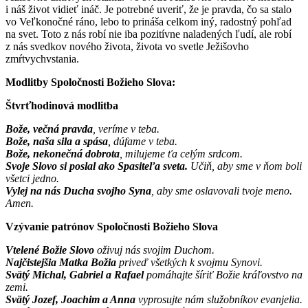
i náš život vidieť ináč. Je potrebné uveriť, že je pravda, čo sa stalo
vo Veľkonočné ráno, lebo to prináša celkom iný, radostný pohľad
na svet. Toto z nás robí nie iba pozitívne naladených ľudí, ale robí
z nás svedkov nového života, života vo svetle Ježišovho
zmŕtvychvstania.
Modlitby Spoločnosti Božieho Slova:
Štvrťhodinová modlitba
Bože, večná pravda
, veríme v teba.
Bože, naša sila a spása
, dúfame v teba.
Bože, nekonečná dobrota
, milujeme ťa celým srdcom.
Svoje Slovo si poslal ako Spasiteľa sveta.
Učiň, aby sme v ňom boli
všetci jedno.
Vylej na nás Ducha svojho Syna
, aby sme oslavovali tvoje meno.
Amen.
Vzývanie patrónov Spoločnosti Božieho Slova
Vtelené Božie Slovo
oživuj nás svojim Duchom.
Najčistejšia Matka Božia
priveď všetkých k svojmu Synovi.
Svätý Michal, Gabriel a Rafael
pomáhajte šíriť Božie kráľovstvo na
zemi.
Svätý Jozef, Joachim a Anna
vyprosujte nám služobníkov evanjelia.