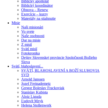
Biblický apoštolát
Biblický koordinátor
Obnova – Renew
Exercície – kurzy
Materiály na stiahnutie
Misie
Naši misionári
Vo svete
Naše osobnosti
Dar na misie
Z misií
Svätí misií
Fotokronika
Dejiny Slovenskej provincie Spoločnosti Božieho
Slova
Svätí, blahoslavení...
SVÄTÍ, BLAHOSLAVENÍ A BOŽÍ SLUHOVIA
SVD
Arnold Janssen
Jozef Freinademetz
Gregor Boleslav Frackoviak
Stanislav Kubista
Aloiz Liguda
Ľudovít Mzyk
Helena Stollenwerk