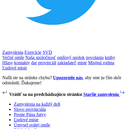
Zamyslenia
Exercície
SVD
Večné omše
Naša spoločnosť
omšový spolok
povolania
knihy
Hlasy
kontakty
dar
provinciál
zakladateľ
misie
Misijná rodina
Ľudové misie
Našli ste na stránke chybu?
Upozornite nás
, aby sme ju čím skôr
odstránili. Ďakujeme!
Vrátiť sa na predchádzajúcu stránku
Staršie zamyslenia
Zamyslenia na každý deň
Slovo provinciála
Proste Pána žatvy
Ľudové misie
Úmysel svätej omše