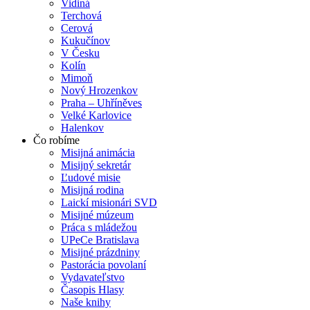
Vidiná
Terchová
Cerová
Kukučínov
V Česku
Kolín
Mimoň
Nový Hrozenkov
Praha – Uhříněves
Velké Karlovice
Halenkov
Čo robíme
Misijná animácia
Misijný sekretár
Ľudové misie
Misijná rodina
Laickí misionári SVD
Misijné múzeum
Práca s mládežou
UPeCe Bratislava
Misijné prázdniny
Pastorácia povolaní
Vydavateľstvo
Časopis Hlasy
Naše knihy