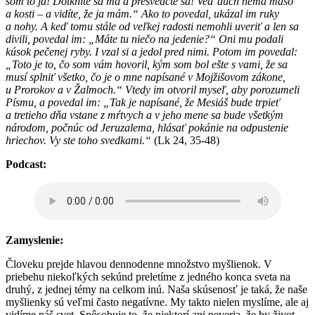
som to ja! Dotknite sa ma a presvedčte sa! Veď duch nemá mäso
a kosti – a vidíte, že ja mám.“ Ako to povedal, ukázal im ruky
a nohy.
A keď tomu stále od veľkej radosti nemohli uveriť a len sa
divili, povedal im: „Máte tu niečo na jedenie?“ Oni mu podali
kúsok pečenej ryby. I vzal si a jedol pred nimi. Potom im povedal:
„Toto je to, čo som vám hovoril, kým som bol ešte s vami, že sa
musí splniť všetko, čo je o mne napísané v Mojžišovom zákone,
u Prorokov a v Žalmoch.“
Vtedy im otvoril myseľ, aby porozumeli
Písmu, a povedal im: „Tak je napísané, že Mesiáš bude trpieť
a tretieho dňa vstane z mŕtvych a v jeho mene sa bude všetkým
národom, počnúc od Jeruzalema, hlásať pokánie na odpustenie
hriechov. Vy ste toho svedkami.“
(Lk 24, 35-48)
Podcast:
Zamyslenie:
Človeku prejde hlavou dennodenne množstvo myšlienok. V
priebehu niekoľkých sekúnd preletíme z jedného konca sveta na
druhý, z jednej témy na celkom inú. Naša skúsenosť je taká, že naše
myšlienky sú veľmi často negatívne. My takto nielen myslíme, ale aj
vidíme náš svet. Spôsobuje to, že niektorí ani neveria, že by život