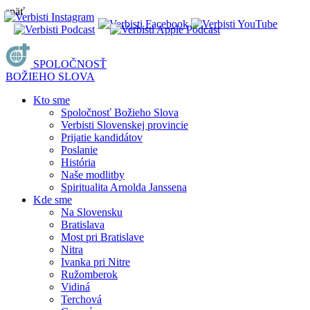
späť
SPOLOČNOSŤ
BOŽIEHO SLOVA
Kto sme
Spoločnosť Božieho Slova
Verbisti Slovenskej provincie
Prijatie kandidátov
Poslanie
História
Naše modlitby
Spiritualita Arnolda Janssena
Kde sme
Na Slovensku
Bratislava
Most pri Bratislave
Nitra
Ivanka pri Nitre
Ružomberok
Vidiná
Terchová