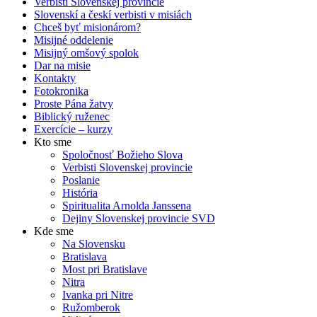
Verbisti Slovenskej provincie
Slovenskí a českí verbisti v misiách
Chceš byť misionárom?
Misijné oddelenie
Misijný omšový spolok
Dar na misie
Kontakty
Fotokronika
Proste Pána žatvy
Biblický ruženec
Exercície – kurzy
Kto sme
Spoločnosť Božieho Slova
Verbisti Slovenskej provincie
Poslanie
História
Spiritualita Arnolda Janssena
Dejiny Slovenskej provincie SVD
Kde sme
Na Slovensku
Bratislava
Most pri Bratislave
Nitra
Ivanka pri Nitre
Ružomberok