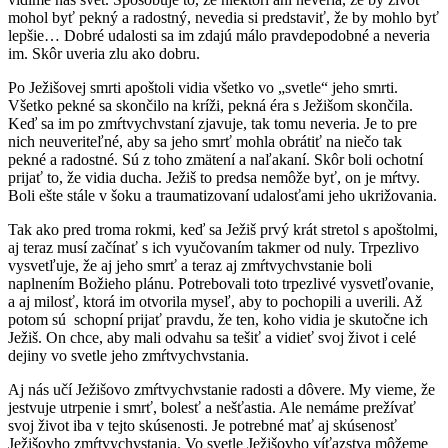
mohol byť pekný a radostný, nevedia si predstaviť, že by mohlo byť
lepšie… Dobré udalosti sa im zdajú málo pravdepodobné a neveria
im. Skôr uveria zlu ako dobru.
Po Ježišovej smrti apoštoli vidia všetko vo „svetle“ jeho smrti.
Všetko pekné sa skončilo na kríži, pekná éra s Ježišom skončila.
Keď sa im po zmŕtvychvstaní zjavuje, tak tomu neveria. Je to pre
nich neuveriteľné, aby sa jeho smrť mohla obrátiť na niečo tak
pekné a radostné. Sú z toho zmätení a naľakaní. Skôr boli ochotní
prijať to, že vidia ducha. Ježiš to predsa nemôže byť, on je mŕtvy.
Boli ešte stále v šoku a traumatizovaní udalosťami jeho ukrižovania.
Tak ako pred troma rokmi, keď sa Ježiš prvý krát stretol s apoštolmi,
aj teraz musí začínať s ich vyučovaním takmer od nuly. Trpezlivo
vysvetľuje, že aj jeho smrť a teraz aj zmŕtvychvstanie boli
naplnením Božieho plánu. Potrebovali toto trpezlivé vysvetľovanie,
a aj milosť, ktorá im otvorila myseľ, aby to pochopili a uverili. Až
potom sú schopní prijať pravdu, že ten, koho vidia je skutočne ich
Ježiš. On chce, aby mali odvahu sa tešiť a vidieť svoj život i celé
dejiny vo svetle jeho zmŕtvychvstania.
Aj nás učí Ježišovo zmŕtvychvstanie radosti a dôvere. My vieme, že
jestvuje utrpenie i smrť, bolesť a nešťastia. Ale nemáme prežívať
svoj život iba v tejto skúsenosti. Je potrebné mať aj skúsenosť
Ježišovho zmŕtvychvstania. Vo svetle Ježišovho víťazstva môžeme