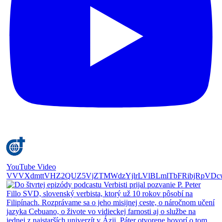
YouTube Video
VVVXdmttVHZ2QUZ5VjZTMWdzYjlrLVlBLmlTbFRibjRpVDc