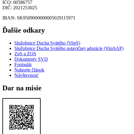
IČO
: 00586757
DIČ
: 2021253025
IBAN
: SK9509000000005029115971
Ďalšie odkazy
Služobnice Ducha Svätého (SSpS)
Služobnice Ducha Svätého ustavičnej adorácie (SSpSAP)
ZpS a ZOS
Dokumenty SVD
Formulár
Nahrajte článok
Návštevnosť
Dar na misie