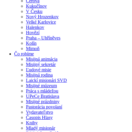
Cerová
Kukučínov
V Česku
Nový Hrozenkov
Velké Karlovice
Halenkov
Hovězí
Praha – Uhříněves
Kolín
Mimoň
Čo robíme
Misijná animácia
Misijný sekretár
Ľudové misie
Misijná rodina
Laickí misionári SVD
Misijné múzeum
Práca s mládežou
UPeCe Bratislava
Misijné prázdniny
Pastorácia povolaní
Vydavateľstvo
Časopis Hlasy
Knihy
Mladý misionár