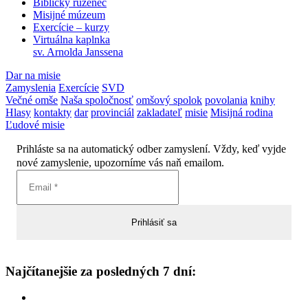
Biblický ruženec
Misijné múzeum
Exercície – kurzy
Virtuálna kaplnka
sv. Arnolda Janssena
Dar na misie
Zamyslenia
Exercície
SVD
Večné omše
Naša spoločnosť
omšový spolok
povolania
knihy
Hlasy
kontakty
dar
provinciál
zakladateľ
misie
Misijná rodina
Ľudové misie
Prihláste sa na automatický odber zamyslení. Vždy, keď vyjde
nové zamyslenie, upozorníme vás naň emailom.
Najčítanejšie za posledných 7 dní: