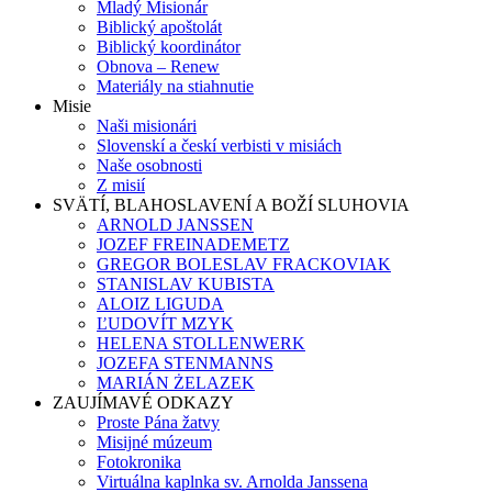
Mladý Misionár
Biblický apoštolát
Biblický koordinátor
Obnova – Renew
Materiály na stiahnutie
Misie
Naši misionári
Slovenskí a českí verbisti v misiách
Naše osobnosti
Z misií
SVÄTÍ, BLAHOSLAVENÍ A BOŽÍ SLUHOVIA
ARNOLD JANSSEN
JOZEF FREINADEMETZ
GREGOR BOLESLAV FRACKOVIAK
STANISLAV KUBISTA
ALOIZ LIGUDA
ĽUDOVÍT MZYK
HELENA STOLLENWERK
JOZEFA STENMANNS
MARIÁN ŻELAZEK
ZAUJÍMAVÉ ODKAZY
Proste Pána žatvy
Misijné múzeum
Fotokronika
Virtuálna kaplnka sv. Arnolda Janssena