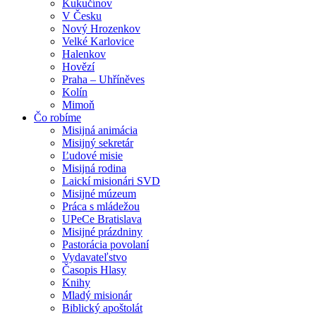
Kukučínov
V Česku
Nový Hrozenkov
Velké Karlovice
Halenkov
Hovězí
Praha – Uhříněves
Kolín
Mimoň
Čo robíme
Misijná animácia
Misijný sekretár
Ľudové misie
Misijná rodina
Laickí misionári SVD
Misijné múzeum
Práca s mládežou
UPeCe Bratislava
Misijné prázdniny
Pastorácia povolaní
Vydavateľstvo
Časopis Hlasy
Knihy
Mladý misionár
Biblický apoštolát