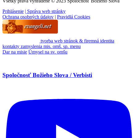
Všetky práva vyhradené © 2023 Spoločnosť Božieho Slova
Prihlásenie
| Správa web stránky
Ochrana osobných údajov
|
Pravidlá Cookies
tvorba web stránok & firemná identita
kontakty
zamyslenia
mis. omš. sp.
menu
Dar na misie
Úmysel na sv. omšu
Spoločnosť Božieho Slova / Verbisti