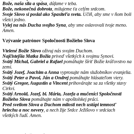
Bože, naša sila a spása
, dúfame v teba.
Bože, nekonečná dobrota
, milujeme ťa celým srdcom.
Svoje Slovo si poslal ako Spasiteľa sveta.
Učiň, aby sme v ňom boli
všetci jedno.
Vylej na nás Ducha svojho Syna
, aby sme oslavovali tvoje meno.
Amen.
Vzývanie patrónov Spoločnosti Božieho Slova
Vtelené Božie Slovo
oživuj nás svojim Duchom.
Najčistejšia Matka Božia
priveď všetkých k svojmu Synovi.
Svätý Michal, Gabriel a Rafael
pomáhajte šíriť Božie kráľovstvo na
zemi.
Svätý Jozef, Joachim a Anna
vyprosujte nám služobníkov evanjelia.
Svätý Peter a Pavol, Ján a Ondrej
pomáhajte hlásateľom viery.
Svätý Gregor, Augustín a Vincent
prihovárajte sa za všetky stavy
Cirkvi.
Svätý Arnold, Jozef, bl. Mária, Jozefa a mučeníci Spoločnosti
Božieho Slova
pomáhajte nám v apoštolskej práci.
Pred svetlom Slova a Duchom milosti nech ustúpi temnosť
hriechu a noc nevery
, a nech žije Srdce Ježišovo v srdciach
všetkých ľudí. Amen.