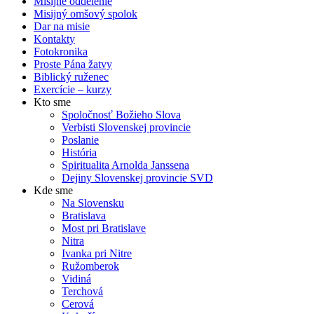
Misijné oddelenie
Misijný omšový spolok
Dar na misie
Kontakty
Fotokronika
Proste Pána žatvy
Biblický ruženec
Exercície – kurzy
Kto sme
Spoločnosť Božieho Slova
Verbisti Slovenskej provincie
Poslanie
História
Spiritualita Arnolda Janssena
Dejiny Slovenskej provincie SVD
Kde sme
Na Slovensku
Bratislava
Most pri Bratislave
Nitra
Ivanka pri Nitre
Ružomberok
Vidiná
Terchová
Cerová