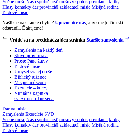
Večné omše
Naša spoločnosť
omšový spolok
povolania
knihy
Hlasy
kontakty
dar
provinciál
zakladateľ
misie
Misijná rodina
Ľudové misie
Našli ste na stránke chybu?
Upozornite nás
, aby sme ju čím skôr
odstránili. Ďakujeme!
Vrátiť sa na predchádzajúcu stránku
Staršie zamyslenia
Zamyslenia na každý deň
Slovo provinciála
Proste Pána žatvy
Ľudové misie
Úmysel svätej omše
Biblický ruženec
Misijné múzeum
Exercície – kurzy
Virtuálna kaplnka
sv. Arnolda Janssena
Dar na misie
Zamyslenia
Exercície
SVD
Večné omše
Naša spoločnosť
omšový spolok
povolania
knihy
Hlasy
kontakty
dar
provinciál
zakladateľ
misie
Misijná rodina
Ľudové misie