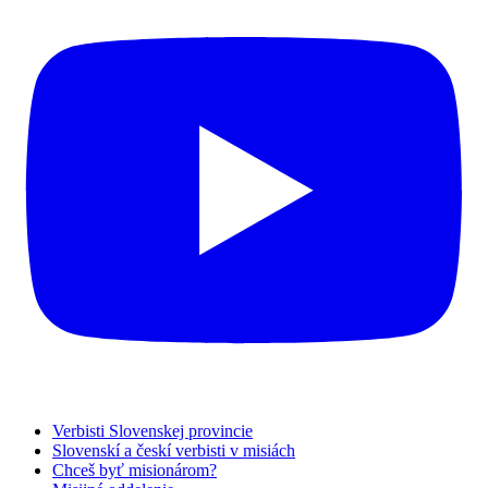
Verbisti Slovenskej provincie
Slovenskí a českí verbisti v misiách
Chceš byť misionárom?