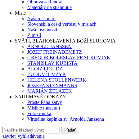
Obnova – Renew
Materiály na stiahnutie
Misie
Naši misionári
Slovenskí a českí verbisti v misiách
Naše osobnosti
Z misií
SVÄTÍ, BLAHOSLAVENÍ A BOŽÍ SLUHOVIA
ARNOLD JANSSEN
JOZEF FREINADEMETZ
GREGOR BOLESLAV FRACKOVIAK
STANISLAV KUBISTA
ALOIZ LIGUDA
ĽUDOVÍT MZYK
HELENA STOLLENWERK
JOZEFA STENMANNS
MARIÁN ŻELAZEK
ZAUJÍMAVÉ ODKAZY
Proste Pána žatvy
Misijné múzeum
Fotokronika
Virtuálna kaplnka sv. Arnolda Janssena
Hľadať
zavrieť vyhľadávanie