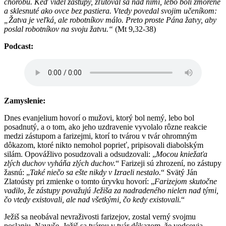
chorobu. Keď videl zástupy, zľutoval sa nad nimi, lebo boli zmorené
a sklesnuté ako ovce bez pastiera. Vtedy povedal svojim učeníkom:
„Žatva je veľká, ale robotníkov málo. Preto proste Pána žatvy, aby
poslal robotníkov na svoju žatvu.“
(Mt 9,32-38)
Podcast:
Zamyslenie:
Dnes evanjelium hovorí o mužovi, ktorý bol nemý, lebo bol
posadnutý, a o tom, ako jeho uzdravenie vyvolalo rôzne reakcie
medzi zástupom a farizejmi, ktorí to tvárou v tvár ohromným
dôkazom, ktoré nikto nemohol poprieť, pripisovali diabolským
silám. Opovážlivo posudzovali a odsudzovali: „
Mocou kniežaťa
zlých duchov vyháňa zlých duchov.
“ Farizeji sú zhrození, no zástupy
žasnú: „
Také niečo sa ešte nikdy v Izraeli nestalo.
“ Svätý Ján
Zlatoústy pri zmienke o tomto úryvku hovorí: „
Farizejom skutočne
vadilo, že zástupy považujú Ježiša za nadradeného nielen nad tými,
čo vtedy existovali, ale nad všetkými, čo kedy existovali.
“
Ježiš sa neobával nevraživosti farizejov, zostal verný svojmu
poslaniu. Navyše, Ježiš sa tvárou v tvár dôkazom, že vodcovia