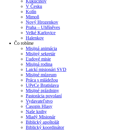
Kukučínov
V Česku
Kolín
Mimoň
Nový Hrozenkov
Praha – Uhříněves
Velké Karlovice
Halenkov
Čo robíme
Misijná animácia
Misijný sekretár
Ľudové misie
Misijná rodina
Laickí misionári SVD
Misijné múzeum
Práca s mládežou
UPeCe Bratislava
Misijné prázdniny
Pastorácia povolaní
Vydavateľstvo
Časopis Hlasy
Naše knihy
Mladý Misionár
Biblický apoštolát
Biblický koordinátor