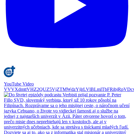
YouTube Video
VVVXdmttVHZ2QUZ5VjZTMWdzYjlrLVlBLmlTbFRibjRpVDc