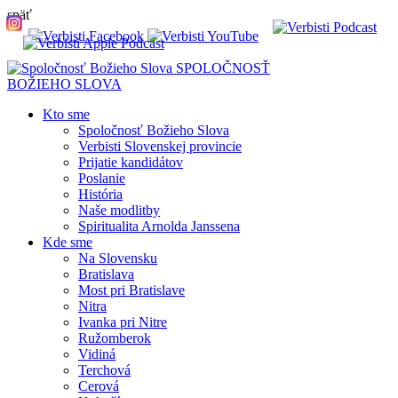
späť
SPOLOČNOSŤ
BOŽIEHO SLOVA
Kto sme
Spoločnosť Božieho Slova
Verbisti Slovenskej provincie
Prijatie kandidátov
Poslanie
História
Naše modlitby
Spiritualita Arnolda Janssena
Kde sme
Na Slovensku
Bratislava
Most pri Bratislave
Nitra
Ivanka pri Nitre
Ružomberok
Vidiná
Terchová
Cerová