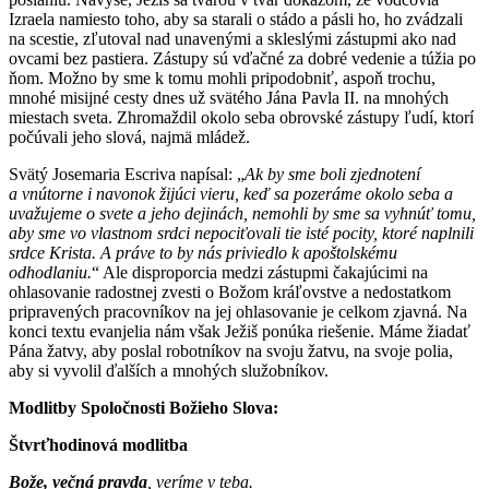
Izraela namiesto toho, aby sa starali o stádo a pásli ho, ho zvádzali
na scestie, zľutoval nad unavenými a skleslými zástupmi ako nad
ovcami bez pastiera. Zástupy sú vďačné za dobré vedenie a túžia po
ňom. Možno by sme k tomu mohli pripodobniť, aspoň trochu,
mnohé misijné cesty dnes už svätého Jána Pavla II. na mnohých
miestach sveta. Zhromaždil okolo seba obrovské zástupy ľudí, ktorí
počúvali jeho slová, najmä mládež.
Svätý Josemaria Escriva napísal: „
Ak by sme boli zjednotení
a vnútorne i navonok žijúci vieru, keď sa pozeráme okolo seba a
uvažujeme o svete a jeho dejinách, nemohli by sme sa vyhnúť tomu,
aby sme vo vlastnom srdci nepociťovali tie isté pocity, ktoré naplnili
srdce Krista. A práve to by nás priviedlo k apoštolskému
odhodlaniu.
“ Ale disproporcia medzi zástupmi čakajúcimi na
ohlasovanie radostnej zvesti o Božom kráľovstve a nedostatkom
pripravených pracovníkov na jej ohlasovanie je celkom zjavná. Na
konci textu evanjelia nám však Ježiš ponúka riešenie. Máme žiadať
Pána žatvy, aby poslal robotníkov na svoju žatvu, na svoje polia,
aby si vyvolil ďalších a mnohých služobníkov.
Modlitby Spoločnosti Božieho Slova:
Štvrťhodinová modlitba
Bože, večná pravda
, veríme v teba.