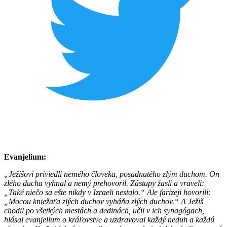
Evanjelium:
„Ježišovi priviedli nemého človeka, posadnutého zlým duchom. On
zlého ducha vyhnal a nemý prehovoril. Zástupy žasli a vraveli:
„Také niečo sa ešte nikdy v Izraeli nestalo.“ Ale farizeji hovorili:
„Mocou kniežaťa zlých duchov vyháňa zlých duchov.“ A Ježiš
chodil po všetkých mestách a dedinách, učil v ich synagógach,
hlásal evanjelium o kráľovstve a uzdravoval každý neduh a každú