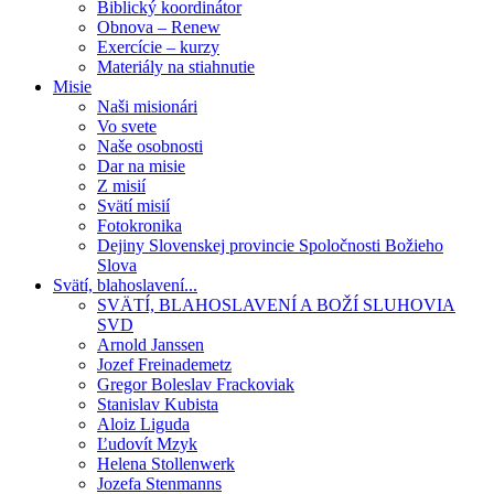
Biblický koordinátor
Obnova – Renew
Exercície – kurzy
Materiály na stiahnutie
Misie
Naši misionári
Vo svete
Naše osobnosti
Dar na misie
Z misií
Svätí misií
Fotokronika
Dejiny Slovenskej provincie Spoločnosti Božieho
Slova
Svätí, blahoslavení...
SVÄTÍ, BLAHOSLAVENÍ A BOŽÍ SLUHOVIA
SVD
Arnold Janssen
Jozef Freinademetz
Gregor Boleslav Frackoviak
Stanislav Kubista
Aloiz Liguda
Ľudovít Mzyk
Helena Stollenwerk
Jozefa Stenmanns