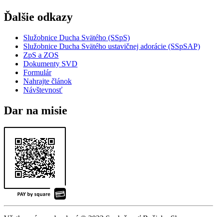
Ďalšie odkazy
Služobnice Ducha Svätého (SSpS)
Služobnice Ducha Svätého ustavičnej adorácie (SSpSAP)
ZpS a ZOS
Dokumenty SVD
Formulár
Nahrajte článok
Návštevnosť
Dar na misie