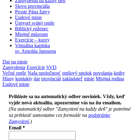
Zamyslenia na každý deň
Slovo provinciála
Proste Pána žatvy
Ľudové misie
Úmysel svätej omše
Biblický ruženec
Misijné múzeum
Exercície – kurzy
Virtuálna kaplnka
sv. Arnolda Janssena
Dar na misie
Zamyslenia
Exercície
SVD
Večné omše
Naša spoločnosť
omšový spolok
povolania
knihy
Hlasy
kontakty
dar
provinciál
zakladateľ
misie
Misijná rodina
Ľudové misie
Prihláste sa na automatický odber noviniek. Vždy, keď
vyjde nová aktualita, upozorníme vás na ňu emailom.
(Na automatický odber "Zamyslení na každy deň" je potrebné
sa prihlasiť samostatne cez formulár na
podstránke
Zamyslení
.)
Email
*