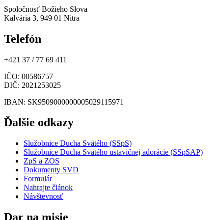
Spoločnosť Božieho Slova
Kalvária 3, 949 01 Nitra
Telefón
+421 37 / 77 69 411
IČO
: 00586757
DIČ
: 2021253025
IBAN
: SK9509000000005029115971
Ďalšie odkazy
Služobnice Ducha Svätého (SSpS)
Služobnice Ducha Svätého ustavičnej adorácie (SSpSAP)
ZpS a ZOS
Dokumenty SVD
Formulár
Nahrajte článok
Návštevnosť
Dar na misie