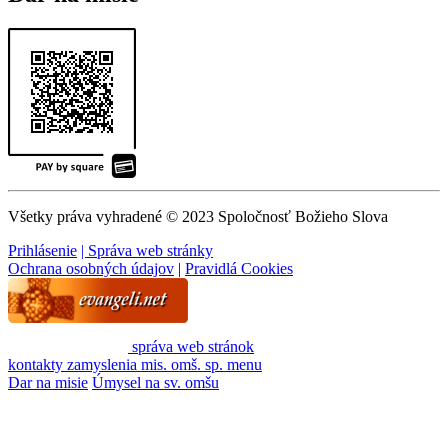
Všetky práva vyhradené © 2023 Spoločnosť Božieho Slova
Prihlásenie
| Správa web stránky
Ochrana osobných údajov
|
Pravidlá Cookies
správa web stránok
kontakty
zamyslenia
mis. omš. sp.
menu
Dar na misie
Úmysel na sv. omšu