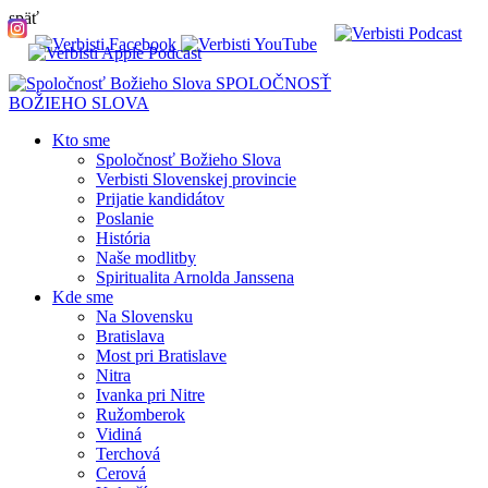
späť
SPOLOČNOSŤ
BOŽIEHO SLOVA
Kto sme
Spoločnosť Božieho Slova
Verbisti Slovenskej provincie
Prijatie kandidátov
Poslanie
História
Naše modlitby
Spiritualita Arnolda Janssena
Kde sme
Na Slovensku
Bratislava
Most pri Bratislave
Nitra
Ivanka pri Nitre
Ružomberok
Vidiná
Terchová
Cerová