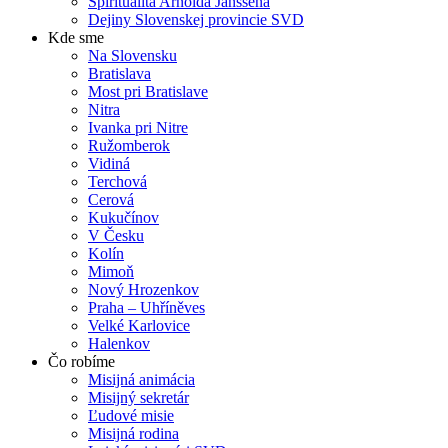
Spiritualita Arnolda Janssena
Dejiny Slovenskej provincie SVD
Kde sme
Na Slovensku
Bratislava
Most pri Bratislave
Nitra
Ivanka pri Nitre
Ružomberok
Vidiná
Terchová
Cerová
Kukučínov
V Česku
Kolín
Mimoň
Nový Hrozenkov
Praha – Uhříněves
Velké Karlovice
Halenkov
Čo robíme
Misijná animácia
Misijný sekretár
Ľudové misie
Misijná rodina