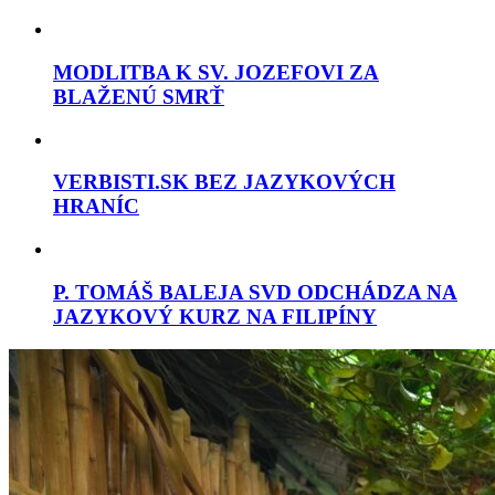
MODLITBA K SV. JOZEFOVI ZA
BLAŽENÚ SMRŤ
VERBISTI.SK BEZ JAZYKOVÝCH
HRANÍC
P. TOMÁŠ BALEJA SVD ODCHÁDZA NA
JAZYKOVÝ KURZ NA FILIPÍNY