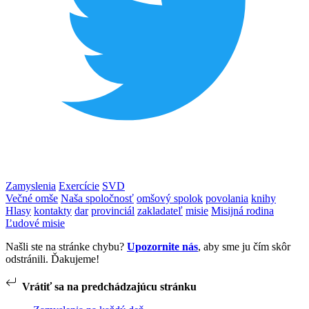
Zamyslenia
Exercície
SVD
Večné omše
Naša spoločnosť
omšový spolok
povolania
knihy
Hlasy
kontakty
dar
provinciál
zakladateľ
misie
Misijná rodina
Ľudové misie
Našli ste na stránke chybu?
Upozornite nás
, aby sme ju čím skôr
odstránili. Ďakujeme!
Vrátiť sa na predchádzajúcu stránku