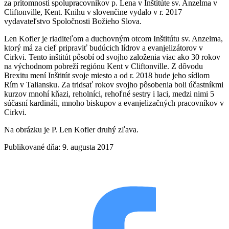
za prítomnosti spolupracovníkov p. Lena v Inštitúte sv. Anzelma v
Cliftonville, Kent. Knihu v slovenčine vydalo v r. 2017
vydavateľstvo Spoločnosti Božieho Slova.
Len Kofler je riaditeľom a duchovným otcom Inštitútu sv. Anzelma,
ktorý má za cieľ pripraviť budúcich lídrov a evanjelizátorov v
Cirkvi. Tento inštitút pôsobí od svojho založenia viac ako 30 rokov
na východnom pobreží regiónu Kent v Cliftonville. Z dôvodu
Brexitu mení Inštitút svoje miesto a od r. 2018 bude jeho sídlom
Rím v Taliansku. Za tridsať rokov svojho pôsobenia boli účastníkmi
kurzov mnohí kňazi, reholníci, rehoľné sestry i laci, medzi nimi 5
súčasní kardináli, mnoho biskupov a evanjelizačných pracovníkov v
Cirkvi.
Na obrázku je P. Len Kofler druhý zľava.
Publikované dňa: 9. augusta 2017