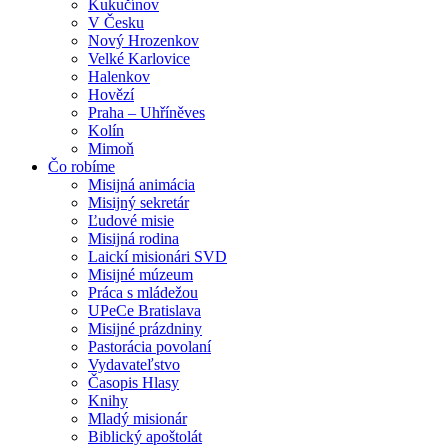
Kukučínov
V Česku
Nový Hrozenkov
Velké Karlovice
Halenkov
Hovězí
Praha – Uhříněves
Kolín
Mimoň
Čo robíme
Misijná animácia
Misijný sekretár
Ľudové misie
Misijná rodina
Laickí misionári SVD
Misijné múzeum
Práca s mládežou
UPeCe Bratislava
Misijné prázdniny
Pastorácia povolaní
Vydavateľstvo
Časopis Hlasy
Knihy
Mladý misionár
Biblický apoštolát