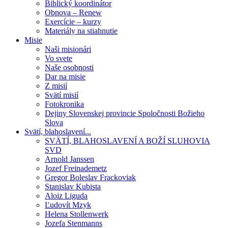
Biblický koordinátor
Obnova – Renew
Exercície – kurzy
Materiály na stiahnutie
Misie
Naši misionári
Vo svete
Naše osobnosti
Dar na misie
Z misií
Svätí misií
Fotokronika
Dejiny Slovenskej provincie Spoločnosti Božieho
Slova
Svätí, blahoslavení...
SVÄTÍ, BLAHOSLAVENÍ A BOŽÍ SLUHOVIA
SVD
Arnold Janssen
Jozef Freinademetz
Gregor Boleslav Frackoviak
Stanislav Kubista
Aloiz Liguda
Ľudovít Mzyk
Helena Stollenwerk
Jozefa Stenmanns