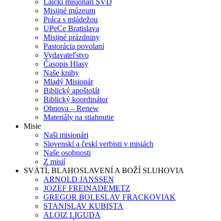
Laickí misionári SVD
Misijné múzeum
Práca s mládežou
UPeCe Bratislava
Misijné prázdniny
Pastorácia povolaní
Vydavateľstvo
Časopis Hlasy
Naše knihy
Mladý Misionár
Biblický apoštolát
Biblický koordinátor
Obnova – Renew
Materiály na stiahnutie
Misie
Naši misionári
Slovenskí a českí verbisti v misiách
Naše osobnosti
Z misií
SVÄTÍ, BLAHOSLAVENÍ A BOŽÍ SLUHOVIA
ARNOLD JANSSEN
JOZEF FREINADEMETZ
GREGOR BOLESLAV FRACKOVIAK
STANISLAV KUBISTA
ALOIZ LIGUDA