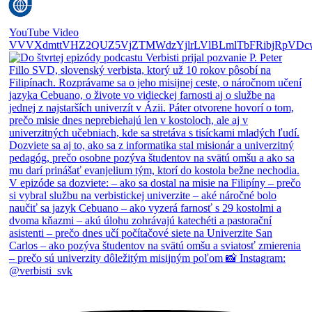
YouTube Video
VVVXdmttVHZ2QUZ5VjZTMWdzYjlrLVlBLmlTbFRibjRpVDc