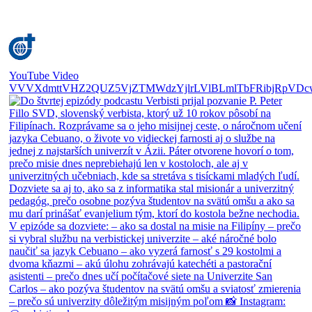
YouTube Video
VVVXdmttVHZ2QUZ5VjZTMWdzYjlrLVlBLmlTbFRibjRpVDc