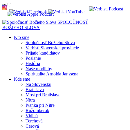
späť
SPOLOČNOSŤ
BOŽIEHO SLOVA
Kto sme
Spoločnosť Božieho Slova
Verbisti Slovenskej provincie
Prijatie kandidátov
Poslanie
História
Naše modlitby
Spiritualita Arnolda Janssena
Kde sme
Na Slovensku
Bratislava
Most pri Bratislave
Nitra
Ivanka pri Nitre
Ružomberok
Vidiná
Terchová
Cerová