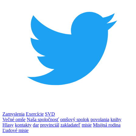
Zamyslenia
Exercície
SVD
Večné omše
Naša spoločnosť
omšový spolok
povolania
knihy
Hlasy
kontakty
dar
provinciál
zakladateľ
misie
Misijná rodina
Ľudové misie