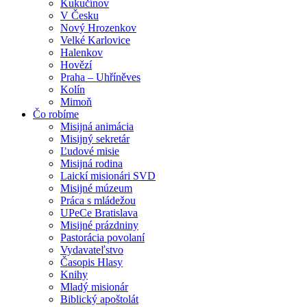
Kukučínov
V Česku
Nový Hrozenkov
Velké Karlovice
Halenkov
Hovězí
Praha – Uhříněves
Kolín
Mimoň
Čo robíme
Misijná animácia
Misijný sekretár
Ľudové misie
Misijná rodina
Laickí misionári SVD
Misijné múzeum
Práca s mládežou
UPeCe Bratislava
Misijné prázdniny
Pastorácia povolaní
Vydavateľstvo
Časopis Hlasy
Knihy
Mladý misionár
Biblický apoštolát