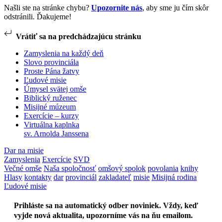
Našli ste na stránke chybu?
Upozornite nás
, aby sme ju čím skôr
odstránili. Ďakujeme!
Vrátiť sa na predchádzajúcu stránku
Zamyslenia na každý deň
Slovo provinciála
Proste Pána žatvy
Ľudové misie
Úmysel svätej omše
Biblický ruženec
Misijné múzeum
Exercície – kurzy
Virtuálna kaplnka
sv. Arnolda Janssena
Dar na misie
Zamyslenia
Exercície
SVD
Večné omše
Naša spoločnosť
omšový spolok
povolania
knihy
Hlasy
kontakty
dar
provinciál
zakladateľ
misie
Misijná rodina
Ľudové misie
Prihláste sa na automatický odber noviniek. Vždy, keď
vyjde nová aktualita, upozorníme vás na ňu emailom.