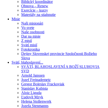
Biblický koordinátor
Obnova – Renew
Exercície – kurzy
Materiály na stiahnutie
Misie
Naši misionári
Vo svete
Naše osobnosti
Dar na misie
Z misií
Svätí misií
Fotokronika
Dejiny Slovenskej provincie Spoločnosti Božieho
Slova
Svätí, blahoslavení...
SVÄTÍ, BLAHOSLAVENÍ A BOŽÍ SLUHOVIA
SVD
Arnold Janssen
Jozef Freinademetz
Gregor Boleslav Frackoviak
Stanislav Kubista
Aloiz Liguda
Ľudovít Mzyk
Helena Stollenwerk
Jozefa Stenmanns