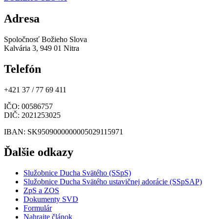
Adresa
Spoločnosť Božieho Slova
Kalvária 3, 949 01 Nitra
Telefón
+421 37 / 77 69 411
IČO
: 00586757
DIČ
: 2021253025
IBAN
: SK9509000000005029115971
Ďalšie odkazy
Služobnice Ducha Svätého (SSpS)
Služobnice Ducha Svätého ustavičnej adorácie (SSpSAP)
ZpS a ZOS
Dokumenty SVD
Formulár
Nahrajte článok