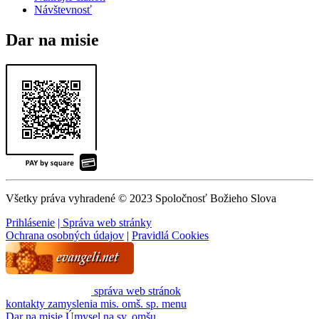
Návštevnosť
Dar na misie
Všetky práva vyhradené © 2023 Spoločnosť Božieho Slova
Prihlásenie
| Správa web stránky
Ochrana osobných údajov
|
Pravidlá Cookies
správa web stránok
kontakty
zamyslenia
mis. omš. sp.
menu
Dar na misie
Úmysel na sv. omšu