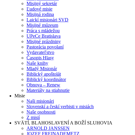
Misijný sekretár
Ľudové misie
Misijná rodina
Laickí misionári SVD
Misijné múzeum
Práca s mládežou
UPeCe Bratislava
Misijné prázdniny
Pastorácia povolaní
Vydavateľstvo
Časopis Hlasy
Naše knihy
Mladý Misionár
Biblický apoštolát
Biblický koordinátor
Obnova – Renew
Materiály na stiahnutie
Misie
Naši misionári
Slovenskí a českí verbisti v misiách
Naše osobnosti
Z misií
SVÄTÍ, BLAHOSLAVENÍ A BOŽÍ SLUHOVIA
ARNOLD JANSSEN
JOZEF FREINADEMETZ