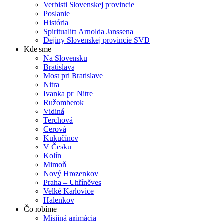
Verbisti Slovenskej provincie
Poslanie
História
Spiritualita Arnolda Janssena
Dejiny Slovenskej provincie SVD
Kde sme
Na Slovensku
Bratislava
Most pri Bratislave
Nitra
Ivanka pri Nitre
Ružomberok
Vidiná
Terchová
Cerová
Kukučínov
V Česku
Kolín
Mimoň
Nový Hrozenkov
Praha – Uhříněves
Velké Karlovice
Halenkov
Čo robíme
Misijná animácia