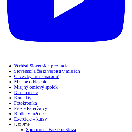
Verbisti Slovenskej provincie
Slovenskí a českí verbisti v misiách
Chceš byť misionárom?
Misijné oddelenie
Misijný omšový spolok
Dar na misie
Kontakty
Fotokronika
Proste Pána žatvy
Biblický ruženec
Exercície – kurzy
Kto sme
Spoločnosť Božieho Slova