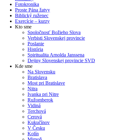
Fotokronika
Proste Pána žatvy
Biblický ruženec
Exercície – kurzy
Kto sme
Spoločnosť Božieho Slova
Verbisti Slovenskej provincie
Poslanie
História
Spiritualita Arnolda Janssena
Dejiny Slovenskej provincie SVD
Kde sme
Na Slovensku
Bratislava
Most pri Bratislave
Nitra
Ivanka pri Nitre
Ružomberok
Vidiná
Terchová
Cerová
Kukučínov
V Česku
Kolín
Mimoň