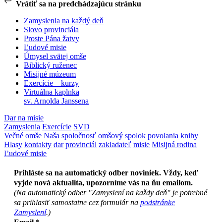
Vrátiť sa na predchádzajúcu stránku
Zamyslenia na každý deň
Slovo provinciála
Proste Pána žatvy
Ľudové misie
Úmysel svätej omše
Biblický ruženec
Misijné múzeum
Exercície – kurzy
Virtuálna kaplnka
sv. Arnolda Janssena
Dar na misie
Zamyslenia
Exercície
SVD
Večné omše
Naša spoločnosť
omšový spolok
povolania
knihy
Hlasy
kontakty
dar
provinciál
zakladateľ
misie
Misijná rodina
Ľudové misie
Prihláste sa na automatický odber noviniek. Vždy, keď
vyjde nová aktualita, upozorníme vás na ňu emailom.
(Na automatický odber "Zamyslení na každy deň" je potrebné
sa prihlasiť samostatne cez formulár na
podstránke
Zamyslení
.)