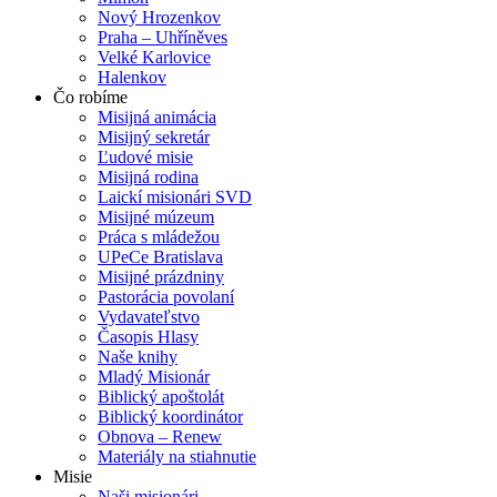
Nový Hrozenkov
Praha – Uhříněves
Velké Karlovice
Halenkov
Čo robíme
Misijná animácia
Misijný sekretár
Ľudové misie
Misijná rodina
Laickí misionári SVD
Misijné múzeum
Práca s mládežou
UPeCe Bratislava
Misijné prázdniny
Pastorácia povolaní
Vydavateľstvo
Časopis Hlasy
Naše knihy
Mladý Misionár
Biblický apoštolát
Biblický koordinátor
Obnova – Renew
Materiály na stiahnutie
Misie
Naši misionári