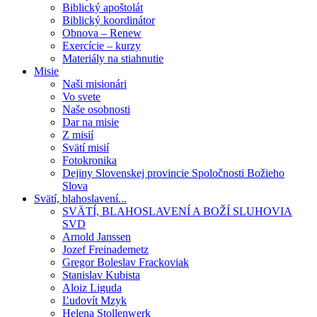
Biblický apoštolát
Biblický koordinátor
Obnova – Renew
Exercície – kurzy
Materiály na stiahnutie
Misie
Naši misionári
Vo svete
Naše osobnosti
Dar na misie
Z misií
Svätí misií
Fotokronika
Dejiny Slovenskej provincie Spoločnosti Božieho
Slova
Svätí, blahoslavení...
SVÄTÍ, BLAHOSLAVENÍ A BOŽÍ SLUHOVIA
SVD
Arnold Janssen
Jozef Freinademetz
Gregor Boleslav Frackoviak
Stanislav Kubista
Aloiz Liguda
Ľudovít Mzyk
Helena Stollenwerk