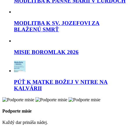
MODLITBA K PANNE MÁRII V LURDOCH
MODLITBA K SV. JOZEFOVI ZA
BLAŽENÚ SMRŤ
MISIE BOROMLAK 2026
PÚŤ K MATKE BOŽEJ V NITRE NA
KALVÁRII
Podporte misie
Každý dar prináša nádej.