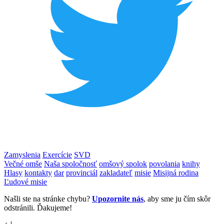
Zamyslenia
Exercície
SVD
Večné omše
Naša spoločnosť
omšový spolok
povolania
knihy
Hlasy
kontakty
dar
provinciál
zakladateľ
misie
Misijná rodina
Ľudové misie
Našli ste na stránke chybu?
Upozornite nás
, aby sme ju čím skôr
odstránili. Ďakujeme!