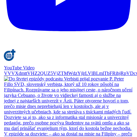
YouTube Video
VVVXdmttVHZ2QUZ5VjZTMWdzYjlrLVlBLmlTbFRibjRpVDc