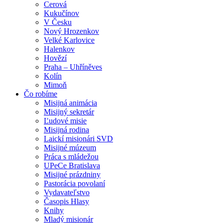
Cerová
Kukučínov
V Česku
Nový Hrozenkov
Velké Karlovice
Halenkov
Hovězí
Praha – Uhříněves
Kolín
Mimoň
Čo robíme
Misijná animácia
Misijný sekretár
Ľudové misie
Misijná rodina
Laickí misionári SVD
Misijné múzeum
Práca s mládežou
UPeCe Bratislava
Misijné prázdniny
Pastorácia povolaní
Vydavateľstvo
Časopis Hlasy
Knihy
Mladý misionár