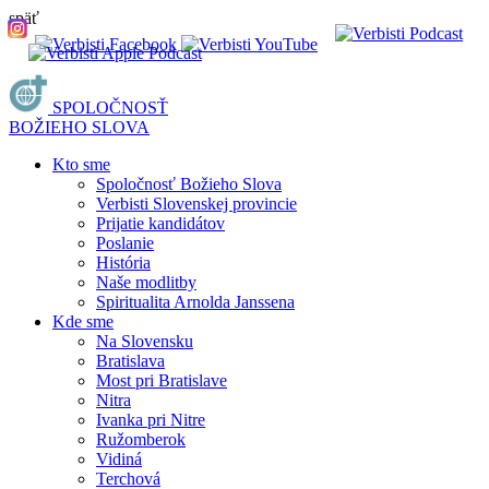
späť
SPOLOČNOSŤ
BOŽIEHO SLOVA
Kto sme
Spoločnosť Božieho Slova
Verbisti Slovenskej provincie
Prijatie kandidátov
Poslanie
História
Naše modlitby
Spiritualita Arnolda Janssena
Kde sme
Na Slovensku
Bratislava
Most pri Bratislave
Nitra
Ivanka pri Nitre
Ružomberok
Vidiná
Terchová