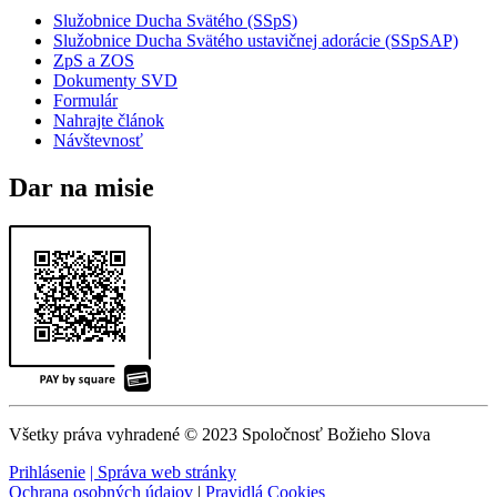
Služobnice Ducha Svätého (SSpS)
Služobnice Ducha Svätého ustavičnej adorácie (SSpSAP)
ZpS a ZOS
Dokumenty SVD
Formulár
Nahrajte článok
Návštevnosť
Dar na misie
Všetky práva vyhradené © 2023 Spoločnosť Božieho Slova
Prihlásenie
| Správa web stránky
Ochrana osobných údajov
|
Pravidlá Cookies