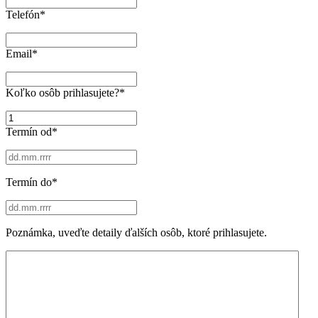
Telefón
*
Email
*
Koľko osôb prihlasujete?
*
Termín od
*
D
Termín do
*
D
b
o
D
d
Poznámka, uveďte detaily ďalších osôb, ktoré prihlasujete.
D
k
b
a
o
M
d
M
k
b
a
o
M
d