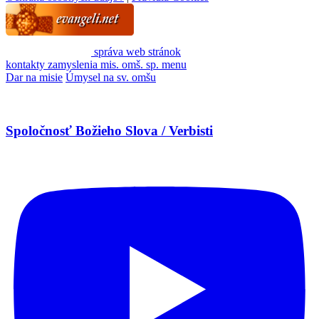
správa web stránok
kontakty
zamyslenia
mis. omš. sp.
menu
Dar na misie
Úmysel na sv. omšu
Spoločnosť Božieho Slova / Verbisti