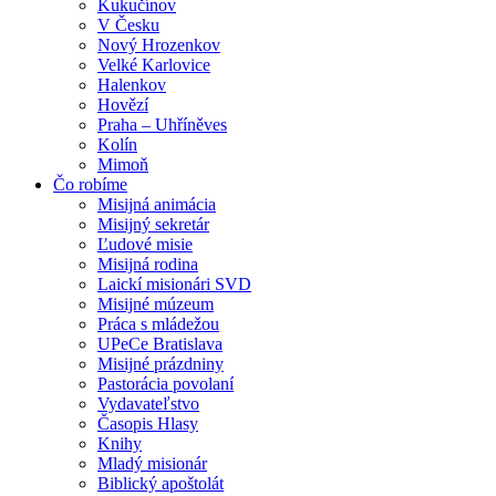
Kukučínov
V Česku
Nový Hrozenkov
Velké Karlovice
Halenkov
Hovězí
Praha – Uhříněves
Kolín
Mimoň
Čo robíme
Misijná animácia
Misijný sekretár
Ľudové misie
Misijná rodina
Laickí misionári SVD
Misijné múzeum
Práca s mládežou
UPeCe Bratislava
Misijné prázdniny
Pastorácia povolaní
Vydavateľstvo
Časopis Hlasy
Knihy
Mladý misionár
Biblický apoštolát