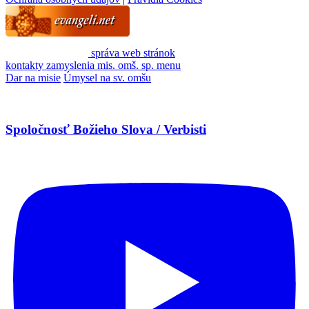
správa web stránok
kontakty
zamyslenia
mis. omš. sp.
menu
Dar na misie
Úmysel na sv. omšu
Spoločnosť Božieho Slova / Verbisti