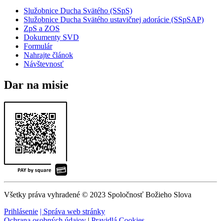
Služobnice Ducha Svätého (SSpS)
Služobnice Ducha Svätého ustavičnej adorácie (SSpSAP)
ZpS a ZOS
Dokumenty SVD
Formulár
Nahrajte článok
Návštevnosť
Dar na misie
Všetky práva vyhradené © 2023 Spoločnosť Božieho Slova
Prihlásenie
| Správa web stránky
Ochrana osobných údajov
|
Pravidlá Cookies