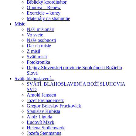
Biblický koordinátor
Obnova – Renew
Exercície – kurzy
Materiály na stiahnutie
Misie
Naši misionári
Vo svete
Naše osobnosti
Dar na misie
Z misií
Svätí misií
Fotokronika
Dejiny Slovenskej provincie Spoločnosti Božieho
Slova
Svätí, blahoslavení...
SVÄTÍ, BLAHOSLAVENÍ A BOŽÍ SLUHOVIA
SVD
Arnold Janssen
Jozef Freinademetz
Gregor Boleslav Frackoviak
Stanislav Kubista
Aloiz Liguda
Ľudovít Mzyk
Helena Stollenwerk
Jozefa Stenmanns