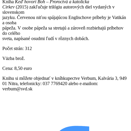
Kniha
Keď hovorí Boh – Proroctvá a katolícka
Cirkev
(2015) zakľučuje trilógiu autorových diel vydaných v
slovenskom
jazyku. Červenou niťou spájajúcou Englischove príbehy je Vatikán
a osoba
pápeža. V osobe pápeža sa stretajú a zároveň rozbiehajú príbehov
do celého
sveta, napísané osudmi ľudí v rôznych dobách.
Počet strán: 312
Väzba brož.
Cena: 8,50 euro
Knihu si môžete objednať v kníhkupectve Verbum, Kalvária 3, 949
01 Nitra, telefonicky: 037 7769420 alebo e-mailom:
verbum@svd.sk