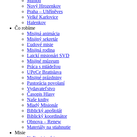
Mimoň
Nový Hrozenkov
Praha – Uhříněves
Velké Karlovice
Halenkov
Čo robíme
Misijná animácia
Misijný sekretár
Ľudové misie
Misijná rodina
Laickí misionári SVD
Misijné múzeum
Práca s mládežou
UPeCe Bratislava
Misijné prázdniny
Pastorácia povolaní
Vydavateľstvo
Časopis Hlasy
Naše knihy
Mladý Misionár
Biblický apoštolát
Biblický koordinátor
Obnova – Renew
Materiály na stiahnutie
Misie