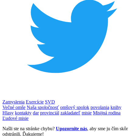
Zamyslenia
Exercície
SVD
Večné omše
Naša spoločnosť
omšový spolok
povolania
knihy
Hlasy
kontakty
dar
provinciál
zakladateľ
misie
Misijná rodina
Ľudové misie
Našli ste na stránke chybu?
Upozornite nás
, aby sme ju čím skôr
odstránili. Ďakujeme!