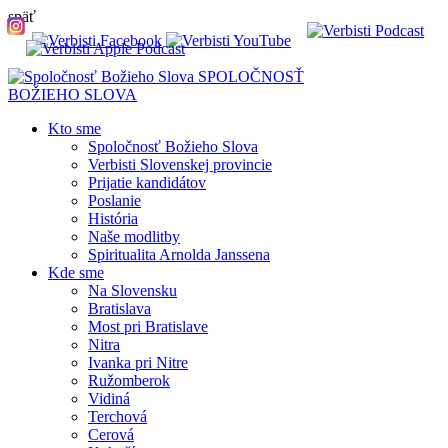
späť
SPOLOČNOSŤ
BOŽIEHO SLOVA
Kto sme
Spoločnosť Božieho Slova
Verbisti Slovenskej provincie
Prijatie kandidátov
Poslanie
História
Naše modlitby
Spiritualita Arnolda Janssena
Kde sme
Na Slovensku
Bratislava
Most pri Bratislave
Nitra
Ivanka pri Nitre
Ružomberok
Vidiná
Terchová
Cerová