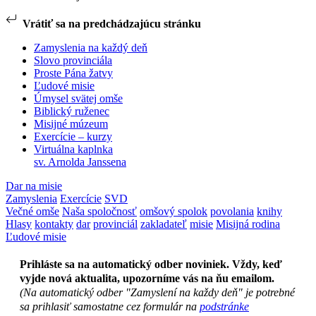
Vrátiť sa na predchádzajúcu stránku
Zamyslenia na každý deň
Slovo provinciála
Proste Pána žatvy
Ľudové misie
Úmysel svätej omše
Biblický ruženec
Misijné múzeum
Exercície – kurzy
Virtuálna kaplnka
sv. Arnolda Janssena
Dar na misie
Zamyslenia
Exercície
SVD
Večné omše
Naša spoločnosť
omšový spolok
povolania
knihy
Hlasy
kontakty
dar
provinciál
zakladateľ
misie
Misijná rodina
Ľudové misie
Prihláste sa na automatický odber noviniek. Vždy, keď
vyjde nová aktualita, upozorníme vás na ňu emailom.
(Na automatický odber "Zamyslení na každy deň" je potrebné
sa prihlasiť samostatne cez formulár na
podstránke