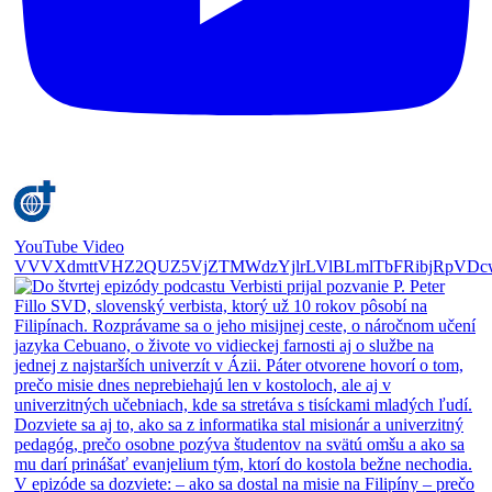
YouTube Video
VVVXdmttVHZ2QUZ5VjZTMWdzYjlrLVlBLmlTbFRibjRpVDc