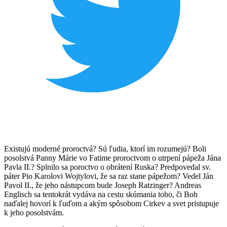
Existujú moderné proroctvá? Sú ľudia, ktorí im rozumejú? Boli
posolstvá Panny Márie vo Fatime proroctvom o utrpení pápeža Jána
Pavla II.? Splnilo sa poroctvo o obrátení Ruska? Predpovedal sv.
páter Pio Karolovi Wojtylovi, že sa raz stane pápežom? Vedel Ján
Pavol II., že jeho nástupcom bude Joseph Ratzinger? Andreas
Englisch sa tentokrát vydáva na cestu skúmania toho, či Boh
naďalej hovorí k ľuďom a akým spôsobom Cirkev a svet pristupuje
k jeho posolstvám.